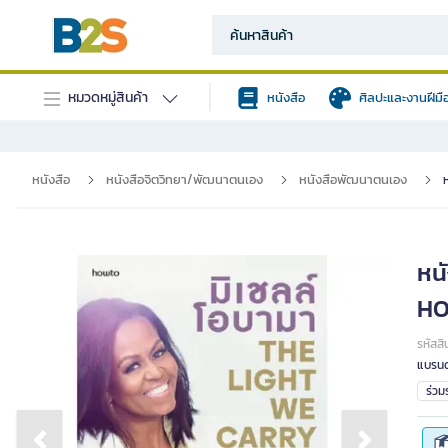
หมวดหมู่สินค้า
หนังสือ
ศิลปะและงานฝีมื
หนังสือ
หนังสือจิตวิทยา/พัฒนาตนเอง
หนังสือพัฒนาตนเอง
หน
HO
รหัสสิ
แบรนด
ร่ว