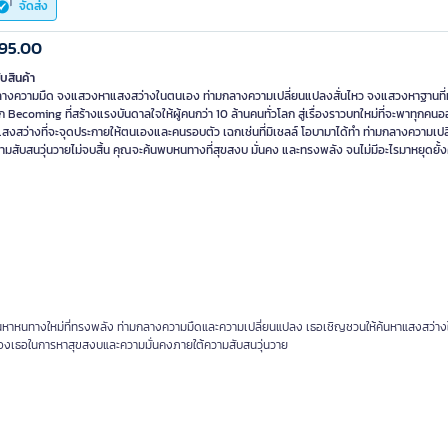
จัดส่ง
95.00
ับสินค้า
ลางความมืด จงแสวงหาแสงสว่างในตนเอง ท่ามกลางความเปลี่ยนแปลงสั่นไหว จงแสวงหาฐานที่มั
ก Becoming ที่สร้างแรงบันดาลใจให้ผู้คนกว่า 10 ล้านคนทั่วโลก สู่เรื่องราวบทใหม่ที่จะพาทุกคน
แสงสว่างที่จะจุดประกายให้ตนเองและคนรอบตัว เฉกเช่นที่มิเชลล์ โอบามาได้ทำ ท่ามกลางความเป
มสับสนวุ่นวายไม่จบสิ้น คุณจะค้นพบหนทางที่สุขสงบ มั่นคง และทรงพลัง จนไม่มีอะไรมาหยุดยั้ง
้นหาหนทางใหม่ที่ทรงพลัง ท่ามกลางความมืดและความเปลี่ยนแปลง เธอเชิญชวนให้ค้นหาแสงสว่าง
์ของเธอในการหาสุขสงบและความมั่นคงภายใต้ความสับสนวุ่นวาย