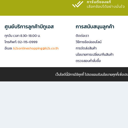
การันตีของแท้
เลือกช้อปได้อย่างมั่นใจ​
ศูนย์บริการลูกค้าบีทูเอส
การสนับสนุนลูกค้า
ทุกวัน เวลา 8.30-18.00 น.
ติดต่อเรา
โทรศัพท์: 02-115-0999
วิธีการช้อปออนไลน์
อีเมล:
b2sonlineshopping@b2s.co.th
การจัดส่งสินค้า
นโยบายการเปลี่ยน/คืนสินค้า
ตรวจสอบคำสั่งซื้อ
เว็บไซต์นี้มีการใช้คุกกี้ โปรดยอมรับนโยบายคุกกี้เพื่