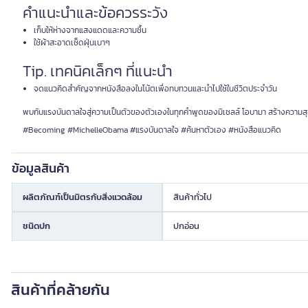
คำแนะนำและข้อควรระวัง
เก็บให้ห่างจากแสงแดดและความชื้น
ใช้ผ้าสะอาดเช็ดฝุ่นเบาๆ
Tip. เทคนิคเล็กๆ ที่แนะนำ
จดแนวคิดสำคัญจากหนังสือลงในโน้ตเพื่อทบทวนและนำไปใช้ในชีวิตประจำวัน
พบกับแรงบันดาลใจสู่ความเป็นตัวของตัวเองในทุกคำพูดของมิเชลล์ โอบามา สร้างความสุขแ
#Becoming #MichelleObama #แรงบันดาลใจ #ค้นหาตัวเอง #หนังสือแนวคิด
ข้อมูลสินค้า
ผลิตภัณฑ์เป็นมิตรกับสิ่งแวดล้อม
สินค้าทั่วไป
ชนิดปก
ปกอ่อน
สินค้าที่คล้ายกัน