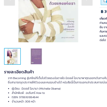
Previous slide
Next slide
฿ 3
เกี่ยวก
ท่ามก
ยืน จา
ค้นหา
และควา
ต่อไป
รายละเอียดสินค้า
จาก Becoming สู่บทใหม่ที่เต็มไปด้วยแรงบันดาลใจ มิเชลล์ โอบามาพาคุณออกเดินทางค
ซึ่งสามารถจุดประกายให้ตัวเองและคนรอบข้างได้ หนังสือนี้เป็นการบอกเล่าประสบการณ
ผู้เขียน : มิเชลล์ โอบามา (Michelle Obama)
สำนักพิมพ์ : อมรินทร์ How to
ISBN :9786161864644
จำนวนหน้า :308 หน้า