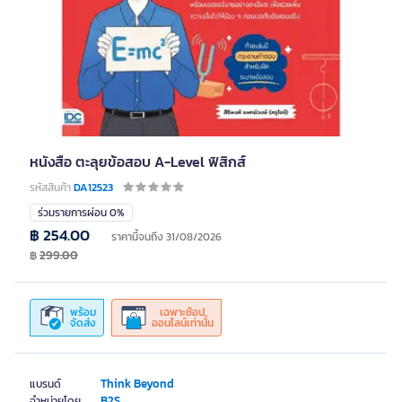
หนังสือ ตะลุยข้อสอบ A-Level ฟิสิกส์
รหัสสินค้า
DA12523
ร่วมรายการผ่อน 0%
฿ 254.00
ราคานี้จนถึง 31/08/2026
฿
299.00
พร้อม
เฉพาะช้อป
จัดส่ง
ออนไลน์เท่านั้น
Think Beyond
แบรนด์
B2S
จำหน่ายโดย