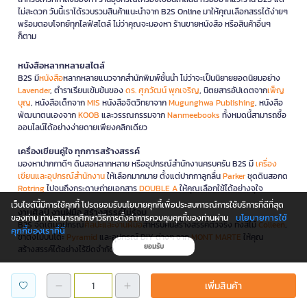
ไม่สะดวก วันนี้เราได้รวบรวมสินค้าแนะนำจาก B2S Online มาให้คุณเลือกสรรได้ง่ายๆ
พร้อมตอบโจทย์ทุกไลฟ์สไตล์ ไม่ว่าคุณจะมองหา ร้านขายหนังสือ หรือสินค้าอื่นๆ
ก็ตาม
หนังสือหลากหลายสไตล์
B2S มี
หนังสือ
หลากหลายแนวจากสำนักพิมพ์ชั้นนำ ไม่ว่าจะเป็นนิยายยอดนิยมอย่าง
Lavender
, ตำราเรียนเข้มข้นของ
ดร. ศุภวัฒน์ พุกเจริญ
, นิตยสารอัปเดตจาก
เพ็ญ
บุญ
, หนังสือเด็กจาก
MIS
หนังสือจิตวิทยาจาก
Mugunghwa Publishing
, หนังสือ
พัฒนาตนเองจาก
KOOB
และวรรณกรรมจาก
Nanmeebooks
ทั้งหมดนี้สามารถซื้อ
ออนไลน์ได้อย่างง่ายดายเพียงคลิกเดียว
เครื่องเขียนคู่ใจ ทุกการสร้างสรรค์
มองหาปากกาดีๆ ดินสอหลากหลาย หรืออุปกรณ์สำนักงานครบครัน B2S มี
เครื่อง
เขียนและอุปกรณ์สำนักงาน
ให้เลือกมากมาย ตั้งแต่ปากกาลูกลื่น
Parker
ชุดดินสอกด
Rotring
ไปจนถึงกระดาษถ่ายเอกสาร
DOUBLE A
ให้คุณเลือกใช้ได้อย่างจุใจ
เว็บไซต์นี้มีการใช้คุกกี้ โปรดยอมรับนโยบายคุกกี้เพื่อประสบการณ์การใช้บริการที่ดีที่สุด
งานศิลป์ งานฝีมือ สร้างสรรค์ไม่รู้จบ
นโยบายการใช้
ของท่าน ท่านสามารถศึกษาวิธีการตั้งค่าการควบคุมคุกกี้ของท่านผ่าน
B2S จัดเต็มอุปกรณ์
ศิลปะและงานฝีมือ
สำหรับคนสร้างสรรค์ตัวจริง ทั้งสีไม้
Colleen
,
คุกกี้ของเราที่นี่
ขาตั้งไม้บนโต๊ะ
Pyramid
และอุปกรณ์ DIY ต่างๆ จาก
MONT MARTE
ให้คุณ
ยอมรับ
สร้างสรรค์ได้อย่างไร้ขีดจำกัด
ของเล่นและของขวัญ สุดพิเศษทุกเทศกาล
เพิ่มสินค้า
มองหาของเล่นเสริมพัฒนาการ หรือของขวัญสุดพิเศษสำหรับทุกโอกาส B2S เราคัด
สรร
ของเล่นและของขวัญ
หลากหลายสไตล์ เหมาะสำหรับทุกเพศทุกวัย สร้างความสุข