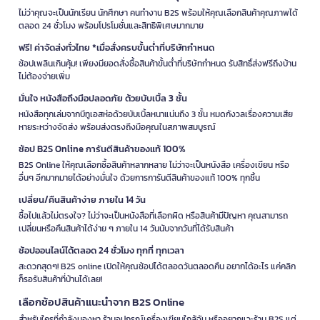
ไม่ว่าคุณจะเป็นนักเรียน นักศึกษา คนทำงาน B2S พร้อมให้คุณเลือกสินค้าคุณภาพได้
ตลอด 24 ชั่วโมง พร้อมโปรโมชั่นและสิทธิพิเศษมากมาย
ฟรี! ค่าจัดส่งทั่วไทย *เมื่อสั่งครบขั้นต่ำที่บริษัทกำหนด
ช้อปเพลินเกินคุ้ม! เพียงมียอดสั่งซื้อสินค้าขั้นต่ำที่บริษัทกำหนด รับสิทธิ์ส่งฟรีถึงบ้าน
ไม่ต้องจ่ายเพิ่ม
มั่นใจ หนังสือถึงมือปลอดภัย ด้วยบับเบิ้ล 3 ชั้น
หนังสือทุกเล่มจากบีทูเอสห่อด้วยบับเบิ้ลหนาแน่นถึง 3 ชั้น หมดกังวลเรื่องความเสีย
หายระหว่างจัดส่ง พร้อมส่งตรงถึงมือคุณในสภาพสมบูรณ์
ช้อป B2S Online การันตีสินค้าของแท้ 100%
B2S Online ให้คุณเลือกซื้อสินค้าหลากหลาย ไม่ว่าจะเป็นหนังสือ เครื่องเขียน หรือ
อื่นๆ อีกมากมายได้อย่างมั่นใจ ด้วยการการันตีสินค้าของแท้ 100% ทุกชิ้น
เปลี่ยน/คืนสินค้าง่าย ภายใน 14 วัน
ซื้อไปแล้วไม่ตรงใจ? ไม่ว่าจะเป็นหนังสือที่เลือกผิด หรือสินค้ามีปัญหา คุณสามารถ
เปลี่ยนหรือคืนสินค้าได้ง่าย ๆ ภายใน 14 วันนับจากวันที่ได้รับสินค้า
ช้อปออนไลน์ได้ตลอด 24 ชั่วโมง ทุกที่ ทุกเวลา
สะดวกสุดๆ! B2S online เปิดให้คุณช้อปได้ตลอดวันตลอดคืน อยากได้อะไร แค่คลิก
ก็รอรับสินค้าที่บ้านได้เลย!
เลือกช้อปสินค้าแนะนำจาก B2S Online
สำหรับใครที่กำลังมองหา ร้านอุปกรณ์เครื่องเขียนใกล้ฉัน หรืออยากแวะร้าน B2S แต่