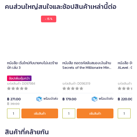
คนส่วนใหญ่สนใจและช้อปสินค้าเหล่านี้ต่อ
- 15 %
หนังสือ เริ่มใหม่กับนายคงไม่เลวร้าย
หนังสือ ถอดรหัสลับสมองเงินล้าน
หนังสือ จับต
นัก เล่ม 3
Secrets of the Millionaire Mind
ALevel : Gr
(ปกใหม่)
ช้อปเพิ่มคุ้มกว่า
รหัสสินค้า D097984
รหัสสินค้า D096319
รหัสสินค้า D
฿ 271.00
พร้อมจัดส่ง
฿ 179.00
พร้อมจัดส่ง
฿ 220.00
฿
319.00
เพิ่มสินค้า
เพิ่มสินค้า
สินค้าที่คล้ายกัน