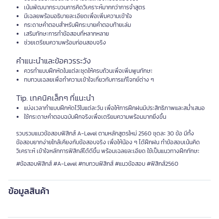
เน้นพัฒนากระบวนการคิดวิเคราะห์มากกว่าการจำสูตร
มีเฉลยพร้อมอธิบายละเอียดเพื่อเพิ่มความเข้าใจ
กระดาษคำตอบสำหรับฝึกระบายคำตอบท้ายเล่ม
เสริมทักษะการทำข้อสอบที่หลากหลาย
ช่วยเตรียมความพร้อมก่อนสอบจริง
คำแนะนำและข้อควรระวัง
ควรทำแบบฝึกหัดในแต่ละชุดให้ครบถ้วนเพื่อเพิ่มพูนทักษะ
ทบทวนเฉลยเพื่อทำความเข้าใจเกี่ยวกับการแก้โจทย์ต่าง ๆ
Tip. เทคนิคเล็กๆ ที่แนะนำ
แบ่งเวลาทำแบบฝึกหัดไว้ในแต่ละวัน เพื่อให้การฝึกฝนมีประสิทธิภาพและสม่ำเสมอ
ใช้กระดาษคำตอบฉบับฝึกจริงเพื่อเตรียมความพร้อมมากยิ่งขึ้น
รวบรวมแนวข้อสอบฟิสิกส์ A-Level ตามหลักสูตรใหม่ 2560 ชุดละ 30 ข้อ มีทั้ง
ข้อสอบยากง่ายใกล้เคียงกับข้อสอบจริง เพื่อให้น้อง ๆ ได้ฝึกฝน ทำข้อสอบเน้นคิด
วิเคราะห์ เข้าใจหลักการฟิสิกส์ได้ดีขึ้น พร้อมเฉลยละเอียด ใช้เป็นแนวทางฝึกทักษะ
#ข้อสอบฟิสิกส์ #A-Level #ทบทวนฟิสิกส์ #แนวข้อสอบ #ฟิสิกส์2560
ข้อมูลสินค้า