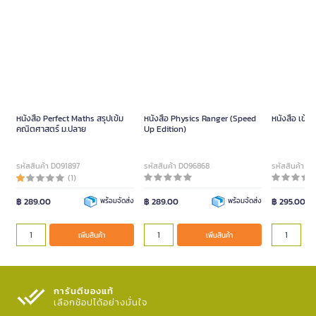
หนังสือ Perfect Maths สรุปเข้ม
หนังสือ Physics Ranger (Speed
หนังสือ เข้าใ
คณิตศาสตร์ ม.ปลาย
Up Edition)
รหัสสินค้า D091897
รหัสสินค้า D096868
รหัสสินค้า D
(1)
฿ 289.00
พร้อมจัดส่ง
฿ 289.00
พร้อมจัดส่ง
฿ 295.00
เพิ่มสินค้า
เพิ่มสินค้า
การันตีของแท้
เลือกช้อปได้อย่างมั่นใจ​