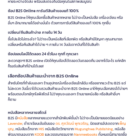
หายระหว่างจัดส่ง พร้อมส่งตรงถึงมือคุณในสภาพสมบูรณ์
ช้อป B2S Online การันตีสินค้าของแท้ 100%
B2S Online ให้คุณเลือกซื้อสินค้าหลากหลาย ไม่ว่าจะเป็นหนังสือ เครื่องเขียน หรือ
อื่นๆ อีกมากมายได้อย่างมั่นใจ ด้วยการการันตีสินค้าของแท้ 100% ทุกชิ้น
เปลี่ยน/คืนสินค้าง่าย ภายใน 14 วัน
ซื้อไปแล้วไม่ตรงใจ? ไม่ว่าจะเป็นหนังสือที่เลือกผิด หรือสินค้ามีปัญหา คุณสามารถ
เปลี่ยนหรือคืนสินค้าได้ง่าย ๆ ภายใน 14 วันนับจากวันที่ได้รับสินค้า
ช้อปออนไลน์ได้ตลอด 24 ชั่วโมง ทุกที่ ทุกเวลา
สะดวกสุดๆ! B2S online เปิดให้คุณช้อปได้ตลอดวันตลอดคืน อยากได้อะไร แค่คลิก
ก็รอรับสินค้าที่บ้านได้เลย!
เลือกช้อปสินค้าแนะนำจาก B2S Online
สำหรับใครที่กำลังมองหา ร้านอุปกรณ์เครื่องเขียนใกล้ฉัน หรืออยากแวะร้าน B2S แต่
ไม่สะดวก วันนี้เราได้รวบรวมสินค้าแนะนำจาก B2S Online มาให้คุณเลือกสรรได้ง่ายๆ
พร้อมตอบโจทย์ทุกไลฟ์สไตล์ ไม่ว่าคุณจะมองหา ร้านขายหนังสือ หรือสินค้าอื่นๆ
ก็ตาม
หนังสือหลากหลายสไตล์
B2S มี
หนังสือ
หลากหลายแนวจากสำนักพิมพ์ชั้นนำ ไม่ว่าจะเป็นนิยายยอดนิยมอย่าง
Lavender
, ตำราเรียนเข้มข้นของ
ดร. ศุภวัฒน์ พุกเจริญ
, นิตยสารอัปเดตจาก
เพ็ญ
บุญ
, หนังสือเด็กจาก
MIS
หนังสือจิตวิทยาจาก
Mugunghwa Publishing
, หนังสือ
พัฒนาตนเองจาก
KOOB
และวรรณกรรมจาก
Nanmeebooks
ทั้งหมดนี้สามารถซื้อ