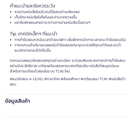
คำแนะนำและข้อควรระวัง
ควรอ่านหนังสือในบริเวณที่มีแสงสว่างเพียงพอ
เก็บรักษาหนังสือในที่แห้งและห่างจากความชื้น
อย่าลืมพักผ่อนสายตาระหว่างการอ่านหนังสือเป็นช่วงๆ
Tip. เทคนิคเล็กๆ ที่แนะนำ
การทำข้อสอบควรจับเวลาด้วยนาฬิกา เพื่อฝึกการจัดการเวลาขณะทำข้อสอบจริง
การทบทวนคำอธิบายเฉลยหลังทำข้อสอบแต่ละชุดจะช่วยให้คุณเข้าใจและจดจำ
แนวคิดการตอบได้ดียิ่งขึ้น
ทบทวนเฉลยแนวข้อสอบทุกชุดอย่างละเอียด จะช่วยเสริมประสบการณ์การทำข้อสอบ
อย่างมีประสิทธิภาพ เตรียมพร้อมสอบหาอนาคตที่คุณฝัน หนังสือที่สมบูรณ์แบบ
สำหรับการเตรียมตัวสอบในระบบ TCAS ใหม่
#แนวข้อสอบ A-LEVEL #ภาษาไทย #สังคมศึกษา #เตรียมสอบ TCAS #หนังสือติว
สอบ
ข้อมูลสินค้า