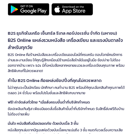
B2S ธุรกิจในเครือ เซ็นทรัล รีเทล คอร์ปอเรชั่น จำกัด (มหาชน)
B2S Online แหล่งรวมหนังสือ เครื่องเขียน และแรงบันดาลใจ
สำหรับทุกวัย
B2S Online คือร้านหนังสือและเครื่องเขียนออนไลน์ที่ครบครัน ตอบโจทย์คนรักการ
อ่านและงานเขียน ให้คุณรู้สึกเหมือนมีร้านหนังสือใกล้ฉันอยู่ในมือ ช้อปง่าย ไม่ต้อง
ออกจากบ้าน เพราะ b2s มีทั้งหนังสือหลากหลายแนวและเครื่องเขียนคุณภาพ พร้อม
สิทธิพิเศษที่ไม่ควรพลาด!
ทำไม B2S Online คือแหล่งช้อปปิ้งที่คุณไม่ควรพลาด
ไม่ว่าคุณจะเป็นนักเรียน นักศึกษา คนทำงาน B2S พร้อมให้คุณเลือกสินค้าคุณภาพได้
ตลอด 24 ชั่วโมง พร้อมโปรโมชั่นและสิทธิพิเศษมากมาย
ฟรี! ค่าจัดส่งทั่วไทย *เมื่อสั่งครบขั้นต่ำที่บริษัทกำหนด
ช้อปเพลินเกินคุ้ม! เพียงมียอดสั่งซื้อสินค้าขั้นต่ำที่บริษัทกำหนด รับสิทธิ์ส่งฟรีถึงบ้าน
ไม่ต้องจ่ายเพิ่ม
มั่นใจ หนังสือถึงมือปลอดภัย ด้วยบับเบิ้ล 3 ชั้น
หนังสือทุกเล่มจากบีทูเอสห่อด้วยบับเบิ้ลหนาแน่นถึง 3 ชั้น หมดกังวลเรื่องความเสีย