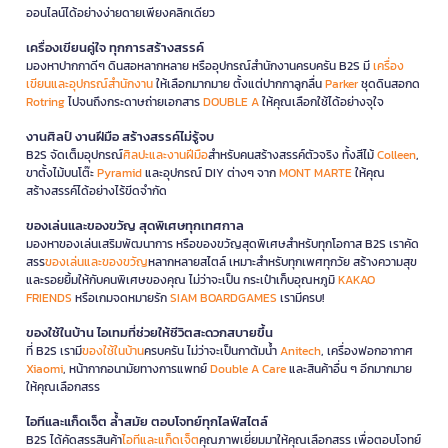
ออนไลน์ได้อย่างง่ายดายเพียงคลิกเดียว
เครื่องเขียนคู่ใจ ทุกการสร้างสรรค์
มองหาปากกาดีๆ ดินสอหลากหลาย หรืออุปกรณ์สำนักงานครบครัน B2S มี
เครื่อง
เขียนและอุปกรณ์สำนักงาน
ให้เลือกมากมาย ตั้งแต่ปากกาลูกลื่น
Parker
ชุดดินสอกด
Rotring
ไปจนถึงกระดาษถ่ายเอกสาร
DOUBLE A
ให้คุณเลือกใช้ได้อย่างจุใจ
งานศิลป์ งานฝีมือ สร้างสรรค์ไม่รู้จบ
B2S จัดเต็มอุปกรณ์
ศิลปะและงานฝีมือ
สำหรับคนสร้างสรรค์ตัวจริง ทั้งสีไม้
Colleen
,
ขาตั้งไม้บนโต๊ะ
Pyramid
และอุปกรณ์ DIY ต่างๆ จาก
MONT MARTE
ให้คุณ
สร้างสรรค์ได้อย่างไร้ขีดจำกัด
ของเล่นและของขวัญ สุดพิเศษทุกเทศกาล
มองหาของเล่นเสริมพัฒนาการ หรือของขวัญสุดพิเศษสำหรับทุกโอกาส B2S เราคัด
สรร
ของเล่นและของขวัญ
หลากหลายสไตล์ เหมาะสำหรับทุกเพศทุกวัย สร้างความสุข
และรอยยิ้มให้กับคนพิเศษของคุณ ไม่ว่าจะเป็น กระเป๋าเก็บอุณหภูมิ
KAKAO
FRIENDS
หรือเกมจดหมายรัก
SIAM BOARDGAMES
เรามีครบ!
ของใช้ในบ้าน ไอเทมที่ช่วยให้ชีวิตสะดวกสบายขึ้น
ที่ B2S เรามี
ของใช้ในบ้าน
ครบครัน ไม่ว่าจะเป็นกาต้มน้ำ
Anitech
, เครื่องฟอกอากาศ
Xiaomi
, หน้ากากอนามัยทางการแพทย์
Double A Care
และสินค้าอื่น ๆ อีกมากมาย
ให้คุณเลือกสรร
ไอทีและแก็ดเจ็ต ล้ำสมัย ตอบโจทย์ทุกไลฟ์สไตล์
B2S ได้คัดสรรสินค้า
ไอทีและแก็ดเจ็ต
คุณภาพเยี่ยมมาให้คุณเลือกสรร เพื่อตอบโจทย์