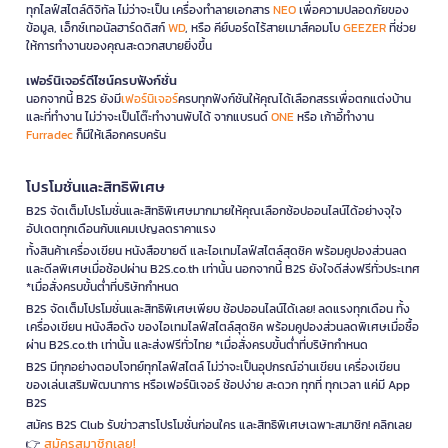
ทุกไลฟ์สไตล์ดิจิทัล ไม่ว่าจะเป็น เครื่องทำลายเอกสาร
NEO
เพื่อความปลอดภัยของ
ข้อมูล, เอ็กซ์เทอนัลฮาร์ดดิสก์
WD
, หรือ คีย์บอร์ดไร้สายเมาส์คอมโบ
GEEZER
ที่ช่วย
ให้การทำงานของคุณสะดวกสบายยิ่งขึ้น
เฟอร์นิเจอร์ดีไซน์ครบฟังก์ชั่น
นอกจากนี้ B2S ยังมี
เฟอร์นิเจอร์
ครบทุกฟังก์ชันให้คุณได้เลือกสรรเพื่อตกแต่งบ้าน
และที่ทำงาน ไม่ว่าจะเป็นโต๊ะทำงานพับได้ จากแบรนด์
ONE
หรือ เก้าอี้ทำงาน
Furradec
ก็มีให้เลือกครบครัน
โปรโมชั่นและสิทธิพิเศษ
B2S จัดเต็มโปรโมชั่นและสิทธิพิเศษมากมายให้คุณเลือกช้อปออนไลน์ได้อย่างจุใจ
อัปเดตทุกเดือนกับแคมเปญลดราคาแรง
ทั้งสินค้าเครื่องเขียน หนังสือขายดี และไอเทมไลฟ์สไตล์สุดชิค พร้อมคูปองส่วนลด
และดีลพิเศษเมื่อช้อปผ่าน B2S.co.th เท่านั้น นอกจากนี้ B2S ยังใจดีส่งฟรีทั่วประเทศ
*เมื่อสั่งครบขั้นต่ำที่บริษัทกำหนด
B2S จัดเต็มโปรโมชั่นและสิทธิพิเศษเพียบ ช้อปออนไลน์ได้เลย! ลดแรงทุกเดือน ทั้ง
เครื่องเขียน หนังสือดัง ของไอเทมไลฟ์สไตล์สุดชิค พร้อมคูปองส่วนลดพิเศษเมื่อซื้อ
ผ่าน B2S.co.th เท่านั้น และส่งฟรีทั่วไทย *เมื่อสั่งครบขั้นต่ำที่บริษัทกำหนด
B2S มีทุกอย่างตอบโจทย์ทุกไลฟ์สไตล์ ไม่ว่าจะเป็นอุปกรณ์อ่านเขียน เครื่องเขียน
ของเล่นเสริมพัฒนาการ หรือเฟอร์นิเจอร์ ช้อปง่าย สะดวก ทุกที่ ทุกเวลา แค่มี App
B2S
สมัคร B2S Club รับข่าวสารโปรโมชั่นก่อนใคร และสิทธิพิเศษเฉพาะสมาชิก! คลิกเลย
สมัครสมาชิกเลย!
👉