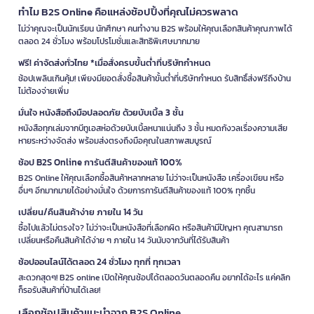
ทำไม B2S Online คือแหล่งช้อปปิ้งที่คุณไม่ควรพลาด
ไม่ว่าคุณจะเป็นนักเรียน นักศึกษา คนทำงาน B2S พร้อมให้คุณเลือกสินค้าคุณภาพได้
ตลอด 24 ชั่วโมง พร้อมโปรโมชั่นและสิทธิพิเศษมากมาย
ฟรี! ค่าจัดส่งทั่วไทย *เมื่อสั่งครบขั้นต่ำที่บริษัทกำหนด
ช้อปเพลินเกินคุ้ม! เพียงมียอดสั่งซื้อสินค้าขั้นต่ำที่บริษัทกำหนด รับสิทธิ์ส่งฟรีถึงบ้าน
ไม่ต้องจ่ายเพิ่ม
มั่นใจ หนังสือถึงมือปลอดภัย ด้วยบับเบิ้ล 3 ชั้น
หนังสือทุกเล่มจากบีทูเอสห่อด้วยบับเบิ้ลหนาแน่นถึง 3 ชั้น หมดกังวลเรื่องความเสีย
หายระหว่างจัดส่ง พร้อมส่งตรงถึงมือคุณในสภาพสมบูรณ์
ช้อป B2S Online การันตีสินค้าของแท้ 100%
B2S Online ให้คุณเลือกซื้อสินค้าหลากหลาย ไม่ว่าจะเป็นหนังสือ เครื่องเขียน หรือ
อื่นๆ อีกมากมายได้อย่างมั่นใจ ด้วยการการันตีสินค้าของแท้ 100% ทุกชิ้น
เปลี่ยน/คืนสินค้าง่าย ภายใน 14 วัน
ซื้อไปแล้วไม่ตรงใจ? ไม่ว่าจะเป็นหนังสือที่เลือกผิด หรือสินค้ามีปัญหา คุณสามารถ
เปลี่ยนหรือคืนสินค้าได้ง่าย ๆ ภายใน 14 วันนับจากวันที่ได้รับสินค้า
ช้อปออนไลน์ได้ตลอด 24 ชั่วโมง ทุกที่ ทุกเวลา
สะดวกสุดๆ! B2S online เปิดให้คุณช้อปได้ตลอดวันตลอดคืน อยากได้อะไร แค่คลิก
ก็รอรับสินค้าที่บ้านได้เลย!
เลือกช้อปสินค้าแนะนำจาก B2S Online