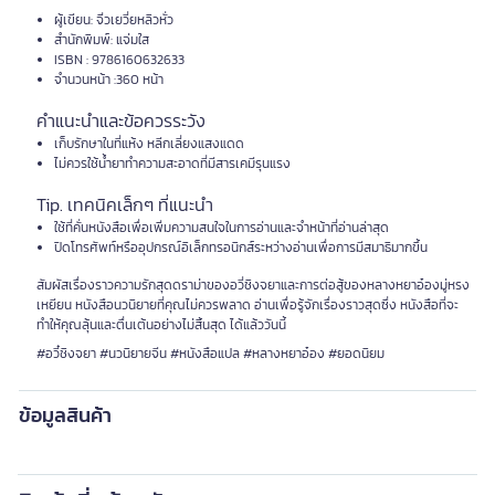
ผู้เขียน: จิ่วเยวี่ยหลิวหั่ว
สำนักพิมพ์: แจ่มใส
ISBN : 9786160632633
จำนวนหน้า :360 หน้า
คำแนะนำและข้อควรระวัง
เก็บรักษาในที่แห้ง หลีกเลี่ยงแสงแดด
ไม่ควรใช้น้ำยาทำความสะอาดที่มีสารเคมีรุนแรง
Tip. เทคนิคเล็กๆ ที่แนะนำ
ใช้ที่คั่นหนังสือเพื่อเพิ่มความสนใจในการอ่านและจำหน้าที่อ่านล่าสุด
ปิดโทรศัพท์หรืออุปกรณ์อิเล็กทรอนิกส์ระหว่างอ่านเพื่อการมีสมาธิมากขึ้น
สัมผัสเรื่องราวความรักสุดดราม่าของอวี่ชิงจยาและการต่อสู้ของหลางหยาอ๋องมู่หรง
เหยียน หนังสือนวนิยายที่คุณไม่ควรพลาด อ่านเพื่อรู้จักเรื่องราวสุดซึ่ง หนังสือที่จะ
ทำให้คุณลุ้นและตื่นเต้นอย่างไม่สิ้นสุด ได้แล้ววันนี้
#อวี๋ชิงจยา #นวนิยายจีน #หนังสือแปล #หลางหยาอ๋อง #ยอดนิยม
ข้อมูลสินค้า