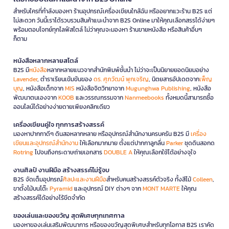
สำหรับใครที่กำลังมองหา ร้านอุปกรณ์เครื่องเขียนใกล้ฉัน หรืออยากแวะร้าน B2S แต่
ไม่สะดวก วันนี้เราได้รวบรวมสินค้าแนะนำจาก B2S Online มาให้คุณเลือกสรรได้ง่ายๆ
พร้อมตอบโจทย์ทุกไลฟ์สไตล์ ไม่ว่าคุณจะมองหา ร้านขายหนังสือ หรือสินค้าอื่นๆ
ก็ตาม
หนังสือหลากหลายสไตล์
B2S มี
หนังสือ
หลากหลายแนวจากสำนักพิมพ์ชั้นนำ ไม่ว่าจะเป็นนิยายยอดนิยมอย่าง
Lavender
, ตำราเรียนเข้มข้นของ
ดร. ศุภวัฒน์ พุกเจริญ
, นิตยสารอัปเดตจาก
เพ็ญ
บุญ
, หนังสือเด็กจาก
MIS
หนังสือจิตวิทยาจาก
Mugunghwa Publishing
, หนังสือ
พัฒนาตนเองจาก
KOOB
และวรรณกรรมจาก
Nanmeebooks
ทั้งหมดนี้สามารถซื้อ
ออนไลน์ได้อย่างง่ายดายเพียงคลิกเดียว
เครื่องเขียนคู่ใจ ทุกการสร้างสรรค์
มองหาปากกาดีๆ ดินสอหลากหลาย หรืออุปกรณ์สำนักงานครบครัน B2S มี
เครื่อง
เขียนและอุปกรณ์สำนักงาน
ให้เลือกมากมาย ตั้งแต่ปากกาลูกลื่น
Parker
ชุดดินสอกด
Rotring
ไปจนถึงกระดาษถ่ายเอกสาร
DOUBLE A
ให้คุณเลือกใช้ได้อย่างจุใจ
งานศิลป์ งานฝีมือ สร้างสรรค์ไม่รู้จบ
B2S จัดเต็มอุปกรณ์
ศิลปะและงานฝีมือ
สำหรับคนสร้างสรรค์ตัวจริง ทั้งสีไม้
Colleen
,
ขาตั้งไม้บนโต๊ะ
Pyramid
และอุปกรณ์ DIY ต่างๆ จาก
MONT MARTE
ให้คุณ
สร้างสรรค์ได้อย่างไร้ขีดจำกัด
ของเล่นและของขวัญ สุดพิเศษทุกเทศกาล
มองหาของเล่นเสริมพัฒนาการ หรือของขวัญสุดพิเศษสำหรับทุกโอกาส B2S เราคัด