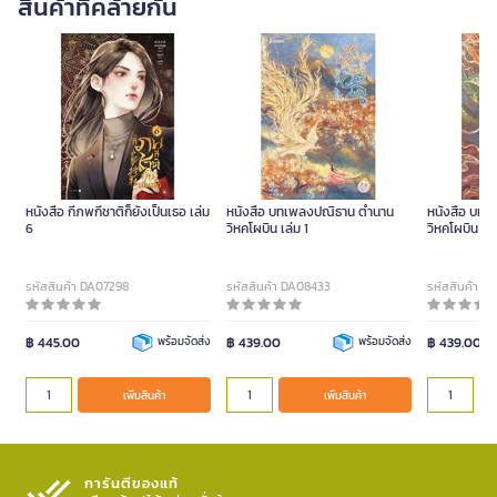
สินค้าที่คล้ายกัน
หนังสือ กี่ภพกี่ชาติก็ยังเป็นเธอ เล่ม
หนังสือ บทเพลงปณิธาน ตำนาน
หนังสือ บท
6
วิหคโผบิน เล่ม 1
วิหคโผบิน เล่ม
รหัสสินค้า DA07298
รหัสสินค้า DA08433
รหัสสินค้า D
฿ 445.00
พร้อมจัดส่ง
฿ 439.00
พร้อมจัดส่ง
฿ 439.00
เพิ่มสินค้า
เพิ่มสินค้า
การันตีของแท้