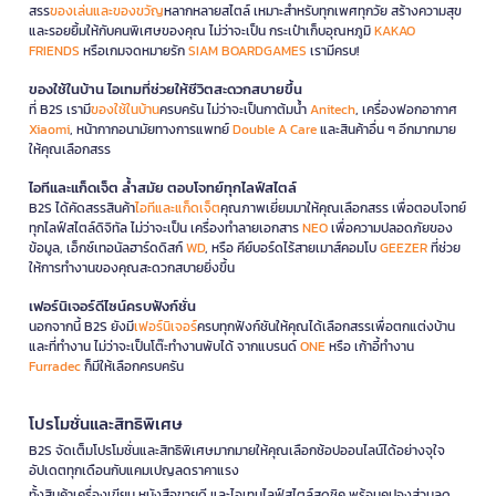
สรร
ของเล่นและของขวัญ
หลากหลายสไตล์ เหมาะสำหรับทุกเพศทุกวัย สร้างความสุข
และรอยยิ้มให้กับคนพิเศษของคุณ ไม่ว่าจะเป็น กระเป๋าเก็บอุณหภูมิ
KAKAO
FRIENDS
หรือเกมจดหมายรัก
SIAM BOARDGAMES
เรามีครบ!
ของใช้ในบ้าน ไอเทมที่ช่วยให้ชีวิตสะดวกสบายขึ้น
ที่ B2S เรามี
ของใช้ในบ้าน
ครบครัน ไม่ว่าจะเป็นกาต้มน้ำ
Anitech
, เครื่องฟอกอากาศ
Xiaomi
, หน้ากากอนามัยทางการแพทย์
Double A Care
และสินค้าอื่น ๆ อีกมากมาย
ให้คุณเลือกสรร
ไอทีและแก็ดเจ็ต ล้ำสมัย ตอบโจทย์ทุกไลฟ์สไตล์
B2S ได้คัดสรรสินค้า
ไอทีและแก็ดเจ็ต
คุณภาพเยี่ยมมาให้คุณเลือกสรร เพื่อตอบโจทย์
ทุกไลฟ์สไตล์ดิจิทัล ไม่ว่าจะเป็น เครื่องทำลายเอกสาร
NEO
เพื่อความปลอดภัยของ
ข้อมูล, เอ็กซ์เทอนัลฮาร์ดดิสก์
WD
, หรือ คีย์บอร์ดไร้สายเมาส์คอมโบ
GEEZER
ที่ช่วย
ให้การทำงานของคุณสะดวกสบายยิ่งขึ้น
เฟอร์นิเจอร์ดีไซน์ครบฟังก์ชั่น
นอกจากนี้ B2S ยังมี
เฟอร์นิเจอร์
ครบทุกฟังก์ชันให้คุณได้เลือกสรรเพื่อตกแต่งบ้าน
และที่ทำงาน ไม่ว่าจะเป็นโต๊ะทำงานพับได้ จากแบรนด์
ONE
หรือ เก้าอี้ทำงาน
Furradec
ก็มีให้เลือกครบครัน
โปรโมชั่นและสิทธิพิเศษ
B2S จัดเต็มโปรโมชั่นและสิทธิพิเศษมากมายให้คุณเลือกช้อปออนไลน์ได้อย่างจุใจ
อัปเดตทุกเดือนกับแคมเปญลดราคาแรง
ทั้งสินค้าเครื่องเขียน หนังสือขายดี และไอเทมไลฟ์สไตล์สุดชิค พร้อมคูปองส่วนลด