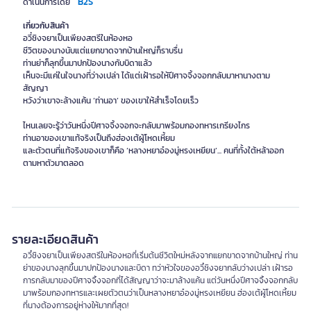
B2S
ดำเนินการโดย
เกี่ยวกับสินค้า
อวี๋ชิงจยาเป็นเพียงสตรีในห้องหอ
ชีวิตของนางนับแต่แยกขาดจากบ้านใหญ่ก็ราบรื่น
ท่านย่าก็ลุกขึ้นมาปกป้องนางกับบิดาแล้ว
เห็นจะมีแค่ในใจนางที่ว่างเปล่า ได้แต่เฝ้ารอให้ปีศาจจิ้งจอกกลับมาหานางตาม
สัญญา
หวังว่าเขาจะล้างแค้น ‘ท่านอา’ ของเขาให้สำเร็จโดยเร็ว
ไหนเลยจะรู้ว่าวันหนึ่งปีศาจจิ้งจอกจะกลับมาพร้อมกองทหารเกรียงไกร
ท่านอาของเขาแท้จริงเป็นถึงฮ่องเต้ผู้โหดเหี้ยม
และตัวตนที่แท้จริงของเขาก็คือ ‘หลางหยาอ๋องมู่หรงเหยียน’... คนที่ทั้งใต้หล้าออก
รายละเอียดสินค้า
อวี๋ชิงจยาเป็นเพียงสตรีในห้องหอที่เริ่มต้นชีวิตใหม่หลังจากแยกขาดจากบ้านใหญ่ ท่าน
ย่าของนางลุกขึ้นมาปกป้องนางและบิดา ทว่าหัวใจของอวี๋ชิงจยากลับว่างเปล่า เฝ้ารอ
การกลับมาของปีศาจจิ้งจอกที่ได้สัญญาว่าจะมาล้างแค้น แต่วันหนึ่งปีศาจจิ้งจอกกลับ
มาพร้อมกองทหารและเผยตัวตนว่าเป็นหลางหยาอ๋องมู่หรงเหยียน ฮ่องเต้ผู้โหดเหี้ยม
ที่นางต้องการอยู่ห่างให้มากที่สุด!