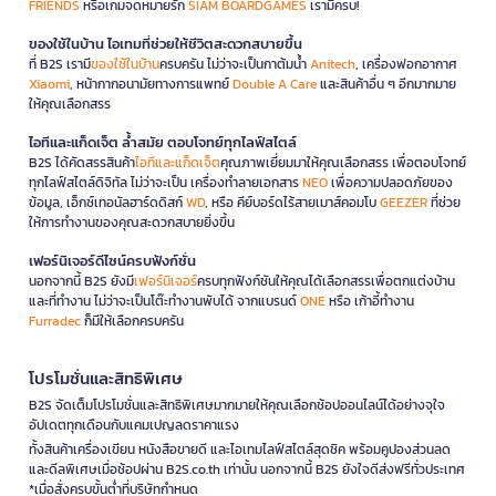
FRIENDS
หรือเกมจดหมายรัก
SIAM BOARDGAMES
เรามีครบ!
ของใช้ในบ้าน ไอเทมที่ช่วยให้ชีวิตสะดวกสบายขึ้น
ที่ B2S เรามี
ของใช้ในบ้าน
ครบครัน ไม่ว่าจะเป็นกาต้มน้ำ
Anitech
, เครื่องฟอกอากาศ
Xiaomi
, หน้ากากอนามัยทางการแพทย์
Double A Care
และสินค้าอื่น ๆ อีกมากมาย
ให้คุณเลือกสรร
ไอทีและแก็ดเจ็ต ล้ำสมัย ตอบโจทย์ทุกไลฟ์สไตล์
B2S ได้คัดสรรสินค้า
ไอทีและแก็ดเจ็ต
คุณภาพเยี่ยมมาให้คุณเลือกสรร เพื่อตอบโจทย์
ทุกไลฟ์สไตล์ดิจิทัล ไม่ว่าจะเป็น เครื่องทำลายเอกสาร
NEO
เพื่อความปลอดภัยของ
ข้อมูล, เอ็กซ์เทอนัลฮาร์ดดิสก์
WD
, หรือ คีย์บอร์ดไร้สายเมาส์คอมโบ
GEEZER
ที่ช่วย
ให้การทำงานของคุณสะดวกสบายยิ่งขึ้น
เฟอร์นิเจอร์ดีไซน์ครบฟังก์ชั่น
นอกจากนี้ B2S ยังมี
เฟอร์นิเจอร์
ครบทุกฟังก์ชันให้คุณได้เลือกสรรเพื่อตกแต่งบ้าน
และที่ทำงาน ไม่ว่าจะเป็นโต๊ะทำงานพับได้ จากแบรนด์
ONE
หรือ เก้าอี้ทำงาน
Furradec
ก็มีให้เลือกครบครัน
โปรโมชั่นและสิทธิพิเศษ
B2S จัดเต็มโปรโมชั่นและสิทธิพิเศษมากมายให้คุณเลือกช้อปออนไลน์ได้อย่างจุใจ
อัปเดตทุกเดือนกับแคมเปญลดราคาแรง
ทั้งสินค้าเครื่องเขียน หนังสือขายดี และไอเทมไลฟ์สไตล์สุดชิค พร้อมคูปองส่วนลด
และดีลพิเศษเมื่อช้อปผ่าน B2S.co.th เท่านั้น นอกจากนี้ B2S ยังใจดีส่งฟรีทั่วประเทศ
*เมื่อสั่งครบขั้นต่ำที่บริษัทกำหนด