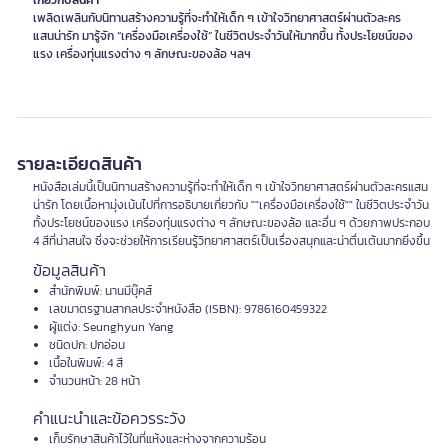
เกี่ยวกับสินค้า
เพลิดเพลินกับนิทานสร้างความรู้ที่จะทำให้เด็ก ๆ เข้าใจวิทยาศาสตร์ผ่านตัวละคร
แสนน่ารัก มารู้จัก “เครื่องมือเครื่องใช้” ในชีวิตประจำวันให้มากขึ้น ทั้งประโยชน์ของ
แรง เครื่องทุ่นแรงต่าง ๆ ลักษณะของล้อ ฯลฯ
รายละเอียดสินค้า
หนังสือเล่มนี้เป็นนิทานสร้างความรู้ที่จะทำให้เด็ก ๆ เข้าใจวิทยาศาสตร์ผ่านตัวละครแสน
น่ารัก โดยเนื้อหามุ่งเน้นไปที่การอธิบายเกี่ยวกับ ""เครื่องมือเครื่องใช้"" ในชีวิตประจำวัน
ทั้งประโยชน์ของแรง เครื่องทุ่นแรงต่าง ๆ ลักษณะของล้อ และอื่น ๆ ด้วยภาพประกอบ
4 สีที่น่าสนใจ ซึ่งจะช่วยให้การเรียนรู้วิทยาศาสตร์เป็นเรื่องสนุกและน่าตื่นเต้นมากยิ่งขึ้น
ข้อมูลสินค้า
สำนักพิมพ์: นานมีบุ๊คส์
เลขมาตรฐานสากลประจำหนังสือ (ISBN): 9786160459322
ผู้แต่ง: Seunghyun Yang
ชนิดปก: ปกอ่อน
เนื้อในพิมพ์: 4 สี
จำนวนหน้า: 28 หน้า
คำแนะนำและข้อควรระวัง
เก็บรักษาสินค้าไว้ในที่แห้งและห่างจากความร้อน