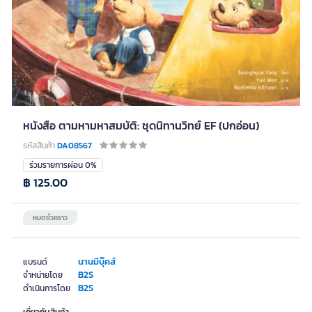
หนังสือ ตามหามหาสมบัติ: ชุดนิทานวิทย์ EF (ปกอ่อน)
รหัสสินค้า
DA08567
ร่วมรายการผ่อน 0%
฿ 125.00
หมดชั่วคราว
นานมีบุ๊คส์
แบรนด์
B2S
จำหน่ายโดย
B2S
ดำเนินการโดย