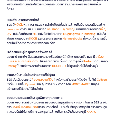
พร้อมตอบโจทย์ทุกไลฟ์สไตล์ ไม่ว่าคุณจะมองหา ร้านขายหนังสือ หรือสินค้าอื่นๆ
ก็ตาม
หนังสือหลากหลายสไตล์
B2S มี
หนังสือ
หลากหลายแนวจากสำนักพิมพ์ชั้นนำ ไม่ว่าจะเป็นนิยายยอดนิยมอย่าง
Lavender
, ตำราเรียนเข้มข้นของ
ดร. ศุภวัฒน์ พุกเจริญ
, นิตยสารอัปเดตจาก
เพ็ญ
บุญ
, หนังสือเด็กจาก
MIS
หนังสือจิตวิทยาจาก
Mugunghwa Publishing
, หนังสือ
พัฒนาตนเองจาก
KOOB
และวรรณกรรมจาก
Nanmeebooks
ทั้งหมดนี้สามารถซื้อ
ออนไลน์ได้อย่างง่ายดายเพียงคลิกเดียว
เครื่องเขียนคู่ใจ ทุกการสร้างสรรค์
มองหาปากกาดีๆ ดินสอหลากหลาย หรืออุปกรณ์สำนักงานครบครัน B2S มี
เครื่อง
เขียนและอุปกรณ์สำนักงาน
ให้เลือกมากมาย ตั้งแต่ปากกาลูกลื่น
Parker
ชุดดินสอกด
Rotring
ไปจนถึงกระดาษถ่ายเอกสาร
DOUBLE A
ให้คุณเลือกใช้ได้อย่างจุใจ
งานศิลป์ งานฝีมือ สร้างสรรค์ไม่รู้จบ
B2S จัดเต็มอุปกรณ์
ศิลปะและงานฝีมือ
สำหรับคนสร้างสรรค์ตัวจริง ทั้งสีไม้
Colleen
,
ขาตั้งไม้บนโต๊ะ
Pyramid
และอุปกรณ์ DIY ต่างๆ จาก
MONT MARTE
ให้คุณ
สร้างสรรค์ได้อย่างไร้ขีดจำกัด
ของเล่นและของขวัญ สุดพิเศษทุกเทศกาล
มองหาของเล่นเสริมพัฒนาการ หรือของขวัญสุดพิเศษสำหรับทุกโอกาส B2S เราคัด
สรร
ของเล่นและของขวัญ
หลากหลายสไตล์ เหมาะสำหรับทุกเพศทุกวัย สร้างความสุข
และรอยยิ้มให้กับคนพิเศษของคุณ ไม่ว่าจะเป็น กระเป๋าเก็บอุณหภูมิ
KAKAO