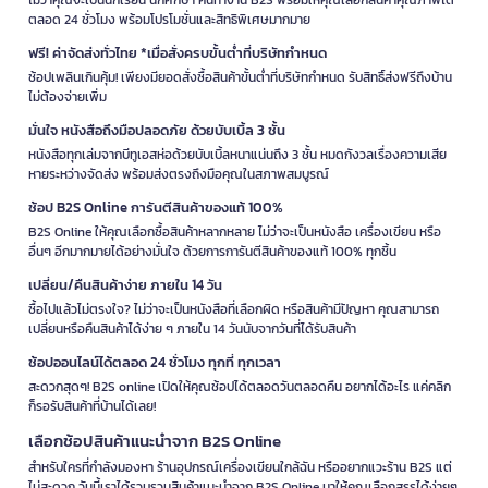
ตลอด 24 ชั่วโมง พร้อมโปรโมชั่นและสิทธิพิเศษมากมาย
ฟรี! ค่าจัดส่งทั่วไทย *เมื่อสั่งครบขั้นต่ำที่บริษัทกำหนด
ช้อปเพลินเกินคุ้ม! เพียงมียอดสั่งซื้อสินค้าขั้นต่ำที่บริษัทกำหนด รับสิทธิ์ส่งฟรีถึงบ้าน
ไม่ต้องจ่ายเพิ่ม
มั่นใจ หนังสือถึงมือปลอดภัย ด้วยบับเบิ้ล 3 ชั้น
หนังสือทุกเล่มจากบีทูเอสห่อด้วยบับเบิ้ลหนาแน่นถึง 3 ชั้น หมดกังวลเรื่องความเสีย
หายระหว่างจัดส่ง พร้อมส่งตรงถึงมือคุณในสภาพสมบูรณ์
ช้อป B2S Online การันตีสินค้าของแท้ 100%
B2S Online ให้คุณเลือกซื้อสินค้าหลากหลาย ไม่ว่าจะเป็นหนังสือ เครื่องเขียน หรือ
อื่นๆ อีกมากมายได้อย่างมั่นใจ ด้วยการการันตีสินค้าของแท้ 100% ทุกชิ้น
เปลี่ยน/คืนสินค้าง่าย ภายใน 14 วัน
ซื้อไปแล้วไม่ตรงใจ? ไม่ว่าจะเป็นหนังสือที่เลือกผิด หรือสินค้ามีปัญหา คุณสามารถ
เปลี่ยนหรือคืนสินค้าได้ง่าย ๆ ภายใน 14 วันนับจากวันที่ได้รับสินค้า
ช้อปออนไลน์ได้ตลอด 24 ชั่วโมง ทุกที่ ทุกเวลา
สะดวกสุดๆ! B2S online เปิดให้คุณช้อปได้ตลอดวันตลอดคืน อยากได้อะไร แค่คลิก
ก็รอรับสินค้าที่บ้านได้เลย!
เลือกช้อปสินค้าแนะนำจาก B2S Online
สำหรับใครที่กำลังมองหา ร้านอุปกรณ์เครื่องเขียนใกล้ฉัน หรืออยากแวะร้าน B2S แต่
ไม่สะดวก วันนี้เราได้รวบรวมสินค้าแนะนำจาก B2S Online มาให้คุณเลือกสรรได้ง่ายๆ