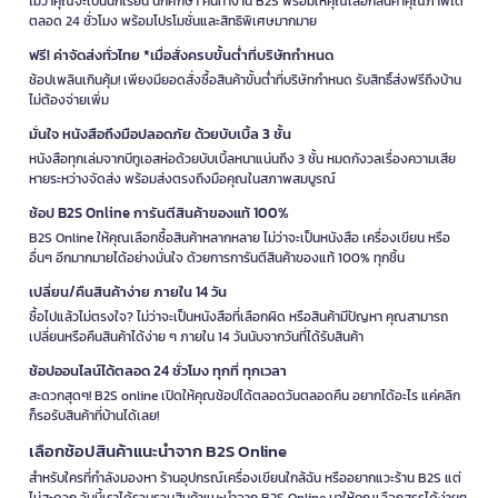
ไม่ว่าคุณจะเป็นนักเรียน นักศึกษา คนทำงาน B2S พร้อมให้คุณเลือกสินค้าคุณภาพได้
ตลอด 24 ชั่วโมง พร้อมโปรโมชั่นและสิทธิพิเศษมากมาย
ฟรี! ค่าจัดส่งทั่วไทย *เมื่อสั่งครบขั้นต่ำที่บริษัทกำหนด
ช้อปเพลินเกินคุ้ม! เพียงมียอดสั่งซื้อสินค้าขั้นต่ำที่บริษัทกำหนด รับสิทธิ์ส่งฟรีถึงบ้าน
ไม่ต้องจ่ายเพิ่ม
มั่นใจ หนังสือถึงมือปลอดภัย ด้วยบับเบิ้ล 3 ชั้น
หนังสือทุกเล่มจากบีทูเอสห่อด้วยบับเบิ้ลหนาแน่นถึง 3 ชั้น หมดกังวลเรื่องความเสีย
หายระหว่างจัดส่ง พร้อมส่งตรงถึงมือคุณในสภาพสมบูรณ์
ช้อป B2S Online การันตีสินค้าของแท้ 100%
B2S Online ให้คุณเลือกซื้อสินค้าหลากหลาย ไม่ว่าจะเป็นหนังสือ เครื่องเขียน หรือ
อื่นๆ อีกมากมายได้อย่างมั่นใจ ด้วยการการันตีสินค้าของแท้ 100% ทุกชิ้น
เปลี่ยน/คืนสินค้าง่าย ภายใน 14 วัน
ซื้อไปแล้วไม่ตรงใจ? ไม่ว่าจะเป็นหนังสือที่เลือกผิด หรือสินค้ามีปัญหา คุณสามารถ
เปลี่ยนหรือคืนสินค้าได้ง่าย ๆ ภายใน 14 วันนับจากวันที่ได้รับสินค้า
ช้อปออนไลน์ได้ตลอด 24 ชั่วโมง ทุกที่ ทุกเวลา
สะดวกสุดๆ! B2S online เปิดให้คุณช้อปได้ตลอดวันตลอดคืน อยากได้อะไร แค่คลิก
ก็รอรับสินค้าที่บ้านได้เลย!
เลือกช้อปสินค้าแนะนำจาก B2S Online
สำหรับใครที่กำลังมองหา ร้านอุปกรณ์เครื่องเขียนใกล้ฉัน หรืออยากแวะร้าน B2S แต่
ไม่สะดวก วันนี้เราได้รวบรวมสินค้าแนะนำจาก B2S Online มาให้คุณเลือกสรรได้ง่ายๆ