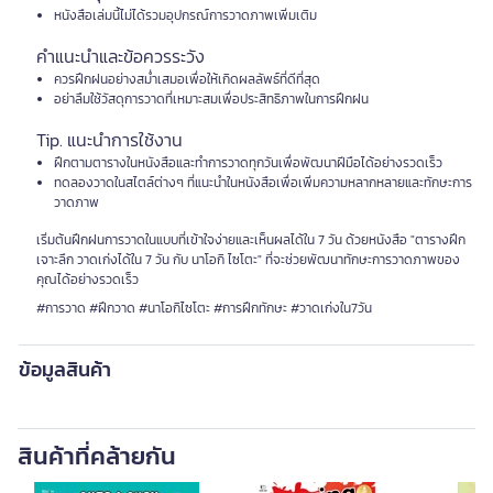
หนังสือเล่มนี้ไม่ได้รวมอุปกรณ์การวาดภาพเพิ่มเติม
คำแนะนำและข้อควรระวัง
ควรฝึกฝนอย่างสม่ำเสมอเพื่อให้เกิดผลลัพธ์ที่ดีที่สุด
อย่าลืมใช้วัสดุการวาดที่เหมาะสมเพื่อประสิทธิภาพในการฝึกฝน
Tip. แนะนำการใช้งาน
ฝึกตามตารางในหนังสือและทำการวาดทุกวันเพื่อพัฒนาฝีมือได้อย่างรวดเร็ว
ทดลองวาดในสไตล์ต่างๆ ที่แนะนำในหนังสือเพื่อเพิ่มความหลากหลายและทักษะการ
วาดภาพ
เริ่มต้นฝึกฝนการวาดในแบบที่เข้าใจง่ายและเห็นผลได้ใน 7 วัน ด้วยหนังสือ "ตารางฝึก
เจาะลึก วาดเก่งได้ใน 7 วัน กับ นาโอกิ ไซโตะ" ที่จะช่วยพัฒนาทักษะการวาดภาพของ
คุณได้อย่างรวดเร็ว
#การวาด #ฝึกวาด #นาโอกิไซโตะ #การฝึกทักษะ #วาดเก่งใน7วัน
ข้อมูลสินค้า
สินค้าที่คล้ายกัน