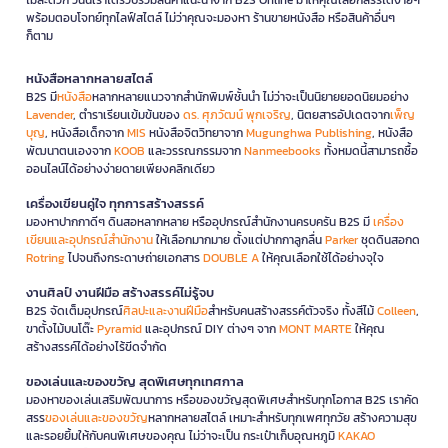
พร้อมตอบโจทย์ทุกไลฟ์สไตล์ ไม่ว่าคุณจะมองหา ร้านขายหนังสือ หรือสินค้าอื่นๆ
ก็ตาม
หนังสือหลากหลายสไตล์
B2S มี
หนังสือ
หลากหลายแนวจากสำนักพิมพ์ชั้นนำ ไม่ว่าจะเป็นนิยายยอดนิยมอย่าง
Lavender
, ตำราเรียนเข้มข้นของ
ดร. ศุภวัฒน์ พุกเจริญ
, นิตยสารอัปเดตจาก
เพ็ญ
บุญ
, หนังสือเด็กจาก
MIS
หนังสือจิตวิทยาจาก
Mugunghwa Publishing
, หนังสือ
พัฒนาตนเองจาก
KOOB
และวรรณกรรมจาก
Nanmeebooks
ทั้งหมดนี้สามารถซื้อ
ออนไลน์ได้อย่างง่ายดายเพียงคลิกเดียว
เครื่องเขียนคู่ใจ ทุกการสร้างสรรค์
มองหาปากกาดีๆ ดินสอหลากหลาย หรืออุปกรณ์สำนักงานครบครัน B2S มี
เครื่อง
เขียนและอุปกรณ์สำนักงาน
ให้เลือกมากมาย ตั้งแต่ปากกาลูกลื่น
Parker
ชุดดินสอกด
Rotring
ไปจนถึงกระดาษถ่ายเอกสาร
DOUBLE A
ให้คุณเลือกใช้ได้อย่างจุใจ
งานศิลป์ งานฝีมือ สร้างสรรค์ไม่รู้จบ
B2S จัดเต็มอุปกรณ์
ศิลปะและงานฝีมือ
สำหรับคนสร้างสรรค์ตัวจริง ทั้งสีไม้
Colleen
,
ขาตั้งไม้บนโต๊ะ
Pyramid
และอุปกรณ์ DIY ต่างๆ จาก
MONT MARTE
ให้คุณ
สร้างสรรค์ได้อย่างไร้ขีดจำกัด
ของเล่นและของขวัญ สุดพิเศษทุกเทศกาล
มองหาของเล่นเสริมพัฒนาการ หรือของขวัญสุดพิเศษสำหรับทุกโอกาส B2S เราคัด
สรร
ของเล่นและของขวัญ
หลากหลายสไตล์ เหมาะสำหรับทุกเพศทุกวัย สร้างความสุข
และรอยยิ้มให้กับคนพิเศษของคุณ ไม่ว่าจะเป็น กระเป๋าเก็บอุณหภูมิ
KAKAO