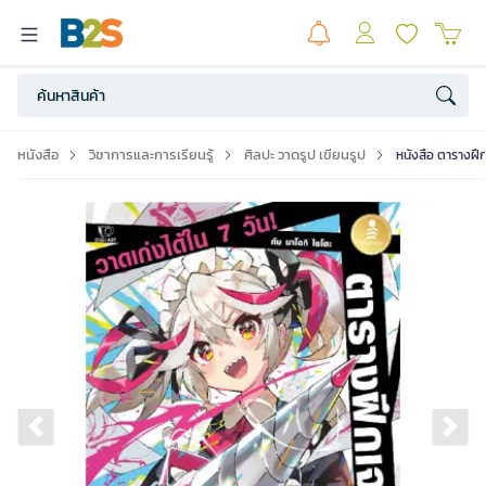
หนังสือ
วิชาการและการเรียนรู้
ศิลปะ วาดรูป เขียนรูป
หนังสือ ตารางฝึกเ
Previous slide
Ne