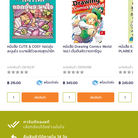
หนังสือ CUTE & COSY กอดอุ่น
หนังสือ Drawing Comics World
หนังสือ EA
ละมุนใจ ระบายสีตัวละครสุดน่ารัก
Vol.1 เริ่มต้นหัดวาดการ์ตูน
PLARIEX
รหัสสินค้า DA16241
รหัสสินค้า D094386
รหัสสินค้า D
฿ 215.00
พร้อมจัดส่ง
฿ 345.00
พร้อมจัดส่ง
฿ 245.00
เพิ่มสินค้า
เพิ่มสินค้า
การันตีของแท้
เลือกช้อปได้อย่างมั่นใจ​
คืนสินค้าได้ภายใน 14 วัน