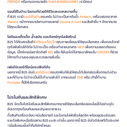
FRIENDS
หรือเกมจดหมายรัก
SIAM BOARDGAMES
เรามีครบ!
ของใช้ในบ้าน ไอเทมที่ช่วยให้ชีวิตสะดวกสบายขึ้น
ที่ B2S เรามี
ของใช้ในบ้าน
ครบครัน ไม่ว่าจะเป็นกาต้มน้ำ
Anitech
, เครื่องฟอกอากาศ
Xiaomi
, หน้ากากอนามัยทางการแพทย์
Double A Care
และสินค้าอื่น ๆ อีกมากมาย
ให้คุณเลือกสรร
ไอทีและแก็ดเจ็ต ล้ำสมัย ตอบโจทย์ทุกไลฟ์สไตล์
B2S ได้คัดสรรสินค้า
ไอทีและแก็ดเจ็ต
คุณภาพเยี่ยมมาให้คุณเลือกสรร เพื่อตอบโจทย์
ทุกไลฟ์สไตล์ดิจิทัล ไม่ว่าจะเป็น เครื่องทำลายเอกสาร
NEO
เพื่อความปลอดภัยของ
ข้อมูล, เอ็กซ์เทอนัลฮาร์ดดิสก์
WD
, หรือ คีย์บอร์ดไร้สายเมาส์คอมโบ
GEEZER
ที่ช่วย
ให้การทำงานของคุณสะดวกสบายยิ่งขึ้น
เฟอร์นิเจอร์ดีไซน์ครบฟังก์ชั่น
นอกจากนี้ B2S ยังมี
เฟอร์นิเจอร์
ครบทุกฟังก์ชันให้คุณได้เลือกสรรเพื่อตกแต่งบ้าน
และที่ทำงาน ไม่ว่าจะเป็นโต๊ะทำงานพับได้ จากแบรนด์
ONE
หรือ เก้าอี้ทำงาน
Furradec
ก็มีให้เลือกครบครัน
โปรโมชั่นและสิทธิพิเศษ
B2S จัดเต็มโปรโมชั่นและสิทธิพิเศษมากมายให้คุณเลือกช้อปออนไลน์ได้อย่างจุใจ
อัปเดตทุกเดือนกับแคมเปญลดราคาแรง
ทั้งสินค้าเครื่องเขียน หนังสือขายดี และไอเทมไลฟ์สไตล์สุดชิค พร้อมคูปองส่วนลด
และดีลพิเศษเมื่อช้อปผ่าน B2S.co.th เท่านั้น นอกจากนี้ B2S ยังใจดีส่งฟรีทั่วประเทศ
*เมื่อสั่งครบขั้นต่ำที่บริษัทกำหนด