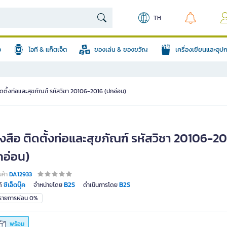
TH
อ
ไอที & แก็ตเจ็ต
ของเล่น & ของขวัญ
เครื่องเขียนและอุ
ิดตั้งท่อและสุขภัณฑ์ รหัสวิชา 20106-2016 (ปกอ่อน)
งสือ ติดตั้งท่อและสุขภัณฑ์ รหัสวิชา 20106-2
กอ่อน)
นค้า
DA12933
ซีเอ็ดบุ๊ค
B2S
B2S
์
จำหน่ายโดย
ดำเนินการโดย
มรายการผ่อน 0%
พร้อม