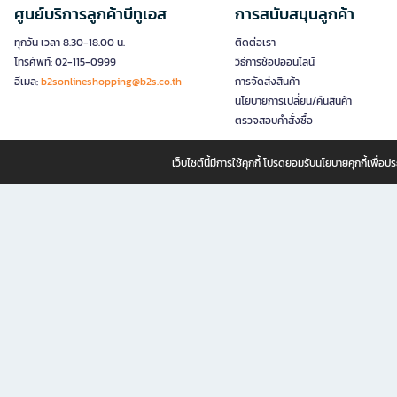
ศูนย์บริการลูกค้าบีทูเอส
การสนับสนุนลูกค้า
ทุกวัน เวลา 8.30-18.00 น.
ติดต่อเรา
โทรศัพท์: 02-115-0999
วิธีการช้อปออนไลน์
อีเมล:
b2sonlineshopping@b2s.co.th
การจัดส่งสินค้า
นโยบายการเปลี่ยน/คืนสินค้า
ตรวจสอบคำสั่งซื้อ
เว็บไซต์นี้มีการใช้คุกกี้ โปรดยอมรับนโยบายคุกกี้เพื่
B2S ธุรกิจในเครือ เซ็นทรัล รีเทล คอร์ปอเรชั่น จำกัด (มหาชน)