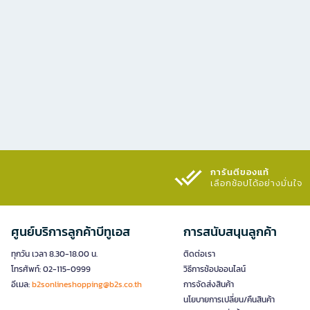
การันตีของแท้
เลือกช้อปได้อย่างมั่นใจ​
ศูนย์บริการลูกค้าบีทูเอส
การสนับสนุนลูกค้า
ทุกวัน เวลา 8.30-18.00 น.
ติดต่อเรา
โทรศัพท์: 02-115-0999
วิธีการช้อปออนไลน์
อีเมล:
b2sonlineshopping@b2s.co.th
การจัดส่งสินค้า
นโยบายการเปลี่ยน/คืนสินค้า