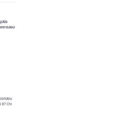
ุปย่อ
จากการสอบ
ี่ออกสอบ
l 87 Chi