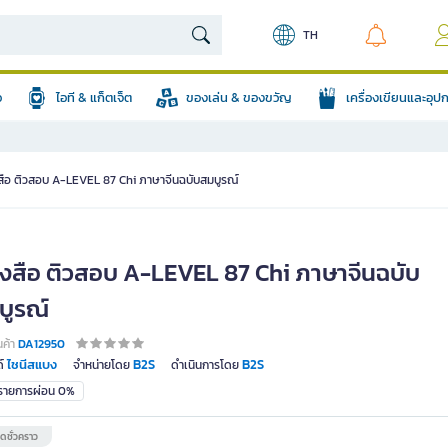
TH
อ
ไอที & แก็ตเจ็ต
ของเล่น & ของขวัญ
เครื่องเขียนและอุ
สือ ติวสอบ A-LEVEL 87 Chi ภาษาจีนฉบับสมบูรณ์
ังสือ ติวสอบ A-LEVEL 87 Chi ภาษาจีนฉบับ
บูรณ์
นค้า
DA12950
ไชนีสแบง
B2S
B2S
์
จำหน่ายโดย
ดำเนินการโดย
มรายการผ่อน 0%
ดชั่วคราว