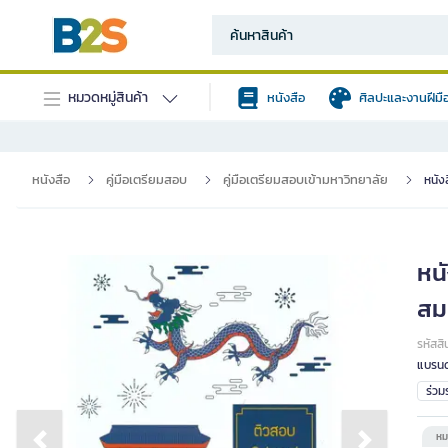
หมวดหมู่สินค้า
หนังสือ
ศิลปะและงานฝีมื
หนังสือ
คู่มือเตรียมสอบ
คู่มือเตรียมสอบเข้ามหาวิทยาลัย
หนัง
หน
สม
รหัสสิ
แบรนด
ร่ว
หม