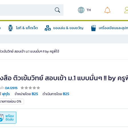
TH
อ
ไอที & แก็ตเจ็ต
ของเล่น & ของขวัญ
เครื่องเขียนและอุ
ิวเข้มวิทย์ สอบเข้า ม.1 แบบมั่นๆ !! by ครูพี่โจ้
งสือ ติวเข้มวิทย์ สอบเข้า ม.1 แบบมั่นๆ !! by ครูพี
นค้า
DA12915
ฟุกุโร
B2S
B2S
์
จำหน่ายโดย
ดำเนินการโดย
มรายการผ่อน 0%
พร้อม
จัดส่ง