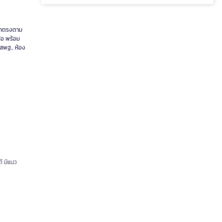
้อหาตรงตาม
้อ พร้อม
 สพฐ., ห้อง
ด้ มีแนว