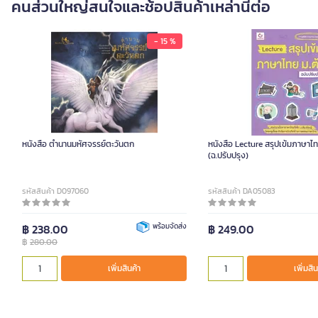
คนส่วนใหญ่สนใจและช้อปสินค้าเหล่านี้ต่อ
- 15 %
หนังสือ ตำนานมหัศจรรย์ตะวันตก
หนังสือ Lecture สรุปเข้มภาษาไท
(ฉ.ปรับปรุง)
รหัสสินค้า D097060
รหัสสินค้า DA05083
฿ 238.00
พร้อมจัดส่ง
฿ 249.00
฿
280.00
เพิ่มสินค้า
เพิ่มสิน