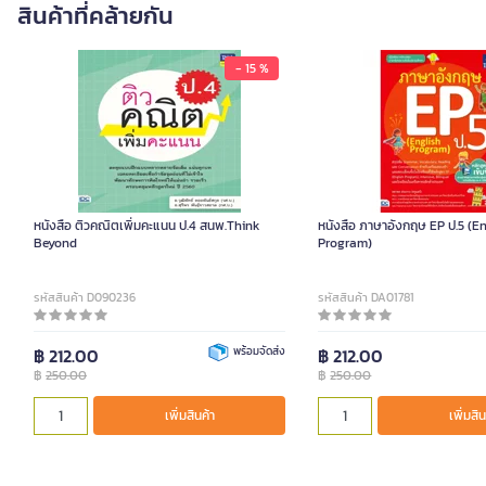
สินค้าที่คล้ายกัน
- 15 %
หนังสือ ติวคณิตเพิ่มคะแนน ป.4 สนพ.Think
หนังสือ ภาษาอังกฤษ EP ป.5 (E
Beyond
Program)
รหัสสินค้า D090236
รหัสสินค้า DA01781
฿ 212.00
พร้อมจัดส่ง
฿ 212.00
฿
250.00
฿
250.00
เพิ่มสินค้า
เพิ่มสิน