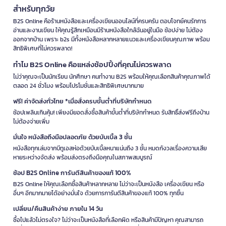
สำหรับทุกวัย
B2S Online คือร้านหนังสือและเครื่องเขียนออนไลน์ที่ครบครัน ตอบโจทย์คนรักการ
อ่านและงานเขียน ให้คุณรู้สึกเหมือนมีร้านหนังสือใกล้ฉันอยู่ในมือ ช้อปง่าย ไม่ต้อง
ออกจากบ้าน เพราะ b2s มีทั้งหนังสือหลากหลายแนวและเครื่องเขียนคุณภาพ พร้อม
สิทธิพิเศษที่ไม่ควรพลาด!
ทำไม B2S Online คือแหล่งช้อปปิ้งที่คุณไม่ควรพลาด
ไม่ว่าคุณจะเป็นนักเรียน นักศึกษา คนทำงาน B2S พร้อมให้คุณเลือกสินค้าคุณภาพได้
ตลอด 24 ชั่วโมง พร้อมโปรโมชั่นและสิทธิพิเศษมากมาย
ฟรี! ค่าจัดส่งทั่วไทย *เมื่อสั่งครบขั้นต่ำที่บริษัทกำหนด
ช้อปเพลินเกินคุ้ม! เพียงมียอดสั่งซื้อสินค้าขั้นต่ำที่บริษัทกำหนด รับสิทธิ์ส่งฟรีถึงบ้าน
ไม่ต้องจ่ายเพิ่ม
มั่นใจ หนังสือถึงมือปลอดภัย ด้วยบับเบิ้ล 3 ชั้น
หนังสือทุกเล่มจากบีทูเอสห่อด้วยบับเบิ้ลหนาแน่นถึง 3 ชั้น หมดกังวลเรื่องความเสีย
หายระหว่างจัดส่ง พร้อมส่งตรงถึงมือคุณในสภาพสมบูรณ์
ช้อป B2S Online การันตีสินค้าของแท้ 100%
B2S Online ให้คุณเลือกซื้อสินค้าหลากหลาย ไม่ว่าจะเป็นหนังสือ เครื่องเขียน หรือ
อื่นๆ อีกมากมายได้อย่างมั่นใจ ด้วยการการันตีสินค้าของแท้ 100% ทุกชิ้น
เปลี่ยน/คืนสินค้าง่าย ภายใน 14 วัน
ซื้อไปแล้วไม่ตรงใจ? ไม่ว่าจะเป็นหนังสือที่เลือกผิด หรือสินค้ามีปัญหา คุณสามารถ