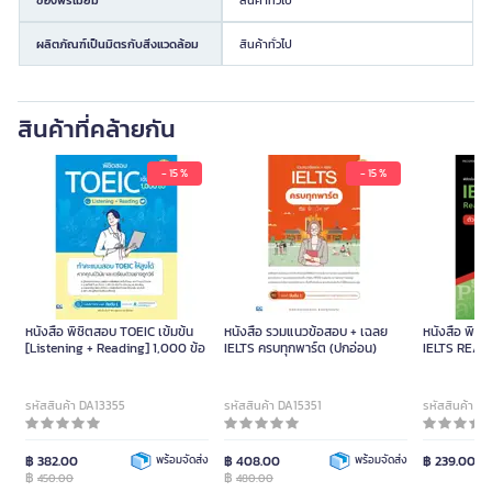
ผลิตภัณฑ์เป็นมิตรกับสิ่งแวดล้อม
สินค้าทั่วไป
สินค้าที่คล้ายกัน
- 15 %
- 15 %
หนังสือ พิชิตสอบ TOEIC เข้มข้น
หนังสือ รวมแนวข้อสอบ + เฉลย
หนังสือ พิชิ
[Listening + Reading] 1,000 ข้อ
IELTS ครบทุกพาร์ต (ปกอ่อน)
IELTS READ
(ตัวอย่างข้อ
รหัสสินค้า DA13355
รหัสสินค้า DA15351
รหัสสินค้า D
฿ 382.00
พร้อมจัดส่ง
฿ 408.00
พร้อมจัดส่ง
฿ 239.00
฿
฿
450.00
480.00