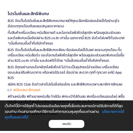
โปรโมชั่นและสิทธิพิเศษ
B2S จัดเต็มโปรโมชั่นและสิทธิพิเศษมากมายให้คุณเลือกช้อปออนไลน์ได้อย่างจุใจ
อัปเดตทุกเดือนกับแคมเปญลดราคาแรง
ทั้งสินค้าเครื่องเขียน หนังสือขายดี และไอเทมไลฟ์สไตล์สุดชิค พร้อมคูปองส่วนลด
และดีลพิเศษเมื่อช้อปผ่าน B2S.co.th เท่านั้น นอกจากนี้ B2S ยังใจดีส่งฟรีทั่วประเทศ
*เมื่อสั่งครบขั้นต่ำที่บริษัทกำหนด
B2S จัดเต็มโปรโมชั่นและสิทธิพิเศษเพียบ ช้อปออนไลน์ได้เลย! ลดแรงทุกเดือน ทั้ง
เครื่องเขียน หนังสือดัง ของไอเทมไลฟ์สไตล์สุดชิค พร้อมคูปองส่วนลดพิเศษเมื่อซื้อ
ผ่าน B2S.co.th เท่านั้น และส่งฟรีทั่วไทย *เมื่อสั่งครบขั้นต่ำที่บริษัทกำหนด
B2S มีทุกอย่างตอบโจทย์ทุกไลฟ์สไตล์ ไม่ว่าจะเป็นอุปกรณ์อ่านเขียน เครื่องเขียน
ของเล่นเสริมพัฒนาการ หรือเฟอร์นิเจอร์ ช้อปง่าย สะดวก ทุกที่ ทุกเวลา แค่มี App
B2S
สมัคร B2S Club รับข่าวสารโปรโมชั่นก่อนใคร และสิทธิพิเศษเฉพาะสมาชิก! คลิกเลย
สมัครสมาชิกเลย!
👉
#ร้านหนังสือ #ร้านขายหนังสือ ใกล้ฉัน #กระเป๋าใส่ดินสอ #เครื่องเขียนออนไลน์ #ซื้อ
หนังสือ ออนไลน์ #เครื่องเขียน บีทูเอส #ขาย หนังสือ ออนไลน์ #B2S #ร้านเครื่อง
เว็บไซต์นี้มีการใช้คุกกี้ โปรดยอมรับนโยบายคุกกี้เพื่อประสบการณ์การใช้บริการที่ดีที่สุด
เขียนใกล้ฉัน
นโยบายการใช้
ของท่าน ท่านสามารถศึกษาวิธีการตั้งค่าการควบคุมคุกกี้ของท่านผ่าน
*เงื่อนไขเป็นไปตามที่บริษัทฯ กำหนด
คุกกี้ของเราที่นี่
ยอมรับ