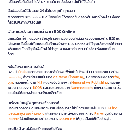
เปลี่ยนหรือคืนสินค้าได้ง่าย ๆ ภายใน 14 วันนับจากวันที่ได้รับสินค้า
ช้อปออนไลน์ได้ตลอด 24 ชั่วโมง ทุกที่ ทุกเวลา
สะดวกสุดๆ! B2S online เปิดให้คุณช้อปได้ตลอดวันตลอดคืน อยากได้อะไร แค่คลิก
ก็รอรับสินค้าที่บ้านได้เลย!
เลือกช้อปสินค้าแนะนำจาก B2S Online
สำหรับใครที่กำลังมองหา ร้านอุปกรณ์เครื่องเขียนใกล้ฉัน หรืออยากแวะร้าน B2S แต่
ไม่สะดวก วันนี้เราได้รวบรวมสินค้าแนะนำจาก B2S Online มาให้คุณเลือกสรรได้ง่ายๆ
พร้อมตอบโจทย์ทุกไลฟ์สไตล์ ไม่ว่าคุณจะมองหา ร้านขายหนังสือ หรือสินค้าอื่นๆ
ก็ตาม
หนังสือหลากหลายสไตล์
B2S มี
หนังสือ
หลากหลายแนวจากสำนักพิมพ์ชั้นนำ ไม่ว่าจะเป็นนิยายยอดนิยมอย่าง
Lavender
, ตำราเรียนเข้มข้นของ
ดร. ศุภวัฒน์ พุกเจริญ
, นิตยสารอัปเดตจาก
เพ็ญ
บุญ
, หนังสือเด็กจาก
MIS
หนังสือจิตวิทยาจาก
Mugunghwa Publishing
, หนังสือ
พัฒนาตนเองจาก
KOOB
และวรรณกรรมจาก
Nanmeebooks
ทั้งหมดนี้สามารถซื้อ
ออนไลน์ได้อย่างง่ายดายเพียงคลิกเดียว
เครื่องเขียนคู่ใจ ทุกการสร้างสรรค์
มองหาปากกาดีๆ ดินสอหลากหลาย หรืออุปกรณ์สำนักงานครบครัน B2S มี
เครื่อง
เขียนและอุปกรณ์สำนักงาน
ให้เลือกมากมาย ตั้งแต่ปากกาลูกลื่น
Parker
ชุดดินสอกด
Rotring
ไปจนถึงกระดาษถ่ายเอกสาร
DOUBLE A
ให้คุณเลือกใช้ได้อย่างจุใจ
งานศิลป์ งานฝีมือ สร้างสรรค์ไม่รู้จบ