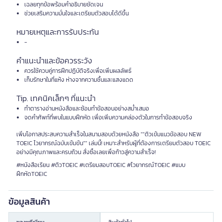
เฉลยทุกข้อพร้อมคำอธิบายชัดเจน
ช่วยเสริมความมั่นใจและเตรียมตัวสอบได้ดีขึ้น
หมายเหตุและการรับประกัน
-
คำแนะนำและข้อควรระวัง
ควรใช้ควบคู่การฝึกปฏิบัติจริงเพื่อเพิ่มผลลัพธ์
เก็บรักษาในที่แห้ง ห่างจากความชื้นและแสงแดด
Tip. เทคนิคเล็กๆ ที่แนะนำ
ทำตารางอ่านหนังสือและซ้อมทำข้อสอบอย่างสม่ำเสมอ
จดคำศัพท์ที่พบในแบบฝึกหัด เพื่อเพิ่มความคล่องตัวในการทำข้อสอบจริง
เพิ่มโอกาสประสบความสำเร็จในสนามสอบด้วยหนังสือ ""ติวเข้มแนวข้อสอบ NEW
TOEIC ไวยากรณ์ฉบับเข้มข้น"" เล่มนี้! เหมาะสำหรับผู้ที่ต้องการเตรียมตัวสอบ TOEIC
อย่างมีคุณภาพและครบถ้วน สั่งซื้อเลยเพื่อก้าวสู่ความสำเร็จ!
#หนังสือเรียน #ติวTOEIC #เตรียมสอบTOEIC #ไวยากรณ์TOEIC #แบบ
ฝึกหัดTOEIC
ข้อมูลสินค้า
ของพรีเมียม
สินค้าทั่วไป