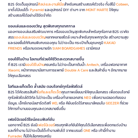
B2S จัดเต็มอุปกรณ์
ศิลปะและงานฝีมือ
สำหรับคนสร้างสรรค์ตัวจริง ทั้งสีไม้
Colleen
,
ขาตั้งไม้บนโต๊ะ
Pyramid
และอุปกรณ์ DIY ต่างๆ จาก
MONT MARTE
ให้คุณ
สร้างสรรค์ได้อย่างไร้ขีดจำกัด
ของเล่นและของขวัญ สุดพิเศษทุกเทศกาล
มองหาของเล่นเสริมพัฒนาการ หรือของขวัญสุดพิเศษสำหรับทุกโอกาส B2S เราคัด
สรร
ของเล่นและของขวัญ
หลากหลายสไตล์ เหมาะสำหรับทุกเพศทุกวัย สร้างความสุข
และรอยยิ้มให้กับคนพิเศษของคุณ ไม่ว่าจะเป็น กระเป๋าเก็บอุณหภูมิ
KAKAO
FRIENDS
หรือเกมจดหมายรัก
SIAM BOARDGAMES
เรามีครบ!
ของใช้ในบ้าน ไอเทมที่ช่วยให้ชีวิตสะดวกสบายขึ้น
ที่ B2S เรามี
ของใช้ในบ้าน
ครบครัน ไม่ว่าจะเป็นกาต้มน้ำ
Anitech
, เครื่องฟอกอากาศ
Xiaomi
, หน้ากากอนามัยทางการแพทย์
Double A Care
และสินค้าอื่น ๆ อีกมากมาย
ให้คุณเลือกสรร
ไอทีและแก็ดเจ็ต ล้ำสมัย ตอบโจทย์ทุกไลฟ์สไตล์
B2S ได้คัดสรรสินค้า
ไอทีและแก็ดเจ็ต
คุณภาพเยี่ยมมาให้คุณเลือกสรร เพื่อตอบโจทย์
ทุกไลฟ์สไตล์ดิจิทัล ไม่ว่าจะเป็น เครื่องทำลายเอกสาร
NEO
เพื่อความปลอดภัยของ
ข้อมูล, เอ็กซ์เทอนัลฮาร์ดดิสก์
WD
, หรือ คีย์บอร์ดไร้สายเมาส์คอมโบ
GEEZER
ที่ช่วย
ให้การทำงานของคุณสะดวกสบายยิ่งขึ้น
เฟอร์นิเจอร์ดีไซน์ครบฟังก์ชั่น
นอกจากนี้ B2S ยังมี
เฟอร์นิเจอร์
ครบทุกฟังก์ชันให้คุณได้เลือกสรรเพื่อตกแต่งบ้าน
และที่ทำงาน ไม่ว่าจะเป็นโต๊ะทำงานพับได้ จากแบรนด์
ONE
หรือ เก้าอี้ทำงาน
Furradec
ก็มีให้เลือกครบครัน