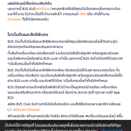
เฟอร์นิเจอร์ดีไซน์ครบฟังก์ชั่น
นอกจากนี้ B2S ยังมี
เฟอร์นิเจอร์
ครบทุกฟังก์ชันให้คุณได้เลือกสรรเพื่อตกแต่งบ้าน
และที่ทำงาน ไม่ว่าจะเป็นโต๊ะทำงานพับได้ จากแบรนด์
ONE
หรือ เก้าอี้ทำงาน
Furradec
ก็มีให้เลือกครบครัน
โปรโมชั่นและสิทธิพิเศษ
B2S จัดเต็มโปรโมชั่นและสิทธิพิเศษมากมายให้คุณเลือกช้อปออนไลน์ได้อย่างจุใจ
อัปเดตทุกเดือนกับแคมเปญลดราคาแรง
ทั้งสินค้าเครื่องเขียน หนังสือขายดี และไอเทมไลฟ์สไตล์สุดชิค พร้อมคูปองส่วนลด
และดีลพิเศษเมื่อช้อปผ่าน B2S.co.th เท่านั้น นอกจากนี้ B2S ยังใจดีส่งฟรีทั่วประเทศ
*เมื่อสั่งครบขั้นต่ำที่บริษัทกำหนด
B2S จัดเต็มโปรโมชั่นและสิทธิพิเศษเพียบ ช้อปออนไลน์ได้เลย! ลดแรงทุกเดือน ทั้ง
เครื่องเขียน หนังสือดัง ของไอเทมไลฟ์สไตล์สุดชิค พร้อมคูปองส่วนลดพิเศษเมื่อซื้อ
ผ่าน B2S.co.th เท่านั้น และส่งฟรีทั่วไทย *เมื่อสั่งครบขั้นต่ำที่บริษัทกำหนด
B2S มีทุกอย่างตอบโจทย์ทุกไลฟ์สไตล์ ไม่ว่าจะเป็นอุปกรณ์อ่านเขียน เครื่องเขียน
ของเล่นเสริมพัฒนาการ หรือเฟอร์นิเจอร์ ช้อปง่าย สะดวก ทุกที่ ทุกเวลา แค่มี App
B2S
สมัคร B2S Club รับข่าวสารโปรโมชั่นก่อนใคร และสิทธิพิเศษเฉพาะสมาชิก! คลิกเลย
สมัครสมาชิกเลย!
👉
#ร้านหนังสือ #ร้านขายหนังสือ ใกล้ฉัน #กระเป๋าใส่ดินสอ #เครื่องเขียนออนไลน์ #ซื้อ
หนังสือ ออนไลน์ #เครื่องเขียน บีทูเอส #ขาย หนังสือ ออนไลน์ #B2S #ร้านเครื่อง
เว็บไซต์นี้มีการใช้คุกกี้ โปรดยอมรับนโยบายคุกกี้เพื่อประสบการณ์การใช้บริการที่ดีที่สุด
เขียนใกล้ฉัน
นโยบายการใช้