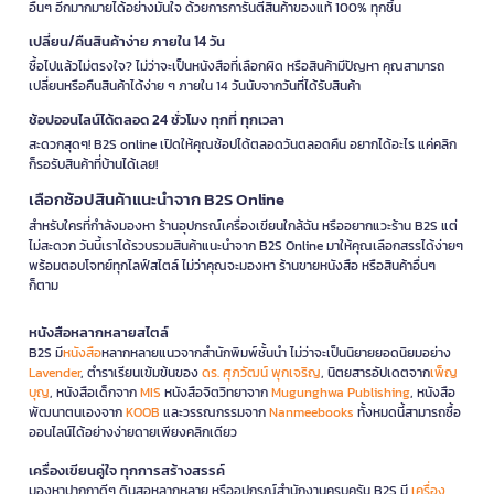
อื่นๆ อีกมากมายได้อย่างมั่นใจ ด้วยการการันตีสินค้าของแท้ 100% ทุกชิ้น
เปลี่ยน/คืนสินค้าง่าย ภายใน 14 วัน
ซื้อไปแล้วไม่ตรงใจ? ไม่ว่าจะเป็นหนังสือที่เลือกผิด หรือสินค้ามีปัญหา คุณสามารถ
เปลี่ยนหรือคืนสินค้าได้ง่าย ๆ ภายใน 14 วันนับจากวันที่ได้รับสินค้า
ช้อปออนไลน์ได้ตลอด 24 ชั่วโมง ทุกที่ ทุกเวลา
สะดวกสุดๆ! B2S online เปิดให้คุณช้อปได้ตลอดวันตลอดคืน อยากได้อะไร แค่คลิก
ก็รอรับสินค้าที่บ้านได้เลย!
เลือกช้อปสินค้าแนะนำจาก B2S Online
สำหรับใครที่กำลังมองหา ร้านอุปกรณ์เครื่องเขียนใกล้ฉัน หรืออยากแวะร้าน B2S แต่
ไม่สะดวก วันนี้เราได้รวบรวมสินค้าแนะนำจาก B2S Online มาให้คุณเลือกสรรได้ง่ายๆ
พร้อมตอบโจทย์ทุกไลฟ์สไตล์ ไม่ว่าคุณจะมองหา ร้านขายหนังสือ หรือสินค้าอื่นๆ
ก็ตาม
หนังสือหลากหลายสไตล์
B2S มี
หนังสือ
หลากหลายแนวจากสำนักพิมพ์ชั้นนำ ไม่ว่าจะเป็นนิยายยอดนิยมอย่าง
Lavender
, ตำราเรียนเข้มข้นของ
ดร. ศุภวัฒน์ พุกเจริญ
, นิตยสารอัปเดตจาก
เพ็ญ
บุญ
, หนังสือเด็กจาก
MIS
หนังสือจิตวิทยาจาก
Mugunghwa Publishing
, หนังสือ
พัฒนาตนเองจาก
KOOB
และวรรณกรรมจาก
Nanmeebooks
ทั้งหมดนี้สามารถซื้อ
ออนไลน์ได้อย่างง่ายดายเพียงคลิกเดียว
เครื่องเขียนคู่ใจ ทุกการสร้างสรรค์
มองหาปากกาดีๆ ดินสอหลากหลาย หรืออุปกรณ์สำนักงานครบครัน B2S มี
เครื่อง