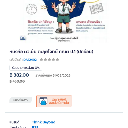
หนังสือ ติวเข้ม ตะลุยโจทย์ คณิต ป.1 (ปกอ่อน)
รหัสสินค้า
DA12492
ร่วมรายการผ่อน 0%
฿ 382.00
ราคานี้จนถึง 31/08/2026
฿
450.00
เฉพาะช้อป
หมดชั่วคราว
ออนไลน์เท่านั้น
Think Beyond
แบรนด์
B2S
จำหน่ายโดย