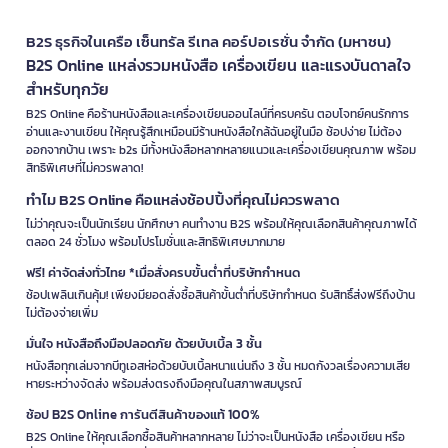
B2S ธุรกิจในเครือ เซ็นทรัล รีเทล คอร์ปอเรชั่น จำกัด (มหาชน)
B2S Online แหล่งรวมหนังสือ เครื่องเขียน และแรงบันดาลใจ
สำหรับทุกวัย
B2S Online คือร้านหนังสือและเครื่องเขียนออนไลน์ที่ครบครัน ตอบโจทย์คนรักการ
อ่านและงานเขียน ให้คุณรู้สึกเหมือนมีร้านหนังสือใกล้ฉันอยู่ในมือ ช้อปง่าย ไม่ต้อง
ออกจากบ้าน เพราะ b2s มีทั้งหนังสือหลากหลายแนวและเครื่องเขียนคุณภาพ พร้อม
สิทธิพิเศษที่ไม่ควรพลาด!
ทำไม B2S Online คือแหล่งช้อปปิ้งที่คุณไม่ควรพลาด
ไม่ว่าคุณจะเป็นนักเรียน นักศึกษา คนทำงาน B2S พร้อมให้คุณเลือกสินค้าคุณภาพได้
ตลอด 24 ชั่วโมง พร้อมโปรโมชั่นและสิทธิพิเศษมากมาย
ฟรี! ค่าจัดส่งทั่วไทย *เมื่อสั่งครบขั้นต่ำที่บริษัทกำหนด
ช้อปเพลินเกินคุ้ม! เพียงมียอดสั่งซื้อสินค้าขั้นต่ำที่บริษัทกำหนด รับสิทธิ์ส่งฟรีถึงบ้าน
ไม่ต้องจ่ายเพิ่ม
มั่นใจ หนังสือถึงมือปลอดภัย ด้วยบับเบิ้ล 3 ชั้น
หนังสือทุกเล่มจากบีทูเอสห่อด้วยบับเบิ้ลหนาแน่นถึง 3 ชั้น หมดกังวลเรื่องความเสีย
หายระหว่างจัดส่ง พร้อมส่งตรงถึงมือคุณในสภาพสมบูรณ์
ช้อป B2S Online การันตีสินค้าของแท้ 100%
B2S Online ให้คุณเลือกซื้อสินค้าหลากหลาย ไม่ว่าจะเป็นหนังสือ เครื่องเขียน หรือ