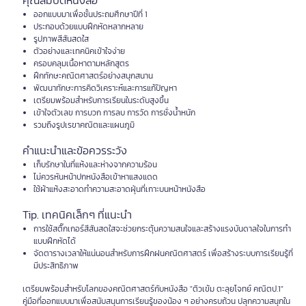
คุณสมบัติหนังสือ
ออกแบบมาเพื่อชั้นประถมศึกษาปีที่ 1
ประกอบด้วยแบบฝึกหัดหลากหลาย
รูปภาพสีสันสดใส
ตัวอย่างและเทคนิคเข้าใจง่าย
ครอบคลุมเนื้อหาตามหลักสูตร
ฝึกทักษะคณิตศาสตร์อย่างสนุกสนาน
พัฒนาทักษะการคิดวิเคราะห์และการแก้ปัญหา
เตรียมพร้อมสำหรับการเรียนในระดับสูงขึ้น
เข้าใจตัวเลข การบวก การลบ การวัด การชั่งน้ำหนัก
รวมถึงรูปเรขาคณิตและแผนภูมิ
คำแนะนำและข้อควรระวัง
เก็บรักษาในที่แห้งและห่างจากความร้อน
ไม่ควรหันหน้าปกหนังสือเข้าหาแสงแดด
ใช้ผ้าแห้งสะอาดทำความสะอาดฝุ่นที่เกาะบนหน้าหนังสือ
Tip. เทคนิคเล็กๆ ที่แนะนำ
การใช้สติ๊กเกอร์สีสันสดใสจะช่วยกระตุ้นความสนใจและสร้างแรงบันดาลใจในการทำ
แบบฝึกหัดได้
จัดตารางเวลาให้แน่นอนสำหรับการฝึกฝนคณิตศาสตร์ เพื่อสร้างระบบการเรียนรู้ที่
มีประสิทธิภาพ
เตรียมพร้อมสำหรับโลกของคณิตศาสตร์กับหนังสือ "ติวเข้ม ตะลุยโจทย์ คณิตป.1"
คู่มือที่ออกแบบมาเพื่อสนับสนุนการเรียนรู้ของน้อง ๆ อย่างครบถ้วน ปลุกความสนุกใน