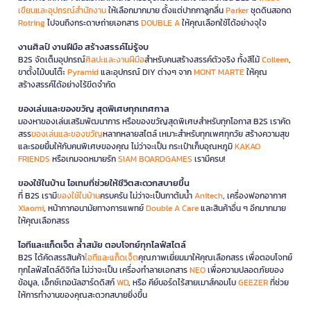
เขียนและอุปกรณ์สำนักงาน
ให้เลือกมากมาย ตั้งแต่ปากกาลูกลื่น
Parker
ชุดดินสอกด
Rotring
ไปจนถึงกระดาษถ่ายเอกสาร
DOUBLE A
ให้คุณเลือกใช้ได้อย่างจุใจ
งานศิลป์ งานฝีมือ สร้างสรรค์ไม่รู้จบ
B2S จัดเต็มอุปกรณ์
ศิลปะและงานฝีมือ
สำหรับคนสร้างสรรค์ตัวจริง ทั้งสีไม้
Colleen
,
ขาตั้งไม้บนโต๊ะ
Pyramid
และอุปกรณ์ DIY ต่างๆ จาก
MONT MARTE
ให้คุณ
สร้างสรรค์ได้อย่างไร้ขีดจำกัด
ของเล่นและของขวัญ สุดพิเศษทุกเทศกาล
มองหาของเล่นเสริมพัฒนาการ หรือของขวัญสุดพิเศษสำหรับทุกโอกาส B2S เราคัด
สรร
ของเล่นและของขวัญ
หลากหลายสไตล์ เหมาะสำหรับทุกเพศทุกวัย สร้างความสุข
และรอยยิ้มให้กับคนพิเศษของคุณ ไม่ว่าจะเป็น กระเป๋าเก็บอุณหภูมิ
KAKAO
FRIENDS
หรือเกมจดหมายรัก
SIAM BOARDGAMES
เรามีครบ!
ของใช้ในบ้าน ไอเทมที่ช่วยให้ชีวิตสะดวกสบายขึ้น
ที่ B2S เรามี
ของใช้ในบ้าน
ครบครัน ไม่ว่าจะเป็นกาต้มน้ำ
Anitech
, เครื่องฟอกอากาศ
Xiaomi
, หน้ากากอนามัยทางการแพทย์
Double A Care
และสินค้าอื่น ๆ อีกมากมาย
ให้คุณเลือกสรร
ไอทีและแก็ดเจ็ต ล้ำสมัย ตอบโจทย์ทุกไลฟ์สไตล์
B2S ได้คัดสรรสินค้า
ไอทีและแก็ดเจ็ต
คุณภาพเยี่ยมมาให้คุณเลือกสรร เพื่อตอบโจทย์
ทุกไลฟ์สไตล์ดิจิทัล ไม่ว่าจะเป็น เครื่องทำลายเอกสาร
NEO
เพื่อความปลอดภัยของ
ข้อมูล, เอ็กซ์เทอนัลฮาร์ดดิสก์
WD
, หรือ คีย์บอร์ดไร้สายเมาส์คอมโบ
GEEZER
ที่ช่วย
ให้การทำงานของคุณสะดวกสบายยิ่งขึ้น