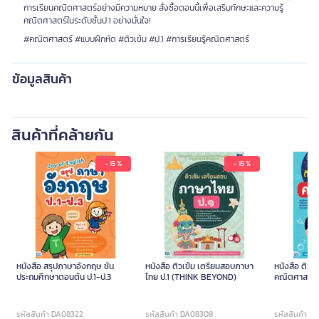
การเรียนคณิตศาสตร์อย่างมีความหมาย สั่งซื้อตอนนี้เพื่อเสริมทักษะและความรู้
คณิตศาสตร์ในระดับชั้นป.1 อย่างมั่นใจ!
#คณิตศาสตร์ #แบบฝึกหัด #ติวเข้ม #ป.1 #การเรียนรู้คณิตศาสตร์
ข้อมูลสินค้า
สินค้าที่คล้ายกัน
- 15 %
- 15 %
หนังสือ สรุปภาษาอังกฤษ ชั้น
หนังสือ ติวเข้ม เตรียมสอบภาษา
หนังสือ ติวเ
ประถมศึกษาตอนต้น ป.1-ป.3
ไทย ป.1 (THINK BEYOND)
คณิตศาสตร์ 
รหัสสินค้า DA08322
รหัสสินค้า DA08308
รหัสสินค้า D