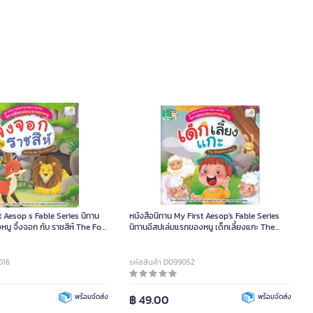
t Aesop s Fable Series นิทาน
หนังสือนิทาน My First Aesop's Fable Series
นู จิ้งจอก กับ ราชสีห์ The Fox
นิทานอีสปเล่มแรกของหนู เด็กเลี้ยงแกะ The
 Lion
Shepherd Boy
016
รหัสสินค้า D099052
พร้อมจัดส่ง
฿ 49.00
พร้อมจัดส่ง