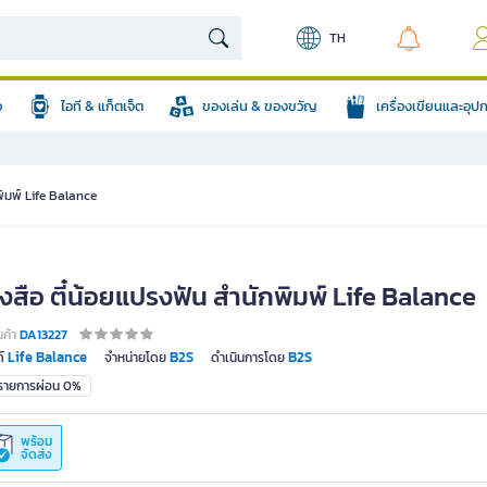
TH
อ
ไอที & แก็ตเจ็ต
ของเล่น & ของขวัญ
เครื่องเขียนและอุ
พิมพ์ Life Balance
งสือ ตี๋น้อยแปรงฟัน สำนักพิมพ์ Life Balance
นค้า
DA13227
Life Balance
B2S
B2S
์
จำหน่ายโดย
ดำเนินการโดย
มรายการผ่อน 0%
พร้อม
จัดส่ง