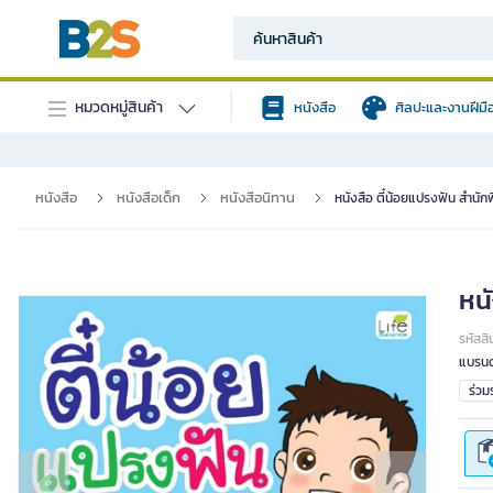
หมวดหมู่สินค้า
หนังสือ
ศิลปะและงานฝีมื
หนังสือ
หนังสือเด็ก
หนังสือนิทาน
หนังสือ ตี๋น้อยแปรงฟัน สำนัก
หนั
รหัสสิ
แบรนด
ร่ว