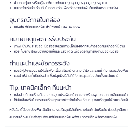
ช่วยกระตุ้นการเรียนรู้และพัฒนาทักษะ HQ, IQ, EQ, AQ, CQ, PQ, SQ และ EF
เหมาะสำหรับอ่านร่วมกันในครอบครัว เพื่อสร้างสายสัมพันธ์และกิจกรรมยามว่าง
อุปกรณ์ภายในกล่อง
หนังสือ ตี๋น้อยแปรงฟัน สำนักพิมพ์ Life Balance
หมายเหตุและการรับประกัน
ภาพหน้าปกและสีของหนังสืออาจแตกต่างเล็กน้อยจากสินค้าจริงตามหน้าจอที่ใช้งาน
ควรเก็บรักษาให้พ้นจากความชื้นและแสงแดด เพื่อยืดอายุการใช้งานของหนังสือ
คำแนะนำและข้อควรระวัง
ควรมีผู้ปกครองอ่านให้เด็กฟัง เพื่อเสริมสร้างความเข้าใจ และร่วมทำกิจกรรมแปรงฟันร
แนะนำให้อ่านซ้ำเป็นประจำ เพื่อปลูกฝังนิสัยที่ดีในการดูแลช่องปากตั้งแต่วัยเยาว์
Tip. เทคนิคเล็กๆ ที่แนะนำ
หลังอ่านนิทานเรื่องนี้ ลองชวนลูกแปรงฟันหน้ากระจก พร้อมพูดบทสนทนาเลียนแบบใน
ใช้เป็นสื่อเสริมในการสอนเรื่องสุขภาพปากฟันในโรงเรียนอนุบาลหรือศูนย์พัฒนาเด็กเล
หนังสือ ตี๋น้อยแปรงฟัน
เป็นนิทานส่งเสริมสุขนิสัยที่เหมาะกับเด็กวัยเริ่มต้น ช่วยปลูก
#นิทานเด็ก #หนังสือสุขนิสัย #ตี๋น้อยแปรงฟัน #พัฒนาการเด็ก #รักการแปรงฟัน