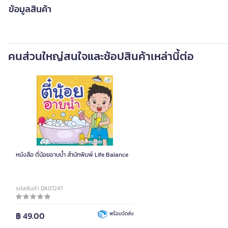
ข้อมูลสินค้า
คนส่วนใหญ่สนใจและช้อปสินค้าเหล่านี้ต่อ
หนังสือ ตี๋น้อยอาบน้ำ สำนักพิมพ์ Life Balance
รหัสสินค้า DA07247
฿ 49.00
พร้อมจัดส่ง