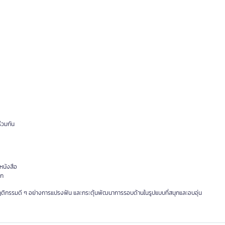
่วมกัน
หนังสือ
็ก
ฝังพฤติกรรมดี ๆ อย่างการแปรงฟัน และกระตุ้นพัฒนาการรอบด้านในรูปแบบที่สนุกและอบอุ่น