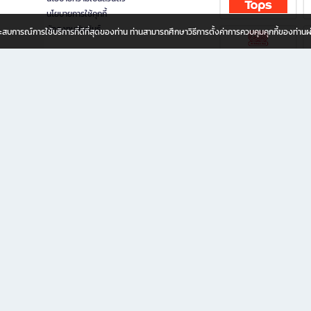
นโยบายการใช้คุกกี้
นักลงทุนสัมพันธ์
อประสบการณ์การใช้บริการที่ดีที่สุดของท่าน ท่านสามารถศึกษาวิธีการตั้งค่าการควบคุมคุกกี้ของท่าน
ทุกวัย
ขียน ให้คุณรู้สึกเหมือนมีร้านหนังสือใกล้ฉันอยู่ในมือ ช้อปง่าย ไม่ต้องออกจากบ้าน เพราะ b2
 ชั่วโมง พร้อมโปรโมชั่นและสิทธิพิเศษมากมาย
่ายเพิ่ม