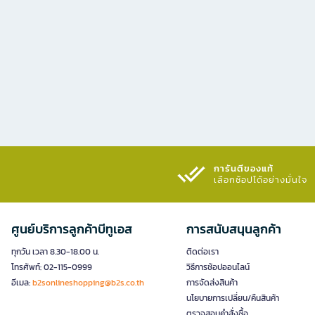
การันตีของแท้
เลือกช้อปได้อย่างมั่นใจ​
ศูนย์บริการลูกค้าบีทูเอส
การสนับสนุนลูกค้า
ทุกวัน เวลา 8.30-18.00 น.
ติดต่อเรา
โทรศัพท์: 02-115-0999
วิธีการช้อปออนไลน์
อีเมล:
b2sonlineshopping@b2s.co.th
การจัดส่งสินค้า
นโยบายการเปลี่ยน/คืนสินค้า
ตรวจสอบคำสั่งซื้อ