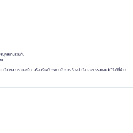
ามสนุกสนานร่วมกัน
อย
สัตว์หลากหลายชนิด เสริมสร้างทักษะการนับ การเรียงลำดับ และการรอคอย ได้ทันทีที่บ้าน!