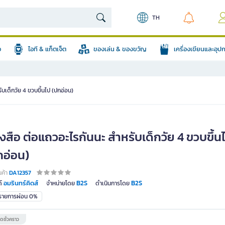
TH
อ
ไอที & แก็ตเจ็ต
ของเล่น & ของขวัญ
เครื่องเขียนและอุ
ับเด็กวัย 4 ขวบขึ้นไป (ปกอ่อน)
งสือ ต่อแถวอะไรกันนะ สำหรับเด็กวัย 4 ขวบขึ้น
กอ่อน)
นค้า
DA12357
อมรินทร์คิดส์
B2S
B2S
์
จำหน่ายโดย
ดำเนินการโดย
มรายการผ่อน 0%
ดชั่วคราว