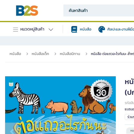
หมวดหมู่สินค้า
หนังสือ
ศิลปะและงานฝีมื
หนังสือ
หนังสือเด็ก
หนังสือนิทาน
หนังสือ ต่อแถวอะไรกันนะ สำหร
หนั
(ป
รหัสสิ
แบรนด
ร่ว
หม