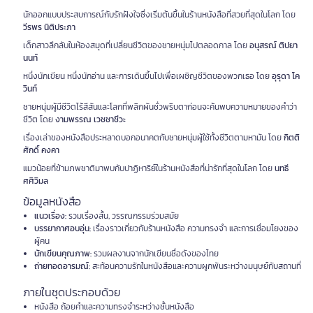
นักออกแบบประสบการณ์กับรักฝังใจซึ่งเริ่มต้นขึ้นในร้านหนังสือที่สวยที่สุดในโลก โดย
วีรพร นิติประภา
เด็กสาวลึกลับในห้องสมุดที่เปลี่ยนชีวิตของชายหนุ่มไปตลอดกาล โดย
อนุสรณ์ ติปยา
นนท์
หนึ่งนักเขียน หนึ่งนักอ่าน และการเดินขึ้นไปเพื่อเผชิญชีวิตของพวกเธอ โดย
อุรุดา โค
วินท์
ชายหนุ่มผู้มีชีวิตไร้สีสันและโลกที่พลิกผันชั่วพริบตาก่อนจะค้นพบความหมายของคำว่า
ชีวิต โดย
งามพรรณ เวชชาชีวะ
เรื่องเล่าของหนังสือประหลาดบอกอนาคตกับชายหนุ่มผู้ใช้ทั้งชีวิตตามหามัน โดย
กิตติ
ศักดิ์ คงคา
แมวน้อยที่ข้ามภพชาติมาพบกับปาฏิหาริย์ในร้านหนังสือที่น่ารักที่สุดในโลก โดย
นทธี
ศศิวิมล
ข้อมูลหนังสือ
แนวเรื่อง:
รวมเรื่องสั้น, วรรณกรรมร่วมสมัย
บรรยากาศอบอุ่น:
เรื่องราวเกี่ยวกับร้านหนังสือ ความทรงจำ และการเชื่อมโยงของ
ผู้คน
นักเขียนคุณภาพ:
รวมผลงานจากนักเขียนชื่อดังของไทย
ถ่ายทอดอารมณ์:
สะท้อนความรักในหนังสือและความผูกพันระหว่างมนุษย์กับสถานที่
ภายในชุดประกอบด้วย
หนังสือ ถ้อยคำและความทรงจำระหว่างชั้นหนังสือ