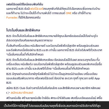
เฟอร์นิเจอร์ดีไซน์ครบฟังก์ชั่น
นอกจากนี้ B2S ยังมี
เฟอร์นิเจอร์
ครบทุกฟังก์ชันให้คุณได้เลือกสรรเพื่อตกแต่งบ้าน
และที่ทำงาน ไม่ว่าจะเป็นโต๊ะทำงานพับได้ จากแบรนด์
ONE
หรือ เก้าอี้ทำงาน
Furradec
ก็มีให้เลือกครบครัน
โปรโมชั่นและสิทธิพิเศษ
B2S จัดเต็มโปรโมชั่นและสิทธิพิเศษมากมายให้คุณเลือกช้อปออนไลน์ได้อย่างจุใจ
อัปเดตทุกเดือนกับแคมเปญลดราคาแรง
ทั้งสินค้าเครื่องเขียน หนังสือขายดี และไอเทมไลฟ์สไตล์สุดชิค พร้อมคูปองส่วนลด
และดีลพิเศษเมื่อช้อปผ่าน B2S.co.th เท่านั้น นอกจากนี้ B2S ยังใจดีส่งฟรีทั่วประเทศ
*เมื่อสั่งครบขั้นต่ำที่บริษัทกำหนด
B2S จัดเต็มโปรโมชั่นและสิทธิพิเศษเพียบ ช้อปออนไลน์ได้เลย! ลดแรงทุกเดือน ทั้ง
เครื่องเขียน หนังสือดัง ของไอเทมไลฟ์สไตล์สุดชิค พร้อมคูปองส่วนลดพิเศษเมื่อซื้อ
ผ่าน B2S.co.th เท่านั้น และส่งฟรีทั่วไทย *เมื่อสั่งครบขั้นต่ำที่บริษัทกำหนด
B2S มีทุกอย่างตอบโจทย์ทุกไลฟ์สไตล์ ไม่ว่าจะเป็นอุปกรณ์อ่านเขียน เครื่องเขียน
ของเล่นเสริมพัฒนาการ หรือเฟอร์นิเจอร์ ช้อปง่าย สะดวก ทุกที่ ทุกเวลา แค่มี App
B2S
สมัคร B2S Club รับข่าวสารโปรโมชั่นก่อนใคร และสิทธิพิเศษเฉพาะสมาชิก! คลิกเลย
สมัครสมาชิกเลย!
👉
#ร้านหนังสือ #ร้านขายหนังสือ ใกล้ฉัน #กระเป๋าใส่ดินสอ #เครื่องเขียนออนไลน์ #ซื้อ
หนังสือ ออนไลน์ #เครื่องเขียน บีทูเอส #ขาย หนังสือ ออนไลน์ #B2S #ร้านเครื่อง
เว็บไซต์นี้มีการใช้คุกกี้ โปรดยอมรับนโยบายคุกกี้เพื่อประสบการณ์การใช้บริการที่ดีที่สุด
เขียนใกล้ฉัน