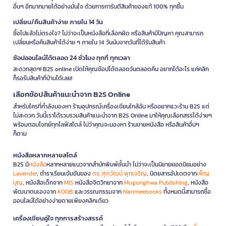
อื่นๆ อีกมากมายได้อย่างมั่นใจ ด้วยการการันตีสินค้าของแท้ 100% ทุกชิ้น
เปลี่ยน/คืนสินค้าง่าย ภายใน 14 วัน
ซื้อไปแล้วไม่ตรงใจ? ไม่ว่าจะเป็นหนังสือที่เลือกผิด หรือสินค้ามีปัญหา คุณสามารถ
เปลี่ยนหรือคืนสินค้าได้ง่าย ๆ ภายใน 14 วันนับจากวันที่ได้รับสินค้า
ช้อปออนไลน์ได้ตลอด 24 ชั่วโมง ทุกที่ ทุกเวลา
สะดวกสุดๆ! B2S online เปิดให้คุณช้อปได้ตลอดวันตลอดคืน อยากได้อะไร แค่คลิก
ก็รอรับสินค้าที่บ้านได้เลย!
เลือกช้อปสินค้าแนะนำจาก B2S Online
สำหรับใครที่กำลังมองหา ร้านอุปกรณ์เครื่องเขียนใกล้ฉัน หรืออยากแวะร้าน B2S แต่
ไม่สะดวก วันนี้เราได้รวบรวมสินค้าแนะนำจาก B2S Online มาให้คุณเลือกสรรได้ง่ายๆ
พร้อมตอบโจทย์ทุกไลฟ์สไตล์ ไม่ว่าคุณจะมองหา ร้านขายหนังสือ หรือสินค้าอื่นๆ
ก็ตาม
หนังสือหลากหลายสไตล์
B2S มี
หนังสือ
หลากหลายแนวจากสำนักพิมพ์ชั้นนำ ไม่ว่าจะเป็นนิยายยอดนิยมอย่าง
Lavender
, ตำราเรียนเข้มข้นของ
ดร. ศุภวัฒน์ พุกเจริญ
, นิตยสารอัปเดตจาก
เพ็ญ
บุญ
, หนังสือเด็กจาก
MIS
หนังสือจิตวิทยาจาก
Mugunghwa Publishing
, หนังสือ
พัฒนาตนเองจาก
KOOB
และวรรณกรรมจาก
Nanmeebooks
ทั้งหมดนี้สามารถซื้อ
ออนไลน์ได้อย่างง่ายดายเพียงคลิกเดียว
เครื่องเขียนคู่ใจ ทุกการสร้างสรรค์