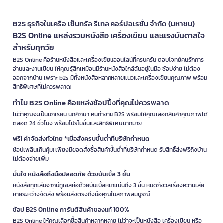
B2S ธุรกิจในเครือ เซ็นทรัล รีเทล คอร์ปอเรชั่น จำกัด (มหาชน)
B2S Online แหล่งรวมหนังสือ เครื่องเขียน และแรงบันดาลใจ
สำหรับทุกวัย
B2S Online คือร้านหนังสือและเครื่องเขียนออนไลน์ที่ครบครัน ตอบโจทย์คนรักการ
อ่านและงานเขียน ให้คุณรู้สึกเหมือนมีร้านหนังสือใกล้ฉันอยู่ในมือ ช้อปง่าย ไม่ต้อง
ออกจากบ้าน เพราะ b2s มีทั้งหนังสือหลากหลายแนวและเครื่องเขียนคุณภาพ พร้อม
สิทธิพิเศษที่ไม่ควรพลาด!
ทำไม B2S Online คือแหล่งช้อปปิ้งที่คุณไม่ควรพลาด
ไม่ว่าคุณจะเป็นนักเรียน นักศึกษา คนทำงาน B2S พร้อมให้คุณเลือกสินค้าคุณภาพได้
ตลอด 24 ชั่วโมง พร้อมโปรโมชั่นและสิทธิพิเศษมากมาย
ฟรี! ค่าจัดส่งทั่วไทย *เมื่อสั่งครบขั้นต่ำที่บริษัทกำหนด
ช้อปเพลินเกินคุ้ม! เพียงมียอดสั่งซื้อสินค้าขั้นต่ำที่บริษัทกำหนด รับสิทธิ์ส่งฟรีถึงบ้าน
ไม่ต้องจ่ายเพิ่ม
มั่นใจ หนังสือถึงมือปลอดภัย ด้วยบับเบิ้ล 3 ชั้น
หนังสือทุกเล่มจากบีทูเอสห่อด้วยบับเบิ้ลหนาแน่นถึง 3 ชั้น หมดกังวลเรื่องความเสีย
หายระหว่างจัดส่ง พร้อมส่งตรงถึงมือคุณในสภาพสมบูรณ์
ช้อป B2S Online การันตีสินค้าของแท้ 100%
B2S Online ให้คุณเลือกซื้อสินค้าหลากหลาย ไม่ว่าจะเป็นหนังสือ เครื่องเขียน หรือ