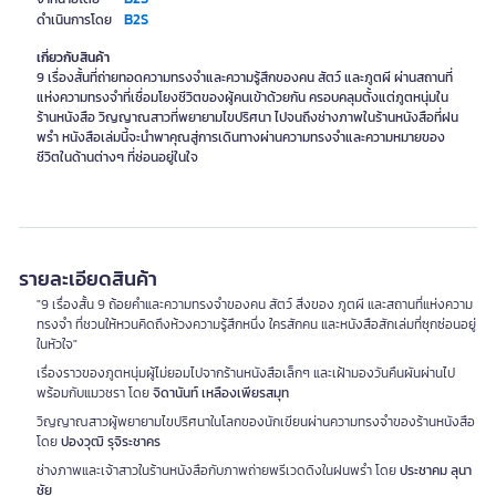
B2S
ดำเนินการโดย
เกี่ยวกับสินค้า
9 เรื่องสั้นที่ถ่ายทอดความทรงจำและความรู้สึกของคน สัตว์ และภูตผี ผ่านสถานที่
แห่งความทรงจำที่เชื่อมโยงชีวิตของผู้คนเข้าด้วยกัน ครอบคลุมตั้งแต่ภูตหนุ่มใน
ร้านหนังสือ วิญญาณสาวที่พยายามไขปริศนา ไปจนถึงช่างภาพในร้านหนังสือที่ฝน
พรำ หนังสือเล่มนี้จะนำพาคุณสู่การเดินทางผ่านความทรงจำและความหมายของ
ชีวิตในด้านต่างๆ ที่ซ่อนอยู่ในใจ
รายละเอียดสินค้า
"9 เรื่องสั้น 9 ถ้อยคำและความทรงจำของคน สัตว์ สิ่งของ ภูตผี และสถานที่แห่งความ
ทรงจำ ที่ชวนให้หวนคิดถึงห้วงความรู้สึกหนึ่ง ใครสักคน และหนังสือสักเล่มที่ซุกซ่อนอยู่
ในหัวใจ"
เรื่องราวของภูตหนุ่มผู้ไม่ยอมไปจากร้านหนังสือเล็กๆ และเฝ้ามองวันคืนผันผ่านไป
พร้อมกับแมวชรา โดย
จิดานันท์ เหลืองเพียรสมุท
วิญญาณสาวผู้พยายามไขปริศนาในโลกของนักเขียนผ่านความทรงจำของร้านหนังสือ
โดย
ปองวุฒิ รุจิระชาคร
ช่างภาพและเจ้าสาวในร้านหนังสือกับภาพถ่ายพรีเวดดิงในฝนพรำ โดย
ประชาคม ลุนา
ชัย