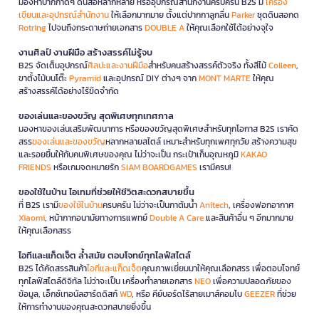
มองหาปากกาดีๆ ดินสอหลากหลาย หรืออุปกรณ์สำนักงานครบครัน B2S มี
เครื่อง
เขียนและอุปกรณ์สำนักงาน
ให้เลือกมากมาย ตั้งแต่ปากกาลูกลื่น
Parker
ชุดดินสอกด
Rotring
ไปจนถึงกระดาษถ่ายเอกสาร
DOUBLE A
ให้คุณเลือกใช้ได้อย่างจุใจ
งานศิลป์ งานฝีมือ สร้างสรรค์ไม่รู้จบ
B2S จัดเต็มอุปกรณ์
ศิลปะและงานฝีมือ
สำหรับคนสร้างสรรค์ตัวจริง ทั้งสีไม้
Colleen
,
ขาตั้งไม้บนโต๊ะ
Pyramid
และอุปกรณ์ DIY ต่างๆ จาก
MONT MARTE
ให้คุณ
สร้างสรรค์ได้อย่างไร้ขีดจำกัด
ของเล่นและของขวัญ สุดพิเศษทุกเทศกาล
มองหาของเล่นเสริมพัฒนาการ หรือของขวัญสุดพิเศษสำหรับทุกโอกาส B2S เราคัด
สรร
ของเล่นและของขวัญ
หลากหลายสไตล์ เหมาะสำหรับทุกเพศทุกวัย สร้างความสุข
และรอยยิ้มให้กับคนพิเศษของคุณ ไม่ว่าจะเป็น กระเป๋าเก็บอุณหภูมิ
KAKAO
FRIENDS
หรือเกมจดหมายรัก
SIAM BOARDGAMES
เรามีครบ!
ของใช้ในบ้าน ไอเทมที่ช่วยให้ชีวิตสะดวกสบายขึ้น
ที่ B2S เรามี
ของใช้ในบ้าน
ครบครัน ไม่ว่าจะเป็นกาต้มน้ำ
Anitech
, เครื่องฟอกอากาศ
Xiaomi
, หน้ากากอนามัยทางการแพทย์
Double A Care
และสินค้าอื่น ๆ อีกมากมาย
ให้คุณเลือกสรร
ไอทีและแก็ดเจ็ต ล้ำสมัย ตอบโจทย์ทุกไลฟ์สไตล์
B2S ได้คัดสรรสินค้า
ไอทีและแก็ดเจ็ต
คุณภาพเยี่ยมมาให้คุณเลือกสรร เพื่อตอบโจทย์
ทุกไลฟ์สไตล์ดิจิทัล ไม่ว่าจะเป็น เครื่องทำลายเอกสาร
NEO
เพื่อความปลอดภัยของ
ข้อมูล, เอ็กซ์เทอนัลฮาร์ดดิสก์
WD
, หรือ คีย์บอร์ดไร้สายเมาส์คอมโบ
GEEZER
ที่ช่วย
ให้การทำงานของคุณสะดวกสบายยิ่งขึ้น