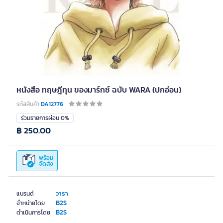
หนังสือ ทฤษฎีทุน ของมาร์กซ์ ฉบับ WARA (ปกอ่อน)
รหัสสินค้า
DA12776
ร่วมรายการผ่อน 0%
฿ 250.00
พร้อม
จัดส่ง
วารา
แบรนด์
B2S
จำหน่ายโดย
B2S
ดำเนินการโดย