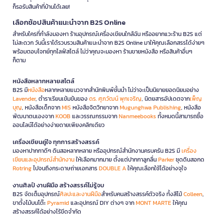
ก็รอรับสินค้าที่บ้านได้เลย!
เลือกช้อปสินค้าแนะนำจาก B2S Online
สำหรับใครที่กำลังมองหา ร้านอุปกรณ์เครื่องเขียนใกล้ฉัน หรืออยากแวะร้าน B2S แต่
ไม่สะดวก วันนี้เราได้รวบรวมสินค้าแนะนำจาก B2S Online มาให้คุณเลือกสรรได้ง่ายๆ
พร้อมตอบโจทย์ทุกไลฟ์สไตล์ ไม่ว่าคุณจะมองหา ร้านขายหนังสือ หรือสินค้าอื่นๆ
ก็ตาม
หนังสือหลากหลายสไตล์
B2S มี
หนังสือ
หลากหลายแนวจากสำนักพิมพ์ชั้นนำ ไม่ว่าจะเป็นนิยายยอดนิยมอย่าง
Lavender
, ตำราเรียนเข้มข้นของ
ดร. ศุภวัฒน์ พุกเจริญ
, นิตยสารอัปเดตจาก
เพ็ญ
บุญ
, หนังสือเด็กจาก
MIS
หนังสือจิตวิทยาจาก
Mugunghwa Publishing
, หนังสือ
พัฒนาตนเองจาก
KOOB
และวรรณกรรมจาก
Nanmeebooks
ทั้งหมดนี้สามารถซื้อ
ออนไลน์ได้อย่างง่ายดายเพียงคลิกเดียว
เครื่องเขียนคู่ใจ ทุกการสร้างสรรค์
มองหาปากกาดีๆ ดินสอหลากหลาย หรืออุปกรณ์สำนักงานครบครัน B2S มี
เครื่อง
เขียนและอุปกรณ์สำนักงาน
ให้เลือกมากมาย ตั้งแต่ปากกาลูกลื่น
Parker
ชุดดินสอกด
Rotring
ไปจนถึงกระดาษถ่ายเอกสาร
DOUBLE A
ให้คุณเลือกใช้ได้อย่างจุใจ
งานศิลป์ งานฝีมือ สร้างสรรค์ไม่รู้จบ
B2S จัดเต็มอุปกรณ์
ศิลปะและงานฝีมือ
สำหรับคนสร้างสรรค์ตัวจริง ทั้งสีไม้
Colleen
,
ขาตั้งไม้บนโต๊ะ
Pyramid
และอุปกรณ์ DIY ต่างๆ จาก
MONT MARTE
ให้คุณ
สร้างสรรค์ได้อย่างไร้ขีดจำกัด