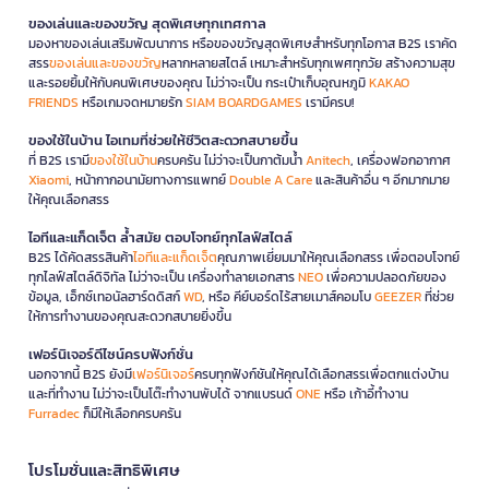
ของเล่นและของขวัญ สุดพิเศษทุกเทศกาล
มองหาของเล่นเสริมพัฒนาการ หรือของขวัญสุดพิเศษสำหรับทุกโอกาส B2S เราคัด
สรร
ของเล่นและของขวัญ
หลากหลายสไตล์ เหมาะสำหรับทุกเพศทุกวัย สร้างความสุข
และรอยยิ้มให้กับคนพิเศษของคุณ ไม่ว่าจะเป็น กระเป๋าเก็บอุณหภูมิ
KAKAO
FRIENDS
หรือเกมจดหมายรัก
SIAM BOARDGAMES
เรามีครบ!
ของใช้ในบ้าน ไอเทมที่ช่วยให้ชีวิตสะดวกสบายขึ้น
ที่ B2S เรามี
ของใช้ในบ้าน
ครบครัน ไม่ว่าจะเป็นกาต้มน้ำ
Anitech
, เครื่องฟอกอากาศ
Xiaomi
, หน้ากากอนามัยทางการแพทย์
Double A Care
และสินค้าอื่น ๆ อีกมากมาย
ให้คุณเลือกสรร
ไอทีและแก็ดเจ็ต ล้ำสมัย ตอบโจทย์ทุกไลฟ์สไตล์
B2S ได้คัดสรรสินค้า
ไอทีและแก็ดเจ็ต
คุณภาพเยี่ยมมาให้คุณเลือกสรร เพื่อตอบโจทย์
ทุกไลฟ์สไตล์ดิจิทัล ไม่ว่าจะเป็น เครื่องทำลายเอกสาร
NEO
เพื่อความปลอดภัยของ
ข้อมูล, เอ็กซ์เทอนัลฮาร์ดดิสก์
WD
, หรือ คีย์บอร์ดไร้สายเมาส์คอมโบ
GEEZER
ที่ช่วย
ให้การทำงานของคุณสะดวกสบายยิ่งขึ้น
เฟอร์นิเจอร์ดีไซน์ครบฟังก์ชั่น
นอกจากนี้ B2S ยังมี
เฟอร์นิเจอร์
ครบทุกฟังก์ชันให้คุณได้เลือกสรรเพื่อตกแต่งบ้าน
และที่ทำงาน ไม่ว่าจะเป็นโต๊ะทำงานพับได้ จากแบรนด์
ONE
หรือ เก้าอี้ทำงาน
Furradec
ก็มีให้เลือกครบครัน
โปรโมชั่นและสิทธิพิเศษ