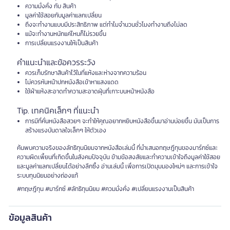
ความมั่งคั่ง กับ สินค้า
มูลค่าใช้สอยกับมูลค่าแลกเปลี่ยน
ถึงจะทำงานแบบมีประสิทธิภาพ แต่ทำไมจำนวนชั่วโมงทำงานถึงไม่ลด
แม้จะทำงานหนักแค่ไหนก็ไม่รวยขึ้น
การเปลี่ยนแรงงานให้เป็นสินค้า
คำแนะนำและข้อควรระวัง
ควรเก็บรักษาสินค้าไว้ในที่แห้งและห่างจากความร้อน
ไม่ควรหันหน้าปกหนังสือเข้าหาแสงแดด
ใช้ผ้าแห้งสะอาดทำความสะอาดฝุ่นที่เกาะบนหน้าหนังสือ
Tip. เทคนิคเล็กๆ ที่แนะนำ
การมีที่คั่นหนังสือสวยๆ จะทำให้คุณอยากหยิบหนังสือขึ้นมาอ่านบ่อยขึ้น มันเป็นการ
สร้างแรงบันดาลใจเล็กๆ ให้ตัวเอง
ค้นพบความจริงของลัทธิทุนนิยมจากหนังสือเล่มนี้ ที่นำเสนอทฤษฎีทุนของมาร์กซ์และ
ความผิดเพี้ยนที่เกิดขึ้นในสังคมปัจจุบัน ข้ามข้อสงสัยและทำความเข้าใจถึงมูลค่าใช้สอย
และมูลค่าแลกเปลี่ยนได้อย่างลึกซึ้ง อ่านเล่มนี้ เพื่อการเปิดมุมมองใหม่ๆ และการเข้าใจ
ระบบทุนนิยมอย่างถ่องแท้
#ทฤษฎีทุน #มาร์กซ์ #ลัทธิทุนนิยม #ควมมั่งคั่ง #เปลี่ยนแรงงานเป็นสินค้า
ข้อมูลสินค้า