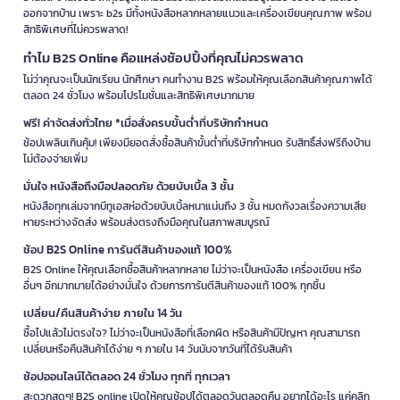
ออกจากบ้าน เพราะ b2s มีทั้งหนังสือหลากหลายแนวและเครื่องเขียนคุณภาพ พร้อม
สิทธิพิเศษที่ไม่ควรพลาด!
ทำไม B2S Online คือแหล่งช้อปปิ้งที่คุณไม่ควรพลาด
ไม่ว่าคุณจะเป็นนักเรียน นักศึกษา คนทำงาน B2S พร้อมให้คุณเลือกสินค้าคุณภาพได้
ตลอด 24 ชั่วโมง พร้อมโปรโมชั่นและสิทธิพิเศษมากมาย
ฟรี! ค่าจัดส่งทั่วไทย *เมื่อสั่งครบขั้นต่ำที่บริษัทกำหนด
ช้อปเพลินเกินคุ้ม! เพียงมียอดสั่งซื้อสินค้าขั้นต่ำที่บริษัทกำหนด รับสิทธิ์ส่งฟรีถึงบ้าน
ไม่ต้องจ่ายเพิ่ม
มั่นใจ หนังสือถึงมือปลอดภัย ด้วยบับเบิ้ล 3 ชั้น
หนังสือทุกเล่มจากบีทูเอสห่อด้วยบับเบิ้ลหนาแน่นถึง 3 ชั้น หมดกังวลเรื่องความเสีย
หายระหว่างจัดส่ง พร้อมส่งตรงถึงมือคุณในสภาพสมบูรณ์
ช้อป B2S Online การันตีสินค้าของแท้ 100%
B2S Online ให้คุณเลือกซื้อสินค้าหลากหลาย ไม่ว่าจะเป็นหนังสือ เครื่องเขียน หรือ
อื่นๆ อีกมากมายได้อย่างมั่นใจ ด้วยการการันตีสินค้าของแท้ 100% ทุกชิ้น
เปลี่ยน/คืนสินค้าง่าย ภายใน 14 วัน
ซื้อไปแล้วไม่ตรงใจ? ไม่ว่าจะเป็นหนังสือที่เลือกผิด หรือสินค้ามีปัญหา คุณสามารถ
เปลี่ยนหรือคืนสินค้าได้ง่าย ๆ ภายใน 14 วันนับจากวันที่ได้รับสินค้า
ช้อปออนไลน์ได้ตลอด 24 ชั่วโมง ทุกที่ ทุกเวลา
สะดวกสุดๆ! B2S online เปิดให้คุณช้อปได้ตลอดวันตลอดคืน อยากได้อะไร แค่คลิก