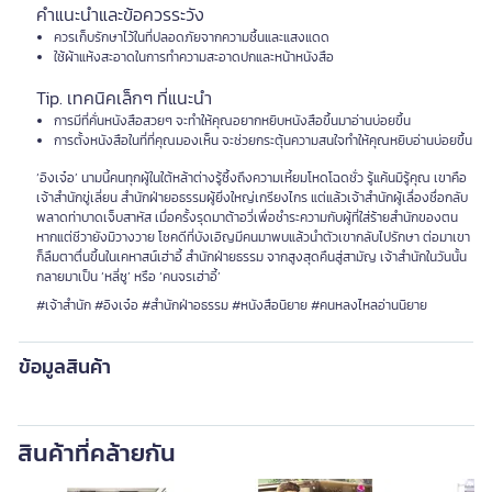
คำแนะนำและข้อควรระวัง
ควรเก็บรักษาไว้ในที่ปลอดภัยจากความชื้นและแสงแดด
ใช้ผ้าแห้งสะอาดในการทำความสะอาดปกและหน้าหนังสือ
Tip. เทคนิคเล็กๆ ที่แนะนำ
การมีที่คั่นหนังสือสวยๆ จะทำให้คุณอยากหยิบหนังสือขึ้นมาอ่านบ่อยขึ้น
การตั้งหนังสือในที่ที่คุณมองเห็น จะช่วยกระตุ้นความสนใจทำให้คุณหยิบอ่านบ่อยขึ้น
‘อิงเจ๋อ’ นามนี้คนทุกผู้ในใต้หล้าต่างรู้ซึ้งถึงความเหี้ยมโหดโฉดชั่ว รู้แค้นมิรู้คุณ เขาคือ
เจ้าสำนักขู่เลี่ยน สำนักฝ่ายอธรรมผู้ยิ่งใหญ่เกรียงไกร แต่แล้วเจ้าสำนักผู้เลื่องชื่อกลับ
พลาดท่าบาดเจ็บสาหัส เมื่อครั้งรุดมาต้าอวี่เพื่อชำระความกับผู้ที่ใส่ร้ายสำนักของตน
หากแต่ชีวายังมิวางวาย โชคดีที่บังเอิญมีคนมาพบแล้วนำตัวเขากลับไปรักษา ต่อมาเขา
ก็ลืมตาตื่นขึ้นในเคหาสน์เฮ่าอี้ สำนักฝ่ายธรรม จากสูงสุดคืนสู่สามัญ เจ้าสำนักในวันนั้น
กลายมาเป็น ‘หลี่ซู’ หรือ ‘คนจรเฮ่าอี้’
#เจ้าสำนัก #อิงเจ๋อ #สำนักฝ่าอธรรม #หนังสือนิยาย #คนหลงไหลอ่านนิยาย
ข้อมูลสินค้า
สินค้าที่คล้ายกัน