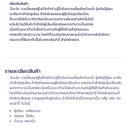
เกี่ยวกับสินค้า
‘อิงเจ๋อ’ นามนี้คนทุกผู้ในใต้หล้าต่างรู้ซึ้งถึงความเหี้ยมโหดโฉดชั่ว รู้แค้นมิรู้คุณ
เขาคือเจ้าสำนักขู่เลี่ยน สำนักฝ่ายอธรรมผู้ยิ่งใหญ่เกรียงไกร
ที่จะหาสำนักใดมาทัดเทียมเรื่องความสามานย์แสนอำมหิตนั้นไม่มี
แต่แล้ววันดีคืนดีเจ้าสำนักผู้เลื่องชื่อกลับพลาดท่าบาดเจ็บสาหัส
เมื่อครั้งรุดมาต้าอวี่เพื่อชำระความกับผู้ที่ใส่ร้ายสำนักของตน
หากแต่ชีวายังมิวางวาย โชคดีที่บังเอิญมีคนมาพบแล้วนำตัวเขากลับไปรักษา
ต่อมาเขาก็ลืมตาตื่นขึ้นในเคหาสน์เฮ่าอี้ สำนักฝ่ายธรร
รายละเอียดสินค้า
‘อิงเจ๋อ’ นามนี้คนทุกผู้ในใต้หล้าต่างรู้ซึ้งถึงความเหี้ยมโหดโฉดชั่ว รู้แค้นมิรู้คุณ เขาคือ
เจ้าสำนักขู่เลี่ยน สำนักฝ่ายอธรรมผู้ยิ่งใหญ่เกรียงไกร แต่แล้วเจ้าสำนักผู้เลื่องชื่อกลับ
พลาดท่าบาดเจ็บสาหัส เมื่อครั้งรุดมาต้าอวี่เพื่อชำระความกับผู้ที่ใส่ร้ายสำนักของตน
โชคดีที่บังเอิญมีคนมาพบแล้วนำตัวเขากลับไปรักษาที่เคหาสน์เฮ่าอี้ สำนักฝ่ายธรรมที่
อัตคัดเหลือแสน จากสูงสุดคืนสู่สามัญ เจ้าสำนักในวันนั้นกลายมาเป็น ‘หลี่ซู’ หรือ ‘คน
จรเฮ่าอี้’ ในวันนี้
ผู้เขียน : เหลียงฉาน
นักแปล : จื่อซิน
จำนวน 344 หน้า