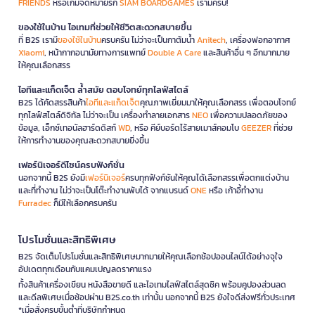
FRIENDS
หรือเกมจดหมายรัก
SIAM BOARDGAMES
เรามีครบ!
ของใช้ในบ้าน ไอเทมที่ช่วยให้ชีวิตสะดวกสบายขึ้น
ที่ B2S เรามี
ของใช้ในบ้าน
ครบครัน ไม่ว่าจะเป็นกาต้มน้ำ
Anitech
, เครื่องฟอกอากาศ
Xiaomi
, หน้ากากอนามัยทางการแพทย์
Double A Care
และสินค้าอื่น ๆ อีกมากมาย
ให้คุณเลือกสรร
ไอทีและแก็ดเจ็ต ล้ำสมัย ตอบโจทย์ทุกไลฟ์สไตล์
B2S ได้คัดสรรสินค้า
ไอทีและแก็ดเจ็ต
คุณภาพเยี่ยมมาให้คุณเลือกสรร เพื่อตอบโจทย์
ทุกไลฟ์สไตล์ดิจิทัล ไม่ว่าจะเป็น เครื่องทำลายเอกสาร
NEO
เพื่อความปลอดภัยของ
ข้อมูล, เอ็กซ์เทอนัลฮาร์ดดิสก์
WD
, หรือ คีย์บอร์ดไร้สายเมาส์คอมโบ
GEEZER
ที่ช่วย
ให้การทำงานของคุณสะดวกสบายยิ่งขึ้น
เฟอร์นิเจอร์ดีไซน์ครบฟังก์ชั่น
นอกจากนี้ B2S ยังมี
เฟอร์นิเจอร์
ครบทุกฟังก์ชันให้คุณได้เลือกสรรเพื่อตกแต่งบ้าน
และที่ทำงาน ไม่ว่าจะเป็นโต๊ะทำงานพับได้ จากแบรนด์
ONE
หรือ เก้าอี้ทำงาน
Furradec
ก็มีให้เลือกครบครัน
โปรโมชั่นและสิทธิพิเศษ
B2S จัดเต็มโปรโมชั่นและสิทธิพิเศษมากมายให้คุณเลือกช้อปออนไลน์ได้อย่างจุใจ
อัปเดตทุกเดือนกับแคมเปญลดราคาแรง
ทั้งสินค้าเครื่องเขียน หนังสือขายดี และไอเทมไลฟ์สไตล์สุดชิค พร้อมคูปองส่วนลด
และดีลพิเศษเมื่อช้อปผ่าน B2S.co.th เท่านั้น นอกจากนี้ B2S ยังใจดีส่งฟรีทั่วประเทศ
*เมื่อสั่งครบขั้นต่ำที่บริษัทกำหนด