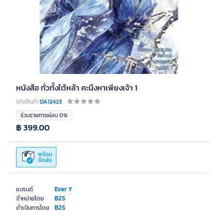
หนังสือ ทั่วทั้งใต้หล้า คะนึงหาเพียงเจ้า 1
รหัสสินค้า
DA12423
ร่วมรายการผ่อน 0%
฿ 399.00
พร้อม
จัดส่ง
Ever Y
แบรนด์
B2S
จำหน่ายโดย
B2S
ดำเนินการโดย