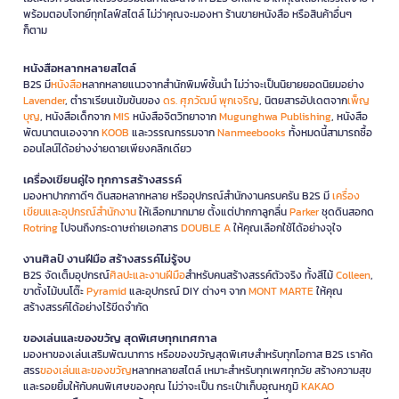
พร้อมตอบโจทย์ทุกไลฟ์สไตล์ ไม่ว่าคุณจะมองหา ร้านขายหนังสือ หรือสินค้าอื่นๆ
ก็ตาม
หนังสือหลากหลายสไตล์
B2S มี
หนังสือ
หลากหลายแนวจากสำนักพิมพ์ชั้นนำ ไม่ว่าจะเป็นนิยายยอดนิยมอย่าง
Lavender
, ตำราเรียนเข้มข้นของ
ดร. ศุภวัฒน์ พุกเจริญ
, นิตยสารอัปเดตจาก
เพ็ญ
บุญ
, หนังสือเด็กจาก
MIS
หนังสือจิตวิทยาจาก
Mugunghwa Publishing
, หนังสือ
พัฒนาตนเองจาก
KOOB
และวรรณกรรมจาก
Nanmeebooks
ทั้งหมดนี้สามารถซื้อ
ออนไลน์ได้อย่างง่ายดายเพียงคลิกเดียว
เครื่องเขียนคู่ใจ ทุกการสร้างสรรค์
มองหาปากกาดีๆ ดินสอหลากหลาย หรืออุปกรณ์สำนักงานครบครัน B2S มี
เครื่อง
เขียนและอุปกรณ์สำนักงาน
ให้เลือกมากมาย ตั้งแต่ปากกาลูกลื่น
Parker
ชุดดินสอกด
Rotring
ไปจนถึงกระดาษถ่ายเอกสาร
DOUBLE A
ให้คุณเลือกใช้ได้อย่างจุใจ
งานศิลป์ งานฝีมือ สร้างสรรค์ไม่รู้จบ
B2S จัดเต็มอุปกรณ์
ศิลปะและงานฝีมือ
สำหรับคนสร้างสรรค์ตัวจริง ทั้งสีไม้
Colleen
,
ขาตั้งไม้บนโต๊ะ
Pyramid
และอุปกรณ์ DIY ต่างๆ จาก
MONT MARTE
ให้คุณ
สร้างสรรค์ได้อย่างไร้ขีดจำกัด
ของเล่นและของขวัญ สุดพิเศษทุกเทศกาล
มองหาของเล่นเสริมพัฒนาการ หรือของขวัญสุดพิเศษสำหรับทุกโอกาส B2S เราคัด
สรร
ของเล่นและของขวัญ
หลากหลายสไตล์ เหมาะสำหรับทุกเพศทุกวัย สร้างความสุข
และรอยยิ้มให้กับคนพิเศษของคุณ ไม่ว่าจะเป็น กระเป๋าเก็บอุณหภูมิ
KAKAO