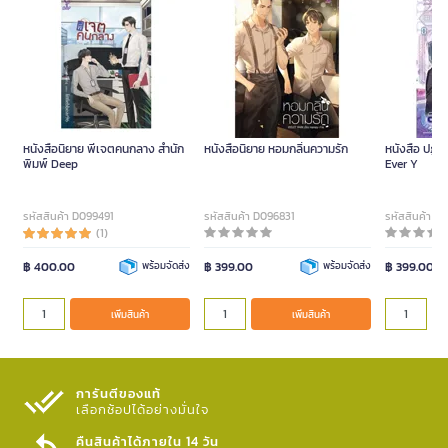
หนังสือนิยาย พี่เจตคนกลาง สำนัก
หนังสือนิยาย หอมกลิ่นความรัก
หนังสือ ปฏิบั
พิมพ์ Deep
Ever Y
รหัสสินค้า D099491
รหัสสินค้า D096831
รหัสสินค้า D
(1)
฿ 400.00
พร้อมจัดส่ง
฿ 399.00
พร้อมจัดส่ง
฿ 399.00
เพิ่มสินค้า
เพิ่มสินค้า
การันตีของแท้
เลือกช้อปได้อย่างมั่นใจ​
คืนสินค้าได้ภายใน 14 วัน