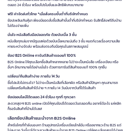
ตลอด 24 ชั่วโมง พร้อมโปรโมชั่นและสิทธิพิเศษมากมาย
ฟรี! ค่าจัดส่งทั่วไทย *เมื่อสั่งครบขั้นต่ำที่บริษัทกำหนด
ช้อปเพลินเกินคุ้ม! เพียงมียอดสั่งซื้อสินค้าขั้นต่ำที่บริษัทกำหนด รับสิทธิ์ส่งฟรีถึงบ้าน
ไม่ต้องจ่ายเพิ่ม
มั่นใจ หนังสือถึงมือปลอดภัย ด้วยบับเบิ้ล 3 ชั้น
หนังสือทุกเล่มจากบีทูเอสห่อด้วยบับเบิ้ลหนาแน่นถึง 3 ชั้น หมดกังวลเรื่องความเสีย
หายระหว่างจัดส่ง พร้อมส่งตรงถึงมือคุณในสภาพสมบูรณ์
ช้อป B2S Online การันตีสินค้าของแท้ 100%
B2S Online ให้คุณเลือกซื้อสินค้าหลากหลาย ไม่ว่าจะเป็นหนังสือ เครื่องเขียน หรือ
อื่นๆ อีกมากมายได้อย่างมั่นใจ ด้วยการการันตีสินค้าของแท้ 100% ทุกชิ้น
เปลี่ยน/คืนสินค้าง่าย ภายใน 14 วัน
ซื้อไปแล้วไม่ตรงใจ? ไม่ว่าจะเป็นหนังสือที่เลือกผิด หรือสินค้ามีปัญหา คุณสามารถ
เปลี่ยนหรือคืนสินค้าได้ง่าย ๆ ภายใน 14 วันนับจากวันที่ได้รับสินค้า
ช้อปออนไลน์ได้ตลอด 24 ชั่วโมง ทุกที่ ทุกเวลา
สะดวกสุดๆ! B2S online เปิดให้คุณช้อปได้ตลอดวันตลอดคืน อยากได้อะไร แค่คลิก
ก็รอรับสินค้าที่บ้านได้เลย!
เลือกช้อปสินค้าแนะนำจาก B2S Online
สำหรับใครที่กำลังมองหา ร้านอุปกรณ์เครื่องเขียนใกล้ฉัน หรืออยากแวะร้าน B2S แต่
ไม่สะดวก วันนี้เราได้รวบรวมสินค้าแนะนำจาก B2S Online มาให้คุณเลือกสรรได้ง่ายๆ