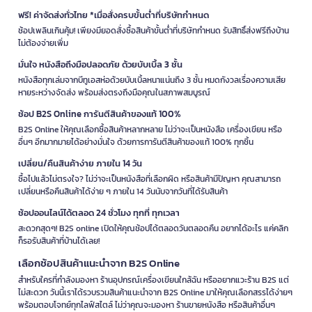
ฟรี! ค่าจัดส่งทั่วไทย *เมื่อสั่งครบขั้นต่ำที่บริษัทกำหนด
ช้อปเพลินเกินคุ้ม! เพียงมียอดสั่งซื้อสินค้าขั้นต่ำที่บริษัทกำหนด รับสิทธิ์ส่งฟรีถึงบ้าน
ไม่ต้องจ่ายเพิ่ม
มั่นใจ หนังสือถึงมือปลอดภัย ด้วยบับเบิ้ล 3 ชั้น
หนังสือทุกเล่มจากบีทูเอสห่อด้วยบับเบิ้ลหนาแน่นถึง 3 ชั้น หมดกังวลเรื่องความเสีย
หายระหว่างจัดส่ง พร้อมส่งตรงถึงมือคุณในสภาพสมบูรณ์
ช้อป B2S Online การันตีสินค้าของแท้ 100%
B2S Online ให้คุณเลือกซื้อสินค้าหลากหลาย ไม่ว่าจะเป็นหนังสือ เครื่องเขียน หรือ
อื่นๆ อีกมากมายได้อย่างมั่นใจ ด้วยการการันตีสินค้าของแท้ 100% ทุกชิ้น
เปลี่ยน/คืนสินค้าง่าย ภายใน 14 วัน
ซื้อไปแล้วไม่ตรงใจ? ไม่ว่าจะเป็นหนังสือที่เลือกผิด หรือสินค้ามีปัญหา คุณสามารถ
เปลี่ยนหรือคืนสินค้าได้ง่าย ๆ ภายใน 14 วันนับจากวันที่ได้รับสินค้า
ช้อปออนไลน์ได้ตลอด 24 ชั่วโมง ทุกที่ ทุกเวลา
สะดวกสุดๆ! B2S online เปิดให้คุณช้อปได้ตลอดวันตลอดคืน อยากได้อะไร แค่คลิก
ก็รอรับสินค้าที่บ้านได้เลย!
เลือกช้อปสินค้าแนะนำจาก B2S Online
สำหรับใครที่กำลังมองหา ร้านอุปกรณ์เครื่องเขียนใกล้ฉัน หรืออยากแวะร้าน B2S แต่
ไม่สะดวก วันนี้เราได้รวบรวมสินค้าแนะนำจาก B2S Online มาให้คุณเลือกสรรได้ง่ายๆ
พร้อมตอบโจทย์ทุกไลฟ์สไตล์ ไม่ว่าคุณจะมองหา ร้านขายหนังสือ หรือสินค้าอื่นๆ