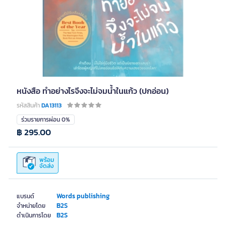
หนังสือ ทำอย่างไรจึงจะไม่จมน้ำในแก้ว (ปกอ่อน)
รหัสสินค้า
DA13113
ร่วมรายการผ่อน 0%
฿ 295.00
พร้อม
จัดส่ง
Words publishing
แบรนด์
B2S
จำหน่ายโดย
B2S
ดำเนินการโดย