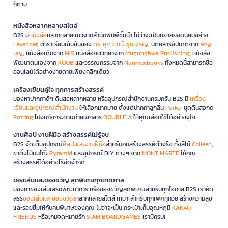
ก็ตาม
หนังสือหลากหลายสไตล์
B2S มี
หนังสือ
หลากหลายแนวจากสำนักพิมพ์ชั้นนำ ไม่ว่าจะเป็นนิยายยอดนิยมอย่าง
Lavender
, ตำราเรียนเข้มข้นของ
ดร. ศุภวัฒน์ พุกเจริญ
, นิตยสารอัปเดตจาก
เพ็ญ
บุญ
, หนังสือเด็กจาก
MIS
หนังสือจิตวิทยาจาก
Mugunghwa Publishing
, หนังสือ
พัฒนาตนเองจาก
KOOB
และวรรณกรรมจาก
Nanmeebooks
ทั้งหมดนี้สามารถซื้อ
ออนไลน์ได้อย่างง่ายดายเพียงคลิกเดียว
เครื่องเขียนคู่ใจ ทุกการสร้างสรรค์
มองหาปากกาดีๆ ดินสอหลากหลาย หรืออุปกรณ์สำนักงานครบครัน B2S มี
เครื่อง
เขียนและอุปกรณ์สำนักงาน
ให้เลือกมากมาย ตั้งแต่ปากกาลูกลื่น
Parker
ชุดดินสอกด
Rotring
ไปจนถึงกระดาษถ่ายเอกสาร
DOUBLE A
ให้คุณเลือกใช้ได้อย่างจุใจ
งานศิลป์ งานฝีมือ สร้างสรรค์ไม่รู้จบ
B2S จัดเต็มอุปกรณ์
ศิลปะและงานฝีมือ
สำหรับคนสร้างสรรค์ตัวจริง ทั้งสีไม้
Colleen
,
ขาตั้งไม้บนโต๊ะ
Pyramid
และอุปกรณ์ DIY ต่างๆ จาก
MONT MARTE
ให้คุณ
สร้างสรรค์ได้อย่างไร้ขีดจำกัด
ของเล่นและของขวัญ สุดพิเศษทุกเทศกาล
มองหาของเล่นเสริมพัฒนาการ หรือของขวัญสุดพิเศษสำหรับทุกโอกาส B2S เราคัด
สรร
ของเล่นและของขวัญ
หลากหลายสไตล์ เหมาะสำหรับทุกเพศทุกวัย สร้างความสุข
และรอยยิ้มให้กับคนพิเศษของคุณ ไม่ว่าจะเป็น กระเป๋าเก็บอุณหภูมิ
KAKAO
FRIENDS
หรือเกมจดหมายรัก
SIAM BOARDGAMES
เรามีครบ!