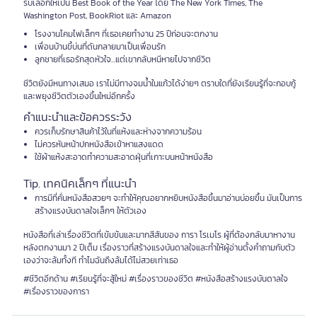
รับเลือกให้เป็น Best Book of the Year โดย The New York Times, The
Washington Post, BookRiot และ Amazon
โรงงานโคมไฟเล็กๆ ที่เธอเคยทำงาน 25 ปีก่อนจะตกงาน
เพื่อนบ้านขี้บ่นที่ดันกลายมาเป็นเพื่อนรัก
ลูกชายที่เธอรักสุดหัวใจ...แต่เขากลับหนีหายไปจากชีวิต
ชีวิตยังมีหนทางเสมอ เราไม่มีทางจมน้ำในแก้วได้ง่ายๆ ตราบใดที่ยังเรียนรู้ที่จะกอบกู้
และพยุงชีวิตตัวเองขึ้นใหม่อีกครั้ง
คำแนะนำและข้อควรระวัง
ควรเก็บรักษาสินค้าไว้ในที่แห้งและห่างจากความร้อน
ไม่ควรหันหน้าปกหนังสือเข้าหาแสงแดด
ใช้ผ้าแห้งสะอาดทำความสะอาดฝุ่นที่เกาะบนหน้าหนังสือ
Tip. เทคนิคเล็กๆ ที่แนะนำ
การมีที่คั่นหนังสือสวยๆ จะทำให้คุณอยากหยิบหนังสือขึ้นมาอ่านบ่อยขึ้น มันเป็นการ
สร้างแรงบันดาลใจเล็กๆ ให้ตัวเอง
หนังสือที่เล่าเรื่องชีวิตที่เข้มข้นและมากสีสันของ การา โรเมโร ผู้ที่ต้องกลับมาหางาน
หลังตกงานมา 2 ปีเต็ม เรื่องราวที่สร้างแรงบันดาลใจและทำให้ผู้อ่านตั้งคำถามกับตัว
เองว่าจะล้มทั้งที ทำไมฉันถึงล้มได้ไม่สวยเท่าเธอ
#ชีวิตอีกด้าน #เรียนรู้ที่จะสู้ใหม่ #เรื่องราวของชีวิต #หนังสือสร้างแรงบันดาลใจ
#เรื่องราวของการา