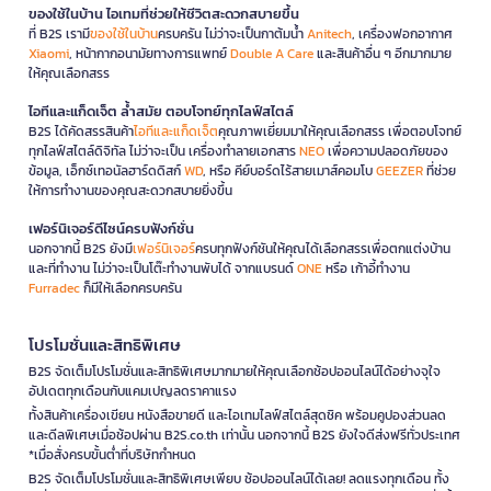
ของใช้ในบ้าน ไอเทมที่ช่วยให้ชีวิตสะดวกสบายขึ้น
ที่ B2S เรามี
ของใช้ในบ้าน
ครบครัน ไม่ว่าจะเป็นกาต้มน้ำ
Anitech
, เครื่องฟอกอากาศ
Xiaomi
, หน้ากากอนามัยทางการแพทย์
Double A Care
และสินค้าอื่น ๆ อีกมากมาย
ให้คุณเลือกสรร
ไอทีและแก็ดเจ็ต ล้ำสมัย ตอบโจทย์ทุกไลฟ์สไตล์
B2S ได้คัดสรรสินค้า
ไอทีและแก็ดเจ็ต
คุณภาพเยี่ยมมาให้คุณเลือกสรร เพื่อตอบโจทย์
ทุกไลฟ์สไตล์ดิจิทัล ไม่ว่าจะเป็น เครื่องทำลายเอกสาร
NEO
เพื่อความปลอดภัยของ
ข้อมูล, เอ็กซ์เทอนัลฮาร์ดดิสก์
WD
, หรือ คีย์บอร์ดไร้สายเมาส์คอมโบ
GEEZER
ที่ช่วย
ให้การทำงานของคุณสะดวกสบายยิ่งขึ้น
เฟอร์นิเจอร์ดีไซน์ครบฟังก์ชั่น
นอกจากนี้ B2S ยังมี
เฟอร์นิเจอร์
ครบทุกฟังก์ชันให้คุณได้เลือกสรรเพื่อตกแต่งบ้าน
และที่ทำงาน ไม่ว่าจะเป็นโต๊ะทำงานพับได้ จากแบรนด์
ONE
หรือ เก้าอี้ทำงาน
Furradec
ก็มีให้เลือกครบครัน
โปรโมชั่นและสิทธิพิเศษ
B2S จัดเต็มโปรโมชั่นและสิทธิพิเศษมากมายให้คุณเลือกช้อปออนไลน์ได้อย่างจุใจ
อัปเดตทุกเดือนกับแคมเปญลดราคาแรง
ทั้งสินค้าเครื่องเขียน หนังสือขายดี และไอเทมไลฟ์สไตล์สุดชิค พร้อมคูปองส่วนลด
และดีลพิเศษเมื่อช้อปผ่าน B2S.co.th เท่านั้น นอกจากนี้ B2S ยังใจดีส่งฟรีทั่วประเทศ
*เมื่อสั่งครบขั้นต่ำที่บริษัทกำหนด
B2S จัดเต็มโปรโมชั่นและสิทธิพิเศษเพียบ ช้อปออนไลน์ได้เลย! ลดแรงทุกเดือน ทั้ง