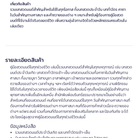
เกี่ยวกับสินค้า
รวมบทสวดมนต์สำคัญสำหรับใช้ในทุกโอกาส ทั้งบทสวดประจำวัน บททำวัตร คาถา
ในวันสำคัญทางศาสนา และคำถวายของต่าง ๆ เหมาะสำหรับผู้ต้องการคู่มือสวด
มนต์ที่ใช้งานได้จริงตลอดชีวิต เพิ่มความอุ่นใจทางจิตใจด้วยหลักธรรมครบถ้วนใน
เล่มเดียว
รายละเอียดสินค้า
คู่มือสวดมนต์ในทุกช่วงชีวิต เล่มนี้รวมบทสวดมนต์สำคัญในทุกเหตุการณ์ เช่น บทสวด
มนต์ประจำวันเกิด บทสวดทำวัตรเช้า-เย็น บทสวดมนต์รวมทั้งคาถาในวันสำคัญทาง
ศาสนา ทั้งมาฆบูชา วิสาขบูชา อาสาฬหบูชา เข้าพรรษาและออกพรรษา รวมทุกคำกล่าว
ถวายสิ่งของต่างๆ เวลาทำบุญ ฯลฯ เรียกได้ว่าครบถ้วนทุกเหตุการณ์ งานพิธีกรรม
ใช้ได้จริงในทุกช่วงเวลาของชีวิต เพียงมีหนังสือเล่มนี้ คุณก็เหมือนมีคู่มือสำคัญทาง
พุทธศาสนาเพิ่มขึ้นอีกเล่มหนึ่ง สำนักพิมพ์อมรินทร์ธรรมะปรารถนาเป็นอย่างยิ่งว่า
สำหรับคนที่ชอบสวดมนต์ คนที่อยากได้บทสวดมนต์ในทุกๆ วันสำคัญทางศาสนา คนที่
ต้องการคำกล่าวในพิธีกรรมต่างๆ ทางศาสนา คนที่ต้องการคำกล่าวเมื่อจะถวายของ
ต่างๆ แด่พระสงฆ์ รวมทั้งคนที่ต้องการคาถาเพื่อเสริมโชคลาภ และป้องกันภัย จะได้
ประโยชน์สูงสุดจากคู่มือสวดมนต์ในทุกช่วงชีวิตเล่มนี้
ข้อมูลหนังสือ
รวมบทสวดมนต์ประจำวันเกิด และบททำวัตรเช้า-เย็น