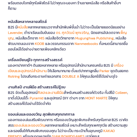
พร้อมตอบโจทย์ทุกไลฟ์สไตล์ ไม่ว่าคุณจะมองหา ร้านขายหนังสือ หรือสินค้าอื่นๆ
ก็ตาม
หนังสือหลากหลายสไตล์
B2S มี
หนังสือ
หลากหลายแนวจากสำนักพิมพ์ชั้นนำ ไม่ว่าจะเป็นนิยายยอดนิยมอย่าง
Lavender
, ตำราเรียนเข้มข้นของ
ดร. ศุภวัฒน์ พุกเจริญ
, นิตยสารอัปเดตจาก
เพ็ญ
บุญ
, หนังสือเด็กจาก
MIS
หนังสือจิตวิทยาจาก
Mugunghwa Publishing
, หนังสือ
พัฒนาตนเองจาก
KOOB
และวรรณกรรมจาก
Nanmeebooks
ทั้งหมดนี้สามารถซื้อ
ออนไลน์ได้อย่างง่ายดายเพียงคลิกเดียว
เครื่องเขียนคู่ใจ ทุกการสร้างสรรค์
มองหาปากกาดีๆ ดินสอหลากหลาย หรืออุปกรณ์สำนักงานครบครัน B2S มี
เครื่อง
เขียนและอุปกรณ์สำนักงาน
ให้เลือกมากมาย ตั้งแต่ปากกาลูกลื่น
Parker
ชุดดินสอกด
Rotring
ไปจนถึงกระดาษถ่ายเอกสาร
DOUBLE A
ให้คุณเลือกใช้ได้อย่างจุใจ
งานศิลป์ งานฝีมือ สร้างสรรค์ไม่รู้จบ
B2S จัดเต็มอุปกรณ์
ศิลปะและงานฝีมือ
สำหรับคนสร้างสรรค์ตัวจริง ทั้งสีไม้
Colleen
,
ขาตั้งไม้บนโต๊ะ
Pyramid
และอุปกรณ์ DIY ต่างๆ จาก
MONT MARTE
ให้คุณ
สร้างสรรค์ได้อย่างไร้ขีดจำกัด
ของเล่นและของขวัญ สุดพิเศษทุกเทศกาล
มองหาของเล่นเสริมพัฒนาการ หรือของขวัญสุดพิเศษสำหรับทุกโอกาส B2S เราคัด
สรร
ของเล่นและของขวัญ
หลากหลายสไตล์ เหมาะสำหรับทุกเพศทุกวัย สร้างความสุข
และรอยยิ้มให้กับคนพิเศษของคุณ ไม่ว่าจะเป็น กระเป๋าเก็บอุณหภูมิ
KAKAO
FRIENDS
หรือเกมจดหมายรัก
SIAM BOARDGAMES
เรามีครบ!