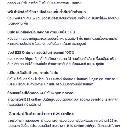
ตลอด 24 ชั่วโมง พร้อมโปรโมชั่นและสิทธิพิเศษมากมาย
ฟรี! ค่าจัดส่งทั่วไทย *เมื่อสั่งครบขั้นต่ำที่บริษัทกำหนด
ช้อปเพลินเกินคุ้ม! เพียงมียอดสั่งซื้อสินค้าขั้นต่ำที่บริษัทกำหนด รับสิทธิ์ส่งฟรีถึงบ้าน
ไม่ต้องจ่ายเพิ่ม
มั่นใจ หนังสือถึงมือปลอดภัย ด้วยบับเบิ้ล 3 ชั้น
หนังสือทุกเล่มจากบีทูเอสห่อด้วยบับเบิ้ลหนาแน่นถึง 3 ชั้น หมดกังวลเรื่องความเสีย
หายระหว่างจัดส่ง พร้อมส่งตรงถึงมือคุณในสภาพสมบูรณ์
ช้อป B2S Online การันตีสินค้าของแท้ 100%
B2S Online ให้คุณเลือกซื้อสินค้าหลากหลาย ไม่ว่าจะเป็นหนังสือ เครื่องเขียน หรือ
อื่นๆ อีกมากมายได้อย่างมั่นใจ ด้วยการการันตีสินค้าของแท้ 100% ทุกชิ้น
เปลี่ยน/คืนสินค้าง่าย ภายใน 14 วัน
ซื้อไปแล้วไม่ตรงใจ? ไม่ว่าจะเป็นหนังสือที่เลือกผิด หรือสินค้ามีปัญหา คุณสามารถ
เปลี่ยนหรือคืนสินค้าได้ง่าย ๆ ภายใน 14 วันนับจากวันที่ได้รับสินค้า
ช้อปออนไลน์ได้ตลอด 24 ชั่วโมง ทุกที่ ทุกเวลา
สะดวกสุดๆ! B2S online เปิดให้คุณช้อปได้ตลอดวันตลอดคืน อยากได้อะไร แค่คลิก
ก็รอรับสินค้าที่บ้านได้เลย!
เลือกช้อปสินค้าแนะนำจาก B2S Online
สำหรับใครที่กำลังมองหา ร้านอุปกรณ์เครื่องเขียนใกล้ฉัน หรืออยากแวะร้าน B2S แต่
ไม่สะดวก วันนี้เราได้รวบรวมสินค้าแนะนำจาก B2S Online มาให้คุณเลือกสรรได้ง่ายๆ