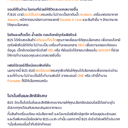
ของใช้ในบ้าน ไอเทมที่ช่วยให้ชีวิตสะดวกสบายขึ้น
ที่ B2S เรามี
ของใช้ในบ้าน
ครบครัน ไม่ว่าจะเป็นกาต้มน้ำ
Anitech
, เครื่องฟอกอากาศ
Xiaomi
, หน้ากากอนามัยทางการแพทย์
Double A Care
และสินค้าอื่น ๆ อีกมากมาย
ให้คุณเลือกสรร
ไอทีและแก็ดเจ็ต ล้ำสมัย ตอบโจทย์ทุกไลฟ์สไตล์
B2S ได้คัดสรรสินค้า
ไอทีและแก็ดเจ็ต
คุณภาพเยี่ยมมาให้คุณเลือกสรร เพื่อตอบโจทย์
ทุกไลฟ์สไตล์ดิจิทัล ไม่ว่าจะเป็น เครื่องทำลายเอกสาร
NEO
เพื่อความปลอดภัยของ
ข้อมูล, เอ็กซ์เทอนัลฮาร์ดดิสก์
WD
, หรือ คีย์บอร์ดไร้สายเมาส์คอมโบ
GEEZER
ที่ช่วย
ให้การทำงานของคุณสะดวกสบายยิ่งขึ้น
เฟอร์นิเจอร์ดีไซน์ครบฟังก์ชั่น
นอกจากนี้ B2S ยังมี
เฟอร์นิเจอร์
ครบทุกฟังก์ชันให้คุณได้เลือกสรรเพื่อตกแต่งบ้าน
และที่ทำงาน ไม่ว่าจะเป็นโต๊ะทำงานพับได้ จากแบรนด์
ONE
หรือ เก้าอี้ทำงาน
Furradec
ก็มีให้เลือกครบครัน
โปรโมชั่นและสิทธิพิเศษ
B2S จัดเต็มโปรโมชั่นและสิทธิพิเศษมากมายให้คุณเลือกช้อปออนไลน์ได้อย่างจุใจ
อัปเดตทุกเดือนกับแคมเปญลดราคาแรง
ทั้งสินค้าเครื่องเขียน หนังสือขายดี และไอเทมไลฟ์สไตล์สุดชิค พร้อมคูปองส่วนลด
และดีลพิเศษเมื่อช้อปผ่าน B2S.co.th เท่านั้น นอกจากนี้ B2S ยังใจดีส่งฟรีทั่วประเทศ
*เมื่อสั่งครบขั้นต่ำที่บริษัทกำหนด