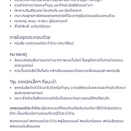
มีบทสวดสำหรับวันสำคัญทางพุทธศาสนา เช่น มาฆบูชา วิสาขบูชา
รวมคำกล่าวถวายของทำบุญ และคำกล่าวในพิธีกรรมต่างๆ
มีคาถาเสริมสิริมงคล ป้องกันภัย และเรียกโชคลาภ
เหมาะกับพุทธศาสนิกชนทุกเพศทุกวัยที่ต้องการคู่มือสวดมนต์แบบครบถ้วน
หมวดหมู่: ธรรมะ, ศาสนา, คู่มือสวดมนต์
สำนักพิมพ์: อมรินทร์ธรรมะ
ภายในชุดประกอบด้วย
หนังสือ บทสวดมนต์ประจำบ้าน (ปกบาร์ใหม่)
หมายเหตุ
สีของปกหนังสืออาจแตกต่างจากภาพบนเว็บไซต์ ขึ้นอยู่กับการตั้งค่าหน้าจอของ
แต่ละอุปกรณ์
ควรเก็บหนังสือไว้ในที่แห้ง หลีกเลี่ยงแสงแดดโดยตรงเพื่อถนอมสภาพหนังสือ
Tip. เทคนิคเล็กๆ ที่แนะนำ
พกหนังสือติดตัวไว้เวลาไปวัดหรือทำบุญ จะช่วยให้คุณมีบทสวดและคำกล่าวที่เหมาะ
สมกับทุกสถานการณ์
เหมาะสำหรับเริ่มฝึกสวดมนต์หรือเป็นของขวัญทางธรรมให้คนที่คุณรัก
บทสวดมนต์ประจำบ้าน
คู่มือสวดมนต์ที่ครบถ้วนที่สุดในเล่มเดียว ใช้ได้จริงในทุกช่วง
ชีวิต เป็นเครื่องมือทางธรรมที่ควรมีไว้ประจำบ้าน
#บทสวดมนต์ #สวดมนต์ประจำวัน #คู่มือสวดมนต์ #อมรินทร์ธรรมะ #หนังสือธรรมะ
#สวดมนต์เสริมมงคล