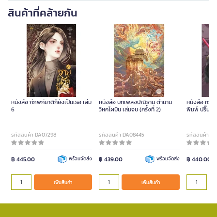
สินค้าที่คล้ายกัน
หนังสือ กี่ภพกี่ชาติก็ยังเป็นเธอ เล่ม
หนังสือ บทเพลงปณิธาน ตำนาน
หนังสือ ทรราช
6
วิหคโผบิน เล่มจบ (ครั้งที่ 2)
พิมพ์ ปริ๊นเซ
รหัสสินค้า DA07298
รหัสสินค้า DA08445
รหัสสินค้า D
฿ 445.00
พร้อมจัดส่ง
฿ 439.00
พร้อมจัดส่ง
฿ 440.00
เพิ่มสินค้า
เพิ่มสินค้า