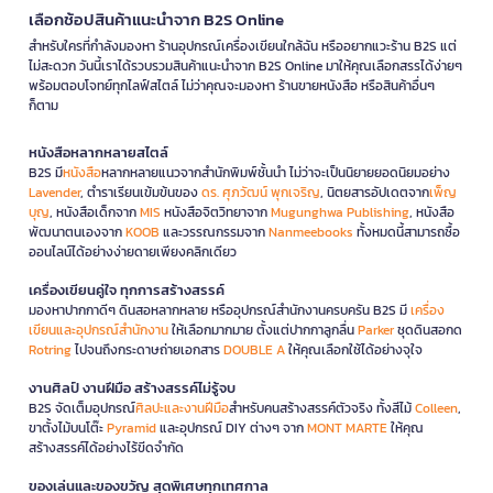
เลือกช้อปสินค้าแนะนำจาก B2S Online
สำหรับใครที่กำลังมองหา ร้านอุปกรณ์เครื่องเขียนใกล้ฉัน หรืออยากแวะร้าน B2S แต่
ไม่สะดวก วันนี้เราได้รวบรวมสินค้าแนะนำจาก B2S Online มาให้คุณเลือกสรรได้ง่ายๆ
พร้อมตอบโจทย์ทุกไลฟ์สไตล์ ไม่ว่าคุณจะมองหา ร้านขายหนังสือ หรือสินค้าอื่นๆ
ก็ตาม
หนังสือหลากหลายสไตล์
B2S มี
หนังสือ
หลากหลายแนวจากสำนักพิมพ์ชั้นนำ ไม่ว่าจะเป็นนิยายยอดนิยมอย่าง
Lavender
, ตำราเรียนเข้มข้นของ
ดร. ศุภวัฒน์ พุกเจริญ
, นิตยสารอัปเดตจาก
เพ็ญ
บุญ
, หนังสือเด็กจาก
MIS
หนังสือจิตวิทยาจาก
Mugunghwa Publishing
, หนังสือ
พัฒนาตนเองจาก
KOOB
และวรรณกรรมจาก
Nanmeebooks
ทั้งหมดนี้สามารถซื้อ
ออนไลน์ได้อย่างง่ายดายเพียงคลิกเดียว
เครื่องเขียนคู่ใจ ทุกการสร้างสรรค์
มองหาปากกาดีๆ ดินสอหลากหลาย หรืออุปกรณ์สำนักงานครบครัน B2S มี
เครื่อง
เขียนและอุปกรณ์สำนักงาน
ให้เลือกมากมาย ตั้งแต่ปากกาลูกลื่น
Parker
ชุดดินสอกด
Rotring
ไปจนถึงกระดาษถ่ายเอกสาร
DOUBLE A
ให้คุณเลือกใช้ได้อย่างจุใจ
งานศิลป์ งานฝีมือ สร้างสรรค์ไม่รู้จบ
B2S จัดเต็มอุปกรณ์
ศิลปะและงานฝีมือ
สำหรับคนสร้างสรรค์ตัวจริง ทั้งสีไม้
Colleen
,
ขาตั้งไม้บนโต๊ะ
Pyramid
และอุปกรณ์ DIY ต่างๆ จาก
MONT MARTE
ให้คุณ
สร้างสรรค์ได้อย่างไร้ขีดจำกัด
ของเล่นและของขวัญ สุดพิเศษทุกเทศกาล