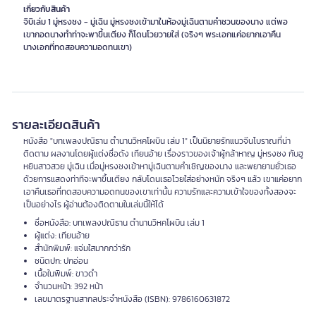
เกี่ยวกับสินค้า
จิบิเล่ม 1 มู่หรงชง - มู่เฉิน มู่หรงชงเข้ามาในห้องมู่เฉินตามคำชวนของนาง แต่พอ
เขากอดนางทำท่าจะพาขึ้นเตียง ก็โดนโวยวายใส่ (จริงๆ พระเอกแค่อยากเอาคืน
นางเอกที่ทดสอบความอดทนเขา)
รายละเอียดสินค้า
หนังสือ "บทเพลงปณิธาน ตำนานวิหคโผบิน เล่ม 1" เป็นนิยายรักแนวจีนโบราณที่น่า
ติดตาม ผลงานโดยผู้แต่งชื่อดัง เทียนอ้าย เรื่องราวของเจ้าผู้กล้าหาญ มู่หรงชง กับฮู
หยินสาวสวย มู่เฉิน เมื่อมู่หรงชงเข้าหามู่เฉินตามคำเชิญของนาง และพยายามยั่วเธอ
ด้วยการแสดงท่าทีจะพาขึ้นเตียง กลับโดนเธอโวยใส่อย่างหนัก จริงๆ แล้ว เขาแค่อยาก
เอาคืนเธอที่ทดสอบความอดทนของเขาเท่านั้น ความรักและความเข้าใจของทั้งสองจะ
เป็นอย่างไร ผู้อ่านต้องติดตามในเล่มนี้ให้ได้
ชื่อหนังสือ: บทเพลงปณิธาน ตำนานวิหคโผบิน เล่ม 1
ผู้แต่ง: เทียนอ้าย
สำนักพิมพ์: แจ่มใสมากกว่ารัก
ชนิดปก: ปกอ่อน
เนื้อในพิมพ์: ขาวดำ
จำนวนหน้า: 392 หน้า
เลขมาตรฐานสากลประจำหนังสือ (ISBN): 9786160631872