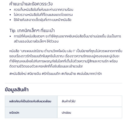
คำแนะนำและข้อควรระวัง
ควรเก็บหนังสือในที่แห้งและห่างจากความร้อน
ไม่ควรวางหนังสือในที่ที่โดนแสงแดดโดยตรง
ใช้ผ้าแห้งสะอาดเช็ดฝุ่นที่เกาะบนหน้าหนังสือ
Tip. เทคนิคเล็กๆ ที่แนะนำ
การมีที่คั่นหนังสือสวยๆ จะทำให้คุณอยากหยิบหนังสือขึ้นมาอ่านบ่อยขึ้น มันเป็นการ
สร้างแรงบันดาลใจเล็กๆ ให้ตัวเอง
หนังสือ "บทเพลงปณิธาน ตำนานวิหคโผบิน เล่ม 1" เป็นนิยายที่คุณไม่ควรพลาดหากชื่น
ชอบเรื่องราวรักโรแมนติกในยุคจีนโบราณ เรื่องราวความรักของมู่หรงชงและมู่เฉินจะ
ทำให้คุณหลงใหลไปกับการผจญภัยในโลกที่เต็มไปด้วยความรู้สึกและความรัก พร้อม
ติดตามชีวิตของตัวละครหลักที่ทั้งซับซ้อนและเย้ายวนใจ!
#หนังสือใหม่ #นิยายจีน #รักโรแมนติก #เทียนอ้าย #แจ่มใสมากกว่ารัก
ข้อมูลสินค้า
ผลิตภัณฑ์เป็นมิตรกับสิ่งแวดล้อม
สินค้าทั่วไป
ชนิดปก
ปกอ่อน