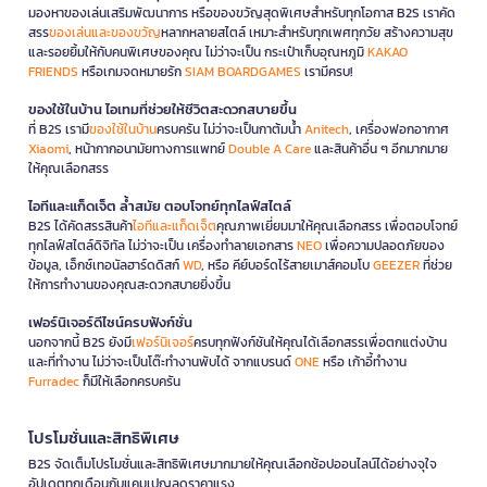
มองหาของเล่นเสริมพัฒนาการ หรือของขวัญสุดพิเศษสำหรับทุกโอกาส B2S เราคัด
สรร
ของเล่นและของขวัญ
หลากหลายสไตล์ เหมาะสำหรับทุกเพศทุกวัย สร้างความสุข
และรอยยิ้มให้กับคนพิเศษของคุณ ไม่ว่าจะเป็น กระเป๋าเก็บอุณหภูมิ
KAKAO
FRIENDS
หรือเกมจดหมายรัก
SIAM BOARDGAMES
เรามีครบ!
ของใช้ในบ้าน ไอเทมที่ช่วยให้ชีวิตสะดวกสบายขึ้น
ที่ B2S เรามี
ของใช้ในบ้าน
ครบครัน ไม่ว่าจะเป็นกาต้มน้ำ
Anitech
, เครื่องฟอกอากาศ
Xiaomi
, หน้ากากอนามัยทางการแพทย์
Double A Care
และสินค้าอื่น ๆ อีกมากมาย
ให้คุณเลือกสรร
ไอทีและแก็ดเจ็ต ล้ำสมัย ตอบโจทย์ทุกไลฟ์สไตล์
B2S ได้คัดสรรสินค้า
ไอทีและแก็ดเจ็ต
คุณภาพเยี่ยมมาให้คุณเลือกสรร เพื่อตอบโจทย์
ทุกไลฟ์สไตล์ดิจิทัล ไม่ว่าจะเป็น เครื่องทำลายเอกสาร
NEO
เพื่อความปลอดภัยของ
ข้อมูล, เอ็กซ์เทอนัลฮาร์ดดิสก์
WD
, หรือ คีย์บอร์ดไร้สายเมาส์คอมโบ
GEEZER
ที่ช่วย
ให้การทำงานของคุณสะดวกสบายยิ่งขึ้น
เฟอร์นิเจอร์ดีไซน์ครบฟังก์ชั่น
นอกจากนี้ B2S ยังมี
เฟอร์นิเจอร์
ครบทุกฟังก์ชันให้คุณได้เลือกสรรเพื่อตกแต่งบ้าน
และที่ทำงาน ไม่ว่าจะเป็นโต๊ะทำงานพับได้ จากแบรนด์
ONE
หรือ เก้าอี้ทำงาน
Furradec
ก็มีให้เลือกครบครัน
โปรโมชั่นและสิทธิพิเศษ
B2S จัดเต็มโปรโมชั่นและสิทธิพิเศษมากมายให้คุณเลือกช้อปออนไลน์ได้อย่างจุใจ
อัปเดตทุกเดือนกับแคมเปญลดราคาแรง