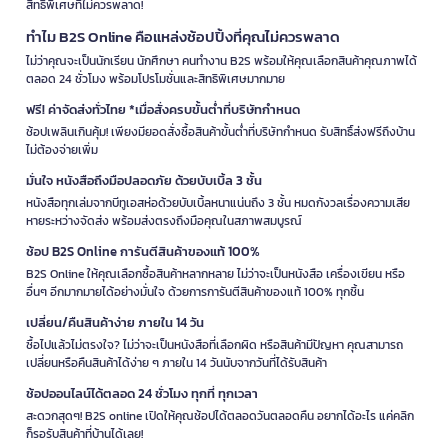
สิทธิพิเศษที่ไม่ควรพลาด!
ทำไม B2S Online คือแหล่งช้อปปิ้งที่คุณไม่ควรพลาด
ไม่ว่าคุณจะเป็นนักเรียน นักศึกษา คนทำงาน B2S พร้อมให้คุณเลือกสินค้าคุณภาพได้
ตลอด 24 ชั่วโมง พร้อมโปรโมชั่นและสิทธิพิเศษมากมาย
ฟรี! ค่าจัดส่งทั่วไทย *เมื่อสั่งครบขั้นต่ำที่บริษัทกำหนด
ช้อปเพลินเกินคุ้ม! เพียงมียอดสั่งซื้อสินค้าขั้นต่ำที่บริษัทกำหนด รับสิทธิ์ส่งฟรีถึงบ้าน
ไม่ต้องจ่ายเพิ่ม
มั่นใจ หนังสือถึงมือปลอดภัย ด้วยบับเบิ้ล 3 ชั้น
หนังสือทุกเล่มจากบีทูเอสห่อด้วยบับเบิ้ลหนาแน่นถึง 3 ชั้น หมดกังวลเรื่องความเสีย
หายระหว่างจัดส่ง พร้อมส่งตรงถึงมือคุณในสภาพสมบูรณ์
ช้อป B2S Online การันตีสินค้าของแท้ 100%
B2S Online ให้คุณเลือกซื้อสินค้าหลากหลาย ไม่ว่าจะเป็นหนังสือ เครื่องเขียน หรือ
อื่นๆ อีกมากมายได้อย่างมั่นใจ ด้วยการการันตีสินค้าของแท้ 100% ทุกชิ้น
เปลี่ยน/คืนสินค้าง่าย ภายใน 14 วัน
ซื้อไปแล้วไม่ตรงใจ? ไม่ว่าจะเป็นหนังสือที่เลือกผิด หรือสินค้ามีปัญหา คุณสามารถ
เปลี่ยนหรือคืนสินค้าได้ง่าย ๆ ภายใน 14 วันนับจากวันที่ได้รับสินค้า
ช้อปออนไลน์ได้ตลอด 24 ชั่วโมง ทุกที่ ทุกเวลา
สะดวกสุดๆ! B2S online เปิดให้คุณช้อปได้ตลอดวันตลอดคืน อยากได้อะไร แค่คลิก
ก็รอรับสินค้าที่บ้านได้เลย!