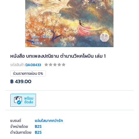
หนังสือ บทเพลงปณิธาน ตำนานวิหคโผบิน เล่ม 1
รหัสสินค้า
DA08433
ร่วมรายการผ่อน 0%
฿ 439.00
พร้อม
จัดส่ง
แจ่มใสมากกว่ารัก
แบรนด์
B2S
จำหน่ายโดย
B2S
ดำเนินการโดย