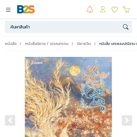
หนังสือ
หนังสือนิยาย / วรรณกรรม
นิยายจีน
หนังสือ บทเพลงปณิธาน ต
Previous slide
Ne