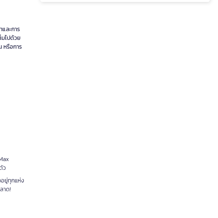
ษาและการ
ต็มไปด้วย
ุน หรือการ
(Max
ตัว
อยู่ทุกแห่ง
พลาด!