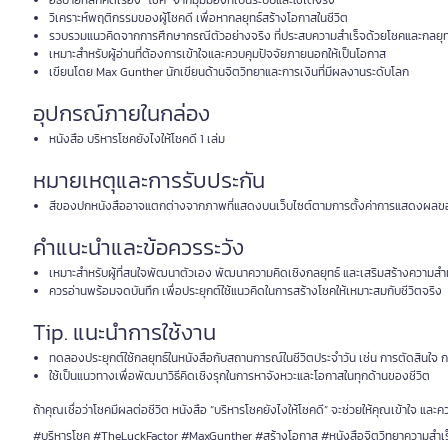
อธิบายหลักคิดเรื่อง “โชค” จากมุมมองที่เป็นระบบและใช้ได้จริง
วิเคราะห์พฤติกรรมของผู้โชคดี เพื่อหากลยุทธ์สร้างโอกาสในชีวิต
รวบรวมแนวคิดจากการศึกษากรณีตัวอย่างจริง ที่ประสบความสำเร็จด้วยโชคและกลยุท
เหมาะสำหรับผู้อ่านที่ต้องการเข้าใจและควบคุมปัจจัยภายนอกให้เป็นโอกาส
เขียนโดย Max Gunther นักเขียนด้านจิตวิทยาและการเงินที่มีผลงานระดับโลก
อุปกรณ์ภายในกล่อง
หนังสือ บริหารโชคยังไงให้โชคดี 1 เล่ม
หมายเหตุและการรับประกัน
สีของปกหนังสืออาจแตกต่างจากภาพที่แสดงบนเว็บไซต์ตามการตั้งค่าการแสดงผลข
คำแนะนำและข้อควรระวัง
เหมาะสำหรับผู้ที่สนใจพัฒนาตัวเอง พัฒนาความคิดเชิงกลยุทธ์ และเสริมสร้างความสำเร
ควรอ่านพร้อมจดบันทึก เพื่อประยุกต์ใช้แนวคิดในการสร้างโชคให้เหมาะสมกับชีวิตจริง
Tip. แนะนำการใช้งาน
ทดลองประยุกต์ใช้กลยุทธ์ในหนังสือกับสถานการณ์ในชีวิตประจำวัน เช่น การตัดสินใจ
ใช้เป็นแนวทางเพื่อพัฒนาวิธีคิดเชิงรุกในการหาจังหวะและโอกาสในทุกด้านของชีวิต
ถ้าคุณเชื่อว่าโชคมีผลต่อชีวิต หนังสือ “บริหารโชคยังไงให้โชคดี” จะช่วยให้คุณเข้าใจ และค
#บริหารโชค #TheLuckFactor #MaxGunther #สร้างโอกาส #หนังสือจิตวิทยาความสำเร