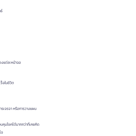
ธ์
องแต่ละหน้าจอ
็จในชีวิต
 การเจรจา หรือการวางแผน
วบคุมโชคได้มากกว่าที่เคยคิด
็จ