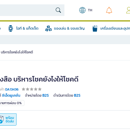
TH
อ
ไอที & แก็ตเจ็ต
ของเล่น & ของขวัญ
เครื่องเขียนและอุ
 บริหารโชคยังไงให้โชคดี
งสือ บริหารโชคยังไงให้โชคดี
นค้า
DA13436
ซีเอ็ดยูเคชั่น
B2S
B2S
์
จำหน่ายโดย
ดำเนินการโดย
มรายการผ่อน 0%
พร้อม
จัดส่ง