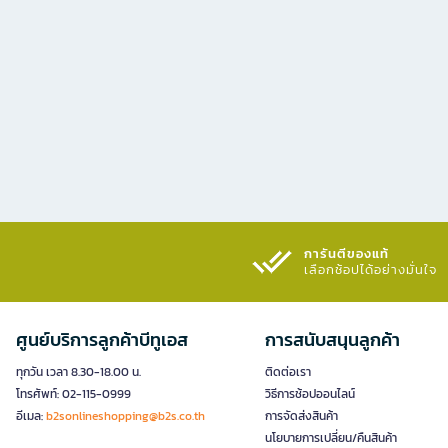
การันตีของแท้
เลือกช้อปได้อย่างมั่นใจ​
ศูนย์บริการลูกค้าบีทูเอส
การสนับสนุนลูกค้า
ทุกวัน เวลา 8.30-18.00 น.
ติดต่อเรา
โทรศัพท์: 02-115-0999
วิธีการช้อปออนไลน์
อีเมล:
b2sonlineshopping@b2s.co.th
การจัดส่งสินค้า
นโยบายการเปลี่ยน/คืนสินค้า