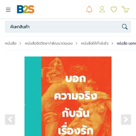
หนังสือ
หนังสือจิตวิทยา/พัฒนาตนเอง
หนังสือให้กำลังใจ
หนังสือ บอกค
Previous slide
Ne