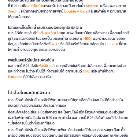
ของใช้ในบ้าน ไอเทมที่ช่วยให้ชีวิตสะดวกสบายขึ้น
ที่ B2S เรามี
ของใช้ในบ้าน
ครบครัน ไม่ว่าจะเป็นกาต้มน้ำ
Anitech
, เครื่องฟอกอากาศ
Xiaomi
, หน้ากากอนามัยทางการแพทย์
Double A Care
และสินค้าอื่น ๆ อีกมากมาย
ให้คุณเลือกสรร
ไอทีและแก็ดเจ็ต ล้ำสมัย ตอบโจทย์ทุกไลฟ์สไตล์
B2S ได้คัดสรรสินค้า
ไอทีและแก็ดเจ็ต
คุณภาพเยี่ยมมาให้คุณเลือกสรร เพื่อตอบโจทย์
ทุกไลฟ์สไตล์ดิจิทัล ไม่ว่าจะเป็น เครื่องทำลายเอกสาร
NEO
เพื่อความปลอดภัยของ
ข้อมูล, เอ็กซ์เทอนัลฮาร์ดดิสก์
WD
, หรือ คีย์บอร์ดไร้สายเมาส์คอมโบ
GEEZER
ที่ช่วย
ให้การทำงานของคุณสะดวกสบายยิ่งขึ้น
เฟอร์นิเจอร์ดีไซน์ครบฟังก์ชั่น
นอกจากนี้ B2S ยังมี
เฟอร์นิเจอร์
ครบทุกฟังก์ชันให้คุณได้เลือกสรรเพื่อตกแต่งบ้าน
และที่ทำงาน ไม่ว่าจะเป็นโต๊ะทำงานพับได้ จากแบรนด์
ONE
หรือ เก้าอี้ทำงาน
Furradec
ก็มีให้เลือกครบครัน
โปรโมชั่นและสิทธิพิเศษ
B2S จัดเต็มโปรโมชั่นและสิทธิพิเศษมากมายให้คุณเลือกช้อปออนไลน์ได้อย่างจุใจ
อัปเดตทุกเดือนกับแคมเปญลดราคาแรง
ทั้งสินค้าเครื่องเขียน หนังสือขายดี และไอเทมไลฟ์สไตล์สุดชิค พร้อมคูปองส่วนลด
และดีลพิเศษเมื่อช้อปผ่าน B2S.co.th เท่านั้น นอกจากนี้ B2S ยังใจดีส่งฟรีทั่วประเทศ
*เมื่อสั่งครบขั้นต่ำที่บริษัทกำหนด
B2S จัดเต็มโปรโมชั่นและสิทธิพิเศษเพียบ ช้อปออนไลน์ได้เลย! ลดแรงทุกเดือน ทั้ง
เครื่องเขียน หนังสือดัง ของไอเทมไลฟ์สไตล์สุดชิค พร้อมคูปองส่วนลดพิเศษเมื่อซื้อ