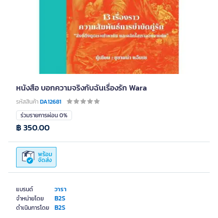
หนังสือ บอกความจริงกับฉันเรื่องรัก Wara
รหัสสินค้า
DA12681
ร่วมรายการผ่อน 0%
฿ 350.00
พร้อม
จัดส่ง
วารา
แบรนด์
B2S
จำหน่ายโดย
B2S
ดำเนินการโดย