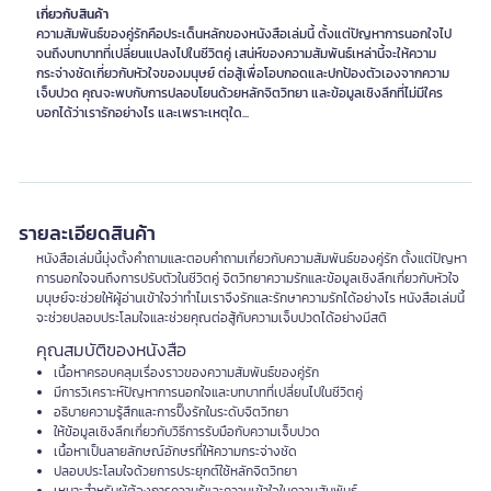
เกี่ยวกับสินค้า
ความสัมพันธ์ของคู่รักคือประเด็นหลักของหนังสือเล่มนี้ ตั้งแต่ปัญหาการนอกใจไป
จนถึงบทบาทที่เปลี่ยนแปลงไปในชีวิตคู่ เสน่ห์ของความสัมพันธ์เหล่านี้จะให้ความ
กระจ่างชัดเกี่ยวกับหัวใจของมนุษย์ ต่อสู้เพื่อโอบกอดและปกป้องตัวเองจากความ
เจ็บปวด คุณจะพบกับการปลอบโยนด้วยหลักจิตวิทยา และข้อมูลเชิงลึกที่ไม่มีใคร
บอกได้ว่าเรารักอย่างไร และเพราะเหตุใด...
รายละเอียดสินค้า
หนังสือเล่มนี้มุ่งตั้งคำถามและตอบคำถามเกี่ยวกับความสัมพันธ์ของคู่รัก ตั้งแต่ปัญหา
การนอกใจจนถึงการปรับตัวในชีวิตคู่ จิตวิทยาความรักและข้อมูลเชิงลึกเกี่ยวกับหัวใจ
มนุษย์จะช่วยให้ผู้อ่านเข้าใจว่าทำไมเราจึงรักและรักษาความรักได้อย่างไร หนังสือเล่มนี้
จะช่วยปลอบประโลมใจและช่วยคุณต่อสู้กับความเจ็บปวดได้อย่างมีสติ
คุณสมบัติของหนังสือ
เนื้อหาครอบคลุมเรื่องราวของความสัมพันธ์ของคู่รัก
มีการวิเคราะห์ปัญหาการนอกใจและบทบาทที่เปลี่ยนไปในชีวิตคู่
อธิบายความรู้สึกและการปิ๊งรักในระดับจิตวิทยา
ให้ข้อมูลเชิงลึกเกี่ยวกับวิธีการรับมือกับความเจ็บปวด
เนื้อหาเป็นลายลักษณ์อักษรที่ให้ความกระจ่างชัด
ปลอบประโลมใจด้วยการประยุกต์ใช้หลักจิตวิทยา