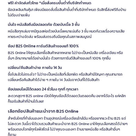
ฟรี! ค่าจัดส่งทั่วไทย *เมื่อสั่งครบขั้นต่ำที่บริษัทกำหนด
ช้อปเพลินเกินคุ้ม! เพียงมียอดสั่งซื้อสินค้าขั้นต่ำที่บริษัทกำหนด รับสิทธิ์ส่งฟรีถึงบ้าน
ไม่ต้องจ่ายเพิ่ม
มั่นใจ หนังสือถึงมือปลอดภัย ด้วยบับเบิ้ล 3 ชั้น
หนังสือทุกเล่มจากบีทูเอสห่อด้วยบับเบิ้ลหนาแน่นถึง 3 ชั้น หมดกังวลเรื่องความเสีย
หายระหว่างจัดส่ง พร้อมส่งตรงถึงมือคุณในสภาพสมบูรณ์
ช้อป B2S Online การันตีสินค้าของแท้ 100%
B2S Online ให้คุณเลือกซื้อสินค้าหลากหลาย ไม่ว่าจะเป็นหนังสือ เครื่องเขียน หรือ
อื่นๆ อีกมากมายได้อย่างมั่นใจ ด้วยการการันตีสินค้าของแท้ 100% ทุกชิ้น
เปลี่ยน/คืนสินค้าง่าย ภายใน 14 วัน
ซื้อไปแล้วไม่ตรงใจ? ไม่ว่าจะเป็นหนังสือที่เลือกผิด หรือสินค้ามีปัญหา คุณสามารถ
เปลี่ยนหรือคืนสินค้าได้ง่าย ๆ ภายใน 14 วันนับจากวันที่ได้รับสินค้า
ช้อปออนไลน์ได้ตลอด 24 ชั่วโมง ทุกที่ ทุกเวลา
สะดวกสุดๆ! B2S online เปิดให้คุณช้อปได้ตลอดวันตลอดคืน อยากได้อะไร แค่คลิก
ก็รอรับสินค้าที่บ้านได้เลย!
เลือกช้อปสินค้าแนะนำจาก B2S Online
สำหรับใครที่กำลังมองหา ร้านอุปกรณ์เครื่องเขียนใกล้ฉัน หรืออยากแวะร้าน B2S แต่
ไม่สะดวก วันนี้เราได้รวบรวมสินค้าแนะนำจาก B2S Online มาให้คุณเลือกสรรได้ง่ายๆ
พร้อมตอบโจทย์ทุกไลฟ์สไตล์ ไม่ว่าคุณจะมองหา ร้านขายหนังสือ หรือสินค้าอื่นๆ
ก็ตาม