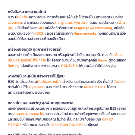
หนังสือหลากหลายสไตล์
B2S มี
หนังสือ
หลากหลายแนวจากสำนักพิมพ์ชั้นนำ ไม่ว่าจะเป็นนิยายยอดนิยมอย่าง
Lavender
, ตำราเรียนเข้มข้นของ
ดร. ศุภวัฒน์ พุกเจริญ
, นิตยสารอัปเดตจาก
เพ็ญ
บุญ
, หนังสือเด็กจาก
MIS
หนังสือจิตวิทยาจาก
Mugunghwa Publishing
, หนังสือ
พัฒนาตนเองจาก
KOOB
และวรรณกรรมจาก
Nanmeebooks
ทั้งหมดนี้สามารถซื้อ
ออนไลน์ได้อย่างง่ายดายเพียงคลิกเดียว
เครื่องเขียนคู่ใจ ทุกการสร้างสรรค์
มองหาปากกาดีๆ ดินสอหลากหลาย หรืออุปกรณ์สำนักงานครบครัน B2S มี
เครื่อง
เขียนและอุปกรณ์สำนักงาน
ให้เลือกมากมาย ตั้งแต่ปากกาลูกลื่น
Parker
ชุดดินสอกด
Rotring
ไปจนถึงกระดาษถ่ายเอกสาร
DOUBLE A
ให้คุณเลือกใช้ได้อย่างจุใจ
งานศิลป์ งานฝีมือ สร้างสรรค์ไม่รู้จบ
B2S จัดเต็มอุปกรณ์
ศิลปะและงานฝีมือ
สำหรับคนสร้างสรรค์ตัวจริง ทั้งสีไม้
Colleen
,
ขาตั้งไม้บนโต๊ะ
Pyramid
และอุปกรณ์ DIY ต่างๆ จาก
MONT MARTE
ให้คุณ
สร้างสรรค์ได้อย่างไร้ขีดจำกัด
ของเล่นและของขวัญ สุดพิเศษทุกเทศกาล
มองหาของเล่นเสริมพัฒนาการ หรือของขวัญสุดพิเศษสำหรับทุกโอกาส B2S เราคัด
สรร
ของเล่นและของขวัญ
หลากหลายสไตล์ เหมาะสำหรับทุกเพศทุกวัย สร้างความสุข
และรอยยิ้มให้กับคนพิเศษของคุณ ไม่ว่าจะเป็น กระเป๋าเก็บอุณหภูมิ
KAKAO
FRIENDS
หรือเกมจดหมายรัก
SIAM BOARDGAMES
เรามีครบ!