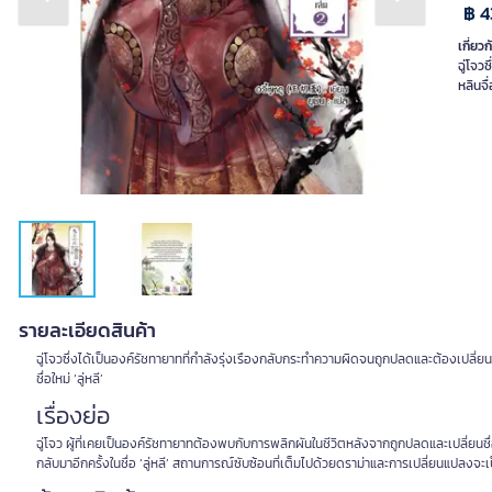
Previous slide
Next slide
฿ 4
เกี่ยวก
ฉู่โจว
หลินจื
รายละเอียดสินค้า
ฉู่โจวซึ่งได้เป็นองค์รัชทายาทที่กำลังรุ่งเรืองกลับกระทำความผิดจนถูกปลดและต้องเปลี่ยนชื่
ชื่อใหม่ ‘ลู่หลี’
เรื่องย่อ
ฉู่โจว ผู้ที่เคยเป็นองค์รัชทายาทต้องพบกับการพลิกผันในชีวิตหลังจากถูกปลดและเปลี่ยนชื่
กลับมาอีกครั้งในชื่อ ‘ลู่หลี’ สถานการณ์ซับซ้อนที่เต็มไปด้วยดราม่าและการเปลี่ยนแปลงจะเ