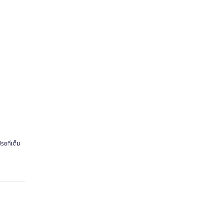
รยที่เต็ม