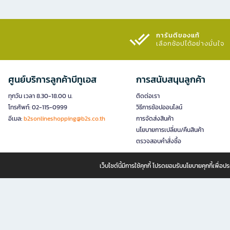
การันตีของแท้
เลือกช้อปได้อย่างมั่นใจ​
ศูนย์บริการลูกค้าบีทูเอส
การสนับสนุนลูกค้า
ทุกวัน เวลา 8.30-18.00 น.
ติดต่อเรา
โทรศัพท์: 02-115-0999
วิธีการช้อปออนไลน์
อีเมล:
b2sonlineshopping@b2s.co.th
การจัดส่งสินค้า
นโยบายการเปลี่ยน/คืนสินค้า
ตรวจสอบคำสั่งซื้อ
เว็บไซต์นี้มีการใช้คุกกี้ โปรดยอมรับนโยบายคุกกี้เพื่