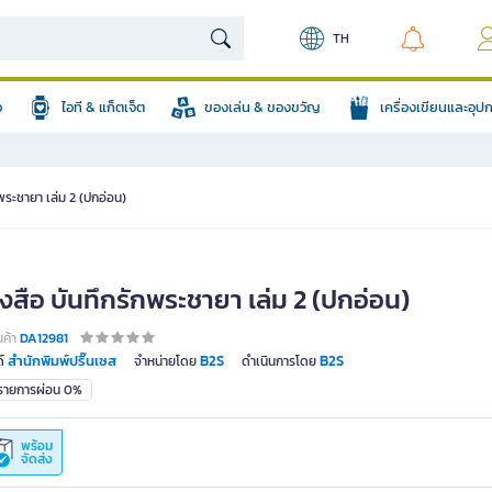
TH
อ
ไอที & แก็ตเจ็ต
ของเล่น & ของขวัญ
เครื่องเขียนและอุ
กพระชายา เล่ม 2 (ปกอ่อน)
งสือ บันทึกรักพระชายา เล่ม 2 (ปกอ่อน)
นค้า
DA12981
สำนักพิมพ์ปริ๊นเซส
B2S
B2S
์
จำหน่ายโดย
ดำเนินการโดย
มรายการผ่อน 0%
พร้อม
จัดส่ง