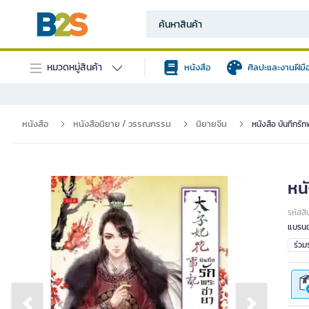
หมวดหมู่สินค้า
หนังสือ
ศิลปะและงานฝีมื
หนังสือ
หนังสือนิยาย / วรรณกรรม
นิยายจีน
หนังสือ บันทึกรั
หนั
รหัสสิ
แบรนด
ร่ว