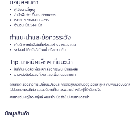
ข้อมูลสินค้า
ผู้เขียน: อวี้หูหลู
สำนักพิมพ์: ปริ๊นเซส/Princess
ISBN : 9786160052295
จำนวนหน้า: 544 หน้า
คำแนะนำและข้อควรระวัง
เก็บรักษาหนังสือในที่แห้งและห่างจากแสงแดด
ระวังอย่าให้หนังสือโดนน้ำหรือความชื้น
Tip. เทคนิคเล็กๆ ที่แนะนำ
ใช้ที่คั่นหนังสือเพื่อหลีกเลี่ยงการพับหน้าหนังสือ
อ่านหนังสือในแสงที่เหมาะสมเพื่อถนอมสายตา
ถ่ายทอดเรื่องราวการเปลี่ยนแปลงและการต่อสู้ในชีวิตของฉู่โจวและลู่หลี ค้นพบแรงบันดาลใจ
ไปด้วยความระทึกใจ และนวนิยายที่ไม่ควรพลาดสำหรับผู้ที่รักนิยายจีน
#นิยายจีน #ฉู่โจว #ลู่หลี #แนะนำหนังสือใหม่ #นิยายดราม่า
ข้อมูลสินค้า