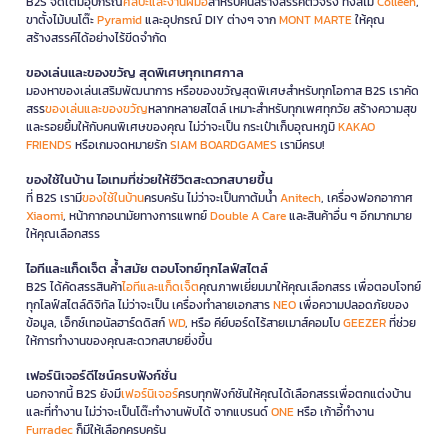
B2S จัดเต็มอุปกรณ์
ศิลปะและงานฝีมือ
สำหรับคนสร้างสรรค์ตัวจริง ทั้งสีไม้
Colleen
,
ขาตั้งไม้บนโต๊ะ
Pyramid
และอุปกรณ์ DIY ต่างๆ จาก
MONT MARTE
ให้คุณ
สร้างสรรค์ได้อย่างไร้ขีดจำกัด
ของเล่นและของขวัญ สุดพิเศษทุกเทศกาล
มองหาของเล่นเสริมพัฒนาการ หรือของขวัญสุดพิเศษสำหรับทุกโอกาส B2S เราคัด
สรร
ของเล่นและของขวัญ
หลากหลายสไตล์ เหมาะสำหรับทุกเพศทุกวัย สร้างความสุข
และรอยยิ้มให้กับคนพิเศษของคุณ ไม่ว่าจะเป็น กระเป๋าเก็บอุณหภูมิ
KAKAO
FRIENDS
หรือเกมจดหมายรัก
SIAM BOARDGAMES
เรามีครบ!
ของใช้ในบ้าน ไอเทมที่ช่วยให้ชีวิตสะดวกสบายขึ้น
ที่ B2S เรามี
ของใช้ในบ้าน
ครบครัน ไม่ว่าจะเป็นกาต้มน้ำ
Anitech
, เครื่องฟอกอากาศ
Xiaomi
, หน้ากากอนามัยทางการแพทย์
Double A Care
และสินค้าอื่น ๆ อีกมากมาย
ให้คุณเลือกสรร
ไอทีและแก็ดเจ็ต ล้ำสมัย ตอบโจทย์ทุกไลฟ์สไตล์
B2S ได้คัดสรรสินค้า
ไอทีและแก็ดเจ็ต
คุณภาพเยี่ยมมาให้คุณเลือกสรร เพื่อตอบโจทย์
ทุกไลฟ์สไตล์ดิจิทัล ไม่ว่าจะเป็น เครื่องทำลายเอกสาร
NEO
เพื่อความปลอดภัยของ
ข้อมูล, เอ็กซ์เทอนัลฮาร์ดดิสก์
WD
, หรือ คีย์บอร์ดไร้สายเมาส์คอมโบ
GEEZER
ที่ช่วย
ให้การทำงานของคุณสะดวกสบายยิ่งขึ้น
เฟอร์นิเจอร์ดีไซน์ครบฟังก์ชั่น
นอกจากนี้ B2S ยังมี
เฟอร์นิเจอร์
ครบทุกฟังก์ชันให้คุณได้เลือกสรรเพื่อตกแต่งบ้าน
และที่ทำงาน ไม่ว่าจะเป็นโต๊ะทำงานพับได้ จากแบรนด์
ONE
หรือ เก้าอี้ทำงาน
Furradec
ก็มีให้เลือกครบครัน