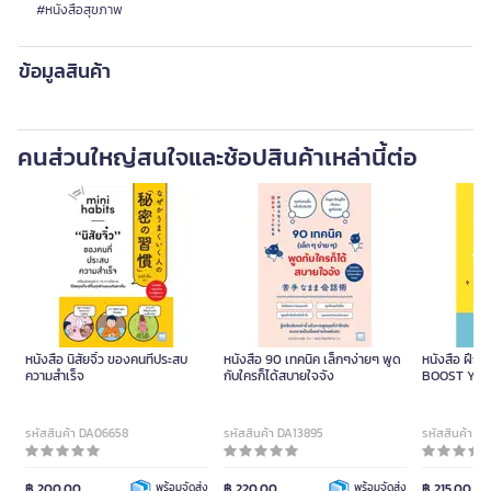
#หนังสือสุขภาพ
ข้อมูลสินค้า
คนส่วนใหญ่สนใจและช้อปสินค้าเหล่านี้ต่อ
หนังสือ นิสัยจิ๋ว ของคนที่ประสบ
หนังสือ 90 เทคนิค เล็กๆง่ายๆ พูด
หนังสือ ฝึกส
ความสำเร็จ
กับใครก็ได้สบายใจจัง
BOOST YOU
รหัสสินค้า DA06658
รหัสสินค้า DA13895
รหัสสินค้า D
฿ 200.00
พร้อมจัดส่ง
฿ 220.00
พร้อมจัดส่ง
฿ 215.00