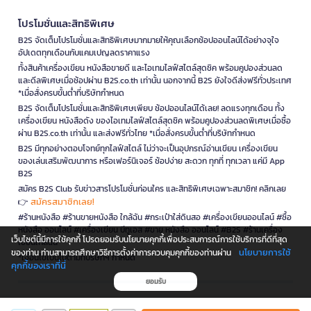
โปรโมชั่นและสิทธิพิเศษ
B2S จัดเต็มโปรโมชั่นและสิทธิพิเศษมากมายให้คุณเลือกช้อปออนไลน์ได้อย่างจุใจ
อัปเดตทุกเดือนกับแคมเปญลดราคาแรง
ทั้งสินค้าเครื่องเขียน หนังสือขายดี และไอเทมไลฟ์สไตล์สุดชิค พร้อมคูปองส่วนลด
และดีลพิเศษเมื่อช้อปผ่าน B2S.co.th เท่านั้น นอกจากนี้ B2S ยังใจดีส่งฟรีทั่วประเทศ
*เมื่อสั่งครบขั้นต่ำที่บริษัทกำหนด
B2S จัดเต็มโปรโมชั่นและสิทธิพิเศษเพียบ ช้อปออนไลน์ได้เลย! ลดแรงทุกเดือน ทั้ง
เครื่องเขียน หนังสือดัง ของไอเทมไลฟ์สไตล์สุดชิค พร้อมคูปองส่วนลดพิเศษเมื่อซื้อ
ผ่าน B2S.co.th เท่านั้น และส่งฟรีทั่วไทย *เมื่อสั่งครบขั้นต่ำที่บริษัทกำหนด
B2S มีทุกอย่างตอบโจทย์ทุกไลฟ์สไตล์ ไม่ว่าจะเป็นอุปกรณ์อ่านเขียน เครื่องเขียน
ของเล่นเสริมพัฒนาการ หรือเฟอร์นิเจอร์ ช้อปง่าย สะดวก ทุกที่ ทุกเวลา แค่มี App
B2S
สมัคร B2S Club รับข่าวสารโปรโมชั่นก่อนใคร และสิทธิพิเศษเฉพาะสมาชิก! คลิกเลย
สมัครสมาชิกเลย!
👉
#ร้านหนังสือ #ร้านขายหนังสือ ใกล้ฉัน #กระเป๋าใส่ดินสอ #เครื่องเขียนออนไลน์ #ซื้อ
หนังสือ ออนไลน์ #เครื่องเขียน บีทูเอส #ขาย หนังสือ ออนไลน์ #B2S #ร้านเครื่อง
เว็บไซต์นี้มีการใช้คุกกี้ โปรดยอมรับนโยบายคุกกี้เพื่อประสบการณ์การใช้บริการที่ดีที่สุด
เขียนใกล้ฉัน
นโยบายการใช้
ของท่าน ท่านสามารถศึกษาวิธีการตั้งค่าการควบคุมคุกกี้ของท่านผ่าน
*เงื่อนไขเป็นไปตามที่บริษัทฯ กำหนด
คุกกี้ของเราที่นี่
ยอมรับ
is a company operating under