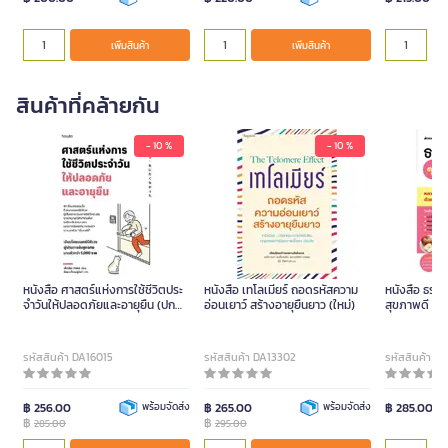
เพิ่มสินค้า
เพิ่มสินค้า
สินค้าที่คล้ายกัน
- 10 %
- 10 %
หนังสือ ศาสตร์แห่งการใช้ชีวิตประ
หนังสือ เทโลเมียร์ ถอดรหัสความ
หนังสือ ธรรม
จําวันให้ปลอดภัยและอายุยืน (ปก
อ่อนเยาว์ สร้างอายุยืนยาว (ใหม่)
สุขภาพดี ฉบ
อ่อน)
รหัสสินค้า DA16015
รหัสสินค้า DA13302
รหัสสินค้า D
฿ 256.00
พร้อมจัดส่ง
฿ 265.00
พร้อมจัดส่ง
฿ 285.00
฿
฿
285.00
295.00