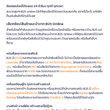
ช้อปออนไลน์ได้ตลอด 24 ชั่วโมง ทุกที่ ทุกเวลา
สะดวกสุดๆ! B2S online เปิดให้คุณช้อปได้ตลอดวันตลอดคืน อยากได้อะไร แค่คลิก
ก็รอรับสินค้าที่บ้านได้เลย!
เลือกช้อปสินค้าแนะนำจาก B2S Online
สำหรับใครที่กำลังมองหา ร้านอุปกรณ์เครื่องเขียนใกล้ฉัน หรืออยากแวะร้าน B2S แต่
ไม่สะดวก วันนี้เราได้รวบรวมสินค้าแนะนำจาก B2S Online มาให้คุณเลือกสรรได้ง่ายๆ
พร้อมตอบโจทย์ทุกไลฟ์สไตล์ ไม่ว่าคุณจะมองหา ร้านขายหนังสือ หรือสินค้าอื่นๆ
ก็ตาม
หนังสือหลากหลายสไตล์
B2S มี
หนังสือ
หลากหลายแนวจากสำนักพิมพ์ชั้นนำ ไม่ว่าจะเป็นนิยายยอดนิยมอย่าง
Lavender
, ตำราเรียนเข้มข้นของ
ดร. ศุภวัฒน์ พุกเจริญ
, นิตยสารอัปเดตจาก
เพ็ญ
บุญ
, หนังสือเด็กจาก
MIS
หนังสือจิตวิทยาจาก
Mugunghwa Publishing
, หนังสือ
พัฒนาตนเองจาก
KOOB
และวรรณกรรมจาก
Nanmeebooks
ทั้งหมดนี้สามารถซื้อ
ออนไลน์ได้อย่างง่ายดายเพียงคลิกเดียว
เครื่องเขียนคู่ใจ ทุกการสร้างสรรค์
มองหาปากกาดีๆ ดินสอหลากหลาย หรืออุปกรณ์สำนักงานครบครัน B2S มี
เครื่อง
เขียนและอุปกรณ์สำนักงาน
ให้เลือกมากมาย ตั้งแต่ปากกาลูกลื่น
Parker
ชุดดินสอกด
Rotring
ไปจนถึงกระดาษถ่ายเอกสาร
DOUBLE A
ให้คุณเลือกใช้ได้อย่างจุใจ
งานศิลป์ งานฝีมือ สร้างสรรค์ไม่รู้จบ