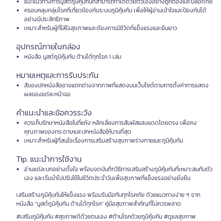
แนะแนวทางการบูสต์ภูมิคุ้มกันที่สามารถทำได้ด้วยตัวเองอย่างถูกต้องและปลอดภัย
ครอบคลุมกลุ่มโรคที่เกี่ยวข้องกับระบบภูมิคุ้มกัน เพื่อให้ผู้อ่านเข้าใจและป้องกันได้
อย่างมีประสิทธิภาพ
เหมาะสำหรับผู้ที่ใส่ใจสุขภาพและต้องการมีชีวิตที่แข็งแรงและยืนยาว
อุปกรณ์ภายในกล่อง
หนังสือ บูสต์ภูมิคุ้มกัน ต้านได้ทุกโรค 1 เล่ม
หมายเหตุและการรับประกัน
สีของปกหนังสืออาจแตกต่างจากภาพที่แสดงบนเว็บไซต์ตามการตั้งค่าการแสดง
ผลของแต่ละหน้าจอ
คำแนะนำและข้อควรระวัง
ควรเก็บรักษาหนังสือในที่แห้ง หลีกเลี่ยงการสัมผัสแสงแดดโดยตรง เพื่อคง
คุณภาพของกระดาษและปกหนังสือให้นานที่สุด
เหมาะสำหรับผู้ที่สนใจเรื่องการเสริมสร้างสุขภาพร่างกายและภูมิคุ้มกัน
Tip. แนะนำการใช้งาน
อ่านแต่ละบทอย่างตั้งใจ พร้อมจดบันทึกวิธีการเสริมสร้างภูมิคุ้มกันที่เหมาะสมกับตัว
เอง และเริ่มนำไปปรับใช้ในชีวิตประจำวันเพื่อสุขภาพที่แข็งแรงอย่างยั่งยืน
เสริมสร้างภูมิคุ้มกันให้แข็งแรง พร้อมรับมือกับทุกโรคภัย ด้วยแนวทางง่าย ๆ จาก
หนังสือ "บูสต์ภูมิคุ้มกัน ต้านได้ทุกโรค" คู่มือสุขภาพสำคัญที่ไม่ควรพลาด
#เสริมภูมิคุ้มกัน #สุขภาพดีด้วยตนเอง #ต้านโรคด้วยภูมิคุ้มกัน #ดูแลสุขภาพ