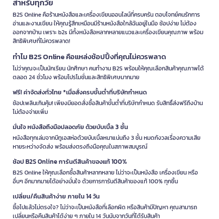
สำหรับทุกวัย
B2S Online คือร้านหนังสือและเครื่องเขียนออนไลน์ที่ครบครัน ตอบโจทย์คนรักการ
อ่านและงานเขียน ให้คุณรู้สึกเหมือนมีร้านหนังสือใกล้ฉันอยู่ในมือ ช้อปง่าย ไม่ต้อง
ออกจากบ้าน เพราะ b2s มีทั้งหนังสือหลากหลายแนวและเครื่องเขียนคุณภาพ พร้อม
สิทธิพิเศษที่ไม่ควรพลาด!
ทำไม B2S Online คือแหล่งช้อปปิ้งที่คุณไม่ควรพลาด
ไม่ว่าคุณจะเป็นนักเรียน นักศึกษา คนทำงาน B2S พร้อมให้คุณเลือกสินค้าคุณภาพได้
ตลอด 24 ชั่วโมง พร้อมโปรโมชั่นและสิทธิพิเศษมากมาย
ฟรี! ค่าจัดส่งทั่วไทย *เมื่อสั่งครบขั้นต่ำที่บริษัทกำหนด
ช้อปเพลินเกินคุ้ม! เพียงมียอดสั่งซื้อสินค้าขั้นต่ำที่บริษัทกำหนด รับสิทธิ์ส่งฟรีถึงบ้าน
ไม่ต้องจ่ายเพิ่ม
มั่นใจ หนังสือถึงมือปลอดภัย ด้วยบับเบิ้ล 3 ชั้น
หนังสือทุกเล่มจากบีทูเอสห่อด้วยบับเบิ้ลหนาแน่นถึง 3 ชั้น หมดกังวลเรื่องความเสีย
หายระหว่างจัดส่ง พร้อมส่งตรงถึงมือคุณในสภาพสมบูรณ์
ช้อป B2S Online การันตีสินค้าของแท้ 100%
B2S Online ให้คุณเลือกซื้อสินค้าหลากหลาย ไม่ว่าจะเป็นหนังสือ เครื่องเขียน หรือ
อื่นๆ อีกมากมายได้อย่างมั่นใจ ด้วยการการันตีสินค้าของแท้ 100% ทุกชิ้น
เปลี่ยน/คืนสินค้าง่าย ภายใน 14 วัน
ซื้อไปแล้วไม่ตรงใจ? ไม่ว่าจะเป็นหนังสือที่เลือกผิด หรือสินค้ามีปัญหา คุณสามารถ
เปลี่ยนหรือคืนสินค้าได้ง่าย ๆ ภายใน 14 วันนับจากวันที่ได้รับสินค้า