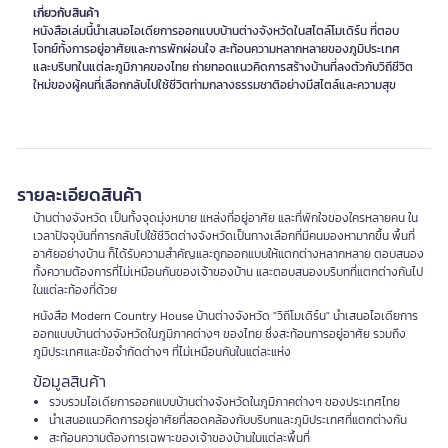
เกี่ยวกับสินค้า
หนังสือเล่มนี้นำเสนอไอเดียการออกแบบบ้านต่างจังหวัดในสไตล์โมเดิร์น ที่ตอบ
โจทย์ทั้งการอยู่อาศัยและการพักผ่อนใจ สะท้อนความหลากหลายของภูมิประเทศ
และบริบทในแต่ละภูมิภาคของไทย ถ่ายทอดแนวคิดการสร้างบ้านที่ลงตัวกับวิถีชีวิต
ใหม่ของผู้คนที่เลือกกลับไปใช้ชีวิตท่ามกลางธรรมชาติอย่างมีสไตล์และความสุข
รายละเอียดสินค้า
บ้านต่างจังหวัด เป็นทั้งจุดมุ่งหมาย แหล่งที่อยู่อาศัย และที่พักใจของใครหลายคน ใน
เวลาปัจจุบันที่การกลับไปใช้ชีวิตต่างจังหวัดเป็นทางเลือกที่มีคนมองหามากขึ้น พื้นที่
อาศัยอย่างบ้าน ก็ได้รับความสำคัญและถูกออกแบบให้แตกต่างหลากหลาย ตอบสนอง
ทั้งความต้องการที่ไม่เหมือนกันของเจ้าของบ้าน และตอบสนองบริบทที่แตกต่างกันไป
ในแต่ละท้องที่ด้วย
หนังสือ Modern Country House บ้านต่างจังหวัด "วิถีโมเดิร์น" นำเสนอไอเดียการ
ออกแบบบ้านต่างจังหวัดในภูมิภาคต่างๆ ของไทย ซึ่งสะท้อนการอยู่อาศัย รวมถึง
ภูมิประเทศและข้อจำกัดต่างๆ ที่ไม่เหมือนกันในแต่ละแห่ง
ข้อมูลสินค้า
รวบรวมไอเดียการออกแบบบ้านต่างจังหวัดในภูมิภาคต่างๆ ของประเทศไทย
นำเสนอแนวคิดการอยู่อาศัยที่สอดคล้องกับบริบทและภูมิประเทศที่แตกต่างกัน
สะท้อนความต้องการเฉพาะของเจ้าของบ้านในแต่ละพื้นที่