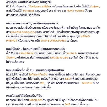
งานศิลป์ งานฝีมือ สร้างสรรค์ไม่รู้จบ
B2S จัดเต็มอุปกรณ์
ศิลปะและงานฝีมือ
สำหรับคนสร้างสรรค์ตัวจริง ทั้งสีไม้
Colleen
,
ขาตั้งไม้บนโต๊ะ
Pyramid
และอุปกรณ์ DIY ต่างๆ จาก
MONT MARTE
ให้คุณ
สร้างสรรค์ได้อย่างไร้ขีดจำกัด
ของเล่นและของขวัญ สุดพิเศษทุกเทศกาล
มองหาของเล่นเสริมพัฒนาการ หรือของขวัญสุดพิเศษสำหรับทุกโอกาส B2S เราคัด
สรร
ของเล่นและของขวัญ
หลากหลายสไตล์ เหมาะสำหรับทุกเพศทุกวัย สร้างความสุข
และรอยยิ้มให้กับคนพิเศษของคุณ ไม่ว่าจะเป็น กระเป๋าเก็บอุณหภูมิ
KAKAO
FRIENDS
หรือเกมจดหมายรัก
SIAM BOARDGAMES
เรามีครบ!
ของใช้ในบ้าน ไอเทมที่ช่วยให้ชีวิตสะดวกสบายขึ้น
ที่ B2S เรามี
ของใช้ในบ้าน
ครบครัน ไม่ว่าจะเป็นกาต้มน้ำ
Anitech
, เครื่องฟอกอากาศ
Xiaomi
, หน้ากากอนามัยทางการแพทย์
Double A Care
และสินค้าอื่น ๆ อีกมากมาย
ให้คุณเลือกสรร
ไอทีและแก็ดเจ็ต ล้ำสมัย ตอบโจทย์ทุกไลฟ์สไตล์
B2S ได้คัดสรรสินค้า
ไอทีและแก็ดเจ็ต
คุณภาพเยี่ยมมาให้คุณเลือกสรร เพื่อตอบโจทย์
ทุกไลฟ์สไตล์ดิจิทัล ไม่ว่าจะเป็น เครื่องทำลายเอกสาร
NEO
เพื่อความปลอดภัยของ
ข้อมูล, เอ็กซ์เทอนัลฮาร์ดดิสก์
WD
, หรือ คีย์บอร์ดไร้สายเมาส์คอมโบ
GEEZER
ที่ช่วย
ให้การทำงานของคุณสะดวกสบายยิ่งขึ้น
เฟอร์นิเจอร์ดีไซน์ครบฟังก์ชั่น
นอกจากนี้ B2S ยังมี
เฟอร์นิเจอร์
ครบทุกฟังก์ชันให้คุณได้เลือกสรรเพื่อตกแต่งบ้าน
และที่ทำงาน ไม่ว่าจะเป็นโต๊ะทำงานพับได้ จากแบรนด์
ONE
หรือ เก้าอี้ทำงาน