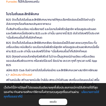
Furradec
ก็มีให้เลือกครบครัน
โปรโมชั่นและสิทธิพิเศษ
B2S จัดเต็มโปรโมชั่นและสิทธิพิเศษมากมายให้คุณเลือกช้อปออนไลน์ได้อย่างจุใจ
อัปเดตทุกเดือนกับแคมเปญลดราคาแรง
ทั้งสินค้าเครื่องเขียน หนังสือขายดี และไอเทมไลฟ์สไตล์สุดชิค พร้อมคูปองส่วนลด
และดีลพิเศษเมื่อช้อปผ่าน B2S.co.th เท่านั้น นอกจากนี้ B2S ยังใจดีส่งฟรีทั่วประเทศ
*เมื่อสั่งครบขั้นต่ำที่บริษัทกำหนด
B2S จัดเต็มโปรโมชั่นและสิทธิพิเศษเพียบ ช้อปออนไลน์ได้เลย! ลดแรงทุกเดือน ทั้ง
เครื่องเขียน หนังสือดัง ของไอเทมไลฟ์สไตล์สุดชิค พร้อมคูปองส่วนลดพิเศษเมื่อซื้อ
ผ่าน B2S.co.th เท่านั้น และส่งฟรีทั่วไทย *เมื่อสั่งครบขั้นต่ำที่บริษัทกำหนด
B2S มีทุกอย่างตอบโจทย์ทุกไลฟ์สไตล์ ไม่ว่าจะเป็นอุปกรณ์อ่านเขียน เครื่องเขียน
ของเล่นเสริมพัฒนาการ หรือเฟอร์นิเจอร์ ช้อปง่าย สะดวก ทุกที่ ทุกเวลา แค่มี App
B2S
สมัคร B2S Club รับข่าวสารโปรโมชั่นก่อนใคร และสิทธิพิเศษเฉพาะสมาชิก! คลิกเลย
สมัครสมาชิกเลย!
👉
#ร้านหนังสือ #ร้านขายหนังสือ ใกล้ฉัน #กระเป๋าใส่ดินสอ #เครื่องเขียนออนไลน์ #ซื้อ
หนังสือ ออนไลน์ #เครื่องเขียน บีทูเอส #ขาย หนังสือ ออนไลน์ #B2S #ร้านเครื่อง
เว็บไซต์นี้มีการใช้คุกกี้ โปรดยอมรับนโยบายคุกกี้เพื่อประสบการณ์การใช้บริการที่ดีที่สุด
เขียนใกล้ฉัน
นโยบายการใช้
ของท่าน ท่านสามารถศึกษาวิธีการตั้งค่าการควบคุมคุกกี้ของท่านผ่าน
*เงื่อนไขเป็นไปตามที่บริษัทฯ กำหนด
คุกกี้ของเราที่นี่
ยอมรับ