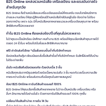
B2S Online แหล่งรวมหนังสือ เครื่องเขียน และแรงบันดาลใจ
สำหรับทุกวัย
B2S Online คือร้านหนังสือและเครื่องเขียนออนไลน์ที่ครบครัน ตอบโจทย์คนรักการ
อ่านและงานเขียน ให้คุณรู้สึกเหมือนมีร้านหนังสือใกล้ฉันอยู่ในมือ ช้อปง่าย ไม่ต้อง
ออกจากบ้าน เพราะ b2s มีทั้งหนังสือหลากหลายแนวและเครื่องเขียนคุณภาพ พร้อม
สิทธิพิเศษที่ไม่ควรพลาด!
ทำไม B2S Online คือแหล่งช้อปปิ้งที่คุณไม่ควรพลาด
ไม่ว่าคุณจะเป็นนักเรียน นักศึกษา คนทำงาน B2S พร้อมให้คุณเลือกสินค้าคุณภาพได้
ตลอด 24 ชั่วโมง พร้อมโปรโมชั่นและสิทธิพิเศษมากมาย
ฟรี! ค่าจัดส่งทั่วไทย *เมื่อสั่งครบขั้นต่ำที่บริษัทกำหนด
ช้อปเพลินเกินคุ้ม! เพียงมียอดสั่งซื้อสินค้าขั้นต่ำที่บริษัทกำหนด รับสิทธิ์ส่งฟรีถึงบ้าน
ไม่ต้องจ่ายเพิ่ม
มั่นใจ หนังสือถึงมือปลอดภัย ด้วยบับเบิ้ล 3 ชั้น
หนังสือทุกเล่มจากบีทูเอสห่อด้วยบับเบิ้ลหนาแน่นถึง 3 ชั้น หมดกังวลเรื่องความเสีย
หายระหว่างจัดส่ง พร้อมส่งตรงถึงมือคุณในสภาพสมบูรณ์
ช้อป B2S Online การันตีสินค้าของแท้ 100%
B2S Online ให้คุณเลือกซื้อสินค้าหลากหลาย ไม่ว่าจะเป็นหนังสือ เครื่องเขียน หรือ
อื่นๆ อีกมากมายได้อย่างมั่นใจ ด้วยการการันตีสินค้าของแท้ 100% ทุกชิ้น
เปลี่ยน/คืนสินค้าง่าย ภายใน 14 วัน