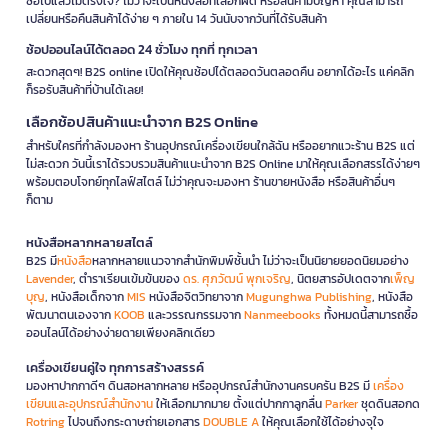
ซื้อไปแล้วไม่ตรงใจ? ไม่ว่าจะเป็นหนังสือที่เลือกผิด หรือสินค้ามีปัญหา คุณสามารถ
เปลี่ยนหรือคืนสินค้าได้ง่าย ๆ ภายใน 14 วันนับจากวันที่ได้รับสินค้า
ช้อปออนไลน์ได้ตลอด 24 ชั่วโมง ทุกที่ ทุกเวลา
สะดวกสุดๆ! B2S online เปิดให้คุณช้อปได้ตลอดวันตลอดคืน อยากได้อะไร แค่คลิก
ก็รอรับสินค้าที่บ้านได้เลย!
เลือกช้อปสินค้าแนะนำจาก B2S Online
สำหรับใครที่กำลังมองหา ร้านอุปกรณ์เครื่องเขียนใกล้ฉัน หรืออยากแวะร้าน B2S แต่
ไม่สะดวก วันนี้เราได้รวบรวมสินค้าแนะนำจาก B2S Online มาให้คุณเลือกสรรได้ง่ายๆ
พร้อมตอบโจทย์ทุกไลฟ์สไตล์ ไม่ว่าคุณจะมองหา ร้านขายหนังสือ หรือสินค้าอื่นๆ
ก็ตาม
หนังสือหลากหลายสไตล์
B2S มี
หนังสือ
หลากหลายแนวจากสำนักพิมพ์ชั้นนำ ไม่ว่าจะเป็นนิยายยอดนิยมอย่าง
Lavender
, ตำราเรียนเข้มข้นของ
ดร. ศุภวัฒน์ พุกเจริญ
, นิตยสารอัปเดตจาก
เพ็ญ
บุญ
, หนังสือเด็กจาก
MIS
หนังสือจิตวิทยาจาก
Mugunghwa Publishing
, หนังสือ
พัฒนาตนเองจาก
KOOB
และวรรณกรรมจาก
Nanmeebooks
ทั้งหมดนี้สามารถซื้อ
ออนไลน์ได้อย่างง่ายดายเพียงคลิกเดียว
เครื่องเขียนคู่ใจ ทุกการสร้างสรรค์
มองหาปากกาดีๆ ดินสอหลากหลาย หรืออุปกรณ์สำนักงานครบครัน B2S มี
เครื่อง
เขียนและอุปกรณ์สำนักงาน
ให้เลือกมากมาย ตั้งแต่ปากกาลูกลื่น
Parker
ชุดดินสอกด
Rotring
ไปจนถึงกระดาษถ่ายเอกสาร
DOUBLE A
ให้คุณเลือกใช้ได้อย่างจุใจ