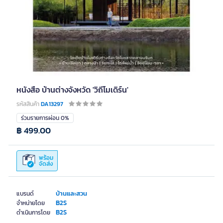
หนังสือ บ้านต่างจังหวัด 'วิถีโมเดิร์น'
รหัสสินค้า
DA13297
ร่วมรายการผ่อน 0%
฿ 499.00
พร้อม
จัดส่ง
บ้านและสวน
แบรนด์
B2S
จำหน่ายโดย
B2S
ดำเนินการโดย