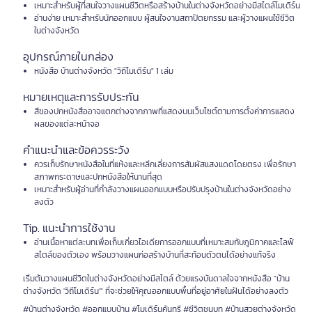
เหมาะสำหรับผู้ที่สนใจวางแผนชีวิตหรือสร้างบ้านในต่างจังหวัดอย่างมีสไตล์โมเดิร์น
อ่านง่าย เหมาะสำหรับนักออกแบบ ผู้สนใจงานสถาปัตยกรรม และผู้วางแผนใช้ชีวิต
ในต่างจังหวัด
อุปกรณ์ภายในกล่อง
หนังสือ บ้านต่างจังหวัด "วิถีโมเดิร์น" 1 เล่ม
หมายเหตุและการรับประกัน
สีของปกหนังสืออาจแตกต่างจากภาพที่แสดงบนเว็บไซต์ตามการตั้งค่าการแสดง
ผลของแต่ละหน้าจอ
คำแนะนำและข้อควรระวัง
ควรเก็บรักษาหนังสือในที่แห้งและหลีกเลี่ยงการสัมผัสแสงแดดโดยตรง เพื่อรักษา
สภาพกระดาษและปกหนังสือให้นานที่สุด
เหมาะสำหรับผู้อ่านที่กำลังวางแผนออกแบบหรือปรับปรุงบ้านในต่างจังหวัดอย่าง
ลงตัว
Tip. แนะนำการใช้งาน
อ่านเนื้อหาแต่ละบทเพื่อเก็บเกี่ยวไอเดียการออกแบบที่เหมาะสมกับภูมิภาคและไลฟ์
สไตล์ของตัวเอง พร้อมวางแผนก่อสร้างบ้านที่สะท้อนตัวตนได้อย่างแท้จริง
เริ่มต้นวางแผนชีวิตในต่างจังหวัดอย่างมีสไตล์ ด้วยแรงบันดาลใจจากหนังสือ "บ้าน
ต่างจังหวัด 'วิถีโมเดิร์น'" ที่จะช่วยให้คุณออกแบบพื้นที่อยู่อาศัยในฝันได้อย่างลงตัว
#บ้านต่างจังหวัด #ออกแบบบ้าน #โมเดิร์นคันทรี #ชีวิตชนบท #บ้านสวยต่างจังหวัด