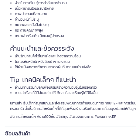
ง่ายในการเรียนรู้การลำดับและจำนวน
เนื้อหาน่าสนใจและเข้าใจง่าย
ภาพประกอบที่สวยงาม
จำนวนหน้าไม่ระบุ
ขนาดของหนังสือไม่ระบุ
กระดาษคุณภาพสูง
เหมาะสำหรับเด็กเล็กและผู้ปกครอง
คำแนะนำและข้อควรระวัง
เก็บรักษาสินค้าไว้ในที่แห้งและห่างจากความร้อน
ไม่ควรหันหน้าปกหนังสือเข้าหาแสงแดด
ใช้ผ้าแห้งสะอาดทำความสะอาดฝุ่นที่เกาะบนหน้าหนังสือ
Tip. เทคนิคเล็กๆ ที่แนะนำ
อ่านนิทานร่วมกับลูกเพื่อเสริมสร้างความอบอุ่นในครอบครัว
การเล่าเรื่องที่มีสีสันจะช่วยให้เด็กสนใจและเรียนรู้ได้ดียิ่งขึ้น
นิทานสำหรับเด็กที่สนุกสนานและส่งเสริมพัฒนาการด้านจินตนาการ ทักษะ EF และการเรียนรู
ครอบครัว สั่งซื้อนิทานสำหรับเด็กที่ดีที่สุดเพื่อสร้างเสริมพัฒนาการที่สมบูรณ์สายให้กับลูกค
#นิทานสำหรับเด็ก #บ้าน100ชั้น #โทจิคุง #เพิ่มจินตนาการ #เสริมทักษะEF
ข้อมูลสินค้า