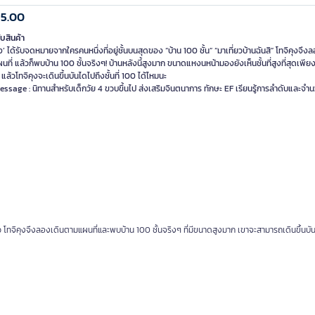
15.00
ับสินค้า
ุง’ ได้รับจดหมายจากใครคนหนึ่งที่อยู่ชั้นบนสุดของ “บ้าน 100 ชั้น” “มาเที่ยวบ้านฉันสิ” โทจิคุงจึง
ที่ แล้วก็พบบ้าน 100 ชั้นจริงๆ! บ้านหลังนี้สูงมาก ขนาดแหงนหน้ามองยังเห็นชั้นที่สูงที่สุดเพี
้น แล้วโทจิคุงจะเดินขึ้นบันไดไปถึงชั้นที่ 100 ได้ไหมนะ
ssage : นิทานสำหรับเด็กวัย 4 ขวบขึ้นไป ส่งเสริมจินตนาการ ทักษะ EF เรียนรู้การลำดับและจำ
ี่ยว โทจิคุงจึงลองเดินตามแผนที่และพบบ้าน 100 ชั้นจริงๆ ที่มีขนาดสูงมาก เขาจะสามารถเดินขึ้นบั