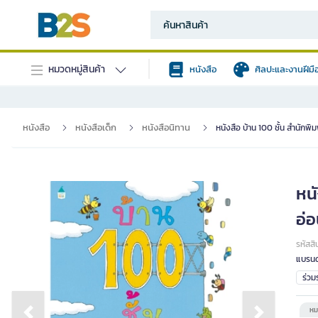
หมวดหมู่สินค้า
หนังสือ
ศิลปะและงานฝีมื
หนังสือ
หนังสือเด็ก
หนังสือนิทาน
หนังสือ บ้าน 100 ชั้น สำนักพ
หน
อ่อ
รหัสสิ
แบรนด
ร่ว
หม