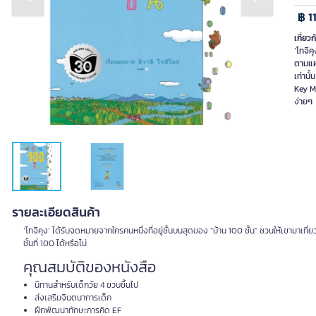
Previous slide
Next slide
฿ 1
เกี่ยวก
‘โทจิค
ตามแผน
เท่านั
Key Me
ง่ายๆ
รายละเอียดสินค้า
‘โทจิคุง’ ได้รับจดหมายจากใครคนหนึ่งที่อยู่ชั้นบนสุดของ “บ้าน 100 ชั้น” ชวนให้เขามาเท
ชั้นที่ 100 ได้หรือไม่
คุณสมบัติของหนังสือ
นิทานสำหรับเด็กวัย 4 ขวบขึ้นไป
ส่งเสริมจินตนาการเด็ก
ฝึกพัฒนาทักษะการคิด EF