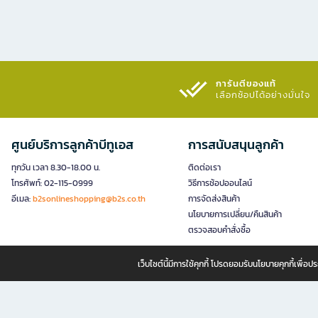
การันตีของแท้
เลือกช้อปได้อย่างมั่นใจ​
ศูนย์บริการลูกค้าบีทูเอส
การสนับสนุนลูกค้า
ทุกวัน เวลา 8.30-18.00 น.
ติดต่อเรา
โทรศัพท์: 02-115-0999
วิธีการช้อปออนไลน์
อีเมล:
b2sonlineshopping@b2s.co.th
การจัดส่งสินค้า
นโยบายการเปลี่ยน/คืนสินค้า
ตรวจสอบคำสั่งซื้อ
เว็บไซต์นี้มีการใช้คุกกี้ โปรดยอมรับนโยบายคุกกี้เพื่