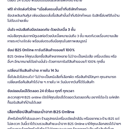
ตลอด 24 ชั่วโมง พร้อมโปรโมชั่นและสิทธิพิเศษมากมาย
ฟรี! ค่าจัดส่งทั่วไทย *เมื่อสั่งครบขั้นต่ำที่บริษัทกำหนด
ช้อปเพลินเกินคุ้ม! เพียงมียอดสั่งซื้อสินค้าขั้นต่ำที่บริษัทกำหนด รับสิทธิ์ส่งฟรีถึงบ้าน
ไม่ต้องจ่ายเพิ่ม
มั่นใจ หนังสือถึงมือปลอดภัย ด้วยบับเบิ้ล 3 ชั้น
หนังสือทุกเล่มจากบีทูเอสห่อด้วยบับเบิ้ลหนาแน่นถึง 3 ชั้น หมดกังวลเรื่องความเสีย
หายระหว่างจัดส่ง พร้อมส่งตรงถึงมือคุณในสภาพสมบูรณ์
ช้อป B2S Online การันตีสินค้าของแท้ 100%
B2S Online ให้คุณเลือกซื้อสินค้าหลากหลาย ไม่ว่าจะเป็นหนังสือ เครื่องเขียน หรือ
อื่นๆ อีกมากมายได้อย่างมั่นใจ ด้วยการการันตีสินค้าของแท้ 100% ทุกชิ้น
เปลี่ยน/คืนสินค้าง่าย ภายใน 14 วัน
ซื้อไปแล้วไม่ตรงใจ? ไม่ว่าจะเป็นหนังสือที่เลือกผิด หรือสินค้ามีปัญหา คุณสามารถ
เปลี่ยนหรือคืนสินค้าได้ง่าย ๆ ภายใน 14 วันนับจากวันที่ได้รับสินค้า
ช้อปออนไลน์ได้ตลอด 24 ชั่วโมง ทุกที่ ทุกเวลา
สะดวกสุดๆ! B2S online เปิดให้คุณช้อปได้ตลอดวันตลอดคืน อยากได้อะไร แค่คลิก
ก็รอรับสินค้าที่บ้านได้เลย!
เลือกช้อปสินค้าแนะนำจาก B2S Online
สำหรับใครที่กำลังมองหา ร้านอุปกรณ์เครื่องเขียนใกล้ฉัน หรืออยากแวะร้าน B2S แต่
ไม่สะดวก วันนี้เราได้รวบรวมสินค้าแนะนำจาก B2S Online มาให้คุณเลือกสรรได้ง่ายๆ
พร้อมตอบโจทย์ทุกไลฟ์สไตล์ ไม่ว่าคุณจะมองหา ร้านขายหนังสือ หรือสินค้าอื่นๆ