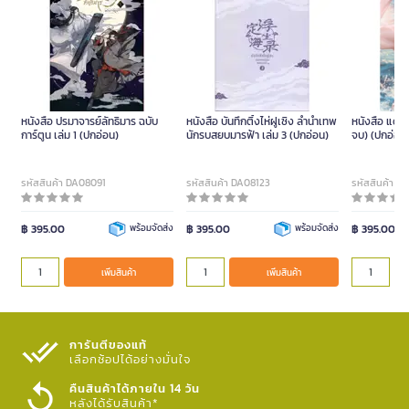
หนังสือ ปรมาจารย์ลัทธิมาร ฉบับ
หนังสือ บันทึกติ้งไห่ฝูเซิง ลำนำเทพ
หนังสือ แดช 
การ์ตูน เล่ม 1 (ปกอ่อน)
นักรบสยบมารฟ้า เล่ม 3 (ปกอ่อน)
จบ) (ปกอ่อน
รหัสสินค้า DA08091
รหัสสินค้า DA08123
รหัสสินค้า D
฿ 395.00
พร้อมจัดส่ง
฿ 395.00
พร้อมจัดส่ง
฿ 395.00
เพิ่มสินค้า
เพิ่มสินค้า
การันตีของแท้
เลือกช้อปได้อย่างมั่นใจ​
คืนสินค้าได้ภายใน 14 วัน
หลังได้รับสินค้า*