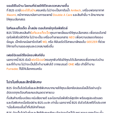
ของใช้ในบ้าน ไอเทมที่ช่วยให้ชีวิตสะดวกสบายขึ้น
ที่ B2S เรามี
ของใช้ในบ้าน
ครบครัน ไม่ว่าจะเป็นกาต้มน้ำ
Anitech
, เครื่องฟอกอากาศ
Xiaomi
, หน้ากากอนามัยทางการแพทย์
Double A Care
และสินค้าอื่น ๆ อีกมากมาย
ให้คุณเลือกสรร
ไอทีและแก็ดเจ็ต ล้ำสมัย ตอบโจทย์ทุกไลฟ์สไตล์
B2S ได้คัดสรรสินค้า
ไอทีและแก็ดเจ็ต
คุณภาพเยี่ยมมาให้คุณเลือกสรร เพื่อตอบโจทย์
ทุกไลฟ์สไตล์ดิจิทัล ไม่ว่าจะเป็น เครื่องทำลายเอกสาร
NEO
เพื่อความปลอดภัยของ
ข้อมูล, เอ็กซ์เทอนัลฮาร์ดดิสก์
WD
, หรือ คีย์บอร์ดไร้สายเมาส์คอมโบ
GEEZER
ที่ช่วย
ให้การทำงานของคุณสะดวกสบายยิ่งขึ้น
เฟอร์นิเจอร์ดีไซน์ครบฟังก์ชั่น
นอกจากนี้ B2S ยังมี
เฟอร์นิเจอร์
ครบทุกฟังก์ชันให้คุณได้เลือกสรรเพื่อตกแต่งบ้าน
และที่ทำงาน ไม่ว่าจะเป็นโต๊ะทำงานพับได้ จากแบรนด์
ONE
หรือ เก้าอี้ทำงาน
Furradec
ก็มีให้เลือกครบครัน
โปรโมชั่นและสิทธิพิเศษ
B2S จัดเต็มโปรโมชั่นและสิทธิพิเศษมากมายให้คุณเลือกช้อปออนไลน์ได้อย่างจุใจ
อัปเดตทุกเดือนกับแคมเปญลดราคาแรง
ทั้งสินค้าเครื่องเขียน หนังสือขายดี และไอเทมไลฟ์สไตล์สุดชิค พร้อมคูปองส่วนลด
และดีลพิเศษเมื่อช้อปผ่าน B2S.co.th เท่านั้น นอกจากนี้ B2S ยังใจดีส่งฟรีทั่วประเทศ
*เมื่อสั่งครบขั้นต่ำที่บริษัทกำหนด
B2S จัดเต็มโปรโมชั่นและสิทธิพิเศษเพียบ ช้อปออนไลน์ได้เลย! ลดแรงทุกเดือน ทั้ง