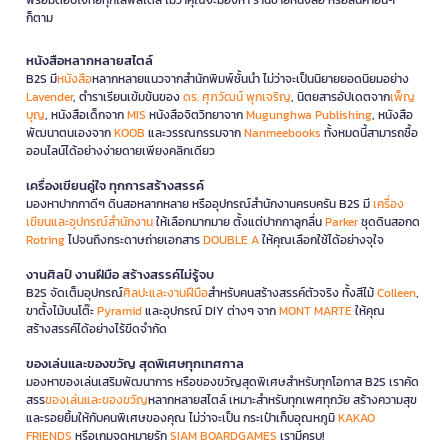
ก็ตาม
หนังสือหลากหลายสไตล์
B2S มี
หนังสือ
หลากหลายแนวจากสำนักพิมพ์ชั้นนำ ไม่ว่าจะเป็นนิยายยอดนิยมอย่าง
Lavender
, ตำราเรียนเข้มข้นของ
ดร. ศุภวัฒน์ พุกเจริญ
, นิตยสารอัปเดตจาก
เพ็ญ
บุญ
, หนังสือเด็กจาก
MIS
หนังสือจิตวิทยาจาก
Mugunghwa Publishing
, หนังสือ
พัฒนาตนเองจาก
KOOB
และวรรณกรรมจาก
Nanmeebooks
ทั้งหมดนี้สามารถซื้อ
ออนไลน์ได้อย่างง่ายดายเพียงคลิกเดียว
เครื่องเขียนคู่ใจ ทุกการสร้างสรรค์
มองหาปากกาดีๆ ดินสอหลากหลาย หรืออุปกรณ์สำนักงานครบครัน B2S มี
เครื่อง
เขียนและอุปกรณ์สำนักงาน
ให้เลือกมากมาย ตั้งแต่ปากกาลูกลื่น
Parker
ชุดดินสอกด
Rotring
ไปจนถึงกระดาษถ่ายเอกสาร
DOUBLE A
ให้คุณเลือกใช้ได้อย่างจุใจ
งานศิลป์ งานฝีมือ สร้างสรรค์ไม่รู้จบ
B2S จัดเต็มอุปกรณ์
ศิลปะและงานฝีมือ
สำหรับคนสร้างสรรค์ตัวจริง ทั้งสีไม้
Colleen
,
ขาตั้งไม้บนโต๊ะ
Pyramid
และอุปกรณ์ DIY ต่างๆ จาก
MONT MARTE
ให้คุณ
สร้างสรรค์ได้อย่างไร้ขีดจำกัด
ของเล่นและของขวัญ สุดพิเศษทุกเทศกาล
มองหาของเล่นเสริมพัฒนาการ หรือของขวัญสุดพิเศษสำหรับทุกโอกาส B2S เราคัด
สรร
ของเล่นและของขวัญ
หลากหลายสไตล์ เหมาะสำหรับทุกเพศทุกวัย สร้างความสุข
และรอยยิ้มให้กับคนพิเศษของคุณ ไม่ว่าจะเป็น กระเป๋าเก็บอุณหภูมิ
KAKAO
FRIENDS
หรือเกมจดหมายรัก
SIAM BOARDGAMES
เรามีครบ!