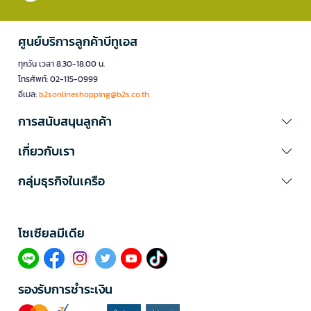
ศูนย์บริการลูกค้าบีทูเอส
ทุกวัน เวลา 8.30-18.00 น.
โทรศัพท์: 02-115-0999
อีเมล:
b2sonlineshopping@b2s.co.th
การสนับสนุนลูกค้า
เกี่ยวกับเรา
กลุ่มธุรกิจในเครือ
โซเซียลมีเดีย​
รองรับการชำระเงิน