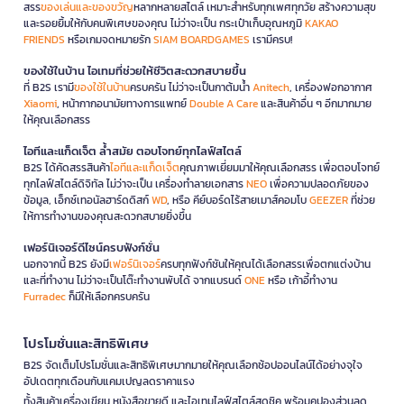
สรร
ของเล่นและของขวัญ
หลากหลายสไตล์ เหมาะสำหรับทุกเพศทุกวัย สร้างความสุข
และรอยยิ้มให้กับคนพิเศษของคุณ ไม่ว่าจะเป็น กระเป๋าเก็บอุณหภูมิ
KAKAO
FRIENDS
หรือเกมจดหมายรัก
SIAM BOARDGAMES
เรามีครบ!
ของใช้ในบ้าน ไอเทมที่ช่วยให้ชีวิตสะดวกสบายขึ้น
ที่ B2S เรามี
ของใช้ในบ้าน
ครบครัน ไม่ว่าจะเป็นกาต้มน้ำ
Anitech
, เครื่องฟอกอากาศ
Xiaomi
, หน้ากากอนามัยทางการแพทย์
Double A Care
และสินค้าอื่น ๆ อีกมากมาย
ให้คุณเลือกสรร
ไอทีและแก็ดเจ็ต ล้ำสมัย ตอบโจทย์ทุกไลฟ์สไตล์
B2S ได้คัดสรรสินค้า
ไอทีและแก็ดเจ็ต
คุณภาพเยี่ยมมาให้คุณเลือกสรร เพื่อตอบโจทย์
ทุกไลฟ์สไตล์ดิจิทัล ไม่ว่าจะเป็น เครื่องทำลายเอกสาร
NEO
เพื่อความปลอดภัยของ
ข้อมูล, เอ็กซ์เทอนัลฮาร์ดดิสก์
WD
, หรือ คีย์บอร์ดไร้สายเมาส์คอมโบ
GEEZER
ที่ช่วย
ให้การทำงานของคุณสะดวกสบายยิ่งขึ้น
เฟอร์นิเจอร์ดีไซน์ครบฟังก์ชั่น
นอกจากนี้ B2S ยังมี
เฟอร์นิเจอร์
ครบทุกฟังก์ชันให้คุณได้เลือกสรรเพื่อตกแต่งบ้าน
และที่ทำงาน ไม่ว่าจะเป็นโต๊ะทำงานพับได้ จากแบรนด์
ONE
หรือ เก้าอี้ทำงาน
Furradec
ก็มีให้เลือกครบครัน
โปรโมชั่นและสิทธิพิเศษ
B2S จัดเต็มโปรโมชั่นและสิทธิพิเศษมากมายให้คุณเลือกช้อปออนไลน์ได้อย่างจุใจ
อัปเดตทุกเดือนกับแคมเปญลดราคาแรง
ทั้งสินค้าเครื่องเขียน หนังสือขายดี และไอเทมไลฟ์สไตล์สุดชิค พร้อมคูปองส่วนลด