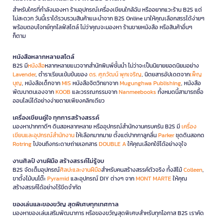
สำหรับใครที่กำลังมองหา ร้านอุปกรณ์เครื่องเขียนใกล้ฉัน หรืออยากแวะร้าน B2S แต่
ไม่สะดวก วันนี้เราได้รวบรวมสินค้าแนะนำจาก B2S Online มาให้คุณเลือกสรรได้ง่ายๆ
พร้อมตอบโจทย์ทุกไลฟ์สไตล์ ไม่ว่าคุณจะมองหา ร้านขายหนังสือ หรือสินค้าอื่นๆ
ก็ตาม
หนังสือหลากหลายสไตล์
B2S มี
หนังสือ
หลากหลายแนวจากสำนักพิมพ์ชั้นนำ ไม่ว่าจะเป็นนิยายยอดนิยมอย่าง
Lavender
, ตำราเรียนเข้มข้นของ
ดร. ศุภวัฒน์ พุกเจริญ
, นิตยสารอัปเดตจาก
เพ็ญ
บุญ
, หนังสือเด็กจาก
MIS
หนังสือจิตวิทยาจาก
Mugunghwa Publishing
, หนังสือ
พัฒนาตนเองจาก
KOOB
และวรรณกรรมจาก
Nanmeebooks
ทั้งหมดนี้สามารถซื้อ
ออนไลน์ได้อย่างง่ายดายเพียงคลิกเดียว
เครื่องเขียนคู่ใจ ทุกการสร้างสรรค์
มองหาปากกาดีๆ ดินสอหลากหลาย หรืออุปกรณ์สำนักงานครบครัน B2S มี
เครื่อง
เขียนและอุปกรณ์สำนักงาน
ให้เลือกมากมาย ตั้งแต่ปากกาลูกลื่น
Parker
ชุดดินสอกด
Rotring
ไปจนถึงกระดาษถ่ายเอกสาร
DOUBLE A
ให้คุณเลือกใช้ได้อย่างจุใจ
งานศิลป์ งานฝีมือ สร้างสรรค์ไม่รู้จบ
B2S จัดเต็มอุปกรณ์
ศิลปะและงานฝีมือ
สำหรับคนสร้างสรรค์ตัวจริง ทั้งสีไม้
Colleen
,
ขาตั้งไม้บนโต๊ะ
Pyramid
และอุปกรณ์ DIY ต่างๆ จาก
MONT MARTE
ให้คุณ
สร้างสรรค์ได้อย่างไร้ขีดจำกัด
ของเล่นและของขวัญ สุดพิเศษทุกเทศกาล
มองหาของเล่นเสริมพัฒนาการ หรือของขวัญสุดพิเศษสำหรับทุกโอกาส B2S เราคัด