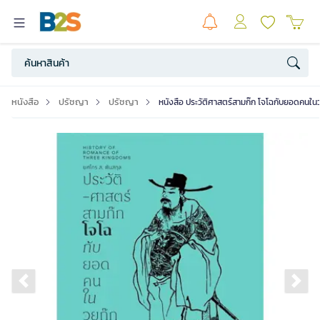
หนังสือ
ปรัชญา
ปรัชญา
หนังสือ ประวัติศาสตร์สามก๊ก โจโฉกับยอดคนในว
Previous slide
Ne