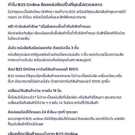
ทำไม B2S Online คือแหล่งช้อปปิ้งที่คุณไม่ควรพลาด
ไม่ว่าคุณจะเป็นนักเรียน นักศึกษา คนทำงาน B2S พร้อมให้คุณเลือกสินค้าคุณภาพได้
ตลอด 24 ชั่วโมง พร้อมโปรโมชั่นและสิทธิพิเศษมากมาย
ฟรี! ค่าจัดส่งทั่วไทย *เมื่อสั่งครบขั้นต่ำที่บริษัทกำหนด
ช้อปเพลินเกินคุ้ม! เพียงมียอดสั่งซื้อสินค้าขั้นต่ำที่บริษัทกำหนด รับสิทธิ์ส่งฟรีถึงบ้าน
ไม่ต้องจ่ายเพิ่ม
มั่นใจ หนังสือถึงมือปลอดภัย ด้วยบับเบิ้ล 3 ชั้น
หนังสือทุกเล่มจากบีทูเอสห่อด้วยบับเบิ้ลหนาแน่นถึง 3 ชั้น หมดกังวลเรื่องความเสีย
หายระหว่างจัดส่ง พร้อมส่งตรงถึงมือคุณในสภาพสมบูรณ์
ช้อป B2S Online การันตีสินค้าของแท้ 100%
B2S Online ให้คุณเลือกซื้อสินค้าหลากหลาย ไม่ว่าจะเป็นหนังสือ เครื่องเขียน หรือ
อื่นๆ อีกมากมายได้อย่างมั่นใจ ด้วยการการันตีสินค้าของแท้ 100% ทุกชิ้น
เปลี่ยน/คืนสินค้าง่าย ภายใน 14 วัน
ซื้อไปแล้วไม่ตรงใจ? ไม่ว่าจะเป็นหนังสือที่เลือกผิด หรือสินค้ามีปัญหา คุณสามารถ
เปลี่ยนหรือคืนสินค้าได้ง่าย ๆ ภายใน 14 วันนับจากวันที่ได้รับสินค้า
ช้อปออนไลน์ได้ตลอด 24 ชั่วโมง ทุกที่ ทุกเวลา
สะดวกสุดๆ! B2S online เปิดให้คุณช้อปได้ตลอดวันตลอดคืน อยากได้อะไร แค่คลิก
ก็รอรับสินค้าที่บ้านได้เลย!
เลือกช้อปสินค้าแนะนำจาก B2S Online