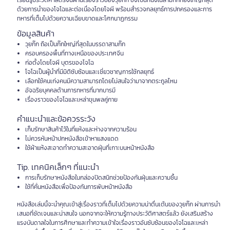
เรียนรู้ประวัติศาสตร์จีนผ่านเรื่องราวของวุยก๊ก ซึ่งเป็นหนึ่งในสามก๊กที่ยิ่งใหญ่ที่สุด
ด้วยการนำของโจโฉและต่อเนื่องโดยโจผี พร้อมสำรวจกลยุทธ์การปกครองและการ
ทหารที่เต็มไปด้วยความเฉียบขาดและโศกนาฏกรรม
ข้อมูลสินค้า
วุยก๊ก ถือเป็นก๊กใหญ่ที่สุดในบรรดาสามก๊ก
ครอบครองพื้นที่ทางเหนือของประเทศจีน
ก่อตั้งโดยโจผี บุตรของโจโฉ
โจโฉเป็นผู้นำที่มีมิติซับซ้อนและเชี่ยวชาญการใช้กลยุทธ์
เลือกใช้คนเก่งคนมีความสามารถโดยไม่สนใจว่ามาจากตระกูลไหน
อัจฉริยบุคคลด้านการทหารที่มากบารมี
เรื่องราวของโจโฉและเหล่าขุนพลคู่กาย
คำแนะนำและข้อควรระวัง
เก็บรักษาสินค้าไว้ในที่แห้งและห่างจากความร้อน
ไม่ควรหันหน้าปกหนังสือเข้าหาแสงแดด
ใช้ผ้าแห้งสะอาดทำความสะอาดฝุ่นที่เกาะบนหน้าหนังสือ
Tip. เทคนิคเล็กๆ ที่แนะนำ
การเก็บรักษาหนังสือในกล่องปิดสนิทช่วยป้องกันฝุ่นและความชื้น
ใช้ที่คั่นหนังสือเพื่อป้องกันการพับหน้าหนังสือ
หนังสือเล่มนี้จะนำคุณเข้าสู่เรื่องราวที่เต็มไปด้วยความน่าตื่นเต้นของวุยก๊ก ผ่านการนำ
เสนอที่ชัดเจนและน่าสนใจ นอกจากจะให้ความรู้ทางประวัติศาสตร์แล้ว ยังเสริมสร้าง
แรงบันดาลใจในการศึกษาและทำความเข้าใจเรื่องราวอันซับซ้อนของโจโฉและเหล่า