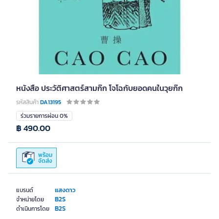
หนังสือ ประวัติศาสตร์สามก๊ก โจโฉกับยอดคนในวุยก๊ก
รหัสสินค้า
DA13195
ร่วมรายการผ่อน 0%
฿ 490.00
พร้อม
จัดส่ง
แสงดาว
แบรนด์
B2S
จำหน่ายโดย
B2S
ดำเนินการโดย