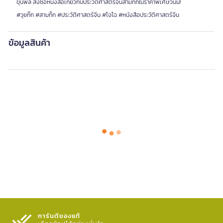
ขุนพล สั่งซื้อหนังสือเกี่ยวกับประวัติศาสตร์จีนสามก๊กในราคาพิเศษวันนี้!
#วุยก๊ก #สามก๊ก #ประวัติศาสตร์จีน #โจโฉ #หนังสือประวัติศาสตร์จีน
ข้อมูลสินค้า
การันตีของแท้