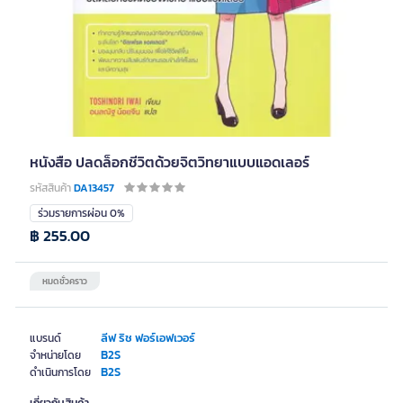
หนังสือ ปลดล็อกชีวิตด้วยจิตวิทยาแบบแอดเลอร์
รหัสสินค้า
DA13457
ร่วมรายการผ่อน 0%
฿ 255.00
หมดชั่วคราว
ลีฟ ริช ฟอร์เอฟเวอร์
แบรนด์
B2S
จำหน่ายโดย
B2S
ดำเนินการโดย