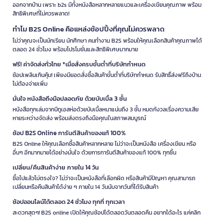
ออกจากบ้าน เพราะ b2s มีทั้งหนังสือหลากหลายแนวและเครื่องเขียนคุณภาพ พร้อม
สิทธิพิเศษที่ไม่ควรพลาด!
ทำไม B2S Online คือแหล่งช้อปปิ้งที่คุณไม่ควรพลาด
ไม่ว่าคุณจะเป็นนักเรียน นักศึกษา คนทำงาน B2S พร้อมให้คุณเลือกสินค้าคุณภาพได้
ตลอด 24 ชั่วโมง พร้อมโปรโมชั่นและสิทธิพิเศษมากมาย
ฟรี! ค่าจัดส่งทั่วไทย *เมื่อสั่งครบขั้นต่ำที่บริษัทกำหนด
ช้อปเพลินเกินคุ้ม! เพียงมียอดสั่งซื้อสินค้าขั้นต่ำที่บริษัทกำหนด รับสิทธิ์ส่งฟรีถึงบ้าน
ไม่ต้องจ่ายเพิ่ม
มั่นใจ หนังสือถึงมือปลอดภัย ด้วยบับเบิ้ล 3 ชั้น
หนังสือทุกเล่มจากบีทูเอสห่อด้วยบับเบิ้ลหนาแน่นถึง 3 ชั้น หมดกังวลเรื่องความเสีย
หายระหว่างจัดส่ง พร้อมส่งตรงถึงมือคุณในสภาพสมบูรณ์
ช้อป B2S Online การันตีสินค้าของแท้ 100%
B2S Online ให้คุณเลือกซื้อสินค้าหลากหลาย ไม่ว่าจะเป็นหนังสือ เครื่องเขียน หรือ
อื่นๆ อีกมากมายได้อย่างมั่นใจ ด้วยการการันตีสินค้าของแท้ 100% ทุกชิ้น
เปลี่ยน/คืนสินค้าง่าย ภายใน 14 วัน
ซื้อไปแล้วไม่ตรงใจ? ไม่ว่าจะเป็นหนังสือที่เลือกผิด หรือสินค้ามีปัญหา คุณสามารถ
เปลี่ยนหรือคืนสินค้าได้ง่าย ๆ ภายใน 14 วันนับจากวันที่ได้รับสินค้า
ช้อปออนไลน์ได้ตลอด 24 ชั่วโมง ทุกที่ ทุกเวลา
สะดวกสุดๆ! B2S online เปิดให้คุณช้อปได้ตลอดวันตลอดคืน อยากได้อะไร แค่คลิก