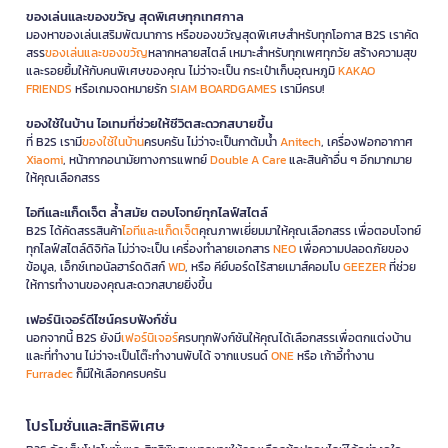
ของเล่นและของขวัญ สุดพิเศษทุกเทศกาล
มองหาของเล่นเสริมพัฒนาการ หรือของขวัญสุดพิเศษสำหรับทุกโอกาส B2S เราคัด
สรร
ของเล่นและของขวัญ
หลากหลายสไตล์ เหมาะสำหรับทุกเพศทุกวัย สร้างความสุข
และรอยยิ้มให้กับคนพิเศษของคุณ ไม่ว่าจะเป็น กระเป๋าเก็บอุณหภูมิ
KAKAO
FRIENDS
หรือเกมจดหมายรัก
SIAM BOARDGAMES
เรามีครบ!
ของใช้ในบ้าน ไอเทมที่ช่วยให้ชีวิตสะดวกสบายขึ้น
ที่ B2S เรามี
ของใช้ในบ้าน
ครบครัน ไม่ว่าจะเป็นกาต้มน้ำ
Anitech
, เครื่องฟอกอากาศ
Xiaomi
, หน้ากากอนามัยทางการแพทย์
Double A Care
และสินค้าอื่น ๆ อีกมากมาย
ให้คุณเลือกสรร
ไอทีและแก็ดเจ็ต ล้ำสมัย ตอบโจทย์ทุกไลฟ์สไตล์
B2S ได้คัดสรรสินค้า
ไอทีและแก็ดเจ็ต
คุณภาพเยี่ยมมาให้คุณเลือกสรร เพื่อตอบโจทย์
ทุกไลฟ์สไตล์ดิจิทัล ไม่ว่าจะเป็น เครื่องทำลายเอกสาร
NEO
เพื่อความปลอดภัยของ
ข้อมูล, เอ็กซ์เทอนัลฮาร์ดดิสก์
WD
, หรือ คีย์บอร์ดไร้สายเมาส์คอมโบ
GEEZER
ที่ช่วย
ให้การทำงานของคุณสะดวกสบายยิ่งขึ้น
เฟอร์นิเจอร์ดีไซน์ครบฟังก์ชั่น
นอกจากนี้ B2S ยังมี
เฟอร์นิเจอร์
ครบทุกฟังก์ชันให้คุณได้เลือกสรรเพื่อตกแต่งบ้าน
และที่ทำงาน ไม่ว่าจะเป็นโต๊ะทำงานพับได้ จากแบรนด์
ONE
หรือ เก้าอี้ทำงาน
Furradec
ก็มีให้เลือกครบครัน
โปรโมชั่นและสิทธิพิเศษ