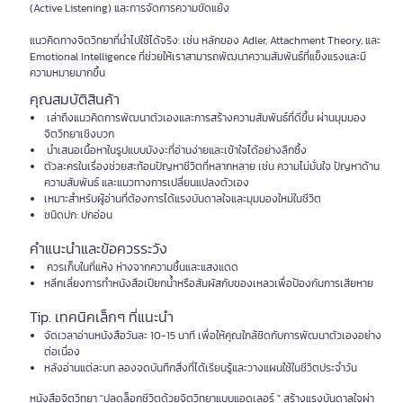
(Active Listening) และการจัดการความขัดแย้ง
แนวคิดทางจิตวิทยาที่นําไปใช้ได้จริง: เช่น หลักของ Adler, Attachment Theory, และ
Emotional Intelligence ที่ช่วยให้เราสามารถพัฒนาความสัมพันธ์ที่แข็งแรงและมี
ความหมายมากขึ้น
คุณสมบัติสินค้า
เล่าถึงแนวคิดการพัฒนาตัวเองและการสร้างความสัมพันธ์ที่ดีขึ้น ผ่านมุมมอง
จิตวิทยาเชิงบวก
นำเสนอเนื้อหาในรูปแบบมังงะที่อ่านง่ายและเข้าใจได้อย่างลึกซึ้ง
ตัวละครในเรื่องช่วยสะท้อนปัญหาชีวิตที่หลากหลาย เช่น ความไม่มั่นใจ ปัญหาด้าน
ความสัมพันธ์ และแนวทางการเปลี่ยนแปลงตัวเอง
เหมาะสำหรับผู้อ่านที่ต้องการได้แรงบันดาลใจและมุมมองใหม่ในชีวิต
ชนิดปก: ปกอ่อน
คำแนะนำและข้อควรระวัง
ควรเก็บในที่แห้ง ห่างจากความชื้นและแสงแดด
หลีกเลี่ยงการทำหนังสือเปียกน้ำหรือสัมผัสกับของเหลวเพื่อป้องกันการเสียหาย
Tip. เทคนิคเล็กๆ ที่แนะนำ
จัดเวลาอ่านหนังสือวันละ 10-15 นาที เพื่อให้คุณใกล้ชิดกับการพัฒนาตัวเองอย่าง
ต่อเนื่อง
หลังอ่านแต่ละบท ลองจดบันทึกสิ่งที่ได้เรียนรู้และวางแผนใช้ในชีวิตประจำวัน
หนังสือจิตวิทยา "ปลดล็อกชีวิตด้วยจิตวิทยาแบบแอดเลอร์ " สร้างแรงบันดาลใจผ่า