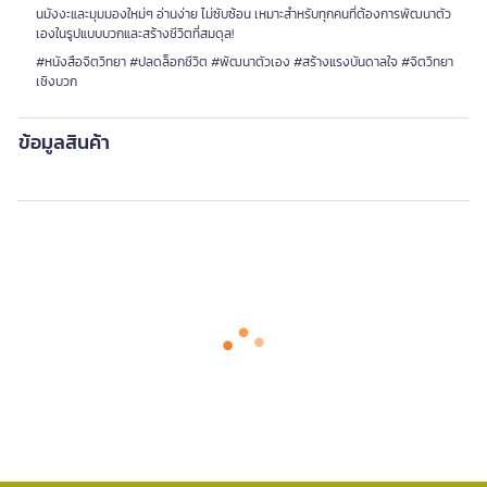
นมังงะและมุมมองใหม่ๆ อ่านง่าย ไม่ซับซ้อน เหมาะสำหรับทุกคนที่ต้องการพัฒนาตัว
เองในรูปแบบบวกและสร้างชีวิตที่สมดุล!
#หนังสือจิตวิทยา #ปลดล็อกชีวิต #พัฒนาตัวเอง #สร้างแรงบันดาลใจ #จิตวิทยา
เชิงบวก
ข้อมูลสินค้า