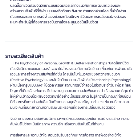
เกี่ยวกับสินค้า
ปลดล็อกชีวิตด้วยจิตวิทยาแบบแอดเลอร์เล่าถึงแนวคิดการพัฒนาตัวเองและ
สร้างความสัมพันธ์ที่ดีผ่านมุมมองจิตวิทยาเชิงบวก ถ่ายทอดผ่านมังงะที่เข้าใจง่าย
ตัวละครและสถานการณ์จำลองช่วยสะท้อนปัญหาชีวิตและการเปลี่ยนแปลงตัวเอง
เหมาะสำหรับผู้ที่ต้องการแรงบันดาลใจและมุมมองใหม่ในชีวิต!
รายละเอียดสินค้า
The Psychology of Personal Growth & Better Relationships “ปลดล็อกชีวิต
ด้วยจิตวิทยาแบบแอดเลอร์” จะพาไปสํารวจแนวคิดทางจิตวิทยาเกี่ยวกับการพัฒนาตัว
เองและการสร้างความสัมพันธ์ที่ดีขึ้น โดยเน้นไปที่แนวคิดเชิงจิตวิทยาเชิงบวก
(Positive Psychology) และหลักจิตวิทยาความสัมพันธ์ (Relationship Psychology)
ผ่านเนื้อหารูปแบบมังงะ ใช้ตัวละครและสถานการณ์จําลองในชีวิตประจําวัน เพื่อสะท้อน
ปัญหาที่เกี่ยวข้องกับการเติบโตส่วนบุคคลและความสัมพันธ์การเล่าเรื่องผ่านการ์ตูน ทํา
ให้ผู้อ่านเข้าถึงเนื้อหาเชิงจิตวิทยาได้อย่างเป็นธรรมชาติ ไม่รู้สึกว่าเป็นทฤษฎีที่ซับซ้อน
มีตัวละครที่แตกต่างกันซึ่งเป็นตัวแทนของบุคลิกและปัญหาต่าง ๆ เช่น คนที่ขาดความ
มั่นใจ คนที่มีปัญหาด้านความสัมพันธ์ หรือคนที่ต้องการเปลี่ยนแปลงตัวเอง
จิตวิทยาของความสัมพันธ์: วิเคราะห์พฤติกรรมของมนุษย์ในการสร้างและรักษาความ
สัมพันธ์ไม่ว่าจะเป็นมิตรภาพ ความรัก หรือความสัมพันธ์ในที่ทํางาน
การสื่อสารและความเข้าใจ: สอนวิธีปรับปรุงทักษะการสื่อสาร การฟังอย่างเข้าใจ