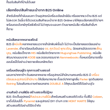
ก็รอรับสินค้าที่บ้านได้เลย!
เลือกช้อปสินค้าแนะนำจาก B2S Online
สำหรับใครที่กำลังมองหา ร้านอุปกรณ์เครื่องเขียนใกล้ฉัน หรืออยากแวะร้าน B2S แต่
ไม่สะดวก วันนี้เราได้รวบรวมสินค้าแนะนำจาก B2S Online มาให้คุณเลือกสรรได้ง่ายๆ
พร้อมตอบโจทย์ทุกไลฟ์สไตล์ ไม่ว่าคุณจะมองหา ร้านขายหนังสือ หรือสินค้าอื่นๆ
ก็ตาม
หนังสือหลากหลายสไตล์
B2S มี
หนังสือ
หลากหลายแนวจากสำนักพิมพ์ชั้นนำ ไม่ว่าจะเป็นนิยายยอดนิยมอย่าง
Lavender
, ตำราเรียนเข้มข้นของ
ดร. ศุภวัฒน์ พุกเจริญ
, นิตยสารอัปเดตจาก
เพ็ญ
บุญ
, หนังสือเด็กจาก
MIS
หนังสือจิตวิทยาจาก
Mugunghwa Publishing
, หนังสือ
พัฒนาตนเองจาก
KOOB
และวรรณกรรมจาก
Nanmeebooks
ทั้งหมดนี้สามารถซื้อ
ออนไลน์ได้อย่างง่ายดายเพียงคลิกเดียว
เครื่องเขียนคู่ใจ ทุกการสร้างสรรค์
มองหาปากกาดีๆ ดินสอหลากหลาย หรืออุปกรณ์สำนักงานครบครัน B2S มี
เครื่อง
เขียนและอุปกรณ์สำนักงาน
ให้เลือกมากมาย ตั้งแต่ปากกาลูกลื่น
Parker
ชุดดินสอกด
Rotring
ไปจนถึงกระดาษถ่ายเอกสาร
DOUBLE A
ให้คุณเลือกใช้ได้อย่างจุใจ
งานศิลป์ งานฝีมือ สร้างสรรค์ไม่รู้จบ
B2S จัดเต็มอุปกรณ์
ศิลปะและงานฝีมือ
สำหรับคนสร้างสรรค์ตัวจริง ทั้งสีไม้
Colleen
,
ขาตั้งไม้บนโต๊ะ
Pyramid
และอุปกรณ์ DIY ต่างๆ จาก
MONT MARTE
ให้คุณ
สร้างสรรค์ได้อย่างไร้ขีดจำกัด