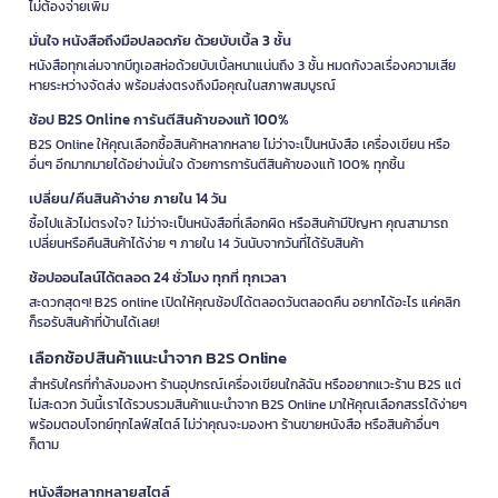
ไม่ต้องจ่ายเพิ่ม
มั่นใจ หนังสือถึงมือปลอดภัย ด้วยบับเบิ้ล 3 ชั้น
หนังสือทุกเล่มจากบีทูเอสห่อด้วยบับเบิ้ลหนาแน่นถึง 3 ชั้น หมดกังวลเรื่องความเสีย
หายระหว่างจัดส่ง พร้อมส่งตรงถึงมือคุณในสภาพสมบูรณ์
ช้อป B2S Online การันตีสินค้าของแท้ 100%
B2S Online ให้คุณเลือกซื้อสินค้าหลากหลาย ไม่ว่าจะเป็นหนังสือ เครื่องเขียน หรือ
อื่นๆ อีกมากมายได้อย่างมั่นใจ ด้วยการการันตีสินค้าของแท้ 100% ทุกชิ้น
เปลี่ยน/คืนสินค้าง่าย ภายใน 14 วัน
ซื้อไปแล้วไม่ตรงใจ? ไม่ว่าจะเป็นหนังสือที่เลือกผิด หรือสินค้ามีปัญหา คุณสามารถ
เปลี่ยนหรือคืนสินค้าได้ง่าย ๆ ภายใน 14 วันนับจากวันที่ได้รับสินค้า
ช้อปออนไลน์ได้ตลอด 24 ชั่วโมง ทุกที่ ทุกเวลา
สะดวกสุดๆ! B2S online เปิดให้คุณช้อปได้ตลอดวันตลอดคืน อยากได้อะไร แค่คลิก
ก็รอรับสินค้าที่บ้านได้เลย!
เลือกช้อปสินค้าแนะนำจาก B2S Online
สำหรับใครที่กำลังมองหา ร้านอุปกรณ์เครื่องเขียนใกล้ฉัน หรืออยากแวะร้าน B2S แต่
ไม่สะดวก วันนี้เราได้รวบรวมสินค้าแนะนำจาก B2S Online มาให้คุณเลือกสรรได้ง่ายๆ
พร้อมตอบโจทย์ทุกไลฟ์สไตล์ ไม่ว่าคุณจะมองหา ร้านขายหนังสือ หรือสินค้าอื่นๆ
ก็ตาม
หนังสือหลากหลายสไตล์