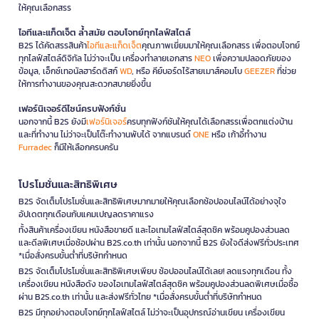
ให้คุณเลือกสรร
ไอทีและแก็ดเจ็ต ล้ำสมัย ตอบโจทย์ทุกไลฟ์สไตล์
B2S ได้คัดสรรสินค้า
ไอทีและแก็ดเจ็ต
คุณภาพเยี่ยมมาให้คุณเลือกสรร เพื่อตอบโจทย์
ทุกไลฟ์สไตล์ดิจิทัล ไม่ว่าจะเป็น เครื่องทำลายเอกสาร
NEO
เพื่อความปลอดภัยของ
ข้อมูล, เอ็กซ์เทอนัลฮาร์ดดิสก์
WD
, หรือ คีย์บอร์ดไร้สายเมาส์คอมโบ
GEEZER
ที่ช่วย
ให้การทำงานของคุณสะดวกสบายยิ่งขึ้น
เฟอร์นิเจอร์ดีไซน์ครบฟังก์ชั่น
นอกจากนี้ B2S ยังมี
เฟอร์นิเจอร์
ครบทุกฟังก์ชันให้คุณได้เลือกสรรเพื่อตกแต่งบ้าน
และที่ทำงาน ไม่ว่าจะเป็นโต๊ะทำงานพับได้ จากแบรนด์
ONE
หรือ เก้าอี้ทำงาน
Furradec
ก็มีให้เลือกครบครัน
โปรโมชั่นและสิทธิพิเศษ
B2S จัดเต็มโปรโมชั่นและสิทธิพิเศษมากมายให้คุณเลือกช้อปออนไลน์ได้อย่างจุใจ
อัปเดตทุกเดือนกับแคมเปญลดราคาแรง
ทั้งสินค้าเครื่องเขียน หนังสือขายดี และไอเทมไลฟ์สไตล์สุดชิค พร้อมคูปองส่วนลด
และดีลพิเศษเมื่อช้อปผ่าน B2S.co.th เท่านั้น นอกจากนี้ B2S ยังใจดีส่งฟรีทั่วประเทศ
*เมื่อสั่งครบขั้นต่ำที่บริษัทกำหนด
B2S จัดเต็มโปรโมชั่นและสิทธิพิเศษเพียบ ช้อปออนไลน์ได้เลย! ลดแรงทุกเดือน ทั้ง
เครื่องเขียน หนังสือดัง ของไอเทมไลฟ์สไตล์สุดชิค พร้อมคูปองส่วนลดพิเศษเมื่อซื้อ
ผ่าน B2S.co.th เท่านั้น และส่งฟรีทั่วไทย *เมื่อสั่งครบขั้นต่ำที่บริษัทกำหนด
B2S มีทุกอย่างตอบโจทย์ทุกไลฟ์สไตล์ ไม่ว่าจะเป็นอุปกรณ์อ่านเขียน เครื่องเขียน