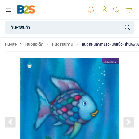
หนังสือ
หนังสือเด็ก
หนังสือนิทาน
หนังสือ ปลาสายรุ้ง (ปกแข็ง) สำนักพิ
Previous slide
Ne