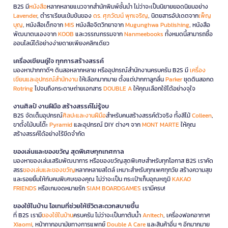
B2S มี
หนังสือ
หลากหลายแนวจากสำนักพิมพ์ชั้นนำ ไม่ว่าจะเป็นนิยายยอดนิยมอย่าง
Lavender
, ตำราเรียนเข้มข้นของ
ดร. ศุภวัฒน์ พุกเจริญ
, นิตยสารอัปเดตจาก
เพ็ญ
บุญ
, หนังสือเด็กจาก
MIS
หนังสือจิตวิทยาจาก
Mugunghwa Publishing
, หนังสือ
พัฒนาตนเองจาก
KOOB
และวรรณกรรมจาก
Nanmeebooks
ทั้งหมดนี้สามารถซื้อ
ออนไลน์ได้อย่างง่ายดายเพียงคลิกเดียว
เครื่องเขียนคู่ใจ ทุกการสร้างสรรค์
มองหาปากกาดีๆ ดินสอหลากหลาย หรืออุปกรณ์สำนักงานครบครัน B2S มี
เครื่อง
เขียนและอุปกรณ์สำนักงาน
ให้เลือกมากมาย ตั้งแต่ปากกาลูกลื่น
Parker
ชุดดินสอกด
Rotring
ไปจนถึงกระดาษถ่ายเอกสาร
DOUBLE A
ให้คุณเลือกใช้ได้อย่างจุใจ
งานศิลป์ งานฝีมือ สร้างสรรค์ไม่รู้จบ
B2S จัดเต็มอุปกรณ์
ศิลปะและงานฝีมือ
สำหรับคนสร้างสรรค์ตัวจริง ทั้งสีไม้
Colleen
,
ขาตั้งไม้บนโต๊ะ
Pyramid
และอุปกรณ์ DIY ต่างๆ จาก
MONT MARTE
ให้คุณ
สร้างสรรค์ได้อย่างไร้ขีดจำกัด
ของเล่นและของขวัญ สุดพิเศษทุกเทศกาล
มองหาของเล่นเสริมพัฒนาการ หรือของขวัญสุดพิเศษสำหรับทุกโอกาส B2S เราคัด
สรร
ของเล่นและของขวัญ
หลากหลายสไตล์ เหมาะสำหรับทุกเพศทุกวัย สร้างความสุข
และรอยยิ้มให้กับคนพิเศษของคุณ ไม่ว่าจะเป็น กระเป๋าเก็บอุณหภูมิ
KAKAO
FRIENDS
หรือเกมจดหมายรัก
SIAM BOARDGAMES
เรามีครบ!
ของใช้ในบ้าน ไอเทมที่ช่วยให้ชีวิตสะดวกสบายขึ้น
ที่ B2S เรามี
ของใช้ในบ้าน
ครบครัน ไม่ว่าจะเป็นกาต้มน้ำ
Anitech
, เครื่องฟอกอากาศ
Xiaomi
, หน้ากากอนามัยทางการแพทย์
Double A Care
และสินค้าอื่น ๆ อีกมากมาย