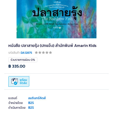
หนังสือ ปลาสายรุ้ง (ปกแข็ง) สำนักพิมพ์ Amarin Kids
รหัสสินค้า
DA12875
ร่วมรายการผ่อน 0%
฿ 335.00
พร้อม
จัดส่ง
อมรินทร์คิดส์
แบรนด์
B2S
จำหน่ายโดย
B2S
ดำเนินการโดย