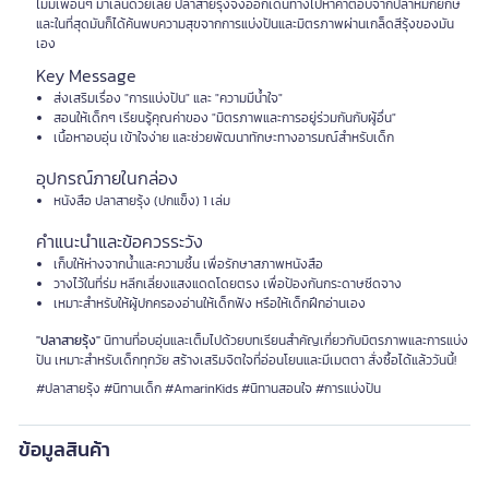
ไม่มีเพื่อนๆ มาเล่นด้วยเลย ปลาสายรุ้งจึงออกเดินทางไปหาคำตอบจากปลาหมึกยักษ์
และในที่สุดมันก็ได้ค้นพบความสุขจากการแบ่งปันและมิตรภาพผ่านเกล็ดสีรุ้งของมัน
เอง
Key Message
ส่งเสริมเรื่อง "การแบ่งปัน" และ "ความมีน้ำใจ"
สอนให้เด็กๆ เรียนรู้คุณค่าของ "มิตรภาพและการอยู่ร่วมกันกับผู้อื่น"
เนื้อหาอบอุ่น เข้าใจง่าย และช่วยพัฒนาทักษะทางอารมณ์สำหรับเด็ก
อุปกรณ์ภายในกล่อง
หนังสือ ปลาสายรุ้ง (ปกแข็ง) 1 เล่ม
คำแนะนำและข้อควรระวัง
เก็บให้ห่างจากน้ำและความชื้น เพื่อรักษาสภาพหนังสือ
วางไว้ในที่ร่ม หลีกเลี่ยงแสงแดดโดยตรง เพื่อป้องกันกระดาษซีดจาง
เหมาะสำหรับให้ผู้ปกครองอ่านให้เด็กฟัง หรือให้เด็กฝึกอ่านเอง
"ปลาสายรุ้ง"
นิทานที่อบอุ่นและเต็มไปด้วยบทเรียนสำคัญเกี่ยวกับมิตรภาพและการแบ่ง
ปัน เหมาะสำหรับเด็กทุกวัย สร้างเสริมจิตใจที่อ่อนโยนและมีเมตตา สั่งซื้อได้แล้ววันนี้!
#ปลาสายรุ้ง #นิทานเด็ก #AmarinKids #นิทานสอนใจ #การแบ่งปัน
ข้อมูลสินค้า