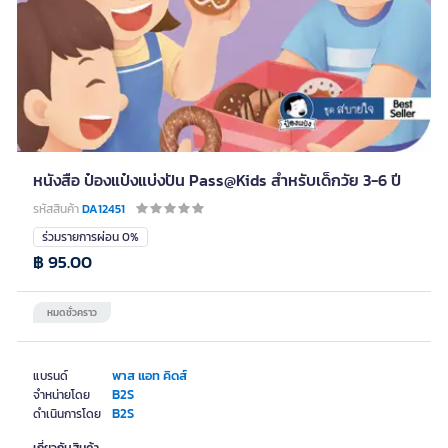
หนังสือ ป๋องแป๋งแบ่งปัน Pass@Kids สำหรับเด็กวัย 3-6 ปี
รหัสสินค้า
DA12451
ร่วมรายการผ่อน 0%
฿ 95.00
หมดชั่วคราว
พาส แอท คิดส์
แบรนด์
B2S
จำหน่ายโดย
B2S
ดำเนินการโดย