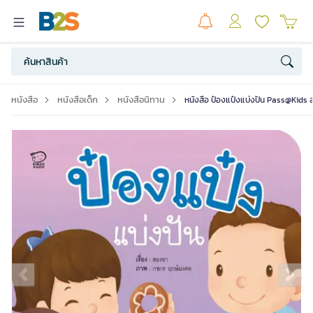
หนังสือ
หนังสือเด็ก
หนังสือนิทาน
หนังสือ ป๋องแป๋งแบ่งปัน Pass@Kids สำ
Previous slide
Ne