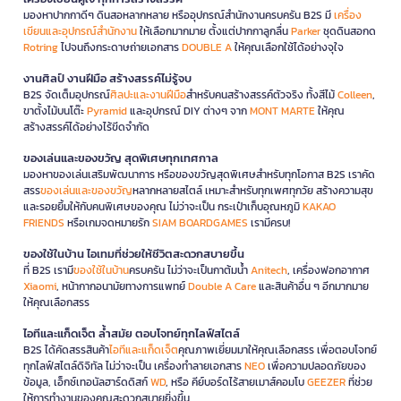
มองหาปากกาดีๆ ดินสอหลากหลาย หรืออุปกรณ์สำนักงานครบครัน B2S มี
เครื่อง
เขียนและอุปกรณ์สำนักงาน
ให้เลือกมากมาย ตั้งแต่ปากกาลูกลื่น
Parker
ชุดดินสอกด
Rotring
ไปจนถึงกระดาษถ่ายเอกสาร
DOUBLE A
ให้คุณเลือกใช้ได้อย่างจุใจ
งานศิลป์ งานฝีมือ สร้างสรรค์ไม่รู้จบ
B2S จัดเต็มอุปกรณ์
ศิลปะและงานฝีมือ
สำหรับคนสร้างสรรค์ตัวจริง ทั้งสีไม้
Colleen
,
ขาตั้งไม้บนโต๊ะ
Pyramid
และอุปกรณ์ DIY ต่างๆ จาก
MONT MARTE
ให้คุณ
สร้างสรรค์ได้อย่างไร้ขีดจำกัด
ของเล่นและของขวัญ สุดพิเศษทุกเทศกาล
มองหาของเล่นเสริมพัฒนาการ หรือของขวัญสุดพิเศษสำหรับทุกโอกาส B2S เราคัด
สรร
ของเล่นและของขวัญ
หลากหลายสไตล์ เหมาะสำหรับทุกเพศทุกวัย สร้างความสุข
และรอยยิ้มให้กับคนพิเศษของคุณ ไม่ว่าจะเป็น กระเป๋าเก็บอุณหภูมิ
KAKAO
FRIENDS
หรือเกมจดหมายรัก
SIAM BOARDGAMES
เรามีครบ!
ของใช้ในบ้าน ไอเทมที่ช่วยให้ชีวิตสะดวกสบายขึ้น
ที่ B2S เรามี
ของใช้ในบ้าน
ครบครัน ไม่ว่าจะเป็นกาต้มน้ำ
Anitech
, เครื่องฟอกอากาศ
Xiaomi
, หน้ากากอนามัยทางการแพทย์
Double A Care
และสินค้าอื่น ๆ อีกมากมาย
ให้คุณเลือกสรร
ไอทีและแก็ดเจ็ต ล้ำสมัย ตอบโจทย์ทุกไลฟ์สไตล์
B2S ได้คัดสรรสินค้า
ไอทีและแก็ดเจ็ต
คุณภาพเยี่ยมมาให้คุณเลือกสรร เพื่อตอบโจทย์
ทุกไลฟ์สไตล์ดิจิทัล ไม่ว่าจะเป็น เครื่องทำลายเอกสาร
NEO
เพื่อความปลอดภัยของ
ข้อมูล, เอ็กซ์เทอนัลฮาร์ดดิสก์
WD
, หรือ คีย์บอร์ดไร้สายเมาส์คอมโบ
GEEZER
ที่ช่วย
ให้การทำงานของคุณสะดวกสบายยิ่งขึ้น