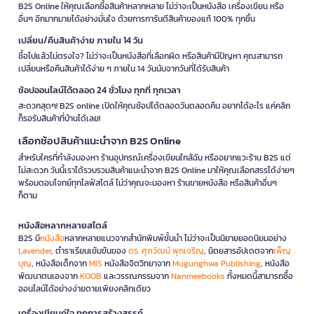
B2S Online ให้คุณเลือกซื้อสินค้าหลากหลาย ไม่ว่าจะเป็นหนังสือ เครื่องเขียน หรือ
อื่นๆ อีกมากมายได้อย่างมั่นใจ ด้วยการการันตีสินค้าของแท้ 100% ทุกชิ้น
เปลี่ยน/คืนสินค้าง่าย ภายใน 14 วัน
ซื้อไปแล้วไม่ตรงใจ? ไม่ว่าจะเป็นหนังสือที่เลือกผิด หรือสินค้ามีปัญหา คุณสามารถ
เปลี่ยนหรือคืนสินค้าได้ง่าย ๆ ภายใน 14 วันนับจากวันที่ได้รับสินค้า
ช้อปออนไลน์ได้ตลอด 24 ชั่วโมง ทุกที่ ทุกเวลา
สะดวกสุดๆ! B2S online เปิดให้คุณช้อปได้ตลอดวันตลอดคืน อยากได้อะไร แค่คลิก
ก็รอรับสินค้าที่บ้านได้เลย!
เลือกช้อปสินค้าแนะนำจาก B2S Online
สำหรับใครที่กำลังมองหา ร้านอุปกรณ์เครื่องเขียนใกล้ฉัน หรืออยากแวะร้าน B2S แต่
ไม่สะดวก วันนี้เราได้รวบรวมสินค้าแนะนำจาก B2S Online มาให้คุณเลือกสรรได้ง่ายๆ
พร้อมตอบโจทย์ทุกไลฟ์สไตล์ ไม่ว่าคุณจะมองหา ร้านขายหนังสือ หรือสินค้าอื่นๆ
ก็ตาม
หนังสือหลากหลายสไตล์
B2S มี
หนังสือ
หลากหลายแนวจากสำนักพิมพ์ชั้นนำ ไม่ว่าจะเป็นนิยายยอดนิยมอย่าง
Lavender
, ตำราเรียนเข้มข้นของ
ดร. ศุภวัฒน์ พุกเจริญ
, นิตยสารอัปเดตจาก
เพ็ญ
บุญ
, หนังสือเด็กจาก
MIS
หนังสือจิตวิทยาจาก
Mugunghwa Publishing
, หนังสือ
พัฒนาตนเองจาก
KOOB
และวรรณกรรมจาก
Nanmeebooks
ทั้งหมดนี้สามารถซื้อ
ออนไลน์ได้อย่างง่ายดายเพียงคลิกเดียว
เครื่องเขียนคู่ใจ ทุกการสร้างสรรค์