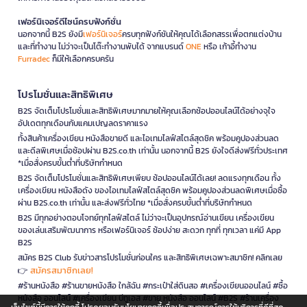
เฟอร์นิเจอร์ดีไซน์ครบฟังก์ชั่น
นอกจากนี้ B2S ยังมี
เฟอร์นิเจอร์
ครบทุกฟังก์ชันให้คุณได้เลือกสรรเพื่อตกแต่งบ้าน
และที่ทำงาน ไม่ว่าจะเป็นโต๊ะทำงานพับได้ จากแบรนด์
ONE
หรือ เก้าอี้ทำงาน
Furradec
ก็มีให้เลือกครบครัน
โปรโมชั่นและสิทธิพิเศษ
B2S จัดเต็มโปรโมชั่นและสิทธิพิเศษมากมายให้คุณเลือกช้อปออนไลน์ได้อย่างจุใจ
อัปเดตทุกเดือนกับแคมเปญลดราคาแรง
ทั้งสินค้าเครื่องเขียน หนังสือขายดี และไอเทมไลฟ์สไตล์สุดชิค พร้อมคูปองส่วนลด
และดีลพิเศษเมื่อช้อปผ่าน B2S.co.th เท่านั้น นอกจากนี้ B2S ยังใจดีส่งฟรีทั่วประเทศ
*เมื่อสั่งครบขั้นต่ำที่บริษัทกำหนด
B2S จัดเต็มโปรโมชั่นและสิทธิพิเศษเพียบ ช้อปออนไลน์ได้เลย! ลดแรงทุกเดือน ทั้ง
เครื่องเขียน หนังสือดัง ของไอเทมไลฟ์สไตล์สุดชิค พร้อมคูปองส่วนลดพิเศษเมื่อซื้อ
ผ่าน B2S.co.th เท่านั้น และส่งฟรีทั่วไทย *เมื่อสั่งครบขั้นต่ำที่บริษัทกำหนด
B2S มีทุกอย่างตอบโจทย์ทุกไลฟ์สไตล์ ไม่ว่าจะเป็นอุปกรณ์อ่านเขียน เครื่องเขียน
ของเล่นเสริมพัฒนาการ หรือเฟอร์นิเจอร์ ช้อปง่าย สะดวก ทุกที่ ทุกเวลา แค่มี App
B2S
สมัคร B2S Club รับข่าวสารโปรโมชั่นก่อนใคร และสิทธิพิเศษเฉพาะสมาชิก! คลิกเลย
สมัครสมาชิกเลย!
👉
#ร้านหนังสือ #ร้านขายหนังสือ ใกล้ฉัน #กระเป๋าใส่ดินสอ #เครื่องเขียนออนไลน์ #ซื้อ
หนังสือ ออนไลน์ #เครื่องเขียน บีทูเอส #ขาย หนังสือ ออนไลน์ #B2S #ร้านเครื่อง