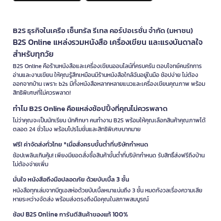
B2S ธุรกิจในเครือ เซ็นทรัล รีเทล คอร์ปอเรชั่น จำกัด (มหาชน)
B2S Online แหล่งรวมหนังสือ เครื่องเขียน และแรงบันดาลใจ
สำหรับทุกวัย
B2S Online คือร้านหนังสือและเครื่องเขียนออนไลน์ที่ครบครัน ตอบโจทย์คนรักการ
อ่านและงานเขียน ให้คุณรู้สึกเหมือนมีร้านหนังสือใกล้ฉันอยู่ในมือ ช้อปง่าย ไม่ต้อง
ออกจากบ้าน เพราะ b2s มีทั้งหนังสือหลากหลายแนวและเครื่องเขียนคุณภาพ พร้อม
สิทธิพิเศษที่ไม่ควรพลาด!
ทำไม B2S Online คือแหล่งช้อปปิ้งที่คุณไม่ควรพลาด
ไม่ว่าคุณจะเป็นนักเรียน นักศึกษา คนทำงาน B2S พร้อมให้คุณเลือกสินค้าคุณภาพได้
ตลอด 24 ชั่วโมง พร้อมโปรโมชั่นและสิทธิพิเศษมากมาย
ฟรี! ค่าจัดส่งทั่วไทย *เมื่อสั่งครบขั้นต่ำที่บริษัทกำหนด
ช้อปเพลินเกินคุ้ม! เพียงมียอดสั่งซื้อสินค้าขั้นต่ำที่บริษัทกำหนด รับสิทธิ์ส่งฟรีถึงบ้าน
ไม่ต้องจ่ายเพิ่ม
มั่นใจ หนังสือถึงมือปลอดภัย ด้วยบับเบิ้ล 3 ชั้น
หนังสือทุกเล่มจากบีทูเอสห่อด้วยบับเบิ้ลหนาแน่นถึง 3 ชั้น หมดกังวลเรื่องความเสีย
หายระหว่างจัดส่ง พร้อมส่งตรงถึงมือคุณในสภาพสมบูรณ์
ช้อป B2S Online การันตีสินค้าของแท้ 100%