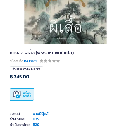
หนังสือ ผีเสื้อ (พระราชนิพนธ์แปล)
รหัสสินค้า
DA13261
ร่วมรายการผ่อน 0%
฿ 345.00
พร้อม
จัดส่ง
นานมีบุ๊คส์
แบรนด์
B2S
จำหน่ายโดย
B2S
ดำเนินการโดย