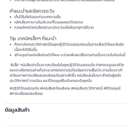
เหมาะสำหรับผู้อ่านที่สนใจประวัติศาสตร์จีนและความเปลี่ยนแปลงทางสังคม
คำแนะนำและข้อควรระวัง
เก็บไว้ในที่แห้งและห่างจากความชื้น
หลีกเลี่ยงการวางในบริเวณที่โดนแสงแดดโดยตรง
ควรพลิกหน้าหนังสืออย่างระมัดระวังเพื่อยืดอายุการใช้งาน
Tip. เทคนิคเล็กๆ ที่แนะนำ
ศึกษาบริบทประวัติศาสตร์จีนยุคปฏิวัติวัฒนธรรมก่อนเริ่มอ่านเพื่อเข้าใจและซึมซับ
เนื้อหาได้ดียิ่งขึ้น
สร้างมุมอ่านหนังสือส่วนตัวที่สงบ จะช่วยเพิ่มสมาธิในการอ่านเรื่องราวเข้มข้นเช่นนี้
"ผีเสื้อ" หนังสือเล่าเรื่องราวสะเทือนใจในยุคปฏิวัติวัฒนธรรมจีน ถ่ายทอดมุมมองชีวิต
ของจางซือหยวนผ่านทั้งช่วงเวลาแห่งความรุ่งโรจน์และความสิ้นหวัง อ่านเรื่องราวที่
สะท้อนภาพการเปลี่ยนแปลงสังคมจีนอย่างลึกซึ้ง หนังสือเล่มนี้เหมาะสำหรับผู้สนใจ
ประวัติศาสตร์ การเมือง และชีวิตมนุษย์ในบริบทของจีนยุคนั้น
#ปฏิวัติวัฒนธรรมจีน #หนังสือสะท้อนสังคม #หนังสือประวัติศาสตร์ #ชีวิตมนุษย์
#การเปลี่ยนแปลงสังคม
ข้อมูลสินค้า