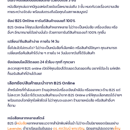
มั่นใจ หนังสือถึงมือปลอดภัย ด้วยบับเบิ้ล 3 ชั้น
หนังสือทุกเล่มจากบีทูเอสห่อด้วยบับเบิ้ลหนาแน่นถึง 3 ชั้น หมดกังวลเรื่องความเสีย
หายระหว่างจัดส่ง พร้อมส่งตรงถึงมือคุณในสภาพสมบูรณ์
ช้อป B2S Online การันตีสินค้าของแท้ 100%
B2S Online ให้คุณเลือกซื้อสินค้าหลากหลาย ไม่ว่าจะเป็นหนังสือ เครื่องเขียน หรือ
อื่นๆ อีกมากมายได้อย่างมั่นใจ ด้วยการการันตีสินค้าของแท้ 100% ทุกชิ้น
เปลี่ยน/คืนสินค้าง่าย ภายใน 14 วัน
ซื้อไปแล้วไม่ตรงใจ? ไม่ว่าจะเป็นหนังสือที่เลือกผิด หรือสินค้ามีปัญหา คุณสามารถ
เปลี่ยนหรือคืนสินค้าได้ง่าย ๆ ภายใน 14 วันนับจากวันที่ได้รับสินค้า
ช้อปออนไลน์ได้ตลอด 24 ชั่วโมง ทุกที่ ทุกเวลา
สะดวกสุดๆ! B2S online เปิดให้คุณช้อปได้ตลอดวันตลอดคืน อยากได้อะไร แค่คลิก
ก็รอรับสินค้าที่บ้านได้เลย!
เลือกช้อปสินค้าแนะนำจาก B2S Online
สำหรับใครที่กำลังมองหา ร้านอุปกรณ์เครื่องเขียนใกล้ฉัน หรืออยากแวะร้าน B2S แต่
ไม่สะดวก วันนี้เราได้รวบรวมสินค้าแนะนำจาก B2S Online มาให้คุณเลือกสรรได้ง่ายๆ
พร้อมตอบโจทย์ทุกไลฟ์สไตล์ ไม่ว่าคุณจะมองหา ร้านขายหนังสือ หรือสินค้าอื่นๆ
ก็ตาม
หนังสือหลากหลายสไตล์
B2S มี
หนังสือ
หลากหลายแนวจากสำนักพิมพ์ชั้นนำ ไม่ว่าจะเป็นนิยายยอดนิยมอย่าง
Lavender
, ตำราเรียนเข้มข้นของ
ดร. ศุภวัฒน์ พุกเจริญ
, นิตยสารอัปเดตจาก
เพ็ญ