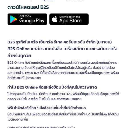
ดาวน์โหลดแอป B2S
B2S ธุรกิจในเครือ เซ็นทรัล รีเทล คอร์ปอเรชั่น จำกัด (มหาชน)
B2S Online แหล่งรวมหนังสือ เครื่องเขียน และแรงบันดาลใจ
สำหรับทุกวัย
B2S Online คือร้านหนังสือและเครื่องเขียนออนไลน์ที่ครบครัน ตอบโจทย์คนรักการ
อ่านและงานเขียน ให้คุณรู้สึกเหมือนมีร้านหนังสือใกล้ฉันอยู่ในมือ ช้อปง่าย ไม่ต้อง
ออกจากบ้าน เพราะ b2s มีทั้งหนังสือหลากหลายแนวและเครื่องเขียนคุณภาพ พร้อม
สิทธิพิเศษที่ไม่ควรพลาด!
ทำไม B2S Online คือแหล่งช้อปปิ้งที่คุณไม่ควรพลาด
ไม่ว่าคุณจะเป็นนักเรียน นักศึกษา คนทำงาน B2S พร้อมให้คุณเลือกสินค้าคุณภาพได้
ตลอด 24 ชั่วโมง พร้อมโปรโมชั่นและสิทธิพิเศษมากมาย
ฟรี! ค่าจัดส่งทั่วไทย *เมื่อสั่งครบขั้นต่ำที่บริษัทกำหนด
ช้อปเพลินเกินคุ้ม! เพียงมียอดสั่งซื้อสินค้าขั้นต่ำที่บริษัทกำหนด รับสิทธิ์ส่งฟรีถึงบ้าน
ไม่ต้องจ่ายเพิ่ม