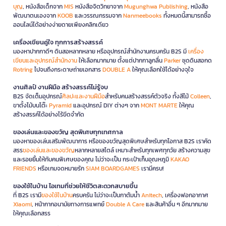
บุญ
, หนังสือเด็กจาก
MIS
หนังสือจิตวิทยาจาก
Mugunghwa Publishing
, หนังสือ
พัฒนาตนเองจาก
KOOB
และวรรณกรรมจาก
Nanmeebooks
ทั้งหมดนี้สามารถซื้อ
ออนไลน์ได้อย่างง่ายดายเพียงคลิกเดียว
เครื่องเขียนคู่ใจ ทุกการสร้างสรรค์
มองหาปากกาดีๆ ดินสอหลากหลาย หรืออุปกรณ์สำนักงานครบครัน B2S มี
เครื่อง
เขียนและอุปกรณ์สำนักงาน
ให้เลือกมากมาย ตั้งแต่ปากกาลูกลื่น
Parker
ชุดดินสอกด
Rotring
ไปจนถึงกระดาษถ่ายเอกสาร
DOUBLE A
ให้คุณเลือกใช้ได้อย่างจุใจ
งานศิลป์ งานฝีมือ สร้างสรรค์ไม่รู้จบ
B2S จัดเต็มอุปกรณ์
ศิลปะและงานฝีมือ
สำหรับคนสร้างสรรค์ตัวจริง ทั้งสีไม้
Colleen
,
ขาตั้งไม้บนโต๊ะ
Pyramid
และอุปกรณ์ DIY ต่างๆ จาก
MONT MARTE
ให้คุณ
สร้างสรรค์ได้อย่างไร้ขีดจำกัด
ของเล่นและของขวัญ สุดพิเศษทุกเทศกาล
มองหาของเล่นเสริมพัฒนาการ หรือของขวัญสุดพิเศษสำหรับทุกโอกาส B2S เราคัด
สรร
ของเล่นและของขวัญ
หลากหลายสไตล์ เหมาะสำหรับทุกเพศทุกวัย สร้างความสุข
และรอยยิ้มให้กับคนพิเศษของคุณ ไม่ว่าจะเป็น กระเป๋าเก็บอุณหภูมิ
KAKAO
FRIENDS
หรือเกมจดหมายรัก
SIAM BOARDGAMES
เรามีครบ!
ของใช้ในบ้าน ไอเทมที่ช่วยให้ชีวิตสะดวกสบายขึ้น
ที่ B2S เรามี
ของใช้ในบ้าน
ครบครัน ไม่ว่าจะเป็นกาต้มน้ำ
Anitech
, เครื่องฟอกอากาศ
Xiaomi
, หน้ากากอนามัยทางการแพทย์
Double A Care
และสินค้าอื่น ๆ อีกมากมาย
ให้คุณเลือกสรร