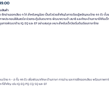
49.00
ับสินค้า
อ ฝึกอ่านออกเสียง ก ไก่ สำหรับหนูน้อย เป็นตัวช่วยสำคัญในการเรียนรู้พยัญชนะไทย 44 ตัว ตั้งแ
ภาพประกอบสีสันสดใส ช่วยกระตุ้นจินตนาการ พัฒนาความจำ สมาธิ และทักษะด้านภาษาให้กับเด็ก 
นุนการพัฒนาด้าน IQ, EQ และ EF อย่างสมดุล เหมาะสำหรับเด็กวัยเริ่มต้นเรียนภาษาไทย
ัญชนะไทย ก - ฮ ทั้ง 44 ตัว เพื่อพัฒนาทักษะด้านภาษา การอ่าน และการฝึกออกเสียง พร้อมภาพการ์
ี่สำคัญ เช่น IQ, EQ, PQ, CQ, SQ และ EF