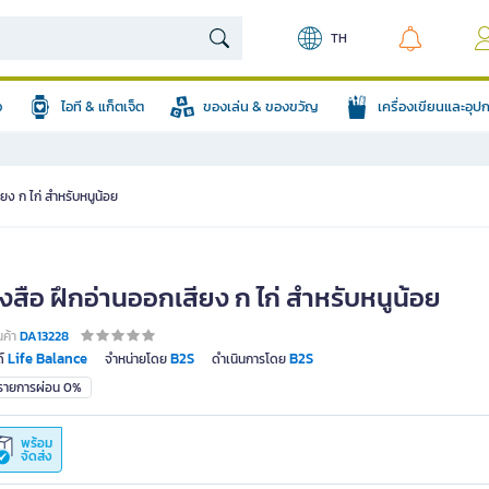
TH
อ
ไอที & แก็ตเจ็ต
ของเล่น & ของขวัญ
เครื่องเขียนและอุ
ยง ก ไก่ สำหรับหนูน้อย
งสือ ฝึกอ่านออกเสียง ก ไก่ สำหรับหนูน้อย
นค้า
DA13228
Life Balance
B2S
B2S
์
จำหน่ายโดย
ดำเนินการโดย
มรายการผ่อน 0%
พร้อม
จัดส่ง