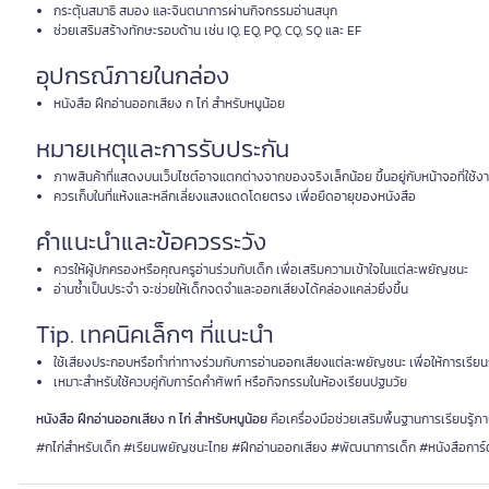
กระตุ้นสมาธิ สมอง และจินตนาการผ่านกิจกรรมอ่านสนุก
ช่วยเสริมสร้างทักษะรอบด้าน เช่น IQ, EQ, PQ, CQ, SQ และ EF
อุปกรณ์ภายในกล่อง
หนังสือ ฝึกอ่านออกเสียง ก ไก่ สำหรับหนูน้อย
หมายเหตุและการรับประกัน
ภาพสินค้าที่แสดงบนเว็บไซต์อาจแตกต่างจากของจริงเล็กน้อย ขึ้นอยู่กับหน้าจอที่ใช้ง
ควรเก็บในที่แห้งและหลีกเลี่ยงแสงแดดโดยตรง เพื่อยืดอายุของหนังสือ
คำแนะนำและข้อควรระวัง
ควรให้ผู้ปกครองหรือคุณครูอ่านร่วมกับเด็ก เพื่อเสริมความเข้าใจในแต่ละพยัญชนะ
อ่านซ้ำเป็นประจำ จะช่วยให้เด็กจดจำและออกเสียงได้คล่องแคล่วยิ่งขึ้น
Tip. เทคนิคเล็กๆ ที่แนะนำ
ใช้เสียงประกอบหรือทำท่าทางร่วมกับการอ่านออกเสียงแต่ละพยัญชนะ เพื่อให้การเรียนรู้ส
เหมาะสำหรับใช้ควบคู่กับการ์ดคำศัพท์ หรือกิจกรรมในห้องเรียนปฐมวัย
หนังสือ ฝึกอ่านออกเสียง ก ไก่ สำหรับหนูน้อย
คือเครื่องมือช่วยเสริมพื้นฐานการเรียนรู้ภาษ
#กไก่สำหรับเด็ก #เรียนพยัญชนะไทย #ฝึกอ่านออกเสียง #พัฒนาการเด็ก #หนังสือการ์ต