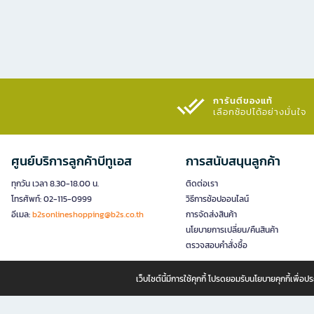
การันตีของแท้
เลือกช้อปได้อย่างมั่นใจ​
ศูนย์บริการลูกค้าบีทูเอส
การสนับสนุนลูกค้า
ทุกวัน เวลา 8.30-18.00 น.
ติดต่อเรา
โทรศัพท์: 02-115-0999
วิธีการช้อปออนไลน์
อีเมล:
b2sonlineshopping@b2s.co.th
การจัดส่งสินค้า
นโยบายการเปลี่ยน/คืนสินค้า
ตรวจสอบคำสั่งซื้อ
เว็บไซต์นี้มีการใช้คุกกี้ โปรดยอมรับนโยบายคุกกี้เพื่