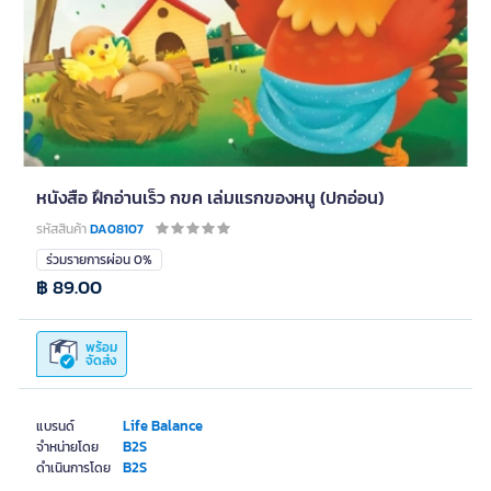
หนังสือ ฝึกอ่านเร็ว กขค เล่มแรกของหนู (ปกอ่อน)
รหัสสินค้า
DA08107
ร่วมรายการผ่อน 0%
฿ 89.00
พร้อม
จัดส่ง
Life Balance
แบรนด์
B2S
จำหน่ายโดย
B2S
ดำเนินการโดย