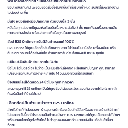
ฟรี! ค่าจัดส่งทั่วไทย *เมื่อสั่งครบขั้นต่ำที่บริษัทกำหนด
ช้อปเพลินเกินคุ้ม! เพียงมียอดสั่งซื้อสินค้าขั้นต่ำที่บริษัทกำหนด รับสิทธิ์ส่งฟรีถึงบ้าน
ไม่ต้องจ่ายเพิ่ม
มั่นใจ หนังสือถึงมือปลอดภัย ด้วยบับเบิ้ล 3 ชั้น
หนังสือทุกเล่มจากบีทูเอสห่อด้วยบับเบิ้ลหนาแน่นถึง 3 ชั้น หมดกังวลเรื่องความเสีย
หายระหว่างจัดส่ง พร้อมส่งตรงถึงมือคุณในสภาพสมบูรณ์
ช้อป B2S Online การันตีสินค้าของแท้ 100%
B2S Online ให้คุณเลือกซื้อสินค้าหลากหลาย ไม่ว่าจะเป็นหนังสือ เครื่องเขียน หรือ
อื่นๆ อีกมากมายได้อย่างมั่นใจ ด้วยการการันตีสินค้าของแท้ 100% ทุกชิ้น
เปลี่ยน/คืนสินค้าง่าย ภายใน 14 วัน
ซื้อไปแล้วไม่ตรงใจ? ไม่ว่าจะเป็นหนังสือที่เลือกผิด หรือสินค้ามีปัญหา คุณสามารถ
เปลี่ยนหรือคืนสินค้าได้ง่าย ๆ ภายใน 14 วันนับจากวันที่ได้รับสินค้า
ช้อปออนไลน์ได้ตลอด 24 ชั่วโมง ทุกที่ ทุกเวลา
สะดวกสุดๆ! B2S online เปิดให้คุณช้อปได้ตลอดวันตลอดคืน อยากได้อะไร แค่คลิก
ก็รอรับสินค้าที่บ้านได้เลย!
เลือกช้อปสินค้าแนะนำจาก B2S Online
สำหรับใครที่กำลังมองหา ร้านอุปกรณ์เครื่องเขียนใกล้ฉัน หรืออยากแวะร้าน B2S แต่
ไม่สะดวก วันนี้เราได้รวบรวมสินค้าแนะนำจาก B2S Online มาให้คุณเลือกสรรได้ง่ายๆ
พร้อมตอบโจทย์ทุกไลฟ์สไตล์ ไม่ว่าคุณจะมองหา ร้านขายหนังสือ หรือสินค้าอื่นๆ
ก็ตาม