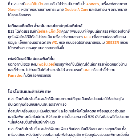
ที่ B2S เรามี
ของใช้ในบ้าน
ครบครัน ไม่ว่าจะเป็นกาต้มน้ำ
Anitech
, เครื่องฟอกอากาศ
Xiaomi
, หน้ากากอนามัยทางการแพทย์
Double A Care
และสินค้าอื่น ๆ อีกมากมาย
ให้คุณเลือกสรร
ไอทีและแก็ดเจ็ต ล้ำสมัย ตอบโจทย์ทุกไลฟ์สไตล์
B2S ได้คัดสรรสินค้า
ไอทีและแก็ดเจ็ต
คุณภาพเยี่ยมมาให้คุณเลือกสรร เพื่อตอบโจทย์
ทุกไลฟ์สไตล์ดิจิทัล ไม่ว่าจะเป็น เครื่องทำลายเอกสาร
NEO
เพื่อความปลอดภัยของ
ข้อมูล, เอ็กซ์เทอนัลฮาร์ดดิสก์
WD
, หรือ คีย์บอร์ดไร้สายเมาส์คอมโบ
GEEZER
ที่ช่วย
ให้การทำงานของคุณสะดวกสบายยิ่งขึ้น
เฟอร์นิเจอร์ดีไซน์ครบฟังก์ชั่น
นอกจากนี้ B2S ยังมี
เฟอร์นิเจอร์
ครบทุกฟังก์ชันให้คุณได้เลือกสรรเพื่อตกแต่งบ้าน
และที่ทำงาน ไม่ว่าจะเป็นโต๊ะทำงานพับได้ จากแบรนด์
ONE
หรือ เก้าอี้ทำงาน
Furradec
ก็มีให้เลือกครบครัน
โปรโมชั่นและสิทธิพิเศษ
B2S จัดเต็มโปรโมชั่นและสิทธิพิเศษมากมายให้คุณเลือกช้อปออนไลน์ได้อย่างจุใจ
อัปเดตทุกเดือนกับแคมเปญลดราคาแรง
ทั้งสินค้าเครื่องเขียน หนังสือขายดี และไอเทมไลฟ์สไตล์สุดชิค พร้อมคูปองส่วนลด
และดีลพิเศษเมื่อช้อปผ่าน B2S.co.th เท่านั้น นอกจากนี้ B2S ยังใจดีส่งฟรีทั่วประเทศ
*เมื่อสั่งครบขั้นต่ำที่บริษัทกำหนด
B2S จัดเต็มโปรโมชั่นและสิทธิพิเศษเพียบ ช้อปออนไลน์ได้เลย! ลดแรงทุกเดือน ทั้ง
เครื่องเขียน หนังสือดัง ของไอเทมไลฟ์สไตล์สุดชิค พร้อมคูปองส่วนลดพิเศษเมื่อซื้อ