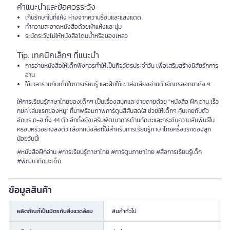
คำแนะนำและข้อควรระวัง
เก็บรักษาในที่แห้ง ห่างจากความร้อนและแสงแดด
ทำความสะอาดหนังสือด้วยผ้าแห้งและนุ่ม
ระมัดระวังไม่ให้หนังสือโดนน้ำหรือของเหลว
Tip. เทคนิคเล็กๆ ที่แนะนำ
การอ่านหนังสือให้เด็กฟังควรทำให้เป็นกิจวัตรประจำวัน เพื่อเสริมสร้างนิสัยรักการ
อ่าน
ใช้เวลาร่วมกับเด็กในการเรียนรู้ และฝึกให้เขาส่งเสียงอ่านตัวอักษรออกมาดัง ๆ
ให้การเรียนรู้ภาษาไทยของเด็กๆ เป็นเรื่องสนุกและง่ายดายด้วย "หนังสือ ฝึก อ่าน เร็ว
กขค เล่มแรกของหนู" ที่มาพร้อมภาพการ์ตูนสีสันสดใส ช่วยให้เด็กๆ คุ้นเคยกับตัว
อักษร ก-ฮ ทั้ง 44 ตัว อีกทั้งยังเสริมพัฒนาการด้านทักษะและกระชับความสัมพันธ์ใน
ครอบครัวอย่างลงตัว เลือกหนังสือที่ใช่สำหรับการเรียนรู้ภาษาไทยครั้งแรกของลูก
น้อยวันนี้!
#หนังสือฝึกอ่าน #การเรียนรู้ภาษาไทย #การ์ตูนภาษาไทย #สื่อการเรียนรู้เด็ก
#พัฒนาทักษะเด็ก
ข้อมูลสินค้า
ผลิตภัณฑ์เป็นมิตรกับสิ่งแวดล้อม
สินค้าทั่วไป