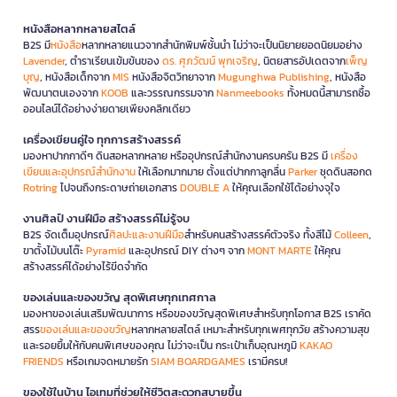
หนังสือหลากหลายสไตล์
B2S มี
หนังสือ
หลากหลายแนวจากสำนักพิมพ์ชั้นนำ ไม่ว่าจะเป็นนิยายยอดนิยมอย่าง
Lavender
, ตำราเรียนเข้มข้นของ
ดร. ศุภวัฒน์ พุกเจริญ
, นิตยสารอัปเดตจาก
เพ็ญ
บุญ
, หนังสือเด็กจาก
MIS
หนังสือจิตวิทยาจาก
Mugunghwa Publishing
, หนังสือ
พัฒนาตนเองจาก
KOOB
และวรรณกรรมจาก
Nanmeebooks
ทั้งหมดนี้สามารถซื้อ
ออนไลน์ได้อย่างง่ายดายเพียงคลิกเดียว
เครื่องเขียนคู่ใจ ทุกการสร้างสรรค์
มองหาปากกาดีๆ ดินสอหลากหลาย หรืออุปกรณ์สำนักงานครบครัน B2S มี
เครื่อง
เขียนและอุปกรณ์สำนักงาน
ให้เลือกมากมาย ตั้งแต่ปากกาลูกลื่น
Parker
ชุดดินสอกด
Rotring
ไปจนถึงกระดาษถ่ายเอกสาร
DOUBLE A
ให้คุณเลือกใช้ได้อย่างจุใจ
งานศิลป์ งานฝีมือ สร้างสรรค์ไม่รู้จบ
B2S จัดเต็มอุปกรณ์
ศิลปะและงานฝีมือ
สำหรับคนสร้างสรรค์ตัวจริง ทั้งสีไม้
Colleen
,
ขาตั้งไม้บนโต๊ะ
Pyramid
และอุปกรณ์ DIY ต่างๆ จาก
MONT MARTE
ให้คุณ
สร้างสรรค์ได้อย่างไร้ขีดจำกัด
ของเล่นและของขวัญ สุดพิเศษทุกเทศกาล
มองหาของเล่นเสริมพัฒนาการ หรือของขวัญสุดพิเศษสำหรับทุกโอกาส B2S เราคัด
สรร
ของเล่นและของขวัญ
หลากหลายสไตล์ เหมาะสำหรับทุกเพศทุกวัย สร้างความสุข
และรอยยิ้มให้กับคนพิเศษของคุณ ไม่ว่าจะเป็น กระเป๋าเก็บอุณหภูมิ
KAKAO
FRIENDS
หรือเกมจดหมายรัก
SIAM BOARDGAMES
เรามีครบ!
ของใช้ในบ้าน ไอเทมที่ช่วยให้ชีวิตสะดวกสบายขึ้น