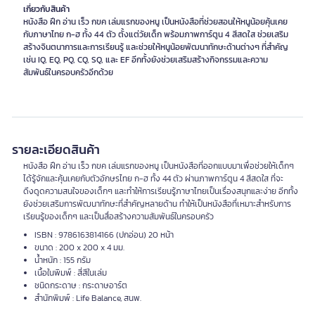
เกี่ยวกับสินค้า
หนังสือ ฝึก อ่าน เร็ว กขค เล่มแรกของหนู เป็นหนังสือที่ช่วยสอนให้หนูน้อยคุ้นเคย
กับภาษาไทย ก-ฮ ทั้ง 44 ตัว ตั้งแต่วัยเด็ก พร้อมภาพการ์ตูน 4 สีสดใส ช่วยเสริม
สร้างจินตนาการและการเรียนรู้ และช่วยให้หนูน้อยพัฒนาทักษะด้านต่างๆ ที่สำคัญ
เช่น IQ, EQ, PQ, CQ, SQ, และ EF อีกทั้งยังช่วยเสริมสร้างกิจกรรมและความ
สัมพันธ์ในครอบครัวอีกด้วย
รายละเอียดสินค้า
หนังสือ ฝึก อ่าน เร็ว กขค เล่มแรกของหนู เป็นหนังสือที่ออกแบบมาเพื่อช่วยให้เด็กๆ
ได้รู้จักและคุ้นเคยกับตัวอักษรไทย ก-ฮ ทั้ง 44 ตัว ผ่านภาพการ์ตูน 4 สีสดใส ที่จะ
ดึงดูดความสนใจของเด็กๆ และทำให้การเรียนรู้ภาษาไทยเป็นเรื่องสนุกและง่าย อีกทั้ง
ยังช่วยเสริมการพัฒนาทักษะที่สำคัญหลายด้าน ทำให้เป็นหนังสือที่เหมาะสำหรับการ
เรียนรู้ของเด็กๆ และเป็นสื่อสร้างความสัมพันธ์ในครอบครัว
ISBN : 9786163814166 (ปกอ่อน) 20 หน้า
ขนาด : 200 x 200 x 4 มม.
น้ำหนัก : 155 กรัม
เนื้อในพิมพ์ : สี่สีในเล่ม
ชนิดกระดาษ : กระดาษอาร์ต
สำนักพิมพ์ : Life Balance, สนพ.