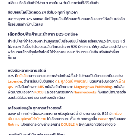
เปลี่ยนหรือคืนสินค้าได้ง่าย ๆ ภายใน 14 วันนับจากวันที่ได้รับสินค้า
ช้อปออนไลน์ได้ตลอด 24 ชั่วโมง ทุกที่ ทุกเวลา
สะดวกสุดๆ! B2S online เปิดให้คุณช้อปได้ตลอดวันตลอดคืน อยากได้อะไร แค่คลิก
ก็รอรับสินค้าที่บ้านได้เลย!
เลือกช้อปสินค้าแนะนำจาก B2S Online
สำหรับใครที่กำลังมองหา ร้านอุปกรณ์เครื่องเขียนใกล้ฉัน หรืออยากแวะร้าน B2S แต่
ไม่สะดวก วันนี้เราได้รวบรวมสินค้าแนะนำจาก B2S Online มาให้คุณเลือกสรรได้ง่ายๆ
พร้อมตอบโจทย์ทุกไลฟ์สไตล์ ไม่ว่าคุณจะมองหา ร้านขายหนังสือ หรือสินค้าอื่นๆ
ก็ตาม
หนังสือหลากหลายสไตล์
B2S มี
หนังสือ
หลากหลายแนวจากสำนักพิมพ์ชั้นนำ ไม่ว่าจะเป็นนิยายยอดนิยมอย่าง
Lavender
, ตำราเรียนเข้มข้นของ
ดร. ศุภวัฒน์ พุกเจริญ
, นิตยสารอัปเดตจาก
เพ็ญ
บุญ
, หนังสือเด็กจาก
MIS
หนังสือจิตวิทยาจาก
Mugunghwa Publishing
, หนังสือ
พัฒนาตนเองจาก
KOOB
และวรรณกรรมจาก
Nanmeebooks
ทั้งหมดนี้สามารถซื้อ
ออนไลน์ได้อย่างง่ายดายเพียงคลิกเดียว
เครื่องเขียนคู่ใจ ทุกการสร้างสรรค์
มองหาปากกาดีๆ ดินสอหลากหลาย หรืออุปกรณ์สำนักงานครบครัน B2S มี
เครื่อง
เขียนและอุปกรณ์สำนักงาน
ให้เลือกมากมาย ตั้งแต่ปากกาลูกลื่น
Parker
ชุดดินสอกด
Rotring
ไปจนถึงกระดาษถ่ายเอกสาร
DOUBLE A
ให้คุณเลือกใช้ได้อย่างจุใจ
งานศิลป์ งานฝีมือ สร้างสรรค์ไม่รู้จบ