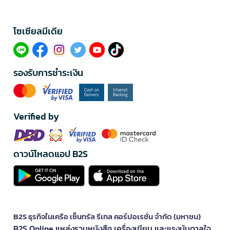
โซเซียลมีเดีย​
รองรับการชำระเงิน
Verified by
ดาวน์โหลดแอป B2S
B2S ธุรกิจในเครือ เซ็นทรัล รีเทล คอร์ปอเรชั่น จำกัด (มหาชน)
B2S Online แหล่งรวมหนังสือ เครื่องเขียน และแรงบันดาลใจ