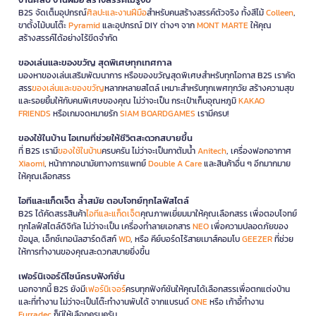
B2S จัดเต็มอุปกรณ์
ศิลปะและงานฝีมือ
สำหรับคนสร้างสรรค์ตัวจริง ทั้งสีไม้
Colleen
,
ขาตั้งไม้บนโต๊ะ
Pyramid
และอุปกรณ์ DIY ต่างๆ จาก
MONT MARTE
ให้คุณ
สร้างสรรค์ได้อย่างไร้ขีดจำกัด
ของเล่นและของขวัญ สุดพิเศษทุกเทศกาล
มองหาของเล่นเสริมพัฒนาการ หรือของขวัญสุดพิเศษสำหรับทุกโอกาส B2S เราคัด
สรร
ของเล่นและของขวัญ
หลากหลายสไตล์ เหมาะสำหรับทุกเพศทุกวัย สร้างความสุข
และรอยยิ้มให้กับคนพิเศษของคุณ ไม่ว่าจะเป็น กระเป๋าเก็บอุณหภูมิ
KAKAO
FRIENDS
หรือเกมจดหมายรัก
SIAM BOARDGAMES
เรามีครบ!
ของใช้ในบ้าน ไอเทมที่ช่วยให้ชีวิตสะดวกสบายขึ้น
ที่ B2S เรามี
ของใช้ในบ้าน
ครบครัน ไม่ว่าจะเป็นกาต้มน้ำ
Anitech
, เครื่องฟอกอากาศ
Xiaomi
, หน้ากากอนามัยทางการแพทย์
Double A Care
และสินค้าอื่น ๆ อีกมากมาย
ให้คุณเลือกสรร
ไอทีและแก็ดเจ็ต ล้ำสมัย ตอบโจทย์ทุกไลฟ์สไตล์
B2S ได้คัดสรรสินค้า
ไอทีและแก็ดเจ็ต
คุณภาพเยี่ยมมาให้คุณเลือกสรร เพื่อตอบโจทย์
ทุกไลฟ์สไตล์ดิจิทัล ไม่ว่าจะเป็น เครื่องทำลายเอกสาร
NEO
เพื่อความปลอดภัยของ
ข้อมูล, เอ็กซ์เทอนัลฮาร์ดดิสก์
WD
, หรือ คีย์บอร์ดไร้สายเมาส์คอมโบ
GEEZER
ที่ช่วย
ให้การทำงานของคุณสะดวกสบายยิ่งขึ้น
เฟอร์นิเจอร์ดีไซน์ครบฟังก์ชั่น
นอกจากนี้ B2S ยังมี
เฟอร์นิเจอร์
ครบทุกฟังก์ชันให้คุณได้เลือกสรรเพื่อตกแต่งบ้าน
และที่ทำงาน ไม่ว่าจะเป็นโต๊ะทำงานพับได้ จากแบรนด์
ONE
หรือ เก้าอี้ทำงาน
Furradec
ก็มีให้เลือกครบครัน