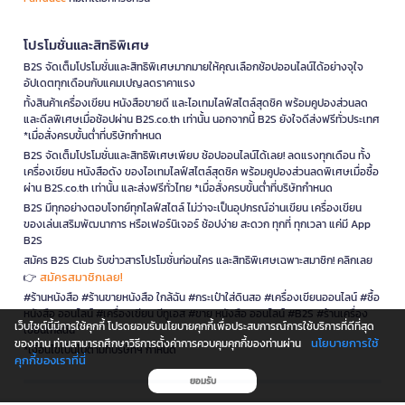
โปรโมชั่นและสิทธิพิเศษ
B2S จัดเต็มโปรโมชั่นและสิทธิพิเศษมากมายให้คุณเลือกช้อปออนไลน์ได้อย่างจุใจ
อัปเดตทุกเดือนกับแคมเปญลดราคาแรง
ทั้งสินค้าเครื่องเขียน หนังสือขายดี และไอเทมไลฟ์สไตล์สุดชิค พร้อมคูปองส่วนลด
และดีลพิเศษเมื่อช้อปผ่าน B2S.co.th เท่านั้น นอกจากนี้ B2S ยังใจดีส่งฟรีทั่วประเทศ
*เมื่อสั่งครบขั้นต่ำที่บริษัทกำหนด
B2S จัดเต็มโปรโมชั่นและสิทธิพิเศษเพียบ ช้อปออนไลน์ได้เลย! ลดแรงทุกเดือน ทั้ง
เครื่องเขียน หนังสือดัง ของไอเทมไลฟ์สไตล์สุดชิค พร้อมคูปองส่วนลดพิเศษเมื่อซื้อ
ผ่าน B2S.co.th เท่านั้น และส่งฟรีทั่วไทย *เมื่อสั่งครบขั้นต่ำที่บริษัทกำหนด
B2S มีทุกอย่างตอบโจทย์ทุกไลฟ์สไตล์ ไม่ว่าจะเป็นอุปกรณ์อ่านเขียน เครื่องเขียน
ของเล่นเสริมพัฒนาการ หรือเฟอร์นิเจอร์ ช้อปง่าย สะดวก ทุกที่ ทุกเวลา แค่มี App
B2S
สมัคร B2S Club รับข่าวสารโปรโมชั่นก่อนใคร และสิทธิพิเศษเฉพาะสมาชิก! คลิกเลย
สมัครสมาชิกเลย!
👉
#ร้านหนังสือ #ร้านขายหนังสือ ใกล้ฉัน #กระเป๋าใส่ดินสอ #เครื่องเขียนออนไลน์ #ซื้อ
หนังสือ ออนไลน์ #เครื่องเขียน บีทูเอส #ขาย หนังสือ ออนไลน์ #B2S #ร้านเครื่อง
เว็บไซต์นี้มีการใช้คุกกี้ โปรดยอมรับนโยบายคุกกี้เพื่อประสบการณ์การใช้บริการที่ดีที่สุด
เขียนใกล้ฉัน
นโยบายการใช้
ของท่าน ท่านสามารถศึกษาวิธีการตั้งค่าการควบคุมคุกกี้ของท่านผ่าน
*เงื่อนไขเป็นไปตามที่บริษัทฯ กำหนด
คุกกี้ของเราที่นี่
ยอมรับ