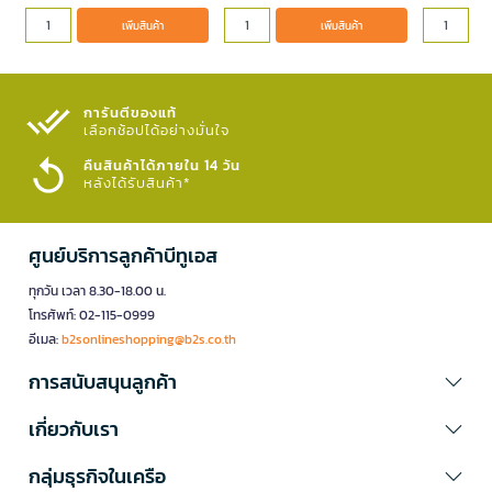
เพิ่มสินค้า
เพิ่มสินค้า
การันตีของแท้
เลือกช้อปได้อย่างมั่นใจ​
คืนสินค้าได้ภายใน 14 วัน
หลังได้รับสินค้า*
ศูนย์บริการลูกค้าบีทูเอส
ทุกวัน เวลา 8.30-18.00 น.
โทรศัพท์: 02-115-0999
อีเมล:
b2sonlineshopping@b2s.co.th
การสนับสนุนลูกค้า
เกี่ยวกับเรา
กลุ่มธุรกิจในเครือ