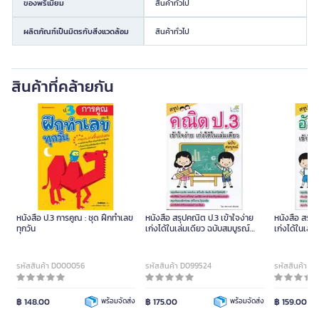
ของพรีเมียม
สินค้าทั่วไป
ผลิตภัณฑ์เป็นมิตรกับสิ่งแวดล้อม
สินค้าทั่วไป
สินค้าที่คล้ายกัน
หนังสือ ป.3 การคูณ : ชุด ฝึกทำเลข
หนังสือ สรุปคณิต ป.3 เข้าใจง่าย
หนังสือ สรุป
ทุกวัน
เก่งได้ในเล่มเดียว ฉบับสมบูรณ์
เก่งได้ในเล่
(ปกอ่อน)
(LIFE BALA
รหัสสินค้า D000056
รหัสสินค้า D099524
รหัสสินค้า D
฿ 148.00
พร้อมจัดส่ง
฿ 175.00
พร้อมจัดส่ง
฿ 159.00