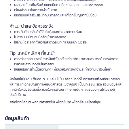
เฉลยละเอียดที่เสริมด้วยเทคนิคการคิดของ สสวท. และ Bar Model
เรียงลำดับเนื้อหาจากง่ายไปยาก
ออกแบบเพื่อส่งเสริมทักษะการคิดและแก้โจทย์ปัญหาที่ซับซ้อน
คำแนะนำและข้อควรระวัง
ควรเก็บรักษาสินค้าไว้ในที่แห้งและห่างจากความร้อน
ไม่ควรหันหน้าปกหนังสือเข้าหาแสงแดด
ใช้ผ้าแห้งสะอาดทำความสะอาดฝุ่นที่เกาะบนหน้าหนังสือ
Tip. เทคนิคเล็กๆ ที่แนะนำ
การสร้างกรอบเวลาในการฝึกทำโจทย์ จะช่วยพัฒนาความสามารถในการจัดการ
เวลาและความกดดันในการสอบ
ใช้สีสันในการทำโน๊ตความคิด เพื่อช่วยในการจดจำและทำความเข้าใจเนื้อหา
ฝึกโจทย์เข้มเติมเต็มคณิต ป.1 เล่มนี้ เป็นเครื่องมือที่ดีในการเสริมสร้างทักษะการคิด
และการแก้โจทย์ปัญหาทางคณิตศาสตร์ ไม่ว่าคุณจะเป็นนักเรียนหรือผู้สอน ข้อมูลและ
เทคนิคในหนังสือเล่มนี้จะช่วยในการพัฒนาทักษะคณิตศาสตร์ของคุณได้อย่างมี
ประสิทธิภาพ
#ฝึกโจทย์คณิต #คณิตศาสตร์ป1 #โจทย์บวก #โจทย์ลบ #โจทย์คูณ
ข้อมูลสินค้า