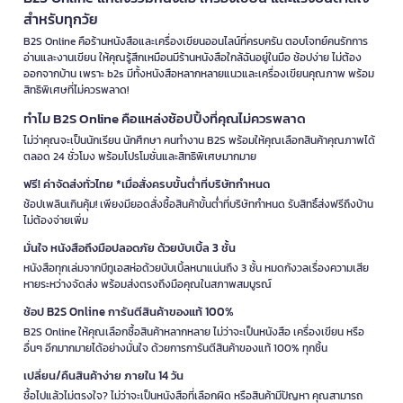
สำหรับทุกวัย
B2S Online คือร้านหนังสือและเครื่องเขียนออนไลน์ที่ครบครัน ตอบโจทย์คนรักการ
อ่านและงานเขียน ให้คุณรู้สึกเหมือนมีร้านหนังสือใกล้ฉันอยู่ในมือ ช้อปง่าย ไม่ต้อง
ออกจากบ้าน เพราะ b2s มีทั้งหนังสือหลากหลายแนวและเครื่องเขียนคุณภาพ พร้อม
สิทธิพิเศษที่ไม่ควรพลาด!
ทำไม B2S Online คือแหล่งช้อปปิ้งที่คุณไม่ควรพลาด
ไม่ว่าคุณจะเป็นนักเรียน นักศึกษา คนทำงาน B2S พร้อมให้คุณเลือกสินค้าคุณภาพได้
ตลอด 24 ชั่วโมง พร้อมโปรโมชั่นและสิทธิพิเศษมากมาย
ฟรี! ค่าจัดส่งทั่วไทย *เมื่อสั่งครบขั้นต่ำที่บริษัทกำหนด
ช้อปเพลินเกินคุ้ม! เพียงมียอดสั่งซื้อสินค้าขั้นต่ำที่บริษัทกำหนด รับสิทธิ์ส่งฟรีถึงบ้าน
ไม่ต้องจ่ายเพิ่ม
มั่นใจ หนังสือถึงมือปลอดภัย ด้วยบับเบิ้ล 3 ชั้น
หนังสือทุกเล่มจากบีทูเอสห่อด้วยบับเบิ้ลหนาแน่นถึง 3 ชั้น หมดกังวลเรื่องความเสีย
หายระหว่างจัดส่ง พร้อมส่งตรงถึงมือคุณในสภาพสมบูรณ์
ช้อป B2S Online การันตีสินค้าของแท้ 100%
B2S Online ให้คุณเลือกซื้อสินค้าหลากหลาย ไม่ว่าจะเป็นหนังสือ เครื่องเขียน หรือ
อื่นๆ อีกมากมายได้อย่างมั่นใจ ด้วยการการันตีสินค้าของแท้ 100% ทุกชิ้น
เปลี่ยน/คืนสินค้าง่าย ภายใน 14 วัน
ซื้อไปแล้วไม่ตรงใจ? ไม่ว่าจะเป็นหนังสือที่เลือกผิด หรือสินค้ามีปัญหา คุณสามารถ