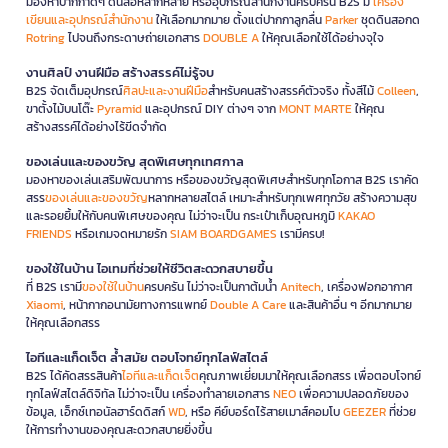
มองหาปากกาดีๆ ดินสอหลากหลาย หรืออุปกรณ์สำนักงานครบครัน B2S มี
เครื่อง
เขียนและอุปกรณ์สำนักงาน
ให้เลือกมากมาย ตั้งแต่ปากกาลูกลื่น
Parker
ชุดดินสอกด
Rotring
ไปจนถึงกระดาษถ่ายเอกสาร
DOUBLE A
ให้คุณเลือกใช้ได้อย่างจุใจ
งานศิลป์ งานฝีมือ สร้างสรรค์ไม่รู้จบ
B2S จัดเต็มอุปกรณ์
ศิลปะและงานฝีมือ
สำหรับคนสร้างสรรค์ตัวจริง ทั้งสีไม้
Colleen
,
ขาตั้งไม้บนโต๊ะ
Pyramid
และอุปกรณ์ DIY ต่างๆ จาก
MONT MARTE
ให้คุณ
สร้างสรรค์ได้อย่างไร้ขีดจำกัด
ของเล่นและของขวัญ สุดพิเศษทุกเทศกาล
มองหาของเล่นเสริมพัฒนาการ หรือของขวัญสุดพิเศษสำหรับทุกโอกาส B2S เราคัด
สรร
ของเล่นและของขวัญ
หลากหลายสไตล์ เหมาะสำหรับทุกเพศทุกวัย สร้างความสุข
และรอยยิ้มให้กับคนพิเศษของคุณ ไม่ว่าจะเป็น กระเป๋าเก็บอุณหภูมิ
KAKAO
FRIENDS
หรือเกมจดหมายรัก
SIAM BOARDGAMES
เรามีครบ!
ของใช้ในบ้าน ไอเทมที่ช่วยให้ชีวิตสะดวกสบายขึ้น
ที่ B2S เรามี
ของใช้ในบ้าน
ครบครัน ไม่ว่าจะเป็นกาต้มน้ำ
Anitech
, เครื่องฟอกอากาศ
Xiaomi
, หน้ากากอนามัยทางการแพทย์
Double A Care
และสินค้าอื่น ๆ อีกมากมาย
ให้คุณเลือกสรร
ไอทีและแก็ดเจ็ต ล้ำสมัย ตอบโจทย์ทุกไลฟ์สไตล์
B2S ได้คัดสรรสินค้า
ไอทีและแก็ดเจ็ต
คุณภาพเยี่ยมมาให้คุณเลือกสรร เพื่อตอบโจทย์
ทุกไลฟ์สไตล์ดิจิทัล ไม่ว่าจะเป็น เครื่องทำลายเอกสาร
NEO
เพื่อความปลอดภัยของ
ข้อมูล, เอ็กซ์เทอนัลฮาร์ดดิสก์
WD
, หรือ คีย์บอร์ดไร้สายเมาส์คอมโบ
GEEZER
ที่ช่วย
ให้การทำงานของคุณสะดวกสบายยิ่งขึ้น