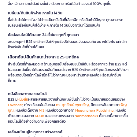
อื่นๆ อีกมากมายได้อย่างมั่นใจ ด้วยการการันตีสินค้าของแท้ 100% ทุกชิ้น
เปลี่ยน/คืนสินค้าง่าย ภายใน 14 วัน
ซื้อไปแล้วไม่ตรงใจ? ไม่ว่าจะเป็นหนังสือที่เลือกผิด หรือสินค้ามีปัญหา คุณสามารถ
เปลี่ยนหรือคืนสินค้าได้ง่าย ๆ ภายใน 14 วันนับจากวันที่ได้รับสินค้า
ช้อปออนไลน์ได้ตลอด 24 ชั่วโมง ทุกที่ ทุกเวลา
สะดวกสุดๆ! B2S online เปิดให้คุณช้อปได้ตลอดวันตลอดคืน อยากได้อะไร แค่คลิก
ก็รอรับสินค้าที่บ้านได้เลย!
เลือกช้อปสินค้าแนะนำจาก B2S Online
สำหรับใครที่กำลังมองหา ร้านอุปกรณ์เครื่องเขียนใกล้ฉัน หรืออยากแวะร้าน B2S แต่
ไม่สะดวก วันนี้เราได้รวบรวมสินค้าแนะนำจาก B2S Online มาให้คุณเลือกสรรได้ง่ายๆ
พร้อมตอบโจทย์ทุกไลฟ์สไตล์ ไม่ว่าคุณจะมองหา ร้านขายหนังสือ หรือสินค้าอื่นๆ
ก็ตาม
หนังสือหลากหลายสไตล์
B2S มี
หนังสือ
หลากหลายแนวจากสำนักพิมพ์ชั้นนำ ไม่ว่าจะเป็นนิยายยอดนิยมอย่าง
Lavender
, ตำราเรียนเข้มข้นของ
ดร. ศุภวัฒน์ พุกเจริญ
, นิตยสารอัปเดตจาก
เพ็ญ
บุญ
, หนังสือเด็กจาก
MIS
หนังสือจิตวิทยาจาก
Mugunghwa Publishing
, หนังสือ
พัฒนาตนเองจาก
KOOB
และวรรณกรรมจาก
Nanmeebooks
ทั้งหมดนี้สามารถซื้อ
ออนไลน์ได้อย่างง่ายดายเพียงคลิกเดียว
เครื่องเขียนคู่ใจ ทุกการสร้างสรรค์