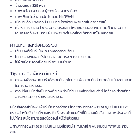
เนื้อในพิมพ์: ขาวดำ
จำนวนหน้า: 328 หน้า
ภาพปกโดย ฮวาฮวา ผู้วาดเรื่องจันทราอัสดง
ภาพ Box ไม่ซ้ำลายปก โดยจิบิ NoRWAN
เนื้อหาหลัก: นางเอกเป็นขุนนางนำพิธีตอนพระเอกขึ้นครองราชย์
เนื้อหาเสริม: เล่ม 1 พระเอกถอดรองเท้าให้นางเอกตอนตกม้า เล่ม 3 นางเอกเมา
เดินตลาดกับพระเอก เล่ม 4 พระนางในชุดฮ่องเต้ฮองเฮาโอบกอดกัน
คำแนะนำและข้อควรระวัง
เก็บหนังสือในที่แห้งและห่างจากความร้อน.
ไม่ควรวางหนังสือให้โดนแสงแดดตรง ๆ เป็นเวลานาน.
ใช้ผ้าแห้งสะอาดเช็ดฝุ่นที่เกาะบนหน้าปก
Tip. เทคนิคเล็กๆ ที่แนะนำ
การจองล็อตพิเศษหรือซื้อร่วมกับชุดใหม่ ๆ เพื่อความคุ้มค่าที่มากขึ้น เป็นอีกเทคนิค
ในการสะสมหนังสือ
การมีที่คั่นหนังสือเป็นของตัวเอง ทำให้อ่านหนังสืออย่างมีสิ่งที่นึกถึงและช่วยสร้าง
อารมณ์ร่วมกับเรื่องราวในหนังสือ
หนังสือจากสำนักพิมพ์แจ่มใสมากกว่ารัก เรื่อง "ฝ่าบาททรงพระเจริญหมื่นปี เล่ม 2"
เหมาะสำหรับนักอ่านที่หลงใหลในเรื่องราวโรแมนติกที่มีความเข้มข้น และภาพประกอบที่
ไม่ซ้ำใคร สนใจสามารถสั่งซื้อออนไลน์ได้แล้ววันนี้!
#ฝ่าบาททรงพระเจริญหมื่นปี #หนังสือแจ่มใส #นิยายรัก #นิยายจีน #ภาพประกอบ
สวย