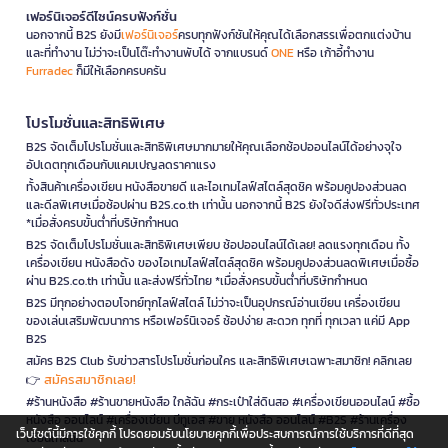
เฟอร์นิเจอร์ดีไซน์ครบฟังก์ชั่น
นอกจากนี้ B2S ยังมี
เฟอร์นิเจอร์
ครบทุกฟังก์ชันให้คุณได้เลือกสรรเพื่อตกแต่งบ้าน
และที่ทำงาน ไม่ว่าจะเป็นโต๊ะทำงานพับได้ จากแบรนด์
ONE
หรือ เก้าอี้ทำงาน
Furradec
ก็มีให้เลือกครบครัน
โปรโมชั่นและสิทธิพิเศษ
B2S จัดเต็มโปรโมชั่นและสิทธิพิเศษมากมายให้คุณเลือกช้อปออนไลน์ได้อย่างจุใจ
อัปเดตทุกเดือนกับแคมเปญลดราคาแรง
ทั้งสินค้าเครื่องเขียน หนังสือขายดี และไอเทมไลฟ์สไตล์สุดชิค พร้อมคูปองส่วนลด
และดีลพิเศษเมื่อช้อปผ่าน B2S.co.th เท่านั้น นอกจากนี้ B2S ยังใจดีส่งฟรีทั่วประเทศ
*เมื่อสั่งครบขั้นต่ำที่บริษัทกำหนด
B2S จัดเต็มโปรโมชั่นและสิทธิพิเศษเพียบ ช้อปออนไลน์ได้เลย! ลดแรงทุกเดือน ทั้ง
เครื่องเขียน หนังสือดัง ของไอเทมไลฟ์สไตล์สุดชิค พร้อมคูปองส่วนลดพิเศษเมื่อซื้อ
ผ่าน B2S.co.th เท่านั้น และส่งฟรีทั่วไทย *เมื่อสั่งครบขั้นต่ำที่บริษัทกำหนด
B2S มีทุกอย่างตอบโจทย์ทุกไลฟ์สไตล์ ไม่ว่าจะเป็นอุปกรณ์อ่านเขียน เครื่องเขียน
ของเล่นเสริมพัฒนาการ หรือเฟอร์นิเจอร์ ช้อปง่าย สะดวก ทุกที่ ทุกเวลา แค่มี App
B2S
สมัคร B2S Club รับข่าวสารโปรโมชั่นก่อนใคร และสิทธิพิเศษเฉพาะสมาชิก! คลิกเลย
สมัครสมาชิกเลย!
👉
#ร้านหนังสือ #ร้านขายหนังสือ ใกล้ฉัน #กระเป๋าใส่ดินสอ #เครื่องเขียนออนไลน์ #ซื้อ
หนังสือ ออนไลน์ #เครื่องเขียน บีทูเอส #ขาย หนังสือ ออนไลน์ #B2S #ร้านเครื่อง
เว็บไซต์นี้มีการใช้คุกกี้ โปรดยอมรับนโยบายคุกกี้เพื่อประสบการณ์การใช้บริการที่ดีที่สุด
เขียนใกล้ฉัน