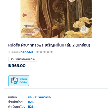
หนังสือ ฝ่าบาททรงพระเจริญหมื่นปี เล่ม 2 (ปกอ่อน)
รหัสสินค้า
DA08442
ร่วมรายการผ่อน 0%
฿ 369.00
พร้อม
จัดส่ง
แจ่มใสมากกว่ารัก
แบรนด์
B2S
จำหน่ายโดย
B2S
ดำเนินการโดย