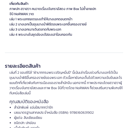
เกี่ยวกับสินค้า
ภาพปก ฮวาฮวา คนวาดเรื่องจันทราอัสดง ภาพ Box ไม่ซ้ำลายปก
จิบิ NoRWAN วาด
เล่ม 1 พระเอกถอดรองเท้าให้นางเอกตอนตกม้า
เล่ม 2 นางเอกเป็นขุนนางนำพิธีตอนพระเอกขึ้นครองราชย์
เล่ม 3 นางเอกเมาเดินตลาดกับพระเอก
เล่ม 4 พระนางในชุดฮ่องเต้ฮองเฮาโอบกอดกัน
รายละเอียดสินค้า
เล่มที่ 2 ของซีรีส์ "ฝ่าบาททรงพระเจริญหมื่นปี" นี้เน้นเล่าเรื่องช่วงที่นางเอกได้เป็น
ขุนนางนำพิธีขึ้นครองราชย์ของพระเอก ตัวเนื้อหายังคงเต็มไปด้วยความเข้มข้นและโร
แมนติกที่เกี่ยวพันกับการเมืองของราชสำนักจีน นอกจากนี้ ภาพประกอบโดยฮวาฮวาผู้
วาดเรื่องจันทราอัสดงและภาพ Box จิบิที่วาดโดย NoRWAN ก็ช่วยเสริมความพิเศษให้
กับหนังสือเล่มนี้
คุณสมบัติของหนังสือ
สำนักพิมพ์: แจ่มใสมากกว่ารัก
เลขมาตรฐานสากลประจำหนังสือ (ISBN): 9786160631902
ผู้แต่ง: สิงเยียนเยียน
ชนิดปก: ปกอ่อน