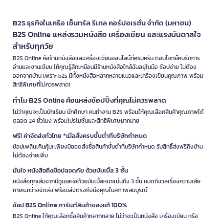
B2S ธุรกิจในเครือ เซ็นทรัล รีเทล คอร์ปอเรชั่น จำกัด (มหาชน)
B2S Online แหล่งรวมหนังสือ เครื่องเขียน และแรงบันดาลใจ
สำหรับทุกวัย
B2S Online คือร้านหนังสือและเครื่องเขียนออนไลน์ที่ครบครัน ตอบโจทย์คนรักการ
อ่านและงานเขียน ให้คุณรู้สึกเหมือนมีร้านหนังสือใกล้ฉันอยู่ในมือ ช้อปง่าย ไม่ต้อง
ออกจากบ้าน เพราะ b2s มีทั้งหนังสือหลากหลายแนวและเครื่องเขียนคุณภาพ พร้อม
สิทธิพิเศษที่ไม่ควรพลาด!
ทำไม B2S Online คือแหล่งช้อปปิ้งที่คุณไม่ควรพลาด
ไม่ว่าคุณจะเป็นนักเรียน นักศึกษา คนทำงาน B2S พร้อมให้คุณเลือกสินค้าคุณภาพได้
ตลอด 24 ชั่วโมง พร้อมโปรโมชั่นและสิทธิพิเศษมากมาย
ฟรี! ค่าจัดส่งทั่วไทย *เมื่อสั่งครบขั้นต่ำที่บริษัทกำหนด
ช้อปเพลินเกินคุ้ม! เพียงมียอดสั่งซื้อสินค้าขั้นต่ำที่บริษัทกำหนด รับสิทธิ์ส่งฟรีถึงบ้าน
ไม่ต้องจ่ายเพิ่ม
มั่นใจ หนังสือถึงมือปลอดภัย ด้วยบับเบิ้ล 3 ชั้น
หนังสือทุกเล่มจากบีทูเอสห่อด้วยบับเบิ้ลหนาแน่นถึง 3 ชั้น หมดกังวลเรื่องความเสีย
หายระหว่างจัดส่ง พร้อมส่งตรงถึงมือคุณในสภาพสมบูรณ์
ช้อป B2S Online การันตีสินค้าของแท้ 100%
B2S Online ให้คุณเลือกซื้อสินค้าหลากหลาย ไม่ว่าจะเป็นหนังสือ เครื่องเขียน หรือ