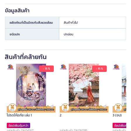
ข้อมูลสินค้า
ผลิตภัณฑ์เป็นมิตรกับสิ่งแวดล้อม
สินค้าทั่วไป
ชนิดปก
ปกอ่อน
สินค้าที่คล้ายกัน
- 15 %
- 15 %
หนังสือ บัณฑิตชาวนา ขอท่านใต้เท้า
หนังสือ ไม่งามสง่าเท่าเสด็จอา เล่ม
หนังสือ ไม่งา
โปรดให้อภัย เล่ม 1
2
3 (จบ)
ช้อปเพิ่มคุ้มกว่า
ช้อปเพิ่มคุ้มก
รหัสสินค้า DA04167
รหัสสินค้า DA06095
รหัสสินค้า 