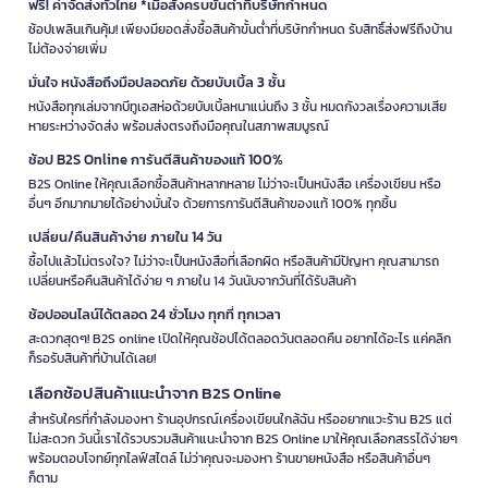
ฟรี! ค่าจัดส่งทั่วไทย *เมื่อสั่งครบขั้นต่ำที่บริษัทกำหนด
ช้อปเพลินเกินคุ้ม! เพียงมียอดสั่งซื้อสินค้าขั้นต่ำที่บริษัทกำหนด รับสิทธิ์ส่งฟรีถึงบ้าน
ไม่ต้องจ่ายเพิ่ม
มั่นใจ หนังสือถึงมือปลอดภัย ด้วยบับเบิ้ล 3 ชั้น
หนังสือทุกเล่มจากบีทูเอสห่อด้วยบับเบิ้ลหนาแน่นถึง 3 ชั้น หมดกังวลเรื่องความเสีย
หายระหว่างจัดส่ง พร้อมส่งตรงถึงมือคุณในสภาพสมบูรณ์
ช้อป B2S Online การันตีสินค้าของแท้ 100%
B2S Online ให้คุณเลือกซื้อสินค้าหลากหลาย ไม่ว่าจะเป็นหนังสือ เครื่องเขียน หรือ
อื่นๆ อีกมากมายได้อย่างมั่นใจ ด้วยการการันตีสินค้าของแท้ 100% ทุกชิ้น
เปลี่ยน/คืนสินค้าง่าย ภายใน 14 วัน
ซื้อไปแล้วไม่ตรงใจ? ไม่ว่าจะเป็นหนังสือที่เลือกผิด หรือสินค้ามีปัญหา คุณสามารถ
เปลี่ยนหรือคืนสินค้าได้ง่าย ๆ ภายใน 14 วันนับจากวันที่ได้รับสินค้า
ช้อปออนไลน์ได้ตลอด 24 ชั่วโมง ทุกที่ ทุกเวลา
สะดวกสุดๆ! B2S online เปิดให้คุณช้อปได้ตลอดวันตลอดคืน อยากได้อะไร แค่คลิก
ก็รอรับสินค้าที่บ้านได้เลย!
เลือกช้อปสินค้าแนะนำจาก B2S Online
สำหรับใครที่กำลังมองหา ร้านอุปกรณ์เครื่องเขียนใกล้ฉัน หรืออยากแวะร้าน B2S แต่
ไม่สะดวก วันนี้เราได้รวบรวมสินค้าแนะนำจาก B2S Online มาให้คุณเลือกสรรได้ง่ายๆ
พร้อมตอบโจทย์ทุกไลฟ์สไตล์ ไม่ว่าคุณจะมองหา ร้านขายหนังสือ หรือสินค้าอื่นๆ
ก็ตาม