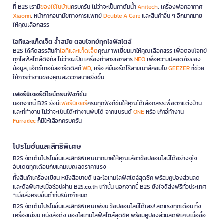
ที่ B2S เรามี
ของใช้ในบ้าน
ครบครัน ไม่ว่าจะเป็นกาต้มน้ำ
Anitech
, เครื่องฟอกอากาศ
Xiaomi
, หน้ากากอนามัยทางการแพทย์
Double A Care
และสินค้าอื่น ๆ อีกมากมาย
ให้คุณเลือกสรร
ไอทีและแก็ดเจ็ต ล้ำสมัย ตอบโจทย์ทุกไลฟ์สไตล์
B2S ได้คัดสรรสินค้า
ไอทีและแก็ดเจ็ต
คุณภาพเยี่ยมมาให้คุณเลือกสรร เพื่อตอบโจทย์
ทุกไลฟ์สไตล์ดิจิทัล ไม่ว่าจะเป็น เครื่องทำลายเอกสาร
NEO
เพื่อความปลอดภัยของ
ข้อมูล, เอ็กซ์เทอนัลฮาร์ดดิสก์
WD
, หรือ คีย์บอร์ดไร้สายเมาส์คอมโบ
GEEZER
ที่ช่วย
ให้การทำงานของคุณสะดวกสบายยิ่งขึ้น
เฟอร์นิเจอร์ดีไซน์ครบฟังก์ชั่น
นอกจากนี้ B2S ยังมี
เฟอร์นิเจอร์
ครบทุกฟังก์ชันให้คุณได้เลือกสรรเพื่อตกแต่งบ้าน
และที่ทำงาน ไม่ว่าจะเป็นโต๊ะทำงานพับได้ จากแบรนด์
ONE
หรือ เก้าอี้ทำงาน
Furradec
ก็มีให้เลือกครบครัน
โปรโมชั่นและสิทธิพิเศษ
B2S จัดเต็มโปรโมชั่นและสิทธิพิเศษมากมายให้คุณเลือกช้อปออนไลน์ได้อย่างจุใจ
อัปเดตทุกเดือนกับแคมเปญลดราคาแรง
ทั้งสินค้าเครื่องเขียน หนังสือขายดี และไอเทมไลฟ์สไตล์สุดชิค พร้อมคูปองส่วนลด
และดีลพิเศษเมื่อช้อปผ่าน B2S.co.th เท่านั้น นอกจากนี้ B2S ยังใจดีส่งฟรีทั่วประเทศ
*เมื่อสั่งครบขั้นต่ำที่บริษัทกำหนด
B2S จัดเต็มโปรโมชั่นและสิทธิพิเศษเพียบ ช้อปออนไลน์ได้เลย! ลดแรงทุกเดือน ทั้ง
เครื่องเขียน หนังสือดัง ของไอเทมไลฟ์สไตล์สุดชิค พร้อมคูปองส่วนลดพิเศษเมื่อซื้อ