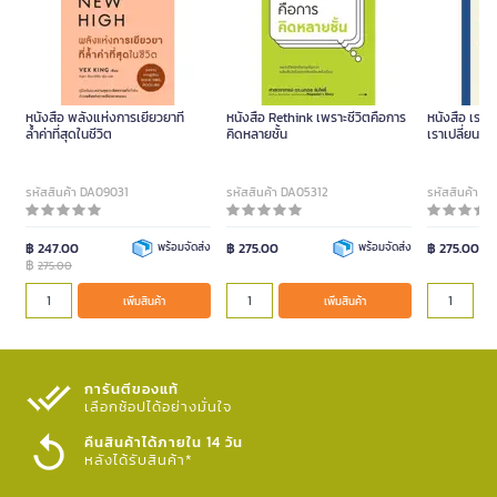
หนังสือ พลังแห่งการเยียวยาที่
หนังสือ Rethink เพราะชีวิตคือการ
หนังสือ เรามี
ล้ำค่าที่สุดในชีวิต
คิดหลายชั้น
เราเปลี่ยนคำ
รหัสสินค้า DA09031
รหัสสินค้า DA05312
รหัสสินค้า D
฿ 247.00
พร้อมจัดส่ง
฿ 275.00
พร้อมจัดส่ง
฿ 275.00
฿
275.00
เพิ่มสินค้า
เพิ่มสินค้า
การันตีของแท้
เลือกช้อปได้อย่างมั่นใจ​
คืนสินค้าได้ภายใน 14 วัน
หลังได้รับสินค้า*