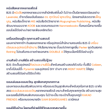
หนังสือหลากหลายสไตล์
B2S มี
หนังสือ
หลากหลายแนวจากสำนักพิมพ์ชั้นนำ ไม่ว่าจะเป็นนิยายยอดนิยมอย่าง
Lavender
, ตำราเรียนเข้มข้นของ
ดร. ศุภวัฒน์ พุกเจริญ
, นิตยสารอัปเดตจาก
เพ็ญ
บุญ
, หนังสือเด็กจาก
MIS
หนังสือจิตวิทยาจาก
Mugunghwa Publishing
, หนังสือ
พัฒนาตนเองจาก
KOOB
และวรรณกรรมจาก
Nanmeebooks
ทั้งหมดนี้สามารถซื้อ
ออนไลน์ได้อย่างง่ายดายเพียงคลิกเดียว
เครื่องเขียนคู่ใจ ทุกการสร้างสรรค์
มองหาปากกาดีๆ ดินสอหลากหลาย หรืออุปกรณ์สำนักงานครบครัน B2S มี
เครื่อง
เขียนและอุปกรณ์สำนักงาน
ให้เลือกมากมาย ตั้งแต่ปากกาลูกลื่น
Parker
ชุดดินสอกด
Rotring
ไปจนถึงกระดาษถ่ายเอกสาร
DOUBLE A
ให้คุณเลือกใช้ได้อย่างจุใจ
งานศิลป์ งานฝีมือ สร้างสรรค์ไม่รู้จบ
B2S จัดเต็มอุปกรณ์
ศิลปะและงานฝีมือ
สำหรับคนสร้างสรรค์ตัวจริง ทั้งสีไม้
Colleen
,
ขาตั้งไม้บนโต๊ะ
Pyramid
และอุปกรณ์ DIY ต่างๆ จาก
MONT MARTE
ให้คุณ
สร้างสรรค์ได้อย่างไร้ขีดจำกัด
ของเล่นและของขวัญ สุดพิเศษทุกเทศกาล
มองหาของเล่นเสริมพัฒนาการ หรือของขวัญสุดพิเศษสำหรับทุกโอกาส B2S เราคัด
สรร
ของเล่นและของขวัญ
หลากหลายสไตล์ เหมาะสำหรับทุกเพศทุกวัย สร้างความสุข
และรอยยิ้มให้กับคนพิเศษของคุณ ไม่ว่าจะเป็น กระเป๋าเก็บอุณหภูมิ
KAKAO
FRIENDS
หรือเกมจดหมายรัก
SIAM BOARDGAMES
เรามีครบ!
ของใช้ในบ้าน ไอเทมที่ช่วยให้ชีวิตสะดวกสบายขึ้น