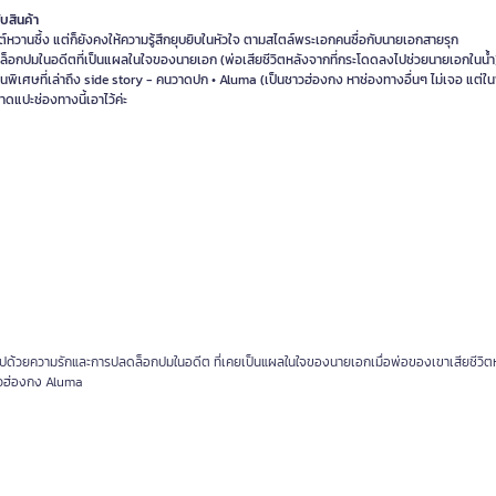
ับสินค้า
์หวานซึ้ง แต่ก็ยังคงให้ความรู้สึกยุบยิบในหัวใจ ตามสไตล์พระเอกคนซื่อกับนายเอกสายรุก
ล็อกปมในอดีตที่เป็นแผลในใจของนายเอก (พ่อเสียชีวิตหลังจากที่กระโดดลงไปช่วยนายเอกในน้ำ
นพิเศษที่เล่าถึง side story - คนวาดปก • Aluma (เป็นชาวฮ่องกง หาช่องทางอื่นๆ ไม่เจอ แต่ใ
าดแปะช่องทางนี้เอาไว้ค่ะ
มไปด้วยความรักและการปลดล็อกปมในอดีต ที่เคยเป็นแผลในใจของนายเอกเมื่อพ่อของเขาเสียชีวิตห
าวฮ่องกง Aluma