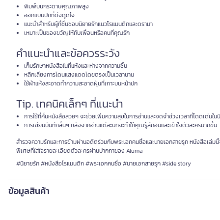
พิมพ์บนกระดาษคุณภาพสูง
ออกแบบปกที่ดึงดูดใจ
แนะนำสำหรับผู้ที่ชื่นชอบนิยายรักแนวโรแมนติกและดรามา
เหมาะเป็นของขวัญให้กับเพื่อนหรือคนที่คุณรัก
คำแนะนำและข้อควรระวัง
เก็บรักษาหนังสือในที่แห้งและห่างจากความชื้น
หลีกเลี่ยงการโดนแสงแดดโดยตรงเป็นเวลานาน
ใช้ผ้าแห้งสะอาดทำความสะอาดฝุ่นที่เกาะบนหน้าปก
Tip. เทคนิคเล็กๆ ที่แนะนำ
การใช้ที่คั่นหนังสือสวยๆ จะช่วยเพิ่มความสุขในการอ่านและจดจำช่วงเวลาที่โดดเด่นใน
การเขียนบันทึกสั้นๆ หลังจากอ่านแต่ละบทจะทำให้คุณรู้สึกอินและเข้าใจตัวละครมากขึ้น
สำรวจความรักและการข้ามผ่านอดีตร่วมกับพระเอกคนซื่อและนายเอกสายรุก หนังสือเล่มน
พิเศษที่ใส่ใจรายละเอียดตัวละครผ่านปากกาของ Aluma
#นิยายรัก #หนังสือโรแมนติก #พระเอกคนซื่อ #นายเอกสายรุก #side story
ข้อมูลสินค้า