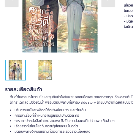
Previous slide
Next slide
เกี่ยวก
โมเมนต
- ปลด
- มีตอ
โอนักว
รายละเอียดสินค้า
ดื่มด่ำในอารมณ์หวานซึ้งและยุบยิบหัวใจกับพระเอกคนซื่อและนายเอกสายรุก เรื่องราวเต็
ได้กระโดดลงไปช่วยในน้ำ พร้อมตอนพิเศษที่เล่าถึง side story โดยมีปกวาดโดยศิลปินช
ปรับอารมณ์และพล็อตได้อย่างอ่อนหวานและตื่นเต้น
การเล่าเรื่องที่ทำให้นักอ่านรู้สึกอินไปกับตัวละคร
การวาดปกหนังสือทำโดย Aluma ศิลปินชาวฮ่องกงที่ไม่ค่อยพบเห็นง่ายๆ
เรื่องราวที่เชื่อมโยงกับความรู้สึกและปมในอดีต
มีตอนพิเศษให้กับนักอ่านที่ต้องการรู้เรื่องราวเบื้องหลัง