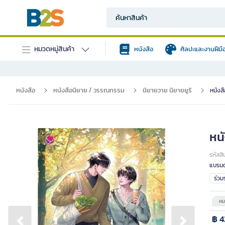
หมวดหมู่สินค้า
หนังสือ
ศิลปะและงานฝีมื
หนังสือ
หนังสือนิยาย / วรรณกรรม
นิยายวาย นิยายยูริ
หนังสื
หนั
รหัสสิ
แบรนด
ร่ว
หม
฿ 4