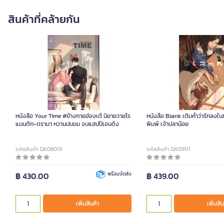
สินค้าที่คล้ายกัน
หนังสือ Your Time #ข้างกายฮ่องเต้ นิยายวายโร
หนังสือ Blank เติมคำว่ารักลงใน
แมนติก-ดรามา หวานปนขม จบแฮปปีเอนดิง
พิมพ์ เจ้าปลาน้อย
รหัสสินค้า DA08019
รหัสสินค้า DA09111
฿ 430.00
พร้อมจัดส่ง
฿ 439.00
เพิ่มสินค้า
เพิ่มสิน