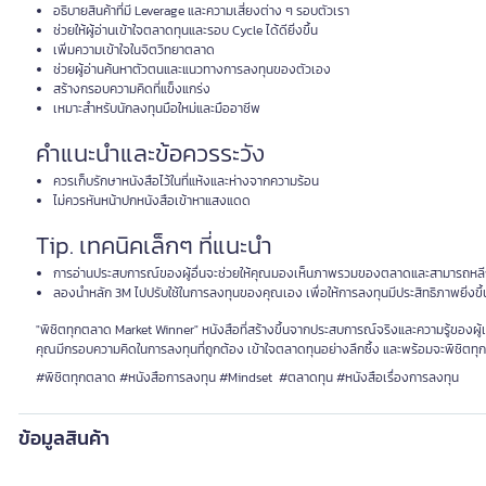
อธิบายสินค้าที่มี Leverage และความเสี่ยงต่าง ๆ รอบตัวเรา
ช่วยให้ผู้อ่านเข้าใจตลาดทุนและรอบ Cycle ได้ดียิ่งขึ้น
เพิ่มความเข้าใจในจิตวิทยาตลาด
ช่วยผู้อ่านค้นหาตัวตนและแนวทางการลงทุนของตัวเอง
สร้างกรอบความคิดที่แข็งแกร่ง
เหมาะสำหรับนักลงทุนมือใหม่และมืออาชีพ
คำแนะนำและข้อควรระวัง
ควรเก็บรักษาหนังสือไว้ในที่แห้งและห่างจากความร้อน
ไม่ควรหันหน้าปกหนังสือเข้าหาแสงแดด
Tip. เทคนิคเล็กๆ ที่แนะนำ
การอ่านประสบการณ์ของผู้อื่นจะช่วยให้คุณมองเห็นภาพรวมของตลาดและสามารถหลีกเล
ลองนำหลัก 3M ไปปรับใช้ในการลงทุนของคุณเอง เพื่อให้การลงทุนมีประสิทธิภาพยิ่งขึ้
"พิชิตทุกตลาด Market Winner" หนังสือที่สร้างขึ้นจากประสบการณ์จริงและความรู้ของผู้เขี
คุณมีกรอบความคิดในการลงทุนที่ถูกต้อง เข้าใจตลาดทุนอย่างลึกซึ้ง และพร้อมจะพิชิตท
#พิชิตทุกตลาด #หนังสือการลงทุน #Mindset #ตลาดทุน #หนังสือเรื่องการลงทุน
ข้อมูลสินค้า