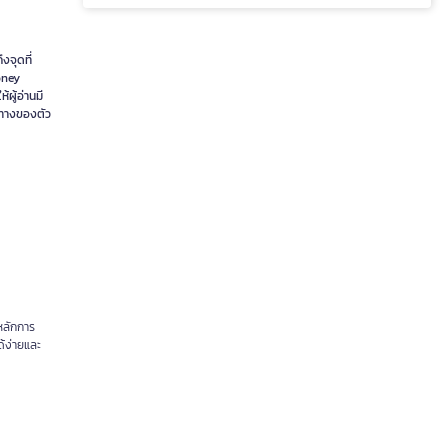
งจุดที่
oney
ผู้อ่านมี
วทางของตัว
 หลักการ
้ง่ายและ