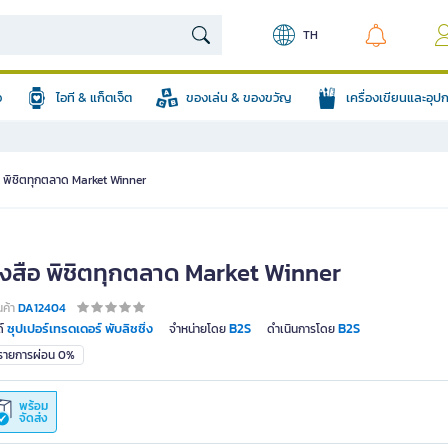
TH
อ
ไอที & แก็ตเจ็ต
ของเล่น & ของขวัญ
เครื่องเขียนและอุ
อ พิชิตทุกตลาด Market Winner
ังสือ พิชิตทุกตลาด Market Winner
นค้า
DA12404
ซุปเปอร์เทรดเดอร์ พับลิชชิ่ง
B2S
B2S
์
จำหน่ายโดย
ดำเนินการโดย
มรายการผ่อน 0%
พร้อม
จัดส่ง