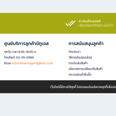
การันตีของแท้
เลือกช้อปได้อย่างมั่นใจ​
ศูนย์บริการลูกค้าบีทูเอส
การสนับสนุนลูกค้า
ทุกวัน เวลา 8.30-18.00 น.
ติดต่อเรา
โทรศัพท์: 02-115-0999
วิธีการช้อปออนไลน์
อีเมล:
b2sonlineshopping@b2s.co.th
การจัดส่งสินค้า
นโยบายการเปลี่ยน/คืนสินค้า
ตรวจสอบคำสั่งซื้อ
เว็บไซต์นี้มีการใช้คุกกี้ โปรดยอมรับนโยบายคุกกี้เพื่