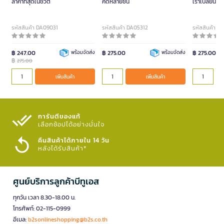
ล้ำค่าที่สุดในชีวิต
คิดหลายชั้น
เราเปลี่ยนคำ
รหัสสินค้า DA09031
รหัสสินค้า DA05312
รหัสสินค้า D
฿ 247.00
พร้อมจัดส่ง
฿ 275.00
พร้อมจัดส่ง
฿ 275.00
฿
275.00
เพิ่มสินค้า
เพิ่มสินค้า
การันตีของแท้
เลือกช้อปได้อย่างมั่นใจ​
คืนสินค้าได้ภายใน 14 วัน
หลังได้รับสินค้า*
ศูนย์บริการลูกค้าบีทูเอส
ทุกวัน เวลา 8.30-18.00 น.
โทรศัพท์: 02-115-0999
อีเมล:
b2sonlineshopping@b2s.co.th