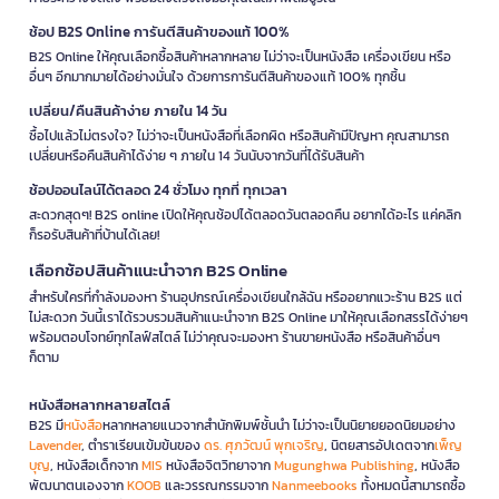
ช้อป B2S Online การันตีสินค้าของแท้ 100%
B2S Online ให้คุณเลือกซื้อสินค้าหลากหลาย ไม่ว่าจะเป็นหนังสือ เครื่องเขียน หรือ
อื่นๆ อีกมากมายได้อย่างมั่นใจ ด้วยการการันตีสินค้าของแท้ 100% ทุกชิ้น
เปลี่ยน/คืนสินค้าง่าย ภายใน 14 วัน
ซื้อไปแล้วไม่ตรงใจ? ไม่ว่าจะเป็นหนังสือที่เลือกผิด หรือสินค้ามีปัญหา คุณสามารถ
เปลี่ยนหรือคืนสินค้าได้ง่าย ๆ ภายใน 14 วันนับจากวันที่ได้รับสินค้า
ช้อปออนไลน์ได้ตลอด 24 ชั่วโมง ทุกที่ ทุกเวลา
สะดวกสุดๆ! B2S online เปิดให้คุณช้อปได้ตลอดวันตลอดคืน อยากได้อะไร แค่คลิก
ก็รอรับสินค้าที่บ้านได้เลย!
เลือกช้อปสินค้าแนะนำจาก B2S Online
สำหรับใครที่กำลังมองหา ร้านอุปกรณ์เครื่องเขียนใกล้ฉัน หรืออยากแวะร้าน B2S แต่
ไม่สะดวก วันนี้เราได้รวบรวมสินค้าแนะนำจาก B2S Online มาให้คุณเลือกสรรได้ง่ายๆ
พร้อมตอบโจทย์ทุกไลฟ์สไตล์ ไม่ว่าคุณจะมองหา ร้านขายหนังสือ หรือสินค้าอื่นๆ
ก็ตาม
หนังสือหลากหลายสไตล์
B2S มี
หนังสือ
หลากหลายแนวจากสำนักพิมพ์ชั้นนำ ไม่ว่าจะเป็นนิยายยอดนิยมอย่าง
Lavender
, ตำราเรียนเข้มข้นของ
ดร. ศุภวัฒน์ พุกเจริญ
, นิตยสารอัปเดตจาก
เพ็ญ
บุญ
, หนังสือเด็กจาก
MIS
หนังสือจิตวิทยาจาก
Mugunghwa Publishing
, หนังสือ
พัฒนาตนเองจาก
KOOB
และวรรณกรรมจาก
Nanmeebooks
ทั้งหมดนี้สามารถซื้อ