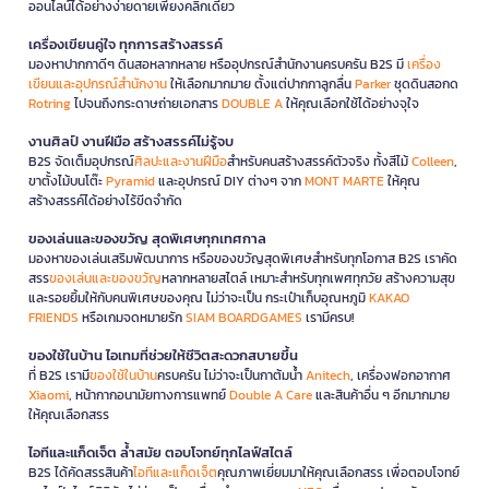
ออนไลน์ได้อย่างง่ายดายเพียงคลิกเดียว
เครื่องเขียนคู่ใจ ทุกการสร้างสรรค์
มองหาปากกาดีๆ ดินสอหลากหลาย หรืออุปกรณ์สำนักงานครบครัน B2S มี
เครื่อง
เขียนและอุปกรณ์สำนักงาน
ให้เลือกมากมาย ตั้งแต่ปากกาลูกลื่น
Parker
ชุดดินสอกด
Rotring
ไปจนถึงกระดาษถ่ายเอกสาร
DOUBLE A
ให้คุณเลือกใช้ได้อย่างจุใจ
งานศิลป์ งานฝีมือ สร้างสรรค์ไม่รู้จบ
B2S จัดเต็มอุปกรณ์
ศิลปะและงานฝีมือ
สำหรับคนสร้างสรรค์ตัวจริง ทั้งสีไม้
Colleen
,
ขาตั้งไม้บนโต๊ะ
Pyramid
และอุปกรณ์ DIY ต่างๆ จาก
MONT MARTE
ให้คุณ
สร้างสรรค์ได้อย่างไร้ขีดจำกัด
ของเล่นและของขวัญ สุดพิเศษทุกเทศกาล
มองหาของเล่นเสริมพัฒนาการ หรือของขวัญสุดพิเศษสำหรับทุกโอกาส B2S เราคัด
สรร
ของเล่นและของขวัญ
หลากหลายสไตล์ เหมาะสำหรับทุกเพศทุกวัย สร้างความสุข
และรอยยิ้มให้กับคนพิเศษของคุณ ไม่ว่าจะเป็น กระเป๋าเก็บอุณหภูมิ
KAKAO
FRIENDS
หรือเกมจดหมายรัก
SIAM BOARDGAMES
เรามีครบ!
ของใช้ในบ้าน ไอเทมที่ช่วยให้ชีวิตสะดวกสบายขึ้น
ที่ B2S เรามี
ของใช้ในบ้าน
ครบครัน ไม่ว่าจะเป็นกาต้มน้ำ
Anitech
, เครื่องฟอกอากาศ
Xiaomi
, หน้ากากอนามัยทางการแพทย์
Double A Care
และสินค้าอื่น ๆ อีกมากมาย
ให้คุณเลือกสรร
ไอทีและแก็ดเจ็ต ล้ำสมัย ตอบโจทย์ทุกไลฟ์สไตล์
B2S ได้คัดสรรสินค้า
ไอทีและแก็ดเจ็ต
คุณภาพเยี่ยมมาให้คุณเลือกสรร เพื่อตอบโจทย์