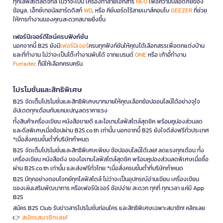
ทุกไลฟ์สไตล์ดิจิทัล ไม่ว่าจะเป็น เครื่องทำลายเอกสาร
NEO
เพื่อความปลอดภัยของ
ข้อมูล, เอ็กซ์เทอนัลฮาร์ดดิสก์
WD
, หรือ คีย์บอร์ดไร้สายเมาส์คอมโบ
GEEZER
ที่ช่วย
ให้การทำงานของคุณสะดวกสบายยิ่งขึ้น
เฟอร์นิเจอร์ดีไซน์ครบฟังก์ชั่น
นอกจากนี้ B2S ยังมี
เฟอร์นิเจอร์
ครบทุกฟังก์ชันให้คุณได้เลือกสรรเพื่อตกแต่งบ้าน
และที่ทำงาน ไม่ว่าจะเป็นโต๊ะทำงานพับได้ จากแบรนด์
ONE
หรือ เก้าอี้ทำงาน
Furradec
ก็มีให้เลือกครบครัน
โปรโมชั่นและสิทธิพิเศษ
B2S จัดเต็มโปรโมชั่นและสิทธิพิเศษมากมายให้คุณเลือกช้อปออนไลน์ได้อย่างจุใจ
อัปเดตทุกเดือนกับแคมเปญลดราคาแรง
ทั้งสินค้าเครื่องเขียน หนังสือขายดี และไอเทมไลฟ์สไตล์สุดชิค พร้อมคูปองส่วนลด
และดีลพิเศษเมื่อช้อปผ่าน B2S.co.th เท่านั้น นอกจากนี้ B2S ยังใจดีส่งฟรีทั่วประเทศ
*เมื่อสั่งครบขั้นต่ำที่บริษัทกำหนด
B2S จัดเต็มโปรโมชั่นและสิทธิพิเศษเพียบ ช้อปออนไลน์ได้เลย! ลดแรงทุกเดือน ทั้ง
เครื่องเขียน หนังสือดัง ของไอเทมไลฟ์สไตล์สุดชิค พร้อมคูปองส่วนลดพิเศษเมื่อซื้อ
ผ่าน B2S.co.th เท่านั้น และส่งฟรีทั่วไทย *เมื่อสั่งครบขั้นต่ำที่บริษัทกำหนด
B2S มีทุกอย่างตอบโจทย์ทุกไลฟ์สไตล์ ไม่ว่าจะเป็นอุปกรณ์อ่านเขียน เครื่องเขียน
ของเล่นเสริมพัฒนาการ หรือเฟอร์นิเจอร์ ช้อปง่าย สะดวก ทุกที่ ทุกเวลา แค่มี App
B2S
สมัคร B2S Club รับข่าวสารโปรโมชั่นก่อนใคร และสิทธิพิเศษเฉพาะสมาชิก! คลิกเลย
สมัครสมาชิกเลย!
👉