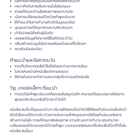
เนื้อหาอธิบายทุกมุมมองในการใช้ถ้อยคำเชิงบวก
เหมาะสำหรับการเพิ่มความมั่นใจในตนเอง
ช่วยแก้ปัญหาด้านสัมพันธภาพและความรัก
เน้นการเปลี่ยนแปลงชีวิตด้วยคำพูดเชิงบวก
ให้คำแนะนำในการทำงานติดขัดในมุมมองใหม่
มุมมองการแก้ปัญหาผ่านความคิดเชิงบวก
เข้าใจง่ายแม้สำหรับผู้เริ่มต้น
เผยแพร่ข้อมูลที่สามารถใช้ในชีวิตประจำวัน
เสริมสร้างแรงจูงใจในการเผชิญหน้าและแก้ไขปัญหา
ครบถ้วนในเล่มเดียว
คำแนะนำและข้อควรระวัง
ควรเก็บรักษาหนังสือไว้ในที่แห้งและห่างจากความร้อน
ไม่ควรหันหน้าปกหนังสือเข้าหาแสงแดด
ใช้ผ้าแห้งสะอาดทำความสะอาดฝุ่นที่เกาะบนหน้าหนังสือ
Tip. เทคนิคเล็กๆ ที่แนะนำ
การจดโน้ตคำพูดเชิงบวกที่ชอบลงในสมุดบันทึก สามารถเป็นแรงบันดาลใจในการ
พูดและคิดเชิงบวกในชีวิตประจำวันได้
หนังสือเล่มนี้จะใช้มุมมองต่างๆ อธิบายให้ทุกคนได้เข้าใจวิธีใช้ถ้อยคำเชิงบวกเพื่อชักนำ
ชีวิตไปในทางที่ดีกว่าเดิม ด้วยการเน้นความสำคัญของการใช้ถ้อยคำเชิงบวกในการ
สร้างความมั่นใจ การแก้ปัญหาสัมพันธภาพ ความรัก และการทำงาน คุณสามารถ
เปลี่ยนแปลงชีวิตของคุณได้ด้วยคำพูด รวบรวมเทคนิคและเคล็ดลับเพื่อชีวิตที่ดีขึ้นใน
หนังสือเล่มนี้เอง