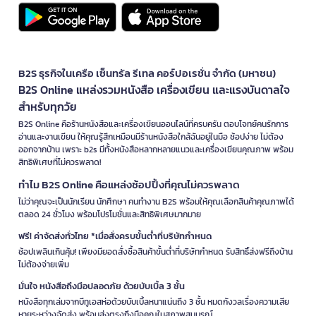
B2S ธุรกิจในเครือ เซ็นทรัล รีเทล คอร์ปอเรชั่น จำกัด (มหาชน)
B2S Online แหล่งรวมหนังสือ เครื่องเขียน และแรงบันดาลใจ
สำหรับทุกวัย
B2S Online คือร้านหนังสือและเครื่องเขียนออนไลน์ที่ครบครัน ตอบโจทย์คนรักการ
อ่านและงานเขียน ให้คุณรู้สึกเหมือนมีร้านหนังสือใกล้ฉันอยู่ในมือ ช้อปง่าย ไม่ต้อง
ออกจากบ้าน เพราะ b2s มีทั้งหนังสือหลากหลายแนวและเครื่องเขียนคุณภาพ พร้อม
สิทธิพิเศษที่ไม่ควรพลาด!
ทำไม B2S Online คือแหล่งช้อปปิ้งที่คุณไม่ควรพลาด
ไม่ว่าคุณจะเป็นนักเรียน นักศึกษา คนทำงาน B2S พร้อมให้คุณเลือกสินค้าคุณภาพได้
ตลอด 24 ชั่วโมง พร้อมโปรโมชั่นและสิทธิพิเศษมากมาย
ฟรี! ค่าจัดส่งทั่วไทย *เมื่อสั่งครบขั้นต่ำที่บริษัทกำหนด
ช้อปเพลินเกินคุ้ม! เพียงมียอดสั่งซื้อสินค้าขั้นต่ำที่บริษัทกำหนด รับสิทธิ์ส่งฟรีถึงบ้าน
ไม่ต้องจ่ายเพิ่ม
มั่นใจ หนังสือถึงมือปลอดภัย ด้วยบับเบิ้ล 3 ชั้น
หนังสือทุกเล่มจากบีทูเอสห่อด้วยบับเบิ้ลหนาแน่นถึง 3 ชั้น หมดกังวลเรื่องความเสีย
หายระหว่างจัดส่ง พร้อมส่งตรงถึงมือคุณในสภาพสมบูรณ์