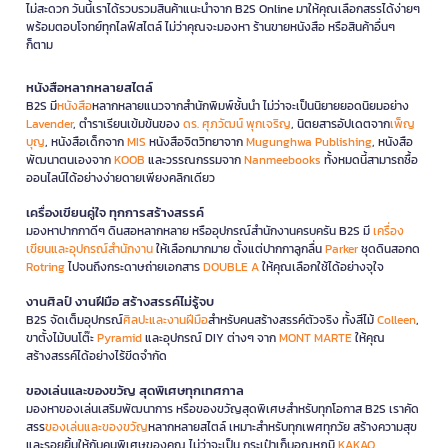
ไม่สะดวก วันนี้เราได้รวบรวมสินค้าแนะนำจาก B2S Online มาให้คุณเลือกสรรได้ง่ายๆ
พร้อมตอบโจทย์ทุกไลฟ์สไตล์ ไม่ว่าคุณจะมองหา ร้านขายหนังสือ หรือสินค้าอื่นๆ
ก็ตาม
หนังสือหลากหลายสไตล์
B2S มี
หนังสือ
หลากหลายแนวจากสำนักพิมพ์ชั้นนำ ไม่ว่าจะเป็นนิยายยอดนิยมอย่าง
Lavender
, ตำราเรียนเข้มข้นของ
ดร. ศุภวัฒน์ พุกเจริญ
, นิตยสารอัปเดตจาก
เพ็ญ
บุญ
, หนังสือเด็กจาก
MIS
หนังสือจิตวิทยาจาก
Mugunghwa Publishing
, หนังสือ
พัฒนาตนเองจาก
KOOB
และวรรณกรรมจาก
Nanmeebooks
ทั้งหมดนี้สามารถซื้อ
ออนไลน์ได้อย่างง่ายดายเพียงคลิกเดียว
เครื่องเขียนคู่ใจ ทุกการสร้างสรรค์
มองหาปากกาดีๆ ดินสอหลากหลาย หรืออุปกรณ์สำนักงานครบครัน B2S มี
เครื่อง
เขียนและอุปกรณ์สำนักงาน
ให้เลือกมากมาย ตั้งแต่ปากกาลูกลื่น
Parker
ชุดดินสอกด
Rotring
ไปจนถึงกระดาษถ่ายเอกสาร
DOUBLE A
ให้คุณเลือกใช้ได้อย่างจุใจ
งานศิลป์ งานฝีมือ สร้างสรรค์ไม่รู้จบ
B2S จัดเต็มอุปกรณ์
ศิลปะและงานฝีมือ
สำหรับคนสร้างสรรค์ตัวจริง ทั้งสีไม้
Colleen
,
ขาตั้งไม้บนโต๊ะ
Pyramid
และอุปกรณ์ DIY ต่างๆ จาก
MONT MARTE
ให้คุณ
สร้างสรรค์ได้อย่างไร้ขีดจำกัด
ของเล่นและของขวัญ สุดพิเศษทุกเทศกาล
มองหาของเล่นเสริมพัฒนาการ หรือของขวัญสุดพิเศษสำหรับทุกโอกาส B2S เราคัด
สรร
ของเล่นและของขวัญ
หลากหลายสไตล์ เหมาะสำหรับทุกเพศทุกวัย สร้างความสุข
และรอยยิ้มให้กับคนพิเศษของคุณ ไม่ว่าจะเป็น กระเป๋าเก็บอุณหภูมิ
KAKAO