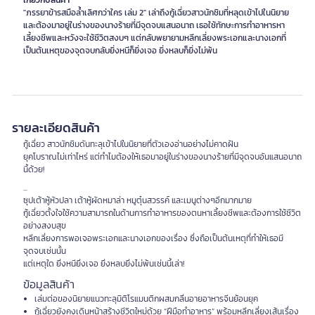
เกี่ยวกับสินค้า
"ภรรยาข้ารสมือล้ำเลิศกว่าใคร เล่ม 2" เล่าถึงกู้เฉี่ยวสาวนักชิมที่หลุดเข้าไปในนิยาย
และต้องมาอยู่ในร่างของนางร้ายที่มีจุดจบแสนอนาถ เธอใช้ทักษะการทำอาหารหา
เลี้ยงชีพและหวังจะใช้ชีวิตสงบๆ แต่กลับพยายามหลีกเลี่ยงพระเอกและนางเอกที่
รายละเอียดสินค้า
กู้เฉี่ยว สาวนักชิมดันทะลุเข้าไปในนิยายที่ตัวเองอ่านอย่างไม่คาดฝัน
ยุคโบราณไม่เท่าไหร่ แต่ทำไมต้องให้เธอมาอยู่ในร่างของนางร้ายที่มีจุดจบอันแสนอนาถ
นี้ด้วย!
...
ซุปเต้าหู้หัวปลา เต้าหู้ผัดหมาล่า หมูตุ๋นสวรรค์ และเมนูต่างๆอีกมากมาย
กู้เฉี่ยวตั้งใจใช้ความสามารถในด้านการทำอาหารของตนหาเลี้ยงชีพและต้องการใช้ชีวิต
อย่างสงบสุข
หลีกเลี่ยงการพอเจอพระเอกและนางเอกของเรื่อง ซึ่งถือเป็นต้นเหตุที่ทำให้เธอมี
จุดจบเช่นนั้น
แต่เหตุใด ยิ่งหนียิ่งเจอ ยิ่งหลบยิ่งไม่พ้นเช่นนี้เล่า!
ข้อมูลสินค้า
เล่มต่อของนิยายแนวทะลุมิติโรแมนติกผสมกลิ่นอายอาหารจีนย้อนยุค
กู้เฉี่ยวยังคงเดินหน้าสร้างชีวิตใหม่ด้วย “ฝีมือทำอาหาร” พร้อมหลีกเลี่ยงเส้นเรื่อง