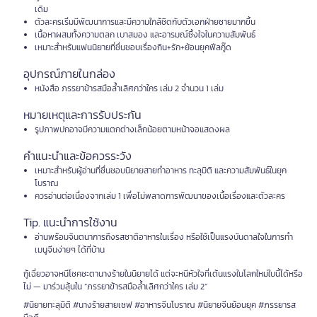
เดิม
ตัวละครเริ่มมีพัฒนาการและมีความใกล้ชิดกับตัวเอกฝ่ายชายมากขึ้น
เนื้อหาผสมทั้งความตลก เบาสมอง และอารมณ์ซึ้งใจในความสัมพันธ์
เหมาะสำหรับแฟนนิยายที่ชื่นชอบเรื่องกิน+รัก+ย้อนยุคฟีลกู๊ด
อุปกรณ์ภายในกล่อง
หนังสือ ภรรยาข้ารสมือล้ำเลิศกว่าใคร เล่ม 2 จำนวน 1 เล่ม
หมายเหตุและการรับประกัน
รูปภาพปกอาจมีความแตกต่างเล็กน้อยตามหน้าจอแสดงผล
คำแนะนำและข้อควรระวัง
เหมาะสำหรับผู้อ่านที่ชื่นชอบนิยายสายทำอาหาร ทะลุมิติ และความสัมพันธ์ในยุค
โบราณ
ควรอ่านต่อเนื่องจากเล่ม 1 เพื่อไม่พลาดการพัฒนาของเนื้อเรื่องและตัวละคร
Tip. แนะนำการใช้งาน
อ่านพร้อมจินตนาการถึงรสชาติอาหารในเรื่อง หรือใช้เป็นแรงบันดาลใจในการทำ
เมนูจีนง่ายๆ ได้ที่บ้าน
กู้เฉี่ยวอาจหนีโชคชะตานางร้ายในนิยายได้ แต่จะหนีหัวใจที่เต้นแรงในโลกใหม่ใบนี้ได้หรือ
ไม่ — มาร่วมลุ้นใน “ภรรยาข้ารสมือล้ำเลิศกว่าใคร เล่ม 2”
#นิยายทะลุมิติ #นางร้ายสายเชฟ #อาหารจีนโบราณ #นิยายจีนย้อนยุค #ภรรยารส