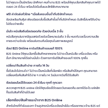
ไม่ว่าคุณจะเป็นนักเรียน นักศึกษา คนทำงาน B2S พร้อมให้คุณเลือกสินค้าคุณภาพได้
ตลอด 24 ชั่วโมง พร้อมโปรโมชั่นและสิทธิพิเศษมากมาย
ฟรี! ค่าจัดส่งทั่วไทย *เมื่อสั่งครบขั้นต่ำที่บริษัทกำหนด
ช้อปเพลินเกินคุ้ม! เพียงมียอดสั่งซื้อสินค้าขั้นต่ำที่บริษัทกำหนด รับสิทธิ์ส่งฟรีถึงบ้าน
ไม่ต้องจ่ายเพิ่ม
มั่นใจ หนังสือถึงมือปลอดภัย ด้วยบับเบิ้ล 3 ชั้น
หนังสือทุกเล่มจากบีทูเอสห่อด้วยบับเบิ้ลหนาแน่นถึง 3 ชั้น หมดกังวลเรื่องความเสีย
หายระหว่างจัดส่ง พร้อมส่งตรงถึงมือคุณในสภาพสมบูรณ์
ช้อป B2S Online การันตีสินค้าของแท้ 100%
B2S Online ให้คุณเลือกซื้อสินค้าหลากหลาย ไม่ว่าจะเป็นหนังสือ เครื่องเขียน หรือ
อื่นๆ อีกมากมายได้อย่างมั่นใจ ด้วยการการันตีสินค้าของแท้ 100% ทุกชิ้น
เปลี่ยน/คืนสินค้าง่าย ภายใน 14 วัน
ซื้อไปแล้วไม่ตรงใจ? ไม่ว่าจะเป็นหนังสือที่เลือกผิด หรือสินค้ามีปัญหา คุณสามารถ
เปลี่ยนหรือคืนสินค้าได้ง่าย ๆ ภายใน 14 วันนับจากวันที่ได้รับสินค้า
ช้อปออนไลน์ได้ตลอด 24 ชั่วโมง ทุกที่ ทุกเวลา
สะดวกสุดๆ! B2S online เปิดให้คุณช้อปได้ตลอดวันตลอดคืน อยากได้อะไร แค่คลิก
ก็รอรับสินค้าที่บ้านได้เลย!
เลือกช้อปสินค้าแนะนำจาก B2S Online
สำหรับใครที่กำลังมองหา ร้านอุปกรณ์เครื่องเขียนใกล้ฉัน หรืออยากแวะร้าน B2S แต่