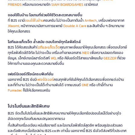
FRIENDS
หรือเกมจดหมายรัก
SIAM BOARDGAMES
เรามีครบ!
ของใช้ในบ้าน ไอเทมที่ช่วยให้ชีวิตสะดวกสบายขึ้น
ที่ B2S เรามี
ของใช้ในบ้าน
ครบครัน ไม่ว่าจะเป็นกาต้มน้ำ
Anitech
, เครื่องฟอกอากาศ
Xiaomi
, หน้ากากอนามัยทางการแพทย์
Double A Care
และสินค้าอื่น ๆ อีกมากมาย
ให้คุณเลือกสรร
ไอทีและแก็ดเจ็ต ล้ำสมัย ตอบโจทย์ทุกไลฟ์สไตล์
B2S ได้คัดสรรสินค้า
ไอทีและแก็ดเจ็ต
คุณภาพเยี่ยมมาให้คุณเลือกสรร เพื่อตอบโจทย์
ทุกไลฟ์สไตล์ดิจิทัล ไม่ว่าจะเป็น เครื่องทำลายเอกสาร
NEO
เพื่อความปลอดภัยของ
ข้อมูล, เอ็กซ์เทอนัลฮาร์ดดิสก์
WD
, หรือ คีย์บอร์ดไร้สายเมาส์คอมโบ
GEEZER
ที่ช่วย
ให้การทำงานของคุณสะดวกสบายยิ่งขึ้น
เฟอร์นิเจอร์ดีไซน์ครบฟังก์ชั่น
นอกจากนี้ B2S ยังมี
เฟอร์นิเจอร์
ครบทุกฟังก์ชันให้คุณได้เลือกสรรเพื่อตกแต่งบ้าน
และที่ทำงาน ไม่ว่าจะเป็นโต๊ะทำงานพับได้ จากแบรนด์
ONE
หรือ เก้าอี้ทำงาน
Furradec
ก็มีให้เลือกครบครัน
โปรโมชั่นและสิทธิพิเศษ
B2S จัดเต็มโปรโมชั่นและสิทธิพิเศษมากมายให้คุณเลือกช้อปออนไลน์ได้อย่างจุใจ
อัปเดตทุกเดือนกับแคมเปญลดราคาแรง
ทั้งสินค้าเครื่องเขียน หนังสือขายดี และไอเทมไลฟ์สไตล์สุดชิค พร้อมคูปองส่วนลด
และดีลพิเศษเมื่อช้อปผ่าน B2S.co.th เท่านั้น นอกจากนี้ B2S ยังใจดีส่งฟรีทั่วประเทศ