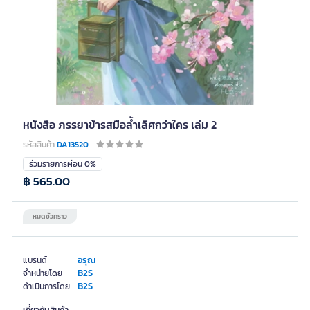
หนังสือ ภรรยาข้ารสมือล้ำเลิศกว่าใคร เล่ม 2
รหัสสินค้า
DA13520
ร่วมรายการผ่อน 0%
฿ 565.00
หมดชั่วคราว
อรุณ
แบรนด์
B2S
จำหน่ายโดย
B2S
ดำเนินการโดย