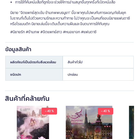
การใช้ที่คั่นหนังสือที่ถูกใจจะช่วยให้การอ่านสนุกขึ้นทุกครั้งที่เปิดหนังสือ
นิยาย "จิตแพทย์สุดเข้ม ข้ามภพพบธนูยา" นี้จะพาคุณไปพบกับการผจญภัยในยุค
โบราณที่เต็มไปด้วยความรักและความท้าทาย ไม่ว่าคุณจะเป็นคนที่ชอบนิยายแฟนตาซี
หรือโรแมนติก นิยายเล่มนี้จะเติมเต็มความฝันและจินตนาการให้กับคุณ
#นิยายรัก #ข้ามภพ #จิตแพทย์สาว #หมอยาจก #แฟนตาซี
ข้อมูลสินค้า
ผลิตภัณฑ์เป็นมิตรกับสิ่งแวดล้อม
สินค้าทั่วไป
ชนิดปก
ปกอ่อน
สินค้าที่คล้ายกัน
- 40 %
- 40 %