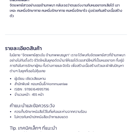
เกี่ยวกับสินค้า
จิตแพทย์สาวอย่างเธอข้ามภพมา กลับเจอว่าตนแต่งงานกับหมอยาจกเสียได้ เอา
เหอะ คนหนึ่งรักษากาย คนหนึ่งรักษากาย คนหนึ่งรักษาใจ มุ่งช่วยกันสร้างเนื้อสร้าง
ตัว
รายละเอียดสินค้า
ในนิยาย "จิตแพทย์สุดเข้ม ข้ามภพพบธนูยา" เราจะได้พบกับจิตแพทย์สาวที่ข้ามภพมา
อย่างไม่ทันตั้งตัว ชีวิตใหม่ในยุคอดีตนำมาให้เธอได้เจอสามีใหม่ที่เป็นหมอยาจก ทั้งคู่มี
ภารกิจในการรักษาผู้คน ทั้งร่างกายและจิตใจ เพื่อสร้างเนื้อสร้างตัวและฝ่าฟันปัญหา
ต่างๆ ในยุคที่เธอไม่คุ้นเคย
ผู้เขียน: เซียวเสียนหาน
สำนักพิมพ์: หอมหมื่นลี้/Hommuenlee
ISBN : 9786164995796
จำนวนหน้า : 455 หน้า
คำแนะนำและข้อควรระวัง
ควรเก็บรักษาหนังสือไว้ในที่แห้งและห่างจากความร้อน
ไม่ควรหันหน้าปกหนังสือเข้าหาแสงแดด
Tip. เทคนิคเล็กๆ ที่แนะนำ