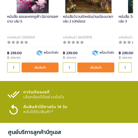
หนังสือ ยอมแหกกฎฟ้า มิอาจทรยศ
หนังสือวังวนรักหลังม่านเมืองมายา
หนังสือ วังว
นาง เล่ม 5
เล่ม 2 (ปกอ่อน)
เล่ม 3
รหัสสินค้า D092641
รหัสสินค้า DA00978
รหัสสินค้า D
฿ 239.00
พร้อมจัดส่ง
฿ 239.00
พร้อมจัดส่ง
฿ 239.00
฿
฿
฿
399.00
399.00
399.00
เพิ่มสินค้า
เพิ่มสินค้า
การันตีของแท้
เลือกช้อปได้อย่างมั่นใจ​
คืนสินค้าได้ภายใน 14 วัน
หลังได้รับสินค้า*
ศูนย์บริการลูกค้าบีทูเอส