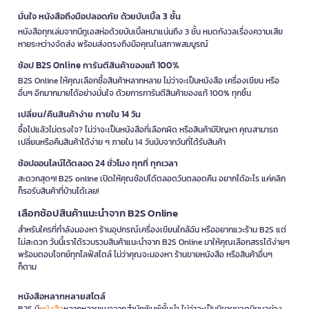
มั่นใจ หนังสือถึงมือปลอดภัย ด้วยบับเบิ้ล 3 ชั้น
หนังสือทุกเล่มจากบีทูเอสห่อด้วยบับเบิ้ลหนาแน่นถึง 3 ชั้น หมดกังวลเรื่องความเสีย
หายระหว่างจัดส่ง พร้อมส่งตรงถึงมือคุณในสภาพสมบูรณ์
ช้อป B2S Online การันตีสินค้าของแท้ 100%
B2S Online ให้คุณเลือกซื้อสินค้าหลากหลาย ไม่ว่าจะเป็นหนังสือ เครื่องเขียน หรือ
อื่นๆ อีกมากมายได้อย่างมั่นใจ ด้วยการการันตีสินค้าของแท้ 100% ทุกชิ้น
เปลี่ยน/คืนสินค้าง่าย ภายใน 14 วัน
ซื้อไปแล้วไม่ตรงใจ? ไม่ว่าจะเป็นหนังสือที่เลือกผิด หรือสินค้ามีปัญหา คุณสามารถ
เปลี่ยนหรือคืนสินค้าได้ง่าย ๆ ภายใน 14 วันนับจากวันที่ได้รับสินค้า
ช้อปออนไลน์ได้ตลอด 24 ชั่วโมง ทุกที่ ทุกเวลา
สะดวกสุดๆ! B2S online เปิดให้คุณช้อปได้ตลอดวันตลอดคืน อยากได้อะไร แค่คลิก
ก็รอรับสินค้าที่บ้านได้เลย!
เลือกช้อปสินค้าแนะนำจาก B2S Online
สำหรับใครที่กำลังมองหา ร้านอุปกรณ์เครื่องเขียนใกล้ฉัน หรืออยากแวะร้าน B2S แต่
ไม่สะดวก วันนี้เราได้รวบรวมสินค้าแนะนำจาก B2S Online มาให้คุณเลือกสรรได้ง่ายๆ
พร้อมตอบโจทย์ทุกไลฟ์สไตล์ ไม่ว่าคุณจะมองหา ร้านขายหนังสือ หรือสินค้าอื่นๆ
ก็ตาม
หนังสือหลากหลายสไตล์
B2S มี
หนังสือ
หลากหลายแนวจากสำนักพิมพ์ชั้นนำ ไม่ว่าจะเป็นนิยายยอดนิยมอย่าง