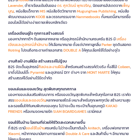
Lavender
, ตำราเรียนเข้มข้นของ
ดร. ศุภวัฒน์ พุกเจริญ
, นิตยสารอัปเดตจาก
เพ็ญ
บุญ
, หนังสือเด็กจาก
MIS
หนังสือจิตวิทยาจาก
Mugunghwa Publishing
, หนังสือ
พัฒนาตนเองจาก
KOOB
และวรรณกรรมจาก
Nanmeebooks
ทั้งหมดนี้สามารถซื้อ
ออนไลน์ได้อย่างง่ายดายเพียงคลิกเดียว
เครื่องเขียนคู่ใจ ทุกการสร้างสรรค์
มองหาปากกาดีๆ ดินสอหลากหลาย หรืออุปกรณ์สำนักงานครบครัน B2S มี
เครื่อง
เขียนและอุปกรณ์สำนักงาน
ให้เลือกมากมาย ตั้งแต่ปากกาลูกลื่น
Parker
ชุดดินสอกด
Rotring
ไปจนถึงกระดาษถ่ายเอกสาร
DOUBLE A
ให้คุณเลือกใช้ได้อย่างจุใจ
งานศิลป์ งานฝีมือ สร้างสรรค์ไม่รู้จบ
B2S จัดเต็มอุปกรณ์
ศิลปะและงานฝีมือ
สำหรับคนสร้างสรรค์ตัวจริง ทั้งสีไม้
Colleen
,
ขาตั้งไม้บนโต๊ะ
Pyramid
และอุปกรณ์ DIY ต่างๆ จาก
MONT MARTE
ให้คุณ
สร้างสรรค์ได้อย่างไร้ขีดจำกัด
ของเล่นและของขวัญ สุดพิเศษทุกเทศกาล
มองหาของเล่นเสริมพัฒนาการ หรือของขวัญสุดพิเศษสำหรับทุกโอกาส B2S เราคัด
สรร
ของเล่นและของขวัญ
หลากหลายสไตล์ เหมาะสำหรับทุกเพศทุกวัย สร้างความสุข
และรอยยิ้มให้กับคนพิเศษของคุณ ไม่ว่าจะเป็น กระเป๋าเก็บอุณหภูมิ
KAKAO
FRIENDS
หรือเกมจดหมายรัก
SIAM BOARDGAMES
เรามีครบ!
ของใช้ในบ้าน ไอเทมที่ช่วยให้ชีวิตสะดวกสบายขึ้น
ที่ B2S เรามี
ของใช้ในบ้าน
ครบครัน ไม่ว่าจะเป็นกาต้มน้ำ
Anitech
, เครื่องฟอกอากาศ
Xiaomi
, หน้ากากอนามัยทางการแพทย์
Double A Care
และสินค้าอื่น ๆ อีกมากมาย
ให้คุณเลือกสรร