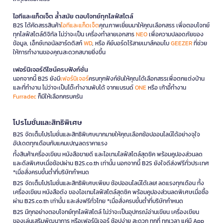
ไอทีและแก็ดเจ็ต ล้ำสมัย ตอบโจทย์ทุกไลฟ์สไตล์
B2S ได้คัดสรรสินค้า
ไอทีและแก็ดเจ็ต
คุณภาพเยี่ยมมาให้คุณเลือกสรร เพื่อตอบโจทย์
ทุกไลฟ์สไตล์ดิจิทัล ไม่ว่าจะเป็น เครื่องทำลายเอกสาร
NEO
เพื่อความปลอดภัยของ
ข้อมูล, เอ็กซ์เทอนัลฮาร์ดดิสก์
WD
, หรือ คีย์บอร์ดไร้สายเมาส์คอมโบ
GEEZER
ที่ช่วย
ให้การทำงานของคุณสะดวกสบายยิ่งขึ้น
เฟอร์นิเจอร์ดีไซน์ครบฟังก์ชั่น
นอกจากนี้ B2S ยังมี
เฟอร์นิเจอร์
ครบทุกฟังก์ชันให้คุณได้เลือกสรรเพื่อตกแต่งบ้าน
และที่ทำงาน ไม่ว่าจะเป็นโต๊ะทำงานพับได้ จากแบรนด์
ONE
หรือ เก้าอี้ทำงาน
Furradec
ก็มีให้เลือกครบครัน
โปรโมชั่นและสิทธิพิเศษ
B2S จัดเต็มโปรโมชั่นและสิทธิพิเศษมากมายให้คุณเลือกช้อปออนไลน์ได้อย่างจุใจ
อัปเดตทุกเดือนกับแคมเปญลดราคาแรง
ทั้งสินค้าเครื่องเขียน หนังสือขายดี และไอเทมไลฟ์สไตล์สุดชิค พร้อมคูปองส่วนลด
และดีลพิเศษเมื่อช้อปผ่าน B2S.co.th เท่านั้น นอกจากนี้ B2S ยังใจดีส่งฟรีทั่วประเทศ
*เมื่อสั่งครบขั้นต่ำที่บริษัทกำหนด
B2S จัดเต็มโปรโมชั่นและสิทธิพิเศษเพียบ ช้อปออนไลน์ได้เลย! ลดแรงทุกเดือน ทั้ง
เครื่องเขียน หนังสือดัง ของไอเทมไลฟ์สไตล์สุดชิค พร้อมคูปองส่วนลดพิเศษเมื่อซื้อ
ผ่าน B2S.co.th เท่านั้น และส่งฟรีทั่วไทย *เมื่อสั่งครบขั้นต่ำที่บริษัทกำหนด
B2S มีทุกอย่างตอบโจทย์ทุกไลฟ์สไตล์ ไม่ว่าจะเป็นอุปกรณ์อ่านเขียน เครื่องเขียน
ของเล่นเสริมพัฒนาการ หรือเฟอร์นิเจอร์ ช้อปง่าย สะดวก ทุกที่ ทุกเวลา แค่มี App