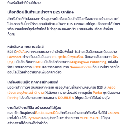
ก็รอรับสินค้าที่บ้านได้เลย!
เลือกช้อปสินค้าแนะนำจาก B2S Online
สำหรับใครที่กำลังมองหา ร้านอุปกรณ์เครื่องเขียนใกล้ฉัน หรืออยากแวะร้าน B2S แต่
ไม่สะดวก วันนี้เราได้รวบรวมสินค้าแนะนำจาก B2S Online มาให้คุณเลือกสรรได้ง่ายๆ
พร้อมตอบโจทย์ทุกไลฟ์สไตล์ ไม่ว่าคุณจะมองหา ร้านขายหนังสือ หรือสินค้าอื่นๆ
ก็ตาม
หนังสือหลากหลายสไตล์
B2S มี
หนังสือ
หลากหลายแนวจากสำนักพิมพ์ชั้นนำ ไม่ว่าจะเป็นนิยายยอดนิยมอย่าง
Lavender
, ตำราเรียนเข้มข้นของ
ดร. ศุภวัฒน์ พุกเจริญ
, นิตยสารอัปเดตจาก
เพ็ญ
บุญ
, หนังสือเด็กจาก
MIS
หนังสือจิตวิทยาจาก
Mugunghwa Publishing
, หนังสือ
พัฒนาตนเองจาก
KOOB
และวรรณกรรมจาก
Nanmeebooks
ทั้งหมดนี้สามารถซื้อ
ออนไลน์ได้อย่างง่ายดายเพียงคลิกเดียว
เครื่องเขียนคู่ใจ ทุกการสร้างสรรค์
มองหาปากกาดีๆ ดินสอหลากหลาย หรืออุปกรณ์สำนักงานครบครัน B2S มี
เครื่อง
เขียนและอุปกรณ์สำนักงาน
ให้เลือกมากมาย ตั้งแต่ปากกาลูกลื่น
Parker
ชุดดินสอกด
Rotring
ไปจนถึงกระดาษถ่ายเอกสาร
DOUBLE A
ให้คุณเลือกใช้ได้อย่างจุใจ
งานศิลป์ งานฝีมือ สร้างสรรค์ไม่รู้จบ
B2S จัดเต็มอุปกรณ์
ศิลปะและงานฝีมือ
สำหรับคนสร้างสรรค์ตัวจริง ทั้งสีไม้
Colleen
,
ขาตั้งไม้บนโต๊ะ
Pyramid
และอุปกรณ์ DIY ต่างๆ จาก
MONT MARTE
ให้คุณ
สร้างสรรค์ได้อย่างไร้ขีดจำกัด