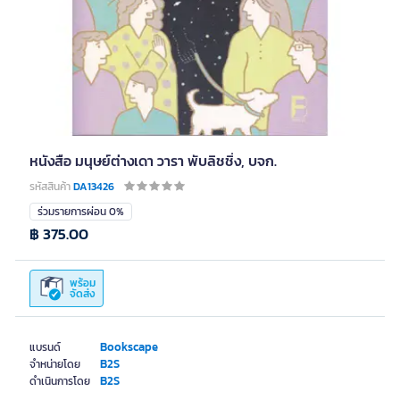
หนังสือ มนุษย์ต่างเดา วารา พับลิชชิ่ง, บจก.
รหัสสินค้า
DA13426
ร่วมรายการผ่อน 0%
฿ 375.00
พร้อม
จัดส่ง
Bookscape
แบรนด์
B2S
จำหน่ายโดย
B2S
ดำเนินการโดย