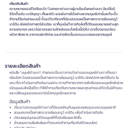
เกี่ยวกับสินค้า
ความหมายของชีวิตคืออะไร? ในสายตาต่างดาวผู้มาเยือนโลกอย่างเขา มีแต่สิ่งมี
ชีวิตตื้นเขิน เบาปัญญา เห็นแก่ตัว แถมยังตายได้อย่างพวกมนุษย์เท่านั้นละที่จะตั้ง
คำถามไร้แก่นสารแบบนี้ ตั้งแต่วินาทีแรกที่ต้องสวมรอยเป็นศาสตราจารย์แอนดรูว์
มาร์ติน นักคณิตศาสตร์อัจฉริยะ เขาก็มุ่งมั่นทำภารกิจลับที่ได้รับมอบหมายอย่างสุด
ความสามารถ เพราะไม่อาจทนความล้าหลังของโลกใบนี้ต่อไป เขาเข็ดขยาดอวัยวะ
หน้าตาพิสดาร อาหารรสชาติห่วย และสารพัดเรื่องชวนงงงวยของพวกมนุษย์
รายละเอียดสินค้า
หนังสือ "มนุษย์ต่างเดา" ถ่ายทอดเรื่องราวการเดินทางของมนุษย์ต่างดาวที่ลงมา
เยือนโลก โดยสวมรอยเป็นศาสตราจารย์แอนดรูว์ มาร์ติน นักคณิตศาสตร์ชื่อดัง ใน
ขณะที่เขาดำเนินภารกิจลับบางอย่าง ความท้าทายจากความซับซ้อนของมนุษย์กลับช่วย
เปิดมุมมองใหม่ในชีวิต ทำให้คำถามเกี่ยวกับความหมายและคุณค่าของชีวิตเริ่มมีคำตอบ
และเปลี่ยนมุมมองของเขาต่อโลกมนุษย์ตลอดกาล
ข้อมูลสินค้า
เรื่องราวของมนุษย์ต่างดาวที่ต้องเผชิญกับมุมมองแสนงุนงงของมนุษยชาติ
สวมบทบาทเป็นศาสตราจารย์แอนดรูว์ มาร์ติน เพื่อดำเนินภารกิจลับ
เปิดเผยแง่มุมของชีวิตมนุษย์ที่ทั้งซับซ้อนและลึกซึ้ง
นำเสนอความสัมพันธ์และคำตอบต่อคำถามเกี่ยวกับชีวิตแบบใหม่