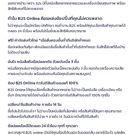
ออกจากบ้าน เพราะ b2s มีทั้งหนังสือหลากหลายแนวและเครื่องเขียนคุณภาพ พร้อม
สิทธิพิเศษที่ไม่ควรพลาด!
ทำไม B2S Online คือแหล่งช้อปปิ้งที่คุณไม่ควรพลาด
ไม่ว่าคุณจะเป็นนักเรียน นักศึกษา คนทำงาน B2S พร้อมให้คุณเลือกสินค้าคุณภาพได้
ตลอด 24 ชั่วโมง พร้อมโปรโมชั่นและสิทธิพิเศษมากมาย
ฟรี! ค่าจัดส่งทั่วไทย *เมื่อสั่งครบขั้นต่ำที่บริษัทกำหนด
ช้อปเพลินเกินคุ้ม! เพียงมียอดสั่งซื้อสินค้าขั้นต่ำที่บริษัทกำหนด รับสิทธิ์ส่งฟรีถึงบ้าน
ไม่ต้องจ่ายเพิ่ม
มั่นใจ หนังสือถึงมือปลอดภัย ด้วยบับเบิ้ล 3 ชั้น
หนังสือทุกเล่มจากบีทูเอสห่อด้วยบับเบิ้ลหนาแน่นถึง 3 ชั้น หมดกังวลเรื่องความเสีย
หายระหว่างจัดส่ง พร้อมส่งตรงถึงมือคุณในสภาพสมบูรณ์
ช้อป B2S Online การันตีสินค้าของแท้ 100%
B2S Online ให้คุณเลือกซื้อสินค้าหลากหลาย ไม่ว่าจะเป็นหนังสือ เครื่องเขียน หรือ
อื่นๆ อีกมากมายได้อย่างมั่นใจ ด้วยการการันตีสินค้าของแท้ 100% ทุกชิ้น
เปลี่ยน/คืนสินค้าง่าย ภายใน 14 วัน
ซื้อไปแล้วไม่ตรงใจ? ไม่ว่าจะเป็นหนังสือที่เลือกผิด หรือสินค้ามีปัญหา คุณสามารถ
เปลี่ยนหรือคืนสินค้าได้ง่าย ๆ ภายใน 14 วันนับจากวันที่ได้รับสินค้า
ช้อปออนไลน์ได้ตลอด 24 ชั่วโมง ทุกที่ ทุกเวลา
สะดวกสุดๆ! B2S online เปิดให้คุณช้อปได้ตลอดวันตลอดคืน อยากได้อะไร แค่คลิก