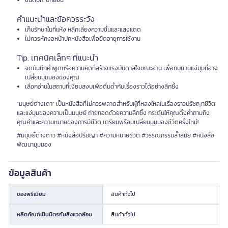
ชนิดปก: ปกอ่อน
คำแนะนำและข้อควรระวัง
เก็บรักษาในที่แห้ง หลีกเลี่ยงความชื้นและแสงแดด
ไม่ควรหักงอหน้าปกหนังสือเพื่อยืดอายุการใช้งาน
Tip. เทคนิคเล็กๆ ที่แนะนำ
จดบันทึกคำพูดหรือความคิดที่สร้างแรงบันดาลใจขณะอ่าน เพื่อทบทวนแง่มุมที่อาจ
เปลี่ยนมุมมองของคุณ
เลือกอ่านในสถานที่เงียบสงบเพื่อดื่มด่ำกับเรื่องราวได้อย่างลึกซึ้ง
"มนุษย์ต่างเดา" เป็นหนังสือที่ไม่ควรพลาดสำหรับผู้ที่หลงใหลในเรื่องราวปรัชญาชีวิต
และแง่มุมของความเป็นมนุษย์ ถ่ายทอดด้วยความลึกซึ้ง กระตุ้นให้คุณตั้งคำถามถึง
คุณค่าและความหมายของการมีชีวิต เตรียมพร้อมเปลี่ยนมุมมองชีวิตครั้งใหม่!
#มนุษย์ต่างดาว #หนังสือปรัชญา #ความหมายชีวิต #วรรณกรรมล้ำสมัย #หนังสือ
พัฒนามุมมอง
ข้อมูลสินค้า
ของพรีเมียม
สินค้าทั่วไป
ผลิตภัณฑ์เป็นมิตรกับสิ่งแวดล้อม
สินค้าทั่วไป