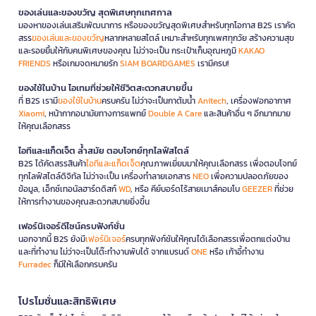
ของเล่นและของขวัญ สุดพิเศษทุกเทศกาล
มองหาของเล่นเสริมพัฒนาการ หรือของขวัญสุดพิเศษสำหรับทุกโอกาส B2S เราคัด
สรร
ของเล่นและของขวัญ
หลากหลายสไตล์ เหมาะสำหรับทุกเพศทุกวัย สร้างความสุข
และรอยยิ้มให้กับคนพิเศษของคุณ ไม่ว่าจะเป็น กระเป๋าเก็บอุณหภูมิ
KAKAO
FRIENDS
หรือเกมจดหมายรัก
SIAM BOARDGAMES
เรามีครบ!
ของใช้ในบ้าน ไอเทมที่ช่วยให้ชีวิตสะดวกสบายขึ้น
ที่ B2S เรามี
ของใช้ในบ้าน
ครบครัน ไม่ว่าจะเป็นกาต้มน้ำ
Anitech
, เครื่องฟอกอากาศ
Xiaomi
, หน้ากากอนามัยทางการแพทย์
Double A Care
และสินค้าอื่น ๆ อีกมากมาย
ให้คุณเลือกสรร
ไอทีและแก็ดเจ็ต ล้ำสมัย ตอบโจทย์ทุกไลฟ์สไตล์
B2S ได้คัดสรรสินค้า
ไอทีและแก็ดเจ็ต
คุณภาพเยี่ยมมาให้คุณเลือกสรร เพื่อตอบโจทย์
ทุกไลฟ์สไตล์ดิจิทัล ไม่ว่าจะเป็น เครื่องทำลายเอกสาร
NEO
เพื่อความปลอดภัยของ
ข้อมูล, เอ็กซ์เทอนัลฮาร์ดดิสก์
WD
, หรือ คีย์บอร์ดไร้สายเมาส์คอมโบ
GEEZER
ที่ช่วย
ให้การทำงานของคุณสะดวกสบายยิ่งขึ้น
เฟอร์นิเจอร์ดีไซน์ครบฟังก์ชั่น
นอกจากนี้ B2S ยังมี
เฟอร์นิเจอร์
ครบทุกฟังก์ชันให้คุณได้เลือกสรรเพื่อตกแต่งบ้าน
และที่ทำงาน ไม่ว่าจะเป็นโต๊ะทำงานพับได้ จากแบรนด์
ONE
หรือ เก้าอี้ทำงาน
Furradec
ก็มีให้เลือกครบครัน
โปรโมชั่นและสิทธิพิเศษ