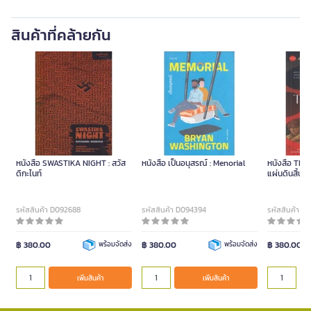
สินค้าที่คล้ายกัน
หนังสือ SWASTIKA NIGHT : สวัส
หนังสือ เป็นอนุสรณ์ : Menorial
หนังสือ The 
ดิกะไนท์
แผ่นดินสิ้นกษ
รหัสสินค้า D092688
รหัสสินค้า D094394
รหัสสินค้า D
฿ 380.00
พร้อมจัดส่ง
฿ 380.00
พร้อมจัดส่ง
฿ 380.00
เพิ่มสินค้า
เพิ่มสินค้า