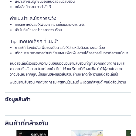
เหมาะสำหรับผู้ที่ชื่นชอบหนังสือแนวสืบสวน
หนังสือมีความยาวกำลังดี
คำแนะนำและข้อควรระวัง
คงรักษาหนังสือให้พ้นจากความชื้นและแสงแดดจัด
เก็บในที่แห้งและห่างจากความร้อน
Tip. เทคนิคเล็กๆ ที่แนะนำ
การใช้ที่คั่นหนังสือเพิ่มแรงบันดาลใจให้อ่านหนังสืออย่างต่อเนื่อง
สร้างบรรยากาศการอ่านที่เงียบสงบเพื่อเพิ่มความได้อรรถรสในการตีความเนื้อหา
หนังสือเล่มนี้รวบรวมความเข้มข้นของนวนิยายสืบสวนที่ผูกโยงกับคดีฆาตกรรมและ
การหายตัว ข้อความในแต่ละหน้าเต็มไปด้วยปริศนาที่ต้องแก้ไข ทำให้ผู้อ่านไม่อยาก
วางมือเลย หากคุณเป็นแฟนของแนวสืบสวน ห้ามพลาดที่จะอ่านหนังสือเล่มนี้!
#นวนิยายสืบสวน #คดีฆาตกรรม #ซูซานไรแลนด์ #แอตทิคัสพุนด์ #หนังสือน่าอ่าน
ข้อมูลสินค้า
สินค้าที่คล้ายกัน