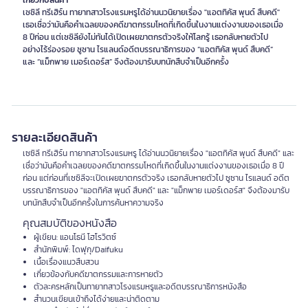
เกี่ยวกับสินค้า
เซซิลี ทรีเฮิร์น ทายาทสาวโรงแรมหรูได้อ่านนวนิยายเรื่อง "แอตทิคัส พุนด์ สืบคดี"
เธอเชื่อว่ามันคือคำเฉลยของคดีฆาตกรรมโหดที่เกิดขึ้นในงานแต่งงานของเธอเมื่อ
8 ปีก่อน แต่เซซิลียังไม่ทันได้เปิดเผยฆาตกรตัวจริงให้โลกรู้ เธอกลับหายตัวไป
อย่างไร้ร่องรอย ซูซาน ไรแลนด์อดีตบรรณาธิการของ “แอตทิคัส พุนด์ สืบคดี”
และ “แม็กพาย เมอร์เดอร์ส” จึงต้องมารับบทนักสืบจำเป็นอีกครั้ง
รายละเอียดสินค้า
เซซิลี ทรีเฮิร์น ทายาทสาวโรงแรมหรู ได้อ่านนวนิยายเรื่อง "แอตทิคัส พุนด์ สืบคดี" และ
เชื่อว่ามันคือคำเฉลยของคดีฆาตกรรมโหดที่เกิดขึ้นในงานแต่งงานของเธอเมื่อ 8 ปี
ก่อน แต่ก่อนที่เซซิลีจะเปิดเผยฆาตกรตัวจริง เธอกลับหายตัวไป ซูซาน ไรแลนด์ อดีต
บรรณาธิการของ "แอตทิคัส พุนด์ สืบคดี" และ "แม็กพาย เมอร์เดอร์ส" จึงต้องมารับ
บทนักสืบจำเป็นอีกครั้งในการค้นหาความจริง
คุณสมบัติของหนังสือ
ผู้เขียน: แอนโธนี โฮโรวิตซ์
สำนักพิมพ์: ไดฟุกุ/Daifuku
เนื้อเรื่องแนวสืบสวน
เกี่ยวข้องกับคดีฆาตกรรมและการหายตัว
ตัวละครหลักเป็นทายาทสาวโรงแรมหรูและอดีตบรรณาธิการหนังสือ
สำนวนเขียนเข้าถึงได้ง่ายและน่าติดตาม