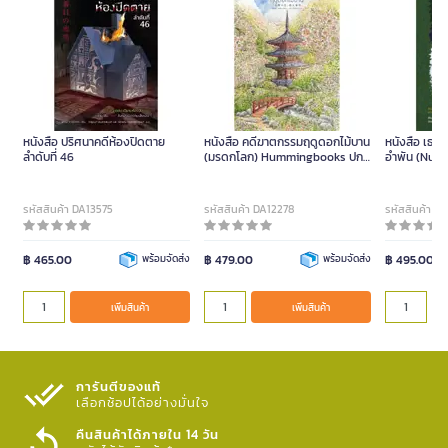
หนังสือ ปริศนาคดีห้องปิดตาย
หนังสือ คดีฆาตกรรมฤดูดอกไม้บาน
หนังสือ เธอที
ลำดับที่ 46
(มรดกโลก) Hummingbooks ปก
อำพัน (Nump
อ่อน
รหัสสินค้า DA13575
รหัสสินค้า DA12278
รหัสสินค้า D
฿ 465.00
พร้อมจัดส่ง
฿ 479.00
พร้อมจัดส่ง
฿ 495.00
เพิ่มสินค้า
เพิ่มสินค้า
การันตีของแท้
เลือกช้อปได้อย่างมั่นใจ​
คืนสินค้าได้ภายใน 14 วัน