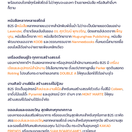
พร้อมตอบโจทย์ทุกไลฟ์สไตล์ ไม่ว่าคุณจะมองหา ร้านขายหนังสือ หรือสินค้าอื่นๆ
ก็ตาม
หนังสือหลากหลายสไตล์
B2S มี
หนังสือ
หลากหลายแนวจากสำนักพิมพ์ชั้นนำ ไม่ว่าจะเป็นนิยายยอดนิยมอย่าง
Lavender
, ตำราเรียนเข้มข้นของ
ดร. ศุภวัฒน์ พุกเจริญ
, นิตยสารอัปเดตจาก
เพ็ญ
บุญ
, หนังสือเด็กจาก
MIS
หนังสือจิตวิทยาจาก
Mugunghwa Publishing
, หนังสือ
พัฒนาตนเองจาก
KOOB
และวรรณกรรมจาก
Nanmeebooks
ทั้งหมดนี้สามารถซื้อ
ออนไลน์ได้อย่างง่ายดายเพียงคลิกเดียว
เครื่องเขียนคู่ใจ ทุกการสร้างสรรค์
มองหาปากกาดีๆ ดินสอหลากหลาย หรืออุปกรณ์สำนักงานครบครัน B2S มี
เครื่อง
เขียนและอุปกรณ์สำนักงาน
ให้เลือกมากมาย ตั้งแต่ปากกาลูกลื่น
Parker
ชุดดินสอกด
Rotring
ไปจนถึงกระดาษถ่ายเอกสาร
DOUBLE A
ให้คุณเลือกใช้ได้อย่างจุใจ
งานศิลป์ งานฝีมือ สร้างสรรค์ไม่รู้จบ
B2S จัดเต็มอุปกรณ์
ศิลปะและงานฝีมือ
สำหรับคนสร้างสรรค์ตัวจริง ทั้งสีไม้
Colleen
,
ขาตั้งไม้บนโต๊ะ
Pyramid
และอุปกรณ์ DIY ต่างๆ จาก
MONT MARTE
ให้คุณ
สร้างสรรค์ได้อย่างไร้ขีดจำกัด
ของเล่นและของขวัญ สุดพิเศษทุกเทศกาล
มองหาของเล่นเสริมพัฒนาการ หรือของขวัญสุดพิเศษสำหรับทุกโอกาส B2S เราคัด
สรร
ของเล่นและของขวัญ
หลากหลายสไตล์ เหมาะสำหรับทุกเพศทุกวัย สร้างความสุข
และรอยยิ้มให้กับคนพิเศษของคุณ ไม่ว่าจะเป็น กระเป๋าเก็บอุณหภูมิ
KAKAO
FRIENDS
หรือเกมจดหมายรัก
SIAM BOARDGAMES
เรามีครบ!