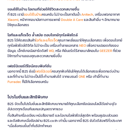
ของใช้ในบ้าน ไอเทมที่ช่วยให้ชีวิตสะดวกสบายขึ้น
ที่ B2S เรามี
ของใช้ในบ้าน
ครบครัน ไม่ว่าจะเป็นกาต้มน้ำ
Anitech
, เครื่องฟอกอากาศ
Xiaomi
, หน้ากากอนามัยทางการแพทย์
Double A Care
และสินค้าอื่น ๆ อีกมากมาย
ให้คุณเลือกสรร
ไอทีและแก็ดเจ็ต ล้ำสมัย ตอบโจทย์ทุกไลฟ์สไตล์
B2S ได้คัดสรรสินค้า
ไอทีและแก็ดเจ็ต
คุณภาพเยี่ยมมาให้คุณเลือกสรร เพื่อตอบโจทย์
ทุกไลฟ์สไตล์ดิจิทัล ไม่ว่าจะเป็น เครื่องทำลายเอกสาร
NEO
เพื่อความปลอดภัยของ
ข้อมูล, เอ็กซ์เทอนัลฮาร์ดดิสก์
WD
, หรือ คีย์บอร์ดไร้สายเมาส์คอมโบ
GEEZER
ที่ช่วย
ให้การทำงานของคุณสะดวกสบายยิ่งขึ้น
เฟอร์นิเจอร์ดีไซน์ครบฟังก์ชั่น
นอกจากนี้ B2S ยังมี
เฟอร์นิเจอร์
ครบทุกฟังก์ชันให้คุณได้เลือกสรรเพื่อตกแต่งบ้าน
และที่ทำงาน ไม่ว่าจะเป็นโต๊ะทำงานพับได้ จากแบรนด์
ONE
หรือ เก้าอี้ทำงาน
Furradec
ก็มีให้เลือกครบครัน
โปรโมชั่นและสิทธิพิเศษ
B2S จัดเต็มโปรโมชั่นและสิทธิพิเศษมากมายให้คุณเลือกช้อปออนไลน์ได้อย่างจุใจ
อัปเดตทุกเดือนกับแคมเปญลดราคาแรง
ทั้งสินค้าเครื่องเขียน หนังสือขายดี และไอเทมไลฟ์สไตล์สุดชิค พร้อมคูปองส่วนลด
และดีลพิเศษเมื่อช้อปผ่าน B2S.co.th เท่านั้น นอกจากนี้ B2S ยังใจดีส่งฟรีทั่วประเทศ
*เมื่อสั่งครบขั้นต่ำที่บริษัทกำหนด