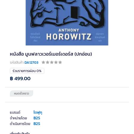
หนังสือ มูนฟลาวเวอร์เมอร์เดอร์ส (ปกอ่อน)
รหัสสินค้า
DA12703
ร่วมรายการผ่อน 0%
฿ 499.00
หมดชั่วคราว
ไดฟุกุ
แบรนด์
B2S
จำหน่ายโดย
B2S
ดำเนินการโดย