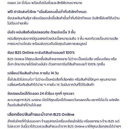
ตลอด 24 ชั่วโมง พร้อมโปรโมชั่นและสิทธิพิเศษมากมาย
ฟรี! ค่าจัดส่งทั่วไทย *เมื่อสั่งครบขั้นต่ำที่บริษัทกำหนด
ช้อปเพลินเกินคุ้ม! เพียงมียอดสั่งซื้อสินค้าขั้นต่ำที่บริษัทกำหนด รับสิทธิ์ส่งฟรีถึงบ้าน
ไม่ต้องจ่ายเพิ่ม
มั่นใจ หนังสือถึงมือปลอดภัย ด้วยบับเบิ้ล 3 ชั้น
หนังสือทุกเล่มจากบีทูเอสห่อด้วยบับเบิ้ลหนาแน่นถึง 3 ชั้น หมดกังวลเรื่องความเสีย
หายระหว่างจัดส่ง พร้อมส่งตรงถึงมือคุณในสภาพสมบูรณ์
ช้อป B2S Online การันตีสินค้าของแท้ 100%
B2S Online ให้คุณเลือกซื้อสินค้าหลากหลาย ไม่ว่าจะเป็นหนังสือ เครื่องเขียน หรือ
อื่นๆ อีกมากมายได้อย่างมั่นใจ ด้วยการการันตีสินค้าของแท้ 100% ทุกชิ้น
เปลี่ยน/คืนสินค้าง่าย ภายใน 14 วัน
ซื้อไปแล้วไม่ตรงใจ? ไม่ว่าจะเป็นหนังสือที่เลือกผิด หรือสินค้ามีปัญหา คุณสามารถ
เปลี่ยนหรือคืนสินค้าได้ง่าย ๆ ภายใน 14 วันนับจากวันที่ได้รับสินค้า
ช้อปออนไลน์ได้ตลอด 24 ชั่วโมง ทุกที่ ทุกเวลา
สะดวกสุดๆ! B2S online เปิดให้คุณช้อปได้ตลอดวันตลอดคืน อยากได้อะไร แค่คลิก
ก็รอรับสินค้าที่บ้านได้เลย!
เลือกช้อปสินค้าแนะนำจาก B2S Online
สำหรับใครที่กำลังมองหา ร้านอุปกรณ์เครื่องเขียนใกล้ฉัน หรืออยากแวะร้าน B2S แต่
ไม่สะดวก วันนี้เราได้รวบรวมสินค้าแนะนำจาก B2S Online มาให้คุณเลือกสรรได้ง่ายๆ