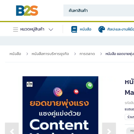
หมวดหมู่สินค้า
หนังสือ
ศิลปะและงานฝีมื
หนังสือ
หนังสือการบริหารธุรกิจ
การตลาด
หนังสือ ยอดขายพุ่
หน
Ma
รหัสสิ
แบรนด
ร่ว
หม