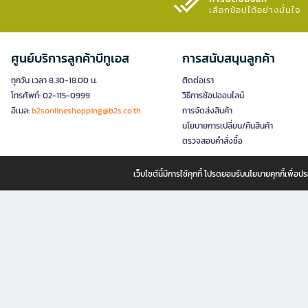
เลือกช้อปได้อย่างมั่นใจ​
ศูนย์บริการลูกค้าบีทูเอส
การสนับสนุนลูกค้า
ทุกวัน เวลา 8.30-18.00 น.
ติดต่อเรา
โทรศัพท์: 02-115-0999
วิธีการช้อปออนไลน์
อีเมล:
b2sonlineshopping@b2s.co.th
การจัดส่งสินค้า
นโยบายการเปลี่ยน/คืนสินค้า
ตรวจสอบคำสั่งซื้อ
เว็บไซต์นี้มีการใช้คุกกี้ โปรดยอมรับนโยบายคุกกี้เพื่