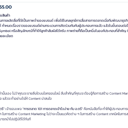
55.00
ับสินค้า
การผลิตสื่อที่ใช้เป็นภาพจำของแบรนด์ เพื่อใช้ในกลยุทธ์การสื่อสารการตลาดเมื่อทีมพัฒนาธุรกิ
์ กำหนดเรื่องราวของแบรนด์ผ่านกระบวนการคิดร่วมกันกับผู้ประกอบการแล้ว แล้วในขั้นตอนต่อ
Symbol หรือสัญลักษณ์ที่ทำให้ลูกค้าสัมผัสได้ครับ ภาพถ่ายก็ถือเป็นหนึ่งในองค์ประกอบที่สำคัญ ท
ยละเอียด
เท่านั้นเอง ไม่ว่าคุณจะขายสิ่งใดบนโลกออนไลน์ สิ่งสำคัญที่คุณจะต้องรู้คือการสร้าง Content Ma
ือ แล้วจะทำอย่างไรให้ Content น่าสนใจ
ตรี"
เจ้าของเพจ
"การตลาด 101 การตลาดเข้าใจง่าย กับ อ.ตรี"
คือหนังสือที่จะทำให้ผู้ประกอบการ
ๆ ในการสร้าง Content Marketing ไม่ว่าจะเป็นแนวคิดต่าง ๆ ในการสร้าง Content เทคนิคในการส
ารถนำไปปฏิบัติได้ทันที