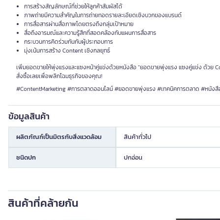
การสร้างสัญลักษณ์ที่ช่วยให้ลูกค้าสัมผัสได้
ภาพถ่ายมีความสำคัญในการถ่ายทอดรายละเอียดเชิงบวกของแบรนด์
การสื่อสารผ่านสื่อภาพโดยตรงถึงกลุ่มเป้าหมาย
สื่อถึงอารมณ์และความรู้สึกที่สอดคล้องกับแผนการสื่อสาร
กระบวนการคิดร่วมกันกับผู้ประกอบการ
มุ่งเน้นการสร้าง Content เชิงกลยุทธ์
เพิ่มยอดขายให้พุ่งแรงและแซงหน้าคู่แข่งด้วยหนังสือ "ยอดขายพุ่งแรง แซงคู่แข่ง ด้วย Co
สั่งซื้อเลยเพื่อพลิกโฉมธุรกิจของคุณ!
#ContentMarketing #การตลาดออนไลน์ #ยอดขายพุ่งแรง #เทคนิคการตลาด #หนังสือ
ข้อมูลสินค้า
ผลิตภัณฑ์เป็นมิตรกับสิ่งแวดล้อม
สินค้าทั่วไป
ชนิดปก
ปกอ่อน
สินค้าที่คล้ายกัน