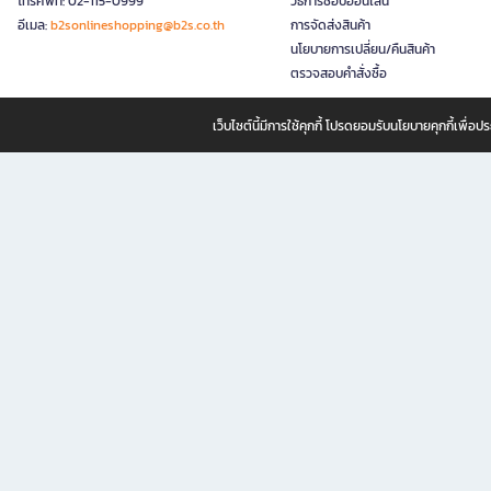
โทรศัพท์: 02-115-0999
วิธีการช้อปออนไลน์
อีเมล:
b2sonlineshopping@b2s.co.th
การจัดส่งสินค้า
นโยบายการเปลี่ยน/คืนสินค้า
ตรวจสอบคำสั่งซื้อ
เว็บไซต์นี้มีการใช้คุกกี้ โปรดยอมรับนโยบายคุกกี้เพื่
B2S ธุรกิจในเครือ เซ็นทรัล รีเทล คอร์ปอเรชั่น จำกัด (มหาชน)
B2S Online แหล่งรวมหนังสือ เครื่องเขียน และแรงบันดาลใจสำหรับ
B2S Online คือร้านหนังสือและเครื่องเขียนออนไลน์ที่ครบครัน ตอบโจทย์คนรักการอ่านและงานเ
ทำไม B2S Online คือแหล่งช้อปปิ้งที่คุณไม่ควรพลาด