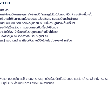
29.00
ับสินค้า
ในการใช้งานมังกรกระดูก ทรัพย์สมบัติที่ผลาญได้ไม่มีวันหมด ชีวิตสำรองอีกหนึ่งครั้ง
อสิ่งที่เขาจะได้รับหากยอมไปช่วยปลดปล่อยวิญญาณของมังกรในตำนาน
ยชน์อันหอมหวานมากองอยู่ตรงหน้าเช่นนี้ ใครปฏิเสธลงก็โง่เต็มที!
าลอยด์ได้รู้ซึ้งแล้วว่าการตอบตกลงเป็นเรื่องโง่ยิ่งกว่า
ฮาเวียร์ต้องเข้าร่วมทัวร์นรกสุดทรหดทั้งที่ยังไม่ตาย
ยหลังจากบุกป่าฝ่าดงลาวาอันร้อนระอุมาแล้ว
รกผู้ทรงงานหนักมาเกือบเจ็ดแสนปียังไม่แม้แต่จะเงยหน้ามารับฟ
ลกกับสิทธิ์ในการใช้งานมังกรกระดูก ทรัพย์สมบัติที่ไม่มีวันหมด และชีวิตสำรองอีกหนึ่งครั้ง 
่นหมูยื่นแมวเพื่อแบ่งเบาภาระสีแดงของราชานรก