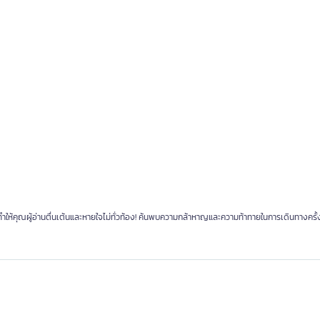
คุณผู้อ่านตื่นเต้นและหายใจไม่ทั่วท้อง! ค้นพบความกล้าหาญและความท้าทายในการเดินทางครั้งน