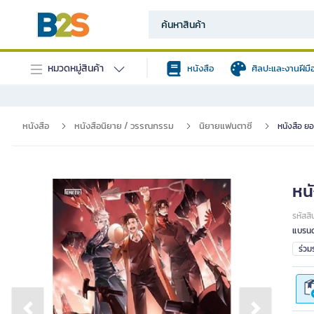
หมวดหมู่สินค้า
หนังสือ
ศิลปะและงานฝีมื
หนังสือ
หนังสือนิยาย / วรรณกรรม
นิยายแฟนตาซี
หนังสือ ยอ
หน
รหัสสิ
แบรนด
ร่ว