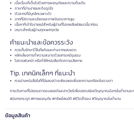
เนื้อเรื่องที่เต็มไปด้วยการผจญภัยและความตื่นเต้น
ภาษาที่อ่านง่ายและดึงดูดใจ
ตัวละครที่มีบุคลิกเฉพาะตัว
ฉากที่มีความละเอียดและภาพจินตนาการสูง
เนื้อหาที่เข้าใจง่ายแม้สำหรับผู้อ่านที่ไม่เคยสัมผัสแนวนี้มาก่อน
เหมาะสำหรับผู้อ่านทุกเพศทุกวัย
คำแนะนำและข้อควรระวัง
ควรเก็บรักษาไว้ในที่แห้งและห่างจากแสงแดด
หลีกเลี่ยงการทำความสะอาดด้วยสารเคมีรุนแรง
ไม่ควรพับหน้า หรือทำให้หนังสือเกิดความเสียหาย
Tip. เทคนิคเล็กๆ ที่แนะนำ
ควรอ่านหนังสือในที่ที่มีแสงสว่างเพียงพอเพื่อลดความเครียดในดวงตา
การเดินทางที่ไม่ธรรมดาของลอยด์และฮาเวียร์เพื่อปลดปล่อยวิญญาณมังกรในตำนานจะทำให้
#มังกรกระดูก #การผจญภัย #ทรัพย์สมบัติ #ชีวิตสำรอง #วิญญาณในตำนาน
ข้อมูลสินค้า