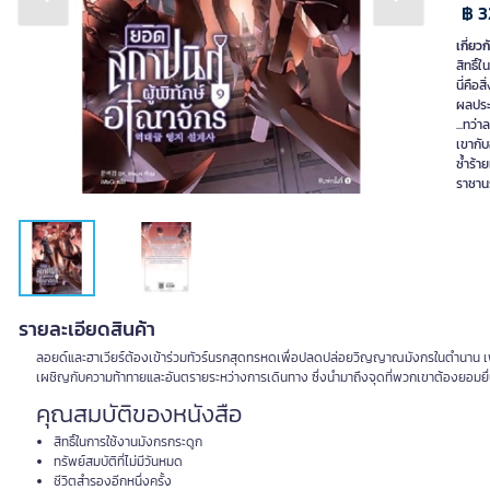
Previous slide
Next slide
฿ 3
เกี่ยวก
สิทธิ์
นี่คื
ผลประโ
...ทว่
เขากับ
ซ้ำร้า
ราชาน
รายละเอียดสินค้า
ลอยด์และฮาเวียร์ต้องเข้าร่วมทัวร์นรกสุดทรหดเพื่อปลดปล่อยวิญญาณมังกรในตำนาน เพื่อแ
เผชิญกับความท้าทายและอันตรายระหว่างการเดินทาง ซึ่งนำมาถึงจุดที่พวกเขาต้องยอมยื
คุณสมบัติของหนังสือ
สิทธิ์ในการใช้งานมังกรกระดูก
ทรัพย์สมบัติที่ไม่มีวันหมด
ชีวิตสำรองอีกหนึ่งครั้ง