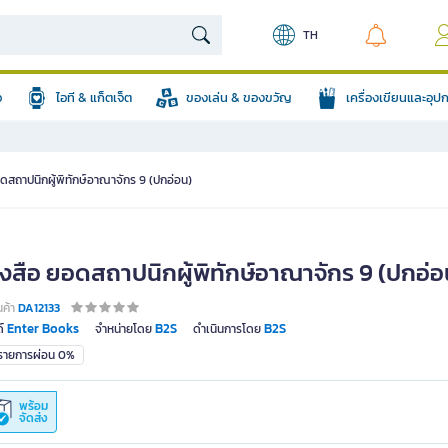
TH
อ
ไอที & แก็ตเจ็ต
ของเล่น & ของขวัญ
เครื่องเขียนและอุ
ดสถาปนิกผู้พิทักษ์อาณาจักร 9 (ปกอ่อน)
ังสือ ยอดสถาปนิกผู้พิทักษ์อาณาจักร 9 (ปกอ่อ
นค้า
DA12133
Enter Books
B2S
B2S
์
จำหน่ายโดย
ดำเนินการโดย
มรายการผ่อน 0%
พร้อม
จัดส่ง