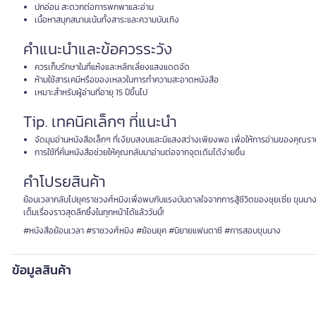
ปกอ่อน สะดวกต่อการพกพาและอ่าน
เนื้อหาสนุกสนานเน้นทั้งสาระและความบันเทิง
คำแนะนำและข้อควรระวัง
ควรเก็บรักษาในที่แห้งและหลีกเลี่ยงแสงแดดจัด
ห้ามใช้สารเคมีหรือของเหลวในการทำความสะอาดหนังสือ
เหมาะสำหรับผู้อ่านที่อายุ 15 ปีขึ้นไป
Tip. เทคนิคเล็กๆ ที่แนะนำ
จัดมุมอ่านหนังสือเล็กๆ ที่เงียบสงบและมีแสงสว่างเพียงพอ เพื่อให้การอ่านของคุณรา
การใช้ที่คั่นหนังสือช่วยให้คุณกลับมาอ่านต่อจากจุดเดิมได้ง่ายขึ้น
คำโปรยสินค้า
ย้อนเวลากลับไปยุคราชวงศ์หมิงเพื่อพบกับแรงบันดาลใจจากการสู้ชีวิตของชุยเซี่ย ขุนนางแห่
เต็มเรื่องราวสุดลึกซึ้งในทุกหน้าได้แล้ววันนี้!
#หนังสือย้อนเวลา #ราชวงศ์หมิง #ย้อนยุค #นิยายแฟนตาซี #การสอบขุนนาง
ข้อมูลสินค้า