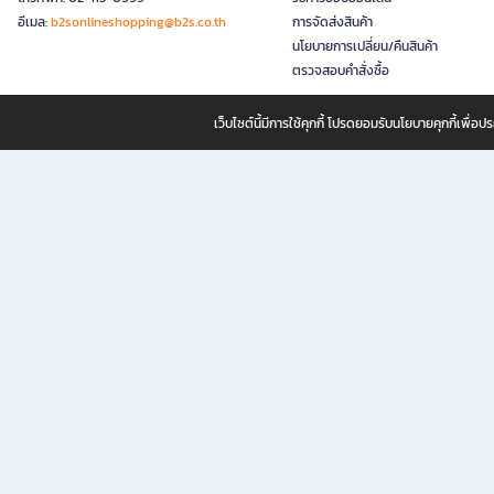
อีเมล:
b2sonlineshopping@b2s.co.th
การจัดส่งสินค้า
นโยบายการเปลี่ยน/คืนสินค้า
ตรวจสอบคำสั่งซื้อ
เว็บไซต์นี้มีการใช้คุกกี้ โปรดยอมรับนโยบายคุกกี้เพื่
B2S ธุรกิจในเครือ เซ็นทรัล รีเทล คอร์ปอเรชั่น จำกัด (มหาชน)
B2S Online แหล่งรวมหนังสือ เครื่องเขียน และแรงบันดาลใจสำหรับ
B2S Online คือร้านหนังสือและเครื่องเขียนออนไลน์ที่ครบครัน ตอบโจทย์คนรักการอ่านและงานเ
ทำไม B2S Online คือแหล่งช้อปปิ้งที่คุณไม่ควรพลาด