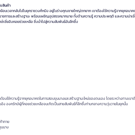
ับสินค้า
ี่ยย้อนเวลากลับไปในยุคราชวงศ์หมิง อยู่ในร่างคุณชายใหญ่ตกยาก เขาต้องใช้ความรู้จากยุคอนาค
ับราชการและสร้างฐานะ พร้อมเผชิญอุปสรรคมากมาย ทั้งด้านความรู้ ความประพฤติ และความน่าเชื่
ษ์เซี่ยอิงคอยช่วยเหลือ ซึ่งนำไปสู่ความสัมพันธ์อันลึกซึ้ง
 เขาต้องใช้ความรู้จากยุคอนาคตในการสอบขุนนางและสร้างฐานะใหม่ของตนเอง โดยระหว่างทางเขาต
ิง องครักษ์ผู้ที่คอยช่วยเหลือจนเกิดเป็นสายสัมพันธ์ที่ลึกซึ้งท่ามกลางความวุ่นวายในยุคนั้น
ท้าทาย
ขุนนาง