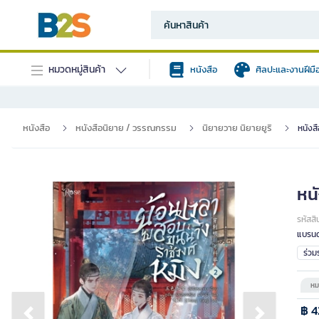
หมวดหมู่สินค้า
หนังสือ
ศิลปะและงานฝีมื
หนังสือ
หนังสือนิยาย / วรรณกรรม
นิยายวาย นิยายยูริ
หนังส
หน
รหัสสิ
แบรนด
ร่ว
หม
฿ 4