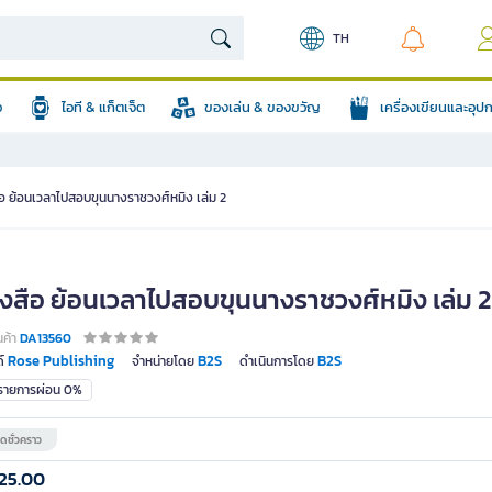
TH
อ
ไอที & แก็ตเจ็ต
ของเล่น & ของขวัญ
เครื่องเขียนและอุ
ือ ย้อนเวลาไปสอบขุนนางราชวงศ์หมิง เล่ม 2
ังสือ ย้อนเวลาไปสอบขุนนางราชวงศ์หมิง เล่ม 2
นค้า
DA13560
Rose Publishing
B2S
B2S
์
จำหน่ายโดย
ดำเนินการโดย
มรายการผ่อน 0%
ดชั่วคราว
25.00