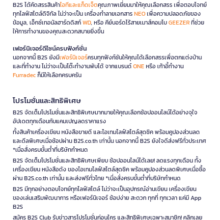
B2S ได้คัดสรรสินค้า
ไอทีและแก็ดเจ็ต
คุณภาพเยี่ยมมาให้คุณเลือกสรร เพื่อตอบโจทย์
ทุกไลฟ์สไตล์ดิจิทัล ไม่ว่าจะเป็น เครื่องทำลายเอกสาร
NEO
เพื่อความปลอดภัยของ
ข้อมูล, เอ็กซ์เทอนัลฮาร์ดดิสก์
WD
, หรือ คีย์บอร์ดไร้สายเมาส์คอมโบ
GEEZER
ที่ช่วย
ให้การทำงานของคุณสะดวกสบายยิ่งขึ้น
เฟอร์นิเจอร์ดีไซน์ครบฟังก์ชั่น
นอกจากนี้ B2S ยังมี
เฟอร์นิเจอร์
ครบทุกฟังก์ชันให้คุณได้เลือกสรรเพื่อตกแต่งบ้าน
และที่ทำงาน ไม่ว่าจะเป็นโต๊ะทำงานพับได้ จากแบรนด์
ONE
หรือ เก้าอี้ทำงาน
Furradec
ก็มีให้เลือกครบครัน
โปรโมชั่นและสิทธิพิเศษ
B2S จัดเต็มโปรโมชั่นและสิทธิพิเศษมากมายให้คุณเลือกช้อปออนไลน์ได้อย่างจุใจ
อัปเดตทุกเดือนกับแคมเปญลดราคาแรง
ทั้งสินค้าเครื่องเขียน หนังสือขายดี และไอเทมไลฟ์สไตล์สุดชิค พร้อมคูปองส่วนลด
และดีลพิเศษเมื่อช้อปผ่าน B2S.co.th เท่านั้น นอกจากนี้ B2S ยังใจดีส่งฟรีทั่วประเทศ
*เมื่อสั่งครบขั้นต่ำที่บริษัทกำหนด
B2S จัดเต็มโปรโมชั่นและสิทธิพิเศษเพียบ ช้อปออนไลน์ได้เลย! ลดแรงทุกเดือน ทั้ง
เครื่องเขียน หนังสือดัง ของไอเทมไลฟ์สไตล์สุดชิค พร้อมคูปองส่วนลดพิเศษเมื่อซื้อ
ผ่าน B2S.co.th เท่านั้น และส่งฟรีทั่วไทย *เมื่อสั่งครบขั้นต่ำที่บริษัทกำหนด
B2S มีทุกอย่างตอบโจทย์ทุกไลฟ์สไตล์ ไม่ว่าจะเป็นอุปกรณ์อ่านเขียน เครื่องเขียน
ของเล่นเสริมพัฒนาการ หรือเฟอร์นิเจอร์ ช้อปง่าย สะดวก ทุกที่ ทุกเวลา แค่มี App
B2S
สมัคร B2S Club รับข่าวสารโปรโมชั่นก่อนใคร และสิทธิพิเศษเฉพาะสมาชิก! คลิกเลย