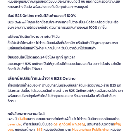
หนังสือทุกเล่มจากบีทูเอสห่อด้วยบับเบิ้ลหนาแน่นถึง 3 ชั้น หมดกังวลเรื่องความเสีย
หายระหว่างจัดส่ง พร้อมส่งตรงถึงมือคุณในสภาพสมบูรณ์
ช้อป B2S Online การันตีสินค้าของแท้ 100%
B2S Online ให้คุณเลือกซื้อสินค้าหลากหลาย ไม่ว่าจะเป็นหนังสือ เครื่องเขียน หรือ
อื่นๆ อีกมากมายได้อย่างมั่นใจ ด้วยการการันตีสินค้าของแท้ 100% ทุกชิ้น
เปลี่ยน/คืนสินค้าง่าย ภายใน 14 วัน
ซื้อไปแล้วไม่ตรงใจ? ไม่ว่าจะเป็นหนังสือที่เลือกผิด หรือสินค้ามีปัญหา คุณสามารถ
เปลี่ยนหรือคืนสินค้าได้ง่าย ๆ ภายใน 14 วันนับจากวันที่ได้รับสินค้า
ช้อปออนไลน์ได้ตลอด 24 ชั่วโมง ทุกที่ ทุกเวลา
สะดวกสุดๆ! B2S online เปิดให้คุณช้อปได้ตลอดวันตลอดคืน อยากได้อะไร แค่คลิก
ก็รอรับสินค้าที่บ้านได้เลย!
เลือกช้อปสินค้าแนะนำจาก B2S Online
สำหรับใครที่กำลังมองหา ร้านอุปกรณ์เครื่องเขียนใกล้ฉัน หรืออยากแวะร้าน B2S แต่
ไม่สะดวก วันนี้เราได้รวบรวมสินค้าแนะนำจาก B2S Online มาให้คุณเลือกสรรได้ง่ายๆ
พร้อมตอบโจทย์ทุกไลฟ์สไตล์ ไม่ว่าคุณจะมองหา ร้านขายหนังสือ หรือสินค้าอื่นๆ
ก็ตาม
หนังสือหลากหลายสไตล์
B2S มี
หนังสือ
หลากหลายแนวจากสำนักพิมพ์ชั้นนำ ไม่ว่าจะเป็นนิยายยอดนิยมอย่าง
Lavender
, ตำราเรียนเข้มข้นของ
ดร. ศุภวัฒน์ พุกเจริญ
, นิตยสารอัปเดตจาก
เพ็ญ
บุญ
, หนังสือเด็กจาก
MIS
หนังสือจิตวิทยาจาก
Mugunghwa Publishing
, หนังสือ