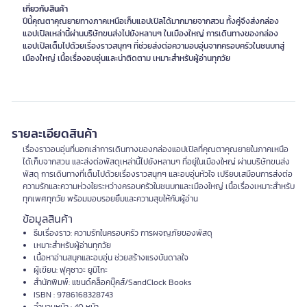
เกี่ยวกับสินค้า
ปีนี้คุณตาคุณยายทางภาคเหนือเก็บแอปเปิลได้มากมายจากสวน ทั้งคู่จึงส่งกล่อง
แอปเปิลเหล่านี้ผ่านบริษัทขนส่งไปยังหลานๆ ในเมืองใหญ่ การเดินทางของกล่อง
แอปเปิลเต็มไปด้วยเรื่องราวสนุกๆ ที่ช่วยส่งต่อความอบอุ่นจากครอบครัวในชนบทสู่
เมืองใหญ่ เนื้อเรื่องอบอุ่นและน่าติดตาม เหมาะสำหรับผู้อ่านทุกวัย
รายละเอียดสินค้า
เรื่องราวอบอุ่นที่บอกเล่าการเดินทางของกล่องแอปเปิลที่คุณตาคุณยายในภาคเหนือ
ได้เก็บจากสวน และส่งต่อพัสดุเหล่านี้ไปยังหลานๆ ที่อยู่ในเมืองใหญ่ ผ่านบริษัทขนส่ง
พัสดุ การเดินทางที่เต็มไปด้วยเรื่องราวสนุกๆ และอบอุ่นหัวใจ เปรียบเสมือนการส่งต่อ
ความรักและความห่วงใยระหว่างครอบครัวในชนบทและเมืองใหญ่ เนื้อเรื่องเหมาะสำหรับ
ทุกเพศทุกวัย พร้อมมอบรอยยิ้มและความสุขให้กับผู้อ่าน
ข้อมูลสินค้า
ธีมเรื่องราว: ความรักในครอบครัว การผจญภัยของพัสดุ
เหมาะสำหรับผู้อ่านทุกวัย
เนื้อหาอ่านสนุกและอบอุ่น ช่วยสร้างแรงบันดาลใจ
ผู้เขียน: ฟุคุซาวะ ยูมิโกะ
สำนักพิมพ์: แซนด์คล็อคบุ๊คส์/SandClock Books
ISBN : 9786168328743