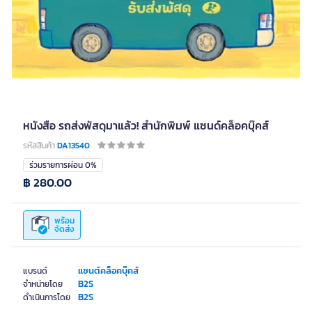
หนังสือ รถส่งพัสดุมาแล้ว! สำนักพิมพ์ แซนด์คล็อคบุ๊คส์
รหัสสินค้า
DA13540
ร่วมรายการผ่อน 0%
฿ 280.00
พร้อม
จัดส่ง
แซนต์คล็อคบุ๊คส์
แบรนด์
B2S
จำหน่ายโดย
B2S
ดำเนินการโดย