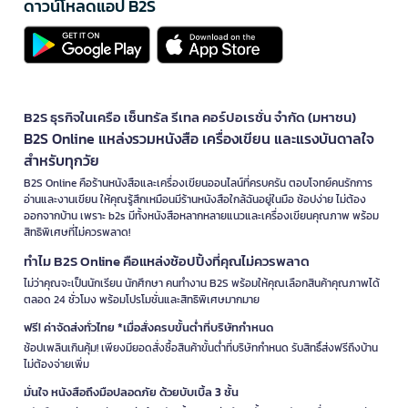
ดาวน์โหลดแอป B2S
B2S ธุรกิจในเครือ เซ็นทรัล รีเทล คอร์ปอเรชั่น จำกัด (มหาชน)
B2S Online แหล่งรวมหนังสือ เครื่องเขียน และแรงบันดาลใจ
สำหรับทุกวัย
B2S Online คือร้านหนังสือและเครื่องเขียนออนไลน์ที่ครบครัน ตอบโจทย์คนรักการ
อ่านและงานเขียน ให้คุณรู้สึกเหมือนมีร้านหนังสือใกล้ฉันอยู่ในมือ ช้อปง่าย ไม่ต้อง
ออกจากบ้าน เพราะ b2s มีทั้งหนังสือหลากหลายแนวและเครื่องเขียนคุณภาพ พร้อม
สิทธิพิเศษที่ไม่ควรพลาด!
ทำไม B2S Online คือแหล่งช้อปปิ้งที่คุณไม่ควรพลาด
ไม่ว่าคุณจะเป็นนักเรียน นักศึกษา คนทำงาน B2S พร้อมให้คุณเลือกสินค้าคุณภาพได้
ตลอด 24 ชั่วโมง พร้อมโปรโมชั่นและสิทธิพิเศษมากมาย
ฟรี! ค่าจัดส่งทั่วไทย *เมื่อสั่งครบขั้นต่ำที่บริษัทกำหนด
ช้อปเพลินเกินคุ้ม! เพียงมียอดสั่งซื้อสินค้าขั้นต่ำที่บริษัทกำหนด รับสิทธิ์ส่งฟรีถึงบ้าน
ไม่ต้องจ่ายเพิ่ม
มั่นใจ หนังสือถึงมือปลอดภัย ด้วยบับเบิ้ล 3 ชั้น