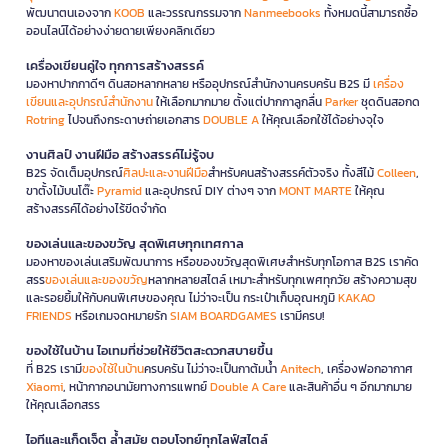
พัฒนาตนเองจาก
KOOB
และวรรณกรรมจาก
Nanmeebooks
ทั้งหมดนี้สามารถซื้อ
ออนไลน์ได้อย่างง่ายดายเพียงคลิกเดียว
เครื่องเขียนคู่ใจ ทุกการสร้างสรรค์
มองหาปากกาดีๆ ดินสอหลากหลาย หรืออุปกรณ์สำนักงานครบครัน B2S มี
เครื่อง
เขียนและอุปกรณ์สำนักงาน
ให้เลือกมากมาย ตั้งแต่ปากกาลูกลื่น
Parker
ชุดดินสอกด
Rotring
ไปจนถึงกระดาษถ่ายเอกสาร
DOUBLE A
ให้คุณเลือกใช้ได้อย่างจุใจ
งานศิลป์ งานฝีมือ สร้างสรรค์ไม่รู้จบ
B2S จัดเต็มอุปกรณ์
ศิลปะและงานฝีมือ
สำหรับคนสร้างสรรค์ตัวจริง ทั้งสีไม้
Colleen
,
ขาตั้งไม้บนโต๊ะ
Pyramid
และอุปกรณ์ DIY ต่างๆ จาก
MONT MARTE
ให้คุณ
สร้างสรรค์ได้อย่างไร้ขีดจำกัด
ของเล่นและของขวัญ สุดพิเศษทุกเทศกาล
มองหาของเล่นเสริมพัฒนาการ หรือของขวัญสุดพิเศษสำหรับทุกโอกาส B2S เราคัด
สรร
ของเล่นและของขวัญ
หลากหลายสไตล์ เหมาะสำหรับทุกเพศทุกวัย สร้างความสุข
และรอยยิ้มให้กับคนพิเศษของคุณ ไม่ว่าจะเป็น กระเป๋าเก็บอุณหภูมิ
KAKAO
FRIENDS
หรือเกมจดหมายรัก
SIAM BOARDGAMES
เรามีครบ!
ของใช้ในบ้าน ไอเทมที่ช่วยให้ชีวิตสะดวกสบายขึ้น
ที่ B2S เรามี
ของใช้ในบ้าน
ครบครัน ไม่ว่าจะเป็นกาต้มน้ำ
Anitech
, เครื่องฟอกอากาศ
Xiaomi
, หน้ากากอนามัยทางการแพทย์
Double A Care
และสินค้าอื่น ๆ อีกมากมาย
ให้คุณเลือกสรร
ไอทีและแก็ดเจ็ต ล้ำสมัย ตอบโจทย์ทุกไลฟ์สไตล์