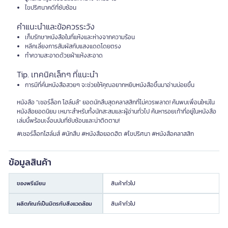
ไขปริศนาคดีที่ซับซ้อน
คำแนะนำและข้อควรระวัง
เก็บรักษาหนังสือในที่แห้งและห่างจากความร้อน
หลีกเลี่ยงการสัมผัสกับแสงแดดโดยตรง
ทำความสะอาดด้วยผ้าแห้งสะอาด
Tip. เทคนิคเล็กๆ ที่แนะนำ
การมีที่คั่นหนังสือสวยๆ จะช่วยให้คุณอยากหยิบหนังสือขึ้นมาอ่านบ่อยขึ้น
หนังสือ "เชอร์ล็อก โฮล์มส์" ยอดนักสืบสุดคลาสสิกที่ไม่ควรพลาด! ค้นพบเพื่อนใหม่ใน
หนังสือยอดนิยม เหมาะสำหรับทั้งนักสะสมและผู้อ่านทั่วไป ค้นหารอยเท้าที่อยู่ในหนังสือ
เล่มนี้พร้อมเงื่อนปมที่ซับซ้อนและน่าติดตาม!
#เชอร์ล็อกโฮล์มส์ #นักสืบ #หนังสือยอดฮิต #ไขปริศนา #หนังสือคลาสสิก
ข้อมูลสินค้า
ของพรีเมียม
สินค้าทั่วไป
ผลิตภัณฑ์เป็นมิตรกับสิ่งแวดล้อม
สินค้าทั่วไป