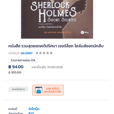
หนังสือ รวมสุดยอดคดีปริศนา เชอร์ล็อก โฮล์มส์ยอดนักสืบ
รหัสสินค้า
DA12897
ร่วมรายการผ่อน 0%
฿ 94.00
ราคานี้จนถึง 31/08/2026
฿
105.00
เฉพาะช้อป
หมดชั่วคราว
ออนไลน์เท่านั้น
ซีเอ็ดบุ๊ค
แบรนด์
B2S
จำหน่ายโดย