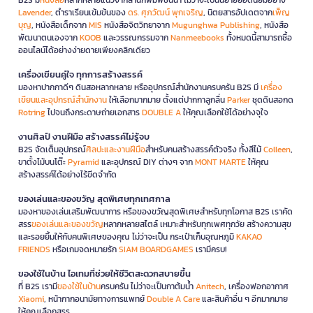
Lavender
, ตำราเรียนเข้มข้นของ
ดร. ศุภวัฒน์ พุกเจริญ
, นิตยสารอัปเดตจาก
เพ็ญ
บุญ
, หนังสือเด็กจาก
MIS
หนังสือจิตวิทยาจาก
Mugunghwa Publishing
, หนังสือ
พัฒนาตนเองจาก
KOOB
และวรรณกรรมจาก
Nanmeebooks
ทั้งหมดนี้สามารถซื้อ
ออนไลน์ได้อย่างง่ายดายเพียงคลิกเดียว
เครื่องเขียนคู่ใจ ทุกการสร้างสรรค์
มองหาปากกาดีๆ ดินสอหลากหลาย หรืออุปกรณ์สำนักงานครบครัน B2S มี
เครื่อง
เขียนและอุปกรณ์สำนักงาน
ให้เลือกมากมาย ตั้งแต่ปากกาลูกลื่น
Parker
ชุดดินสอกด
Rotring
ไปจนถึงกระดาษถ่ายเอกสาร
DOUBLE A
ให้คุณเลือกใช้ได้อย่างจุใจ
งานศิลป์ งานฝีมือ สร้างสรรค์ไม่รู้จบ
B2S จัดเต็มอุปกรณ์
ศิลปะและงานฝีมือ
สำหรับคนสร้างสรรค์ตัวจริง ทั้งสีไม้
Colleen
,
ขาตั้งไม้บนโต๊ะ
Pyramid
และอุปกรณ์ DIY ต่างๆ จาก
MONT MARTE
ให้คุณ
สร้างสรรค์ได้อย่างไร้ขีดจำกัด
ของเล่นและของขวัญ สุดพิเศษทุกเทศกาล
มองหาของเล่นเสริมพัฒนาการ หรือของขวัญสุดพิเศษสำหรับทุกโอกาส B2S เราคัด
สรร
ของเล่นและของขวัญ
หลากหลายสไตล์ เหมาะสำหรับทุกเพศทุกวัย สร้างความสุข
และรอยยิ้มให้กับคนพิเศษของคุณ ไม่ว่าจะเป็น กระเป๋าเก็บอุณหภูมิ
KAKAO
FRIENDS
หรือเกมจดหมายรัก
SIAM BOARDGAMES
เรามีครบ!
ของใช้ในบ้าน ไอเทมที่ช่วยให้ชีวิตสะดวกสบายขึ้น
ที่ B2S เรามี
ของใช้ในบ้าน
ครบครัน ไม่ว่าจะเป็นกาต้มน้ำ
Anitech
, เครื่องฟอกอากาศ
Xiaomi
, หน้ากากอนามัยทางการแพทย์
Double A Care
และสินค้าอื่น ๆ อีกมากมาย
ให้คุณเลือกสรร