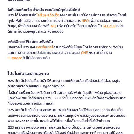
ไอทีและแก็ดเจ็ต ล้ำสมัย ตอบโจทย์ทุกไลฟ์สไตล์
B2S ได้คัดสรรสินค้า
ไอทีและแก็ดเจ็ต
คุณภาพเยี่ยมมาให้คุณเลือกสรร เพื่อตอบโจทย์
ทุกไลฟ์สไตล์ดิจิทัล ไม่ว่าจะเป็น เครื่องทำลายเอกสาร
NEO
เพื่อความปลอดภัยของ
ข้อมูล, เอ็กซ์เทอนัลฮาร์ดดิสก์
WD
, หรือ คีย์บอร์ดไร้สายเมาส์คอมโบ
GEEZER
ที่ช่วย
ให้การทำงานของคุณสะดวกสบายยิ่งขึ้น
เฟอร์นิเจอร์ดีไซน์ครบฟังก์ชั่น
นอกจากนี้ B2S ยังมี
เฟอร์นิเจอร์
ครบทุกฟังก์ชันให้คุณได้เลือกสรรเพื่อตกแต่งบ้าน
และที่ทำงาน ไม่ว่าจะเป็นโต๊ะทำงานพับได้ จากแบรนด์
ONE
หรือ เก้าอี้ทำงาน
Furradec
ก็มีให้เลือกครบครัน
โปรโมชั่นและสิทธิพิเศษ
B2S จัดเต็มโปรโมชั่นและสิทธิพิเศษมากมายให้คุณเลือกช้อปออนไลน์ได้อย่างจุใจ
อัปเดตทุกเดือนกับแคมเปญลดราคาแรง
ทั้งสินค้าเครื่องเขียน หนังสือขายดี และไอเทมไลฟ์สไตล์สุดชิค พร้อมคูปองส่วนลด
และดีลพิเศษเมื่อช้อปผ่าน B2S.co.th เท่านั้น นอกจากนี้ B2S ยังใจดีส่งฟรีทั่วประเทศ
*เมื่อสั่งครบขั้นต่ำที่บริษัทกำหนด
B2S จัดเต็มโปรโมชั่นและสิทธิพิเศษเพียบ ช้อปออนไลน์ได้เลย! ลดแรงทุกเดือน ทั้ง
เครื่องเขียน หนังสือดัง ของไอเทมไลฟ์สไตล์สุดชิค พร้อมคูปองส่วนลดพิเศษเมื่อซื้อ
ผ่าน B2S.co.th เท่านั้น และส่งฟรีทั่วไทย *เมื่อสั่งครบขั้นต่ำที่บริษัทกำหนด
B2S มีทุกอย่างตอบโจทย์ทุกไลฟ์สไตล์ ไม่ว่าจะเป็นอุปกรณ์อ่านเขียน เครื่องเขียน
ของเล่นเสริมพัฒนาการ หรือเฟอร์นิเจอร์ ช้อปง่าย สะดวก ทุกที่ ทุกเวลา แค่มี App