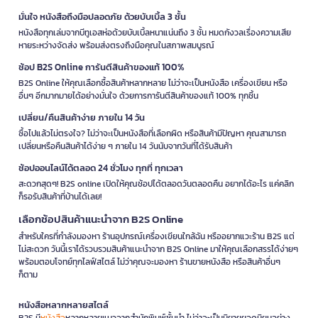
มั่นใจ หนังสือถึงมือปลอดภัย ด้วยบับเบิ้ล 3 ชั้น
หนังสือทุกเล่มจากบีทูเอสห่อด้วยบับเบิ้ลหนาแน่นถึง 3 ชั้น หมดกังวลเรื่องความเสีย
หายระหว่างจัดส่ง พร้อมส่งตรงถึงมือคุณในสภาพสมบูรณ์
ช้อป B2S Online การันตีสินค้าของแท้ 100%
B2S Online ให้คุณเลือกซื้อสินค้าหลากหลาย ไม่ว่าจะเป็นหนังสือ เครื่องเขียน หรือ
อื่นๆ อีกมากมายได้อย่างมั่นใจ ด้วยการการันตีสินค้าของแท้ 100% ทุกชิ้น
เปลี่ยน/คืนสินค้าง่าย ภายใน 14 วัน
ซื้อไปแล้วไม่ตรงใจ? ไม่ว่าจะเป็นหนังสือที่เลือกผิด หรือสินค้ามีปัญหา คุณสามารถ
เปลี่ยนหรือคืนสินค้าได้ง่าย ๆ ภายใน 14 วันนับจากวันที่ได้รับสินค้า
ช้อปออนไลน์ได้ตลอด 24 ชั่วโมง ทุกที่ ทุกเวลา
สะดวกสุดๆ! B2S online เปิดให้คุณช้อปได้ตลอดวันตลอดคืน อยากได้อะไร แค่คลิก
ก็รอรับสินค้าที่บ้านได้เลย!
เลือกช้อปสินค้าแนะนำจาก B2S Online
สำหรับใครที่กำลังมองหา ร้านอุปกรณ์เครื่องเขียนใกล้ฉัน หรืออยากแวะร้าน B2S แต่
ไม่สะดวก วันนี้เราได้รวบรวมสินค้าแนะนำจาก B2S Online มาให้คุณเลือกสรรได้ง่ายๆ
พร้อมตอบโจทย์ทุกไลฟ์สไตล์ ไม่ว่าคุณจะมองหา ร้านขายหนังสือ หรือสินค้าอื่นๆ
ก็ตาม
หนังสือหลากหลายสไตล์
B2S มี
หนังสือ
หลากหลายแนวจากสำนักพิมพ์ชั้นนำ ไม่ว่าจะเป็นนิยายยอดนิยมอย่าง