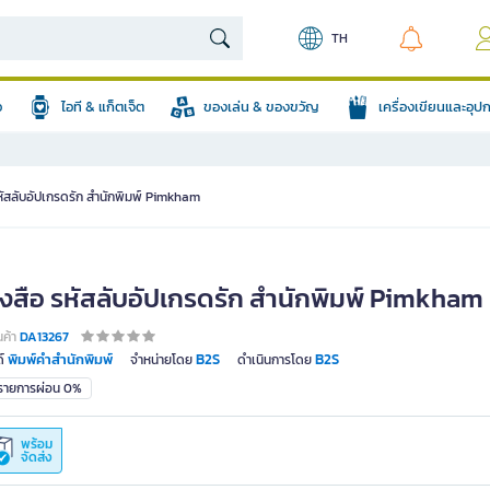
TH
อ
ไอที & แก็ตเจ็ต
ของเล่น & ของขวัญ
เครื่องเขียนและอุ
หัสลับอัปเกรดรัก สำนักพิมพ์ Pimkham
ังสือ รหัสลับอัปเกรดรัก สำนักพิมพ์ Pimkham
นค้า
DA13267
พิมพ์คำสำนักพิมพ์
B2S
B2S
์
จำหน่ายโดย
ดำเนินการโดย
มรายการผ่อน 0%
พร้อม
จัดส่ง