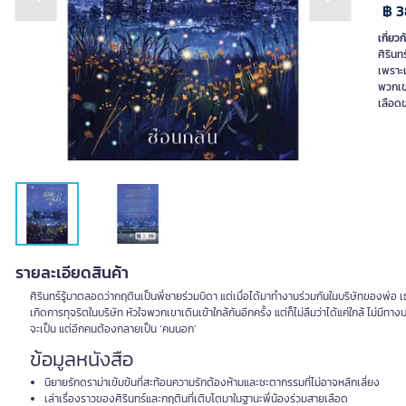
Previous slide
Next slide
฿ 
เกี่ยวก
ศิรินท
เพราะเ
พวกเขา
เลือดข
รายละเอียดสินค้า
ศิรินทร์รู้มาตลอดว่ากฤตินเป็นพี่ชายร่วมบิดา แต่เมื่อได้มาทำงานร่วมกันในบริษัทของพ่อ เธ
เกิดการทุจริตในบริษัท หัวใจพวกเขาเดินเข้าใกล้กันอีกครั้ง แต่ก็ไม่ลืมว่าได้แค่ใกล้ ไม่ม
จะเป็น แต่อีกคนต้องกลายเป็น ‘คนนอก’
ข้อมูลหนังสือ
นิยายรักดราม่าเข้มข้นที่สะท้อนความรักต้องห้ามและชะตากรรมที่ไม่อาจหลีกเลี่ยง
เล่าเรื่องราวของศิรินทร์และกฤตินที่เติบโตมาในฐานะพี่น้องร่วมสายเลือด