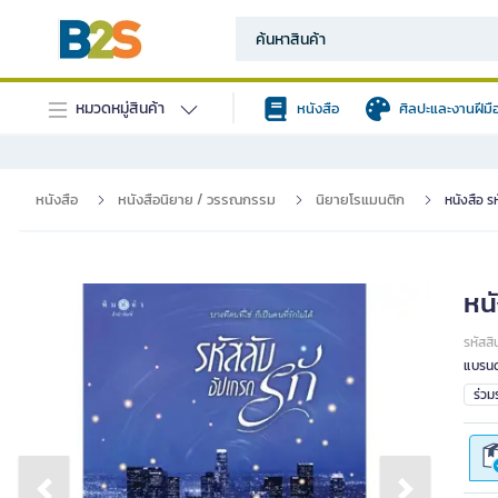
หมวดหมู่สินค้า
หนังสือ
ศิลปะและงานฝีมื
หนังสือ
หนังสือนิยาย / วรรณกรรม
นิยายโรแมนติก
หนังสือ ร
หน
รหัสสิ
แบรนด
ร่ว