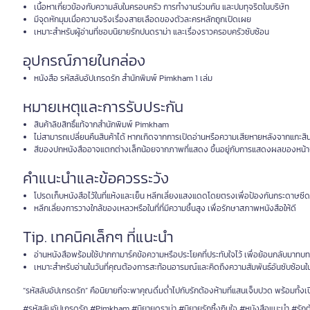
เนื้อหาเกี่ยวข้องกับความลับในครอบครัว การทำงานร่วมกัน และปมทุจริตในบริษัท
มีจุดหักมุมเมื่อความจริงเรื่องสายเลือดของตัวละครหลักถูกเปิดเผย
เหมาะสำหรับผู้อ่านที่ชอบนิยายรักปนดราม่า และเรื่องราวครอบครัวซับซ้อน
อุปกรณ์ภายในกล่อง
หนังสือ รหัสลับอัปเกรดรัก สำนักพิมพ์ Pimkham 1 เล่ม
หมายเหตุและการรับประกัน
สินค้าลิขสิทธิ์แท้จากสำนักพิมพ์ Pimkham
ไม่สามารถเปลี่ยนคืนสินค้าได้ หากเกิดจากการเปิดอ่านหรือความเสียหายหลังจากแกะสิน
สีของปกหนังสืออาจแตกต่างเล็กน้อยจากภาพที่แสดง ขึ้นอยู่กับการแสดงผลของหน้
คำแนะนำและข้อควรระวัง
โปรดเก็บหนังสือไว้ในที่แห้งและเย็น หลีกเลี่ยงแสงแดดโดยตรงเพื่อป้องกันกระดาษซี
หลีกเลี่ยงการวางใกล้ของเหลวหรือในที่ที่มีความชื้นสูง เพื่อรักษาสภาพหนังสือให้ดี
Tip. เทคนิคเล็กๆ ที่แนะนำ
อ่านหนังสือพร้อมใช้ปากกามาร์คข้อความหรือประโยคที่ประทับใจไว้ เพื่อย้อนกลับมาทบท
เหมาะสำหรับอ่านในวันที่คุณต้องการสะท้อนอารมณ์และคิดถึงความสัมพันธ์อันซับซ้อนใน
“รหัสลับอัปเกรดรัก” คือนิยายที่จะพาคุณดื่มด่ำไปกับรักต้องห้ามที่แสนเจ็บปวด พร้อมทั
#รหัสลับอัปเกรดรัก #Pimkham #นิยายดราม่า #นิยายรักซึ้งกินใจ #หนังสือแนะนำ #รักต