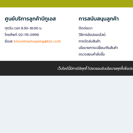
ศูนย์บริการลูกค้าบีทูเอส
การสนับสนุนลูกค้า
ทุกวัน เวลา 8.30-18.00 น.
ติดต่อเรา
โทรศัพท์: 02-115-0999
วิธีการช้อปออนไลน์
อีเมล:
b2sonlineshopping@b2s.co.th
การจัดส่งสินค้า
นโยบายการเปลี่ยน/คืนสินค้า
ตรวจสอบคำสั่งซื้อ
เว็บไซต์นี้มีการใช้คุกกี้ โปรดยอมรับนโยบายคุกกี้เพื่