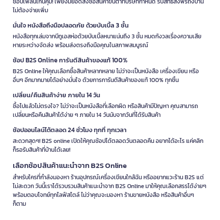
ช้อปเพลินเกินคุ้ม! เพียงมียอดสั่งซื้อสินค้าขั้นต่ำที่บริษัทกำหนด รับสิทธิ์ส่งฟรีถึงบ้าน
ไม่ต้องจ่ายเพิ่ม
มั่นใจ หนังสือถึงมือปลอดภัย ด้วยบับเบิ้ล 3 ชั้น
หนังสือทุกเล่มจากบีทูเอสห่อด้วยบับเบิ้ลหนาแน่นถึง 3 ชั้น หมดกังวลเรื่องความเสีย
หายระหว่างจัดส่ง พร้อมส่งตรงถึงมือคุณในสภาพสมบูรณ์
ช้อป B2S Online การันตีสินค้าของแท้ 100%
B2S Online ให้คุณเลือกซื้อสินค้าหลากหลาย ไม่ว่าจะเป็นหนังสือ เครื่องเขียน หรือ
อื่นๆ อีกมากมายได้อย่างมั่นใจ ด้วยการการันตีสินค้าของแท้ 100% ทุกชิ้น
เปลี่ยน/คืนสินค้าง่าย ภายใน 14 วัน
ซื้อไปแล้วไม่ตรงใจ? ไม่ว่าจะเป็นหนังสือที่เลือกผิด หรือสินค้ามีปัญหา คุณสามารถ
เปลี่ยนหรือคืนสินค้าได้ง่าย ๆ ภายใน 14 วันนับจากวันที่ได้รับสินค้า
ช้อปออนไลน์ได้ตลอด 24 ชั่วโมง ทุกที่ ทุกเวลา
สะดวกสุดๆ! B2S online เปิดให้คุณช้อปได้ตลอดวันตลอดคืน อยากได้อะไร แค่คลิก
ก็รอรับสินค้าที่บ้านได้เลย!
เลือกช้อปสินค้าแนะนำจาก B2S Online
สำหรับใครที่กำลังมองหา ร้านอุปกรณ์เครื่องเขียนใกล้ฉัน หรืออยากแวะร้าน B2S แต่
ไม่สะดวก วันนี้เราได้รวบรวมสินค้าแนะนำจาก B2S Online มาให้คุณเลือกสรรได้ง่ายๆ
พร้อมตอบโจทย์ทุกไลฟ์สไตล์ ไม่ว่าคุณจะมองหา ร้านขายหนังสือ หรือสินค้าอื่นๆ
ก็ตาม