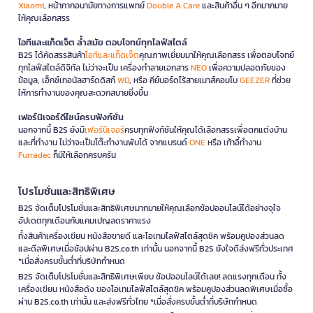
Xiaomi
, หน้ากากอนามัยทางการแพทย์
Double A Care
และสินค้าอื่น ๆ อีกมากมาย
ให้คุณเลือกสรร
ไอทีและแก็ดเจ็ต ล้ำสมัย ตอบโจทย์ทุกไลฟ์สไตล์
B2S ได้คัดสรรสินค้า
ไอทีและแก็ดเจ็ต
คุณภาพเยี่ยมมาให้คุณเลือกสรร เพื่อตอบโจทย์
ทุกไลฟ์สไตล์ดิจิทัล ไม่ว่าจะเป็น เครื่องทำลายเอกสาร
NEO
เพื่อความปลอดภัยของ
ข้อมูล, เอ็กซ์เทอนัลฮาร์ดดิสก์
WD
, หรือ คีย์บอร์ดไร้สายเมาส์คอมโบ
GEEZER
ที่ช่วย
ให้การทำงานของคุณสะดวกสบายยิ่งขึ้น
เฟอร์นิเจอร์ดีไซน์ครบฟังก์ชั่น
นอกจากนี้ B2S ยังมี
เฟอร์นิเจอร์
ครบทุกฟังก์ชันให้คุณได้เลือกสรรเพื่อตกแต่งบ้าน
และที่ทำงาน ไม่ว่าจะเป็นโต๊ะทำงานพับได้ จากแบรนด์
ONE
หรือ เก้าอี้ทำงาน
Furradec
ก็มีให้เลือกครบครัน
โปรโมชั่นและสิทธิพิเศษ
B2S จัดเต็มโปรโมชั่นและสิทธิพิเศษมากมายให้คุณเลือกช้อปออนไลน์ได้อย่างจุใจ
อัปเดตทุกเดือนกับแคมเปญลดราคาแรง
ทั้งสินค้าเครื่องเขียน หนังสือขายดี และไอเทมไลฟ์สไตล์สุดชิค พร้อมคูปองส่วนลด
และดีลพิเศษเมื่อช้อปผ่าน B2S.co.th เท่านั้น นอกจากนี้ B2S ยังใจดีส่งฟรีทั่วประเทศ
*เมื่อสั่งครบขั้นต่ำที่บริษัทกำหนด
B2S จัดเต็มโปรโมชั่นและสิทธิพิเศษเพียบ ช้อปออนไลน์ได้เลย! ลดแรงทุกเดือน ทั้ง
เครื่องเขียน หนังสือดัง ของไอเทมไลฟ์สไตล์สุดชิค พร้อมคูปองส่วนลดพิเศษเมื่อซื้อ
ผ่าน B2S.co.th เท่านั้น และส่งฟรีทั่วไทย *เมื่อสั่งครบขั้นต่ำที่บริษัทกำหนด