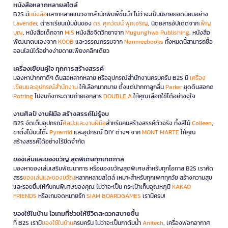
หนังสือหลากหลายสไตล์
B2S มี
หนังสือ
หลากหลายแนวจากสำนักพิมพ์ชั้นนำ ไม่ว่าจะเป็นนิยายยอดนิยมอย่าง
Lavender
, ตำราเรียนเข้มข้นของ
ดร. ศุภวัฒน์ พุกเจริญ
, นิตยสารอัปเดตจาก
เพ็ญ
บุญ
, หนังสือเด็กจาก
MIS
หนังสือจิตวิทยาจาก
Mugunghwa Publishing
, หนังสือ
พัฒนาตนเองจาก
KOOB
และวรรณกรรมจาก
Nanmeebooks
ทั้งหมดนี้สามารถซื้อ
ออนไลน์ได้อย่างง่ายดายเพียงคลิกเดียว
เครื่องเขียนคู่ใจ ทุกการสร้างสรรค์
มองหาปากกาดีๆ ดินสอหลากหลาย หรืออุปกรณ์สำนักงานครบครัน B2S มี
เครื่อง
เขียนและอุปกรณ์สำนักงาน
ให้เลือกมากมาย ตั้งแต่ปากกาลูกลื่น
Parker
ชุดดินสอกด
Rotring
ไปจนถึงกระดาษถ่ายเอกสาร
DOUBLE A
ให้คุณเลือกใช้ได้อย่างจุใจ
งานศิลป์ งานฝีมือ สร้างสรรค์ไม่รู้จบ
B2S จัดเต็มอุปกรณ์
ศิลปะและงานฝีมือ
สำหรับคนสร้างสรรค์ตัวจริง ทั้งสีไม้
Colleen
,
ขาตั้งไม้บนโต๊ะ
Pyramid
และอุปกรณ์ DIY ต่างๆ จาก
MONT MARTE
ให้คุณ
สร้างสรรค์ได้อย่างไร้ขีดจำกัด
ของเล่นและของขวัญ สุดพิเศษทุกเทศกาล
มองหาของเล่นเสริมพัฒนาการ หรือของขวัญสุดพิเศษสำหรับทุกโอกาส B2S เราคัด
สรร
ของเล่นและของขวัญ
หลากหลายสไตล์ เหมาะสำหรับทุกเพศทุกวัย สร้างความสุข
และรอยยิ้มให้กับคนพิเศษของคุณ ไม่ว่าจะเป็น กระเป๋าเก็บอุณหภูมิ
KAKAO
FRIENDS
หรือเกมจดหมายรัก
SIAM BOARDGAMES
เรามีครบ!
ของใช้ในบ้าน ไอเทมที่ช่วยให้ชีวิตสะดวกสบายขึ้น
ที่ B2S เรามี
ของใช้ในบ้าน
ครบครัน ไม่ว่าจะเป็นกาต้มน้ำ
Anitech
, เครื่องฟอกอากาศ