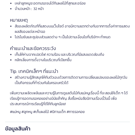
เหล่าลูกหนูจะอดทนรอจนได้กินผลไม้ที่สุกและอร่อย
จำนวนหน้า
:
32 หน้า
หมายเหตุ
สีของผลิตภัณฑ์ที่แสดงบนเว็บไซต์ อาจมีความแตกต่างกันจากการตั้งค่าการแสดง
ผลสีของแต่ละหน้าจอ
โปรโมชันและคูปองส่วนลดต่าง ๆ เป็นไปตามเงื่อนไขที่บริษัทฯ กำหนด
คำแนะนำและข้อควรระวัง
เก็บให้ห่างจากเปลวไฟ ความร้อน และบริเวณที่มีแสงแดดส่องถึง
หลีกเลี่ยงการตั้งวางในบริเวณที่เปียกชื้น
Tip. เทคนิคเล็กๆ ที่แนะนำ
สร้างความรู้สึกสนุกให้กับตัวเองด้วยการติดตามการเปลี่ยนแปลงของผลไม้ทุกวัน
เป็นกิจกรรมที่ทำร่วมกันในครอบครัวได้
เพิ่มความเพลิดเพลินและความรู้ในการดูแลต้นไม้กับแม่หนูเรื่องนี้ ที่จะสอนให้เด็ก ๆ ได้
เรียนรู้การอดทนรอคอยอย่างมีนัยสำคัญ สั่งซื้อหนังสือนิทานเรื่องนี้วันนี้ เพื่อ
ประสบการณ์การเรียนรู้ที่ดีให้กับลูกน้อย!
#แม่หนู #ลูกหนู #เก็บผลไม้ #นิทานเด็ก #การรอคอย
ข้อมูลสินค้า